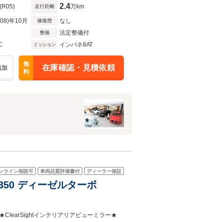
ラックコントラストルーフ
2.4
(R05)
万km
走行距離
R08)年10月
なし
修復歴
法定整備付
整備
C
インパネ8AT
ミッション
無
在庫確認・見積依頼
追加
料
ンライン相談可
車両品質評価書付
ディーラー保証
 D350 ディーゼルターボ
earSightインテリアリアビューミラー★