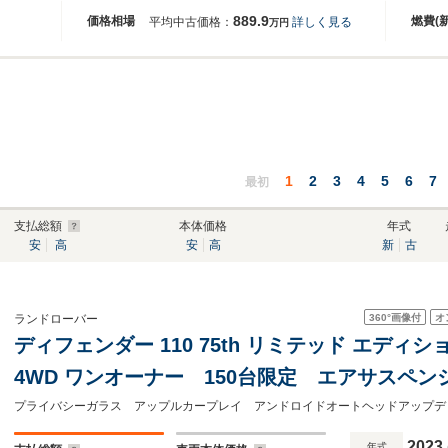
889.9
価格相場
燃費(
平均中古価格：
詳しく見る
万円
1
2
3
4
5
6
7
最初
支払総額
本体価格
年式
安
高
安
高
新
古
360°
画像付
オ
ランドローバー
ディフェンダー 110 75th リミテッド エディ
4WD ワンオーナー 150台限定 エアサスペンショ
システム ワイヤレスデバイスチャージング 2
プライバシーガラス アップルカープレイ アンドロイドオートヘッドアップデ
ーラー&ヒーター フロントセンターコンソー
2023
年式