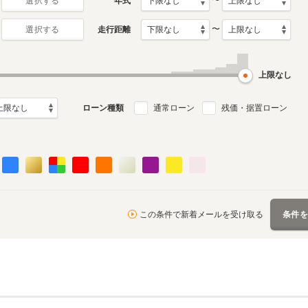
〜
年式
選択する
〜
走行距離
選択する
初代
月～2005年12月
1997年4月～2000年1月
ル
生産モデル
上限なし
ローン種類
通常ローン
残価・据置ローン
この条件で新着メールを受け取る
条件