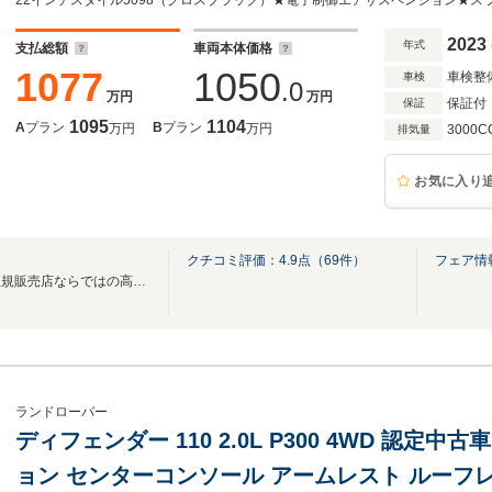
2023
年式
支払総額
車両本体価格
1077
1050
車検整
車検
.0
万円
万円
保証付
保証
1095
1104
A
プラン
B
プラン
万円
万円
3000C
排気量
お気に入り
島
クチコミ評価：
4.9
点（
69
件）
フェア情
★ジャガー・ランドローバー正規販売店ならではの高品質！厳選したお車を展示中★
ランドローバー
ディフェンダー 110 2.0L P300 4WD 認定
ョン センターコンソール アームレスト ルーフ