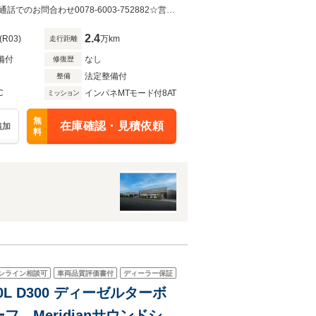
eCarPlay&Android
☆当店の全在庫車は魅力あるプライス！全国各地へ販売納車実績多数！☆☆無料通話でのお問合わせ0078‐6003-752882☆営業時間：10:00～18:30 （定休日：火曜日、水曜日）
2.4
(R03)
万km
走行距離
備付
なし
修復歴
法定整備付
整備
C
インパネMTモード付8AT
ミッション
無
在庫確認・見積依頼
追加
料
ンライン相談可
車両品質評価書付
ディーラー保証
L D300 ディーゼルターボ
 Meridianサウンドシス