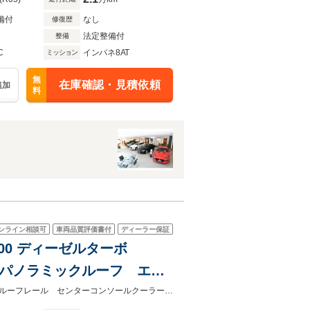
備付
なし
修復歴
法定整備付
整備
C
インパネ8AT
ミッション
無
在庫確認・見積依頼
追加
料
ンライン相談可
車両品質評価書付
ディーラー保証
D300 ディーゼルターボ
グパノラミックルーフ エア
Meridianサウンドシス
アップルカープレイ アンドロイドオートヘッドアップディスプレイ ブラックルーフレール センターコンソールクーラーボックス