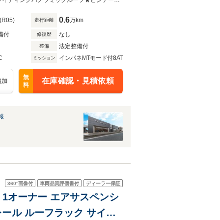
22インチスタイル5098（グロスブラック）★電子制御エアサスペンション★スライディングパノラミックルーフ★ビンテージタン/エボニー★電動フロントシート（ヒーター＆クーラー
0.6
(R05)
万km
走行距離
備付
なし
修復歴
法定整備付
整備
C
インパネMTモード付8AT
ミッション
無
在庫確認・見積依頼
追加
料
報
360°
画像付
車両品質評価書付
ディーラー保証
中古車 1オーナー エアサスペンシ
レール ルーフラック サイド