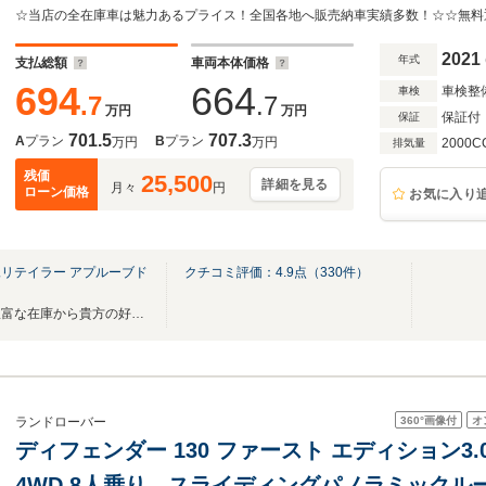
ラダーACC/LKA/BSM/RTM サラウンドカメラ Appl
Auto 18インチAW
2021
年式
支払総額
車両本体価格
694
664
車検整
車検
.7
.7
万円
万円
保証付
保証
701.5
707.3
A
プラン
B
プラン
万円
万円
2000C
排気量
残価
25,500
詳細を見る
月々
円
ローン価格
お気に入り
リテイラー アプルーブド
クチコミ評価：
4.9
点（
330
件）
全車魅力的な特選プライス、豊富な在庫から貴方の好みに合った一台を！
360°
画像付
オ
ランドローバー
ディフェンダー 130 ファースト エディション3.0
4WD 8人乗り スライディングパノラミックルーフ