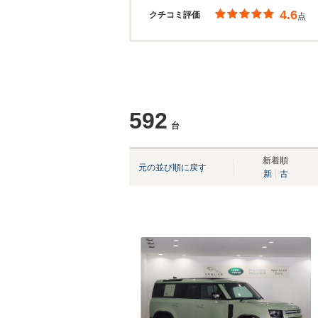
4.6
クチコミ評価
点
592
台
新着順
元の並び順に戻す
新
古