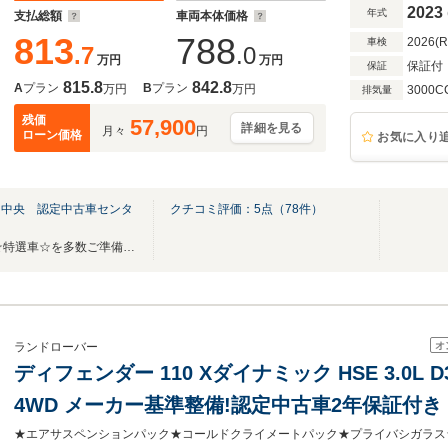
テム フロントシートヒーター&クーラー ブ
2023
年式
支払総額
車両本体価格
813
788
2026(
車検
.7
.0
万円
万円
保証付
保証
815.8
842.8
A
プラン
B
プラン
万円
万円
3000C
排気量
残価
57,900
詳細を見る
月々
円
ローン価格
お気に入り
岡中央 認定中古車センタ
クチコミ評価：
5
点（
78
件）
■サマーフェアー開催中！！■☆特選車☆を多数ご準備しております■
オ
ランドローバー
ディフェンダー 110 Xダイナミック HSE 3.0L
4WD メーカー基準整備!認定中古車2年保証付き
★エアサスペンションパック★コールドクライメートパック★プライバシガラス★Cl