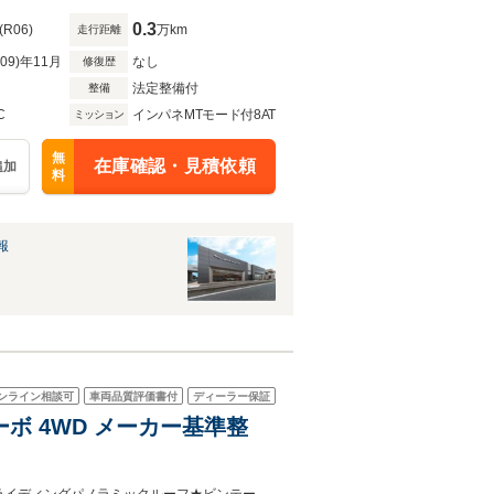
0.3
(R06)
万km
走行距離
R09)年11月
なし
修復歴
法定整備付
整備
C
インパネMTモード付8AT
ミッション
無
在庫確認・見積依頼
追加
料
報
ンライン相談可
車両品質評価書付
ディーラー保証
ルターボ 4WD メーカー基準整