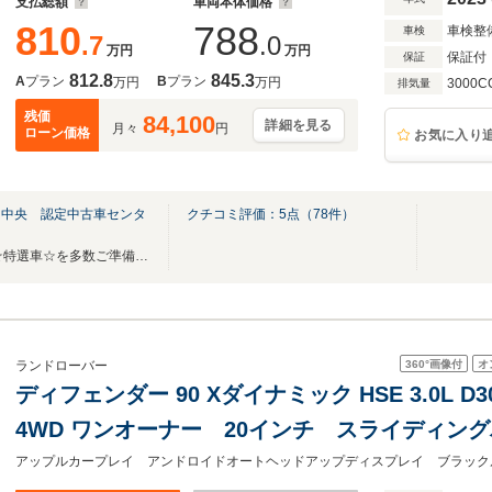
支払総額
車両本体価格
810
788
車検整
車検
.7
.0
万円
万円
保証付
保証
812.8
845.3
A
プラン
B
プラン
万円
万円
3000C
排気量
残価
84,100
詳細を見る
月々
円
ローン価格
お気に入り
岡中央 認定中古車センタ
クチコミ評価：
5
点（
78
件）
■サマーフェアー開催中！！■☆特選車☆を多数ご準備しております■
360°
画像付
オ
ランドローバー
ディフェンダー 90 Xダイナミック HSE 3.0L 
4WD ワンオーナー 20インチ スライディン
サスペンション ワイヤレスデバイスチャージング 