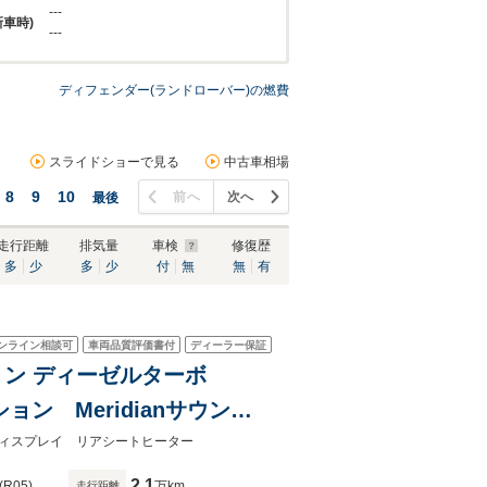
---
新車時)
---
ディフェンダー(ランドローバー)の燃費
スライドショーで見る
中古車相場
8
9
10
前へ
次へ
最後
走行距離
排気量
車検
修復歴
多
少
多
少
付
無
無
有
ンライン相談可
車両品質評価書付
ディーラー保証
ション ディーゼルターボ
ン Meridianサウンド
0インチ フロントシートク
ィスプレイ リアシートヒーター
ルクーラー
2.1
(R05)
万km
走行距離