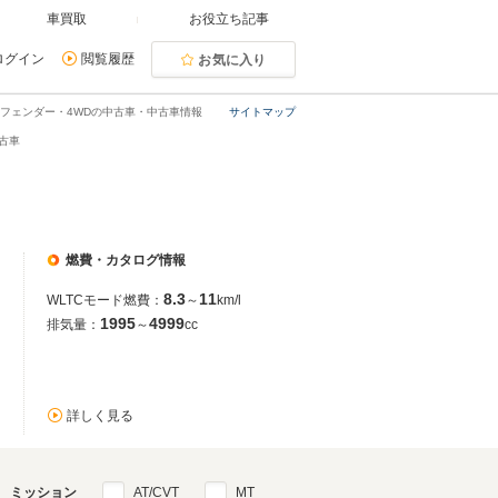
車買取
お役立ち記事
ログイン
閲覧履歴
お気に入り
フェンダー・4WDの中古車・中古車情報
サイトマップ
古車
燃費・カタログ情報
8.3
11
WLTCモード燃費：
～
km/l
1995
4999
排気量：
～
cc
詳しく見る
ミッション
AT/CVT
MT