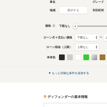
車名
グレード
地域
市区町村
選択する
現行
2代目
2019年11月～生産中
2002年4
生産モデ
価格
下限なし
ディフェンダーのカタログを見る
〜
ローン月々支払い価格
ローン頭金（上限）
本体色
▼ もっと詳細な条件を追加する
ディフェンダー
の基本情報