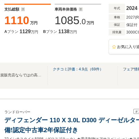
2024
年式
支払総額
車両本体価格
1110
1085
2027(
車検
.0
万円
万円
保証付
保証
1129
1138
A
プラン
B
プラン
万円
万円
3000C
排気量
お気に入り
島
クチコミ評価：
4.9
点（
69
件）
フェア情
★ジャガー・ランドローバー正規販売店ならではの高品質！厳選したお車を展示中★
オ
ランドローバー
ディフェンダー 110 X 3.0L D300 ディーゼ
備!認定中古車2年保証付き