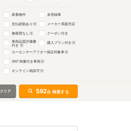
新着物件
未登録車
支払総額あり
メーカー系販売店
修復歴なし
クーポン付き
車両品質評価書
購入プラン付き
付き
カーセンサーアフター保証対象車
360
°画像付き車両
オンライン相談可
592
をクリア
台 検索する