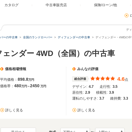
カタログ
中古車販売店
保険/ローン/他
ディ
バーの中古車
全国のランドローバー
ディフェンダーの中古車
ディフェンダー・4WDの中
フェンダー 4WD（全国）の中古車
価格相場情報
みんなの評価
4.6
898.8
総合評価
平均価格：
点
万円
480
2450
価格帯：
万円～
万円
デザイン:
4.7
走行性:
3.5
居住性:
2.9
積載性:
3.9
運転のしやすさ:
3.7
維持費:
3.3
詳しく見る
詳しく見る