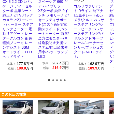
ーゲン
CX-5 2.2 XD Lパッ
スペーシア 660 ギ
ヴ
ケージ ディーゼル
ア ハイブリッド
ゴルフヴァリアン
ブ
ターボ 黒革シート
XZターボ 純正 9イ
ト Rライン 純正ナ
セ
純正ナビTV バック
ンチ メモリーナビ/
ビ/黒革シート/Bカ
純
カメラ パワーシー
セーフティサポー
メラ/クルコン/レザ
ラ
ト/ヒーター ステア
ト(スズキ)/両側電
ーステアリング/シ
フ
リングヒーター 電
動スライドドア/シ
ートヒーター/レザ
ッ
動リアゲート レー
ートヒーター 前席/
ーステアリング/パ
シ
ダークルコン 衝突
全方位モニター/車
ドルシフト/ルーフ
ビ
軽減ブレーキ レー
線逸脱防止支援シ
レール/コーナーセ
ン
ンアシスト BSM
ステム/届出済未使
ンサー/プッシュス
ド
オートライト LED
用車/ヘッドランプ
タート/AUTOライ
グ
ヘッドライト
LED
ト/
リ
タ
207.4
万円
177.8
万円
本体：
162.9
万円
本体：
本体：
216.9
万円
188.8
万円
総額：
169.9
万円
総額：
総額：
このお店の在庫