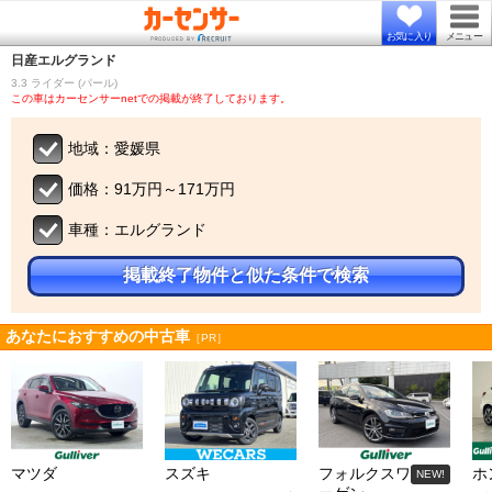
お気に入り
メニュー
日産
エルグランド
3.3 ライダー (パール)
この車はカーセンサーnetでの掲載が終了しております。
地域：愛媛県
価格：91万円～171万円
車種：エルグランド
掲載終了物件と似た条件で検索
あなたにおすすめの中古車
［PR］
マツダ
スズキ
フォルクスワ
ホ
NEW!