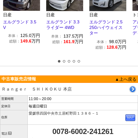
日産
日産
日産
ト
エルグランド 3.5
エルグランド 3.3
エルグランド 2.5
ア
V
ライダー 4WD
250ハイウェイス
ブ
ター
デ
125.0
万円
本体：
137.5
万円
本体：
149.6
万円
総額：
161.9
万円
98.0
万円
総額：
本体：
128.6
万円
総額：
中古車販売店情報
▲上へ戻る
Ｒａｎｇｅｒ ＳＨＩＫＯＫＵ 本店
11:00～20:00
営業時間
毎週日曜日
定休日
愛媛県四国中央市土居町野田１３８６－１
住所
0078-6002-241261
電話