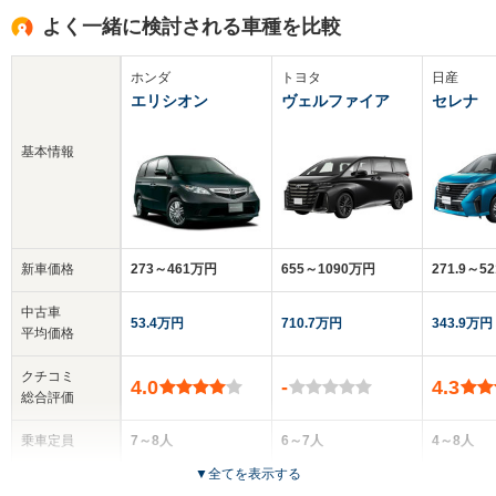
よく一緒に検討される車種を比較
ホンダ
トヨタ
日産
エリシオン
ヴェルファイア
セレナ
基本情報
新車価格
273～461万円
655～1090万円
271.9～5
中古車
53.4万円
710.7万円
343.9万円
平均価格
クチコミ
4.0
-
4.3
総合評価
乗車定員
7～8人
6～7人
4～8人
▼
全てを表示する
ドア数
5ドア
5ドア
5ドア