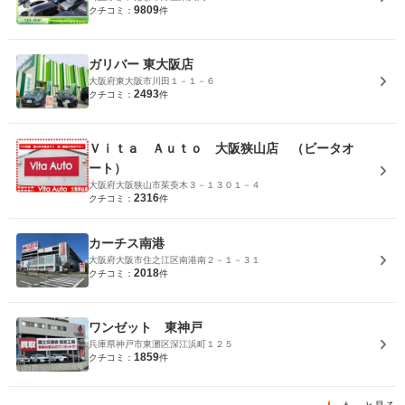
9809
クチコミ：
件
ガリバー 東大阪店
大阪府東大阪市川田１－１－６
2493
クチコミ：
件
Ｖｉｔａ Ａｕｔｏ 大阪狭山店 （ビータオ
ート）
大阪府大阪狭山市茱萸木３－１３０１－４
2316
クチコミ：
件
カーチス南港
大阪府大阪市住之江区南港南２－１－３１
2018
クチコミ：
件
ワンゼット 東神戸
兵庫県神戸市東灘区深江浜町１２５
1859
クチコミ：
件