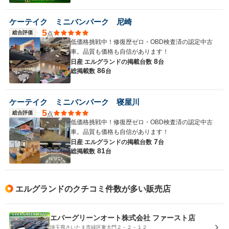
ケーテイク ミニバンパーク 尼崎
5
総合評価
点
低価格挑戦中！修復歴ゼロ・OBD検査済の認定中古
車。品質も価格も自信があります！
8
日産 エルグランドの
掲載台数
台
86
総掲載数
台
ケーテイク ミニバンパーク 寝屋川
5
総合評価
点
低価格挑戦中！修復歴ゼロ・OBD検査済の認定中古
車。品質も価格も自信があります！
7
日産 エルグランドの
掲載台数
台
81
総掲載数
台
エルグランドのクチコミ件数が多い販売店
エバーグリーンオート株式会社 ファースト店
埼玉県さいたま市緑区東大門２－２－１２