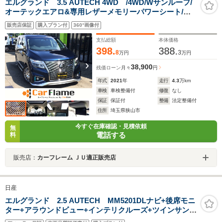
エルグランド 3.5 AUTECH 4WD /4WD/Wサンルーフ/
オーテックエアロ&専用レザーメモリーパワーシート/シ
ートヒーター/純正10インチナビ/純正フリップダウンモニ
販売店保証
購入プラン付
360°画像付
ター/全周囲カメラ/電動ゲート/両電動ドア/1オナ/記録簿/
禁煙車/全国1年保証
支払総額
本体価格
398.
388.
8
3
万円
万円
38,900
残価ローン
月々
円
年式
2021
年
走行
4.3
万km
車検
車検整備付
修復
なし
保証
保証付
整備
法定整備付
住所
埼玉県狭山市
今すぐ在庫確認・見積依頼
無
電話する
料
販売店：
カーフレーム ＪＵ適正販売店
日産
エルグランド 2.5 AUTECH MM5201DLナビ+後席モニ
ター+アラウンドビュー+インテリクルーズ+ツインサンル
ーフ