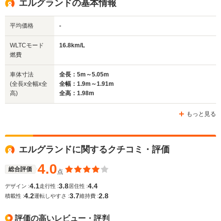
エルグランドの基本情報
平均価格
-
WLTCモード
16.8km/L
燃費
車体寸法
全長：5m～5.05m
(全長x全幅x全
全幅：1.9m～1.91m
高)
全高：1.98m
もっと見る
エルグランドに関するクチコミ・評価
4.0
総合評価
点
4.1
3.8
4.4
デザイン :
走行性 :
居住性 :
4.2
3.7
2.8
積載性 :
運転しやすさ :
維持費 :
評価の高いレビュー・評判