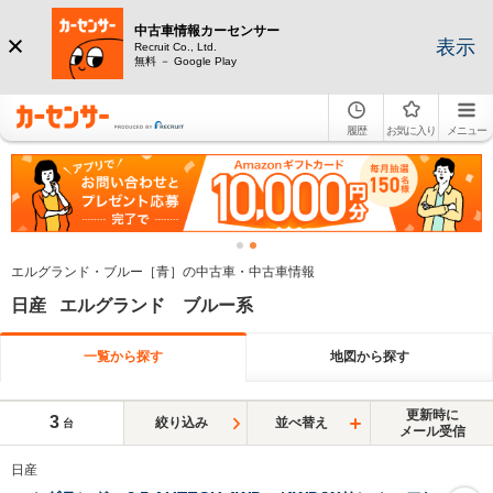
中古車情報カーセンサー
表示
Recruit Co., Ltd.
無料 － Google Play
履歴
お気に入り
メニュー
エルグランド・ブルー［青］の中古車・中古車情報
日産 エルグランド ブルー系
一覧から探す
地図から探す
更新時に
3
絞り込み
並べ替え
台
メール受信
日産