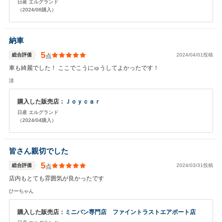
日産 エルグランド
（2024/06購入）
納車
5
総合評価
2024/04/01投稿
点
車も綺麗でした！ ここでこうにゅうしてよかったです！
涼
購入した販売店：
Ｊｏｙｃａｒ
日産 エルグランド
（2024/04購入）
皆さん親切でした
5
総合評価
2024/03/31投稿
点
店内もとても雰囲気が良かったです
ひーちゃん
購入した販売店：
ミニバン専門店 ファイントラストエアポート店