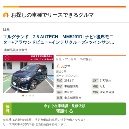
全高
全高
全高
お探しの車種でリースできるクルマ
1.79m～1.81m
1.95m
1.85
日産
エルグランド 2.5 AUTECH MM5201DLナビ+後席モニ
全幅
全幅
全幅
サイズ
ター+アラウンドビュー+インテリクルーズ+ツインサンル
1.83m～1.85m
1.85m
1.7m
全長
全長
(全長x全幅x全高)
ーフ
4.84m～4.92m
5m
4.69m
車両品質評価書付
月額（
72
ヵ月リースの場合）
7.
52
万円
ホイールベース
ホイールベース
ホイー
頭金
0
円
-m
-m
ボーナス払いなし
年式
2021
年
走行
2.7
万km
車検
車検整備無
修復
なし
10.2～17.8km/L
11.6～20.
保証
保証付
整備
法定整備無
└市街地:7.1～
└市街地:8
住所
東京都昭島市
15.6km/L
21.3km/L
WLTCモード
今すぐ在庫確認・見積依頼
-
└郊外:10.1～
└郊外:11.
無
燃費
電話する
料
19.6km/L
22.5km/L
└高速道路:12.2～
└高速道路:
※車検は納車時の車検、法定整備は納車時の法定整備となります。
17.8km/L
19.5km/L
リース期間中の契約内容は詳細画面を参照下さい。