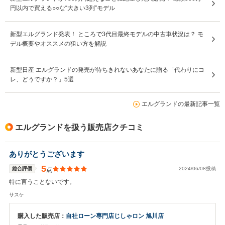
円以内で買える○○な“大きい3列”モデル
新型エルグランド発表！ ところで3代目最終モデルの中古車状況は？ モ
デル概要やオススメの狙い方を解説
新型日産 エルグランドの発売が待ちきれないあなたに贈る「代わりにコ
レ、どうですか？」5選
エルグランドの最新記事一覧
エルグランドを扱う販売店クチコミ
ありがとうございます
5
総合評価
2024/06/08投稿
点
特に言うことないです。
サスケ
購入した販売店：
自社ローン専門店じしゃロン 旭川店