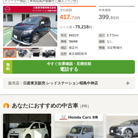
ディーラー保証
車両品質評価書付
購入プラン付
支払総額
本体価格
417.
399.
7
9
万円
万円
75,218
リース
月々
円
年式
2021
年
走行
2.7
万km
車検
'26/08
修復
なし
保証
保証付
整備
法定整備付
住所
東京都昭島市
今すぐ在庫確認・見積依頼
無
電話する
料
販売店：
日産東京販売 レッドステーション昭島中神店
あなたにおすすめの中古車
［PR］