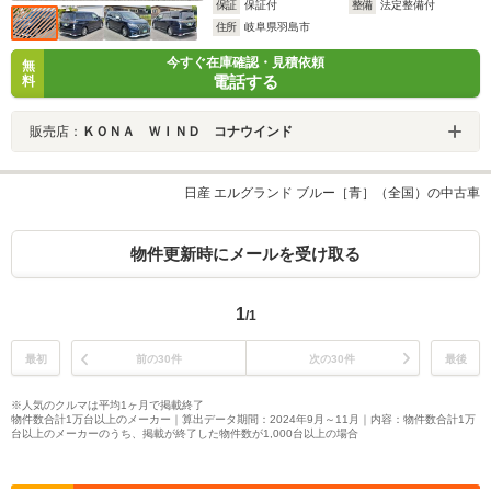
保証
保証付
整備
法定整備付
住所
岐阜県羽島市
今すぐ在庫確認・見積依頼
無
電話する
料
販売店：
ＫＯＮＡ ＷＩＮＤ コナウインド
日産 エルグランド ブルー［青］（全国）の中古車
物件更新時にメールを受け取る
1
/1
最初
前の30件
次の30件
最後
※人気のクルマは平均1ヶ月で掲載終了
物件数合計1万台以上のメーカー｜算出データ期間：2024年9月～11月｜内容：物件数合計1万
台以上のメーカーのうち、掲載が終了した物件数が1,000台以上の場合