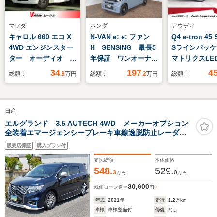
マツダ
ホンダ
アウディ
キャロル 660 エコ X
N-VAN e: e: ファン
Q4 e-tron 4
4WD エンジンスター
H SENSING 最長5
Sラインパッ
ター オーディオ プ
年保証 ワンオーナ
マトリクスLE
ッシュスタート
ー ナビVXM-
ライト パワ
34
197
4
総額：
.8
万円
総額：
.2
万円
総額：
245ZFEi TV Rカメ
ト ブラック
ラ 音楽機器接続 ド
ング 5スポー
ラレコ シートヒータ
ザイングラフ
日産
ー ETC LEDライ
レー20インチ
ト VSA クルコン
ホイール TV
エルグランド 3.5 AUTECH 4WD メーカーオプション
全装着エマージェンシーブレーキ車線逸脱防止レーダー
スマートキー 盗難防
チカラーアン
クルーズ踏間違衝突防止Wサンルーフ純正ナビ後席ディ
止装置
ライト 認定
販売店保証
購入プラン付
スプレイ本革シートアラウンドビュモニタパワーバック
ドア大型リヤスポイラー寒冷地仕様
支払総額
本体価格
548.
529.
3
0
万円
万円
30,600
残価ローン
月々
円
年式
2021
年
走行
1.2
万km
車検
車検整備付
修復
なし