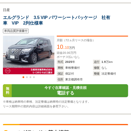
排気量
2354～3471cc
2393～2487cc
1433～19
日産
駆動方式
FF、4WD
FF、4WD
FF、4WD
エルグランド 3.5 VIP パワーシートパッケージ 社有
車 VIP 2列仕様車
車両品質評価書付
月額（
72
ヵ月リースの場合）
10.
10
万円
頭金
20.00
万円
ボーナス払いなし
年式
2025
年
走行
1.9
万km
車検
車検整備付
修復
なし
保証
保証付
整備
法定整備付
住所
東京都調布市
今すぐ在庫確認・見積依頼
無
電話する
料
※車検は納車時の車検、法定整備は納車時の法定整備となります。
リース期間中の契約内容は詳細画面を参照下さい。