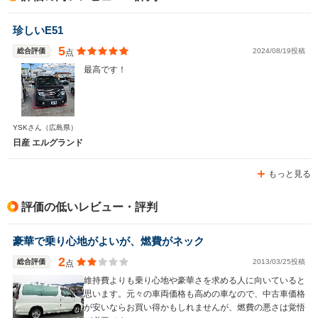
珍しいE51
5
総合評価
2024/08/19投稿
点
最高です！
YSKさん
（広島県）
日産 エルグランド
もっと見る
評価の低いレビュー・評判
豪華で乗り心地がよいが、燃費がネック
2
総合評価
2013/03/25投稿
点
維持費よりも乗り心地や豪華さを求める人に向いていると
思います。元々の車両価格も高めの車なので、中古車価格
が安いならお買い得かもしれませんが、燃費の悪さは覚悟