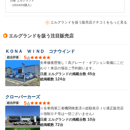
日産 エルグランド
（2024/03購入）
エルグランドを扱う販売店クチコミをもっと見る
エルグランドを扱う注目販売店
ＫＯＮＡ ＷＩＮＤ コナウインド
5
総合評価
点
全車修復歴無し！高グレード・オプション装備にこだ
わり！来店の場合ご予約願います。
45
日産 エルグランドの
掲載台数
台
124
総掲載数
台
クローバーカーズ
5
総合評価
点
☆全車両第三者機関検査済☆総額表示ＪＵ適正販売店
☆強制ＯＰ等は一切ございません♪
10
日産 エルグランドの
掲載台数
台
72
総掲載数
台