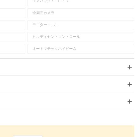
エアバッグ：－/－/－/－
全周囲カメラ
モニター：－/－
ヒルディセントコントロール
オートマチックハイビーム