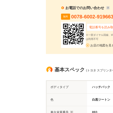
お電話でのお問い合わせ
0078-6002-91966
無料
電話番号を読み
※一部ダイヤル回線、I
は利用不可
お店の地図を見
基本スペック
(トヨタ スプリンター
ボディタイプ
ハッチバック
色
白黒ツートン
車台末尾番号
893