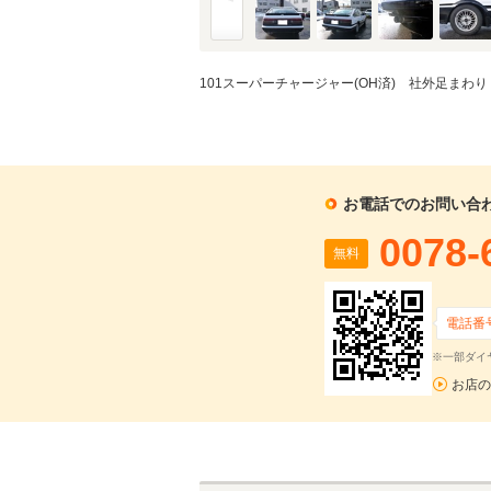
101スーパーチャージャー(OH済) 社外足まわり
お電話でのお問い合
0078-
無料
電話番
※一部ダイ
お店の