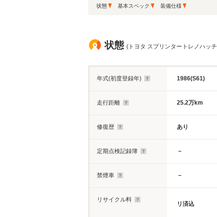
状態
基本スペック
装備仕様
状態
(トヨタ スプリンタートレノハッチバッ
年式(初度登録年)
1986(S61)
走行距離
25.2万km
修復歴
あり
定期点検記録簿
－
禁煙車
－
リサイクル料
リ済込