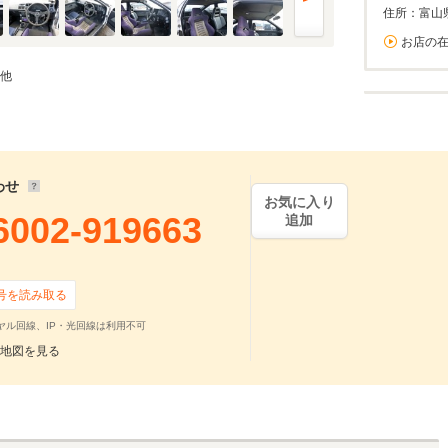
住所：富山
お店の
 他
わせ
お気に入り
6002-919663
追加
号を読み取る
ヤル回線、IP・光回線は利用不可
地図を見る