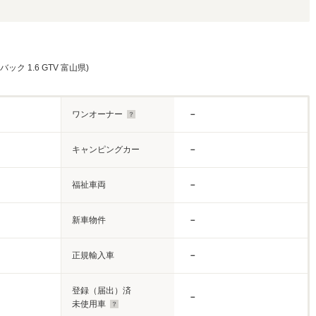
ク 1.6 GTV 富山県)
ワンオーナー
－
キャンピングカー
－
福祉車両
－
新車物件
－
正規輸入車
－
登録（届出）済
－
未使用車