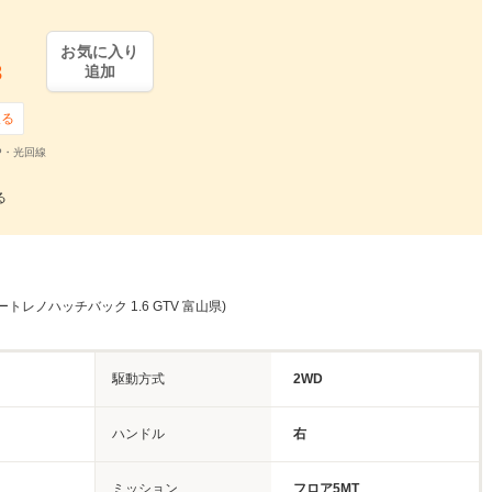
お気に入り
3
追加
取る
P・光回線
る
トレノハッチバック 1.6 GTV 富山県)
駆動方式
2WD
ハンドル
右
ミッション
フロア5MT