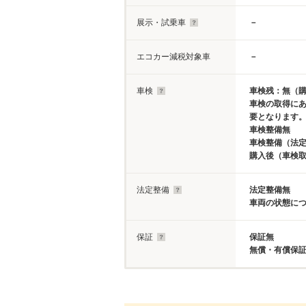
展示・試乗車
－
エコカー減税対象車
－
車検
車検残：無（
車検の取得に
要となります
車検整備無
車検整備（法定
購入後（車検
法定整備
法定整備無
車両の状態に
保証
保証無
無償・有償保