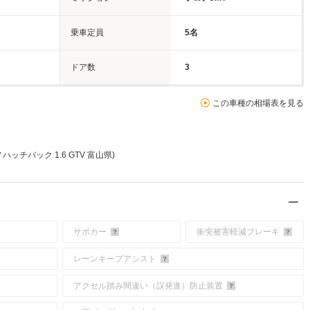
乗車定員
5名
ドア数
3
この車種の相場表を見る
ッチバック 1.6 GTV 富山県)
サポカー
衝突被害軽減ブレーキ
レーンキープアシスト
アクセル踏み間違い（誤発進）防止装置