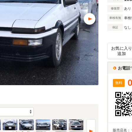
あり
修復歴
車検
車検有無
なし
保証
お気に入
追加
お電話
無料
販売店名：