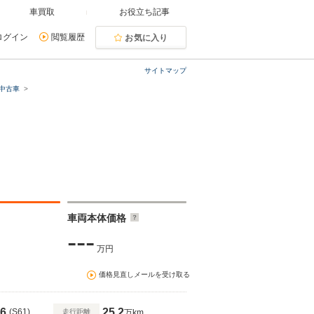
車買取
お役立ち記事
ログイン
閲覧履歴
お気に入り
サイトマップ
中古車
車両本体価格
---
万円
価格見直しメールを受け取る
6
25.2
(S61)
走行距離
万km