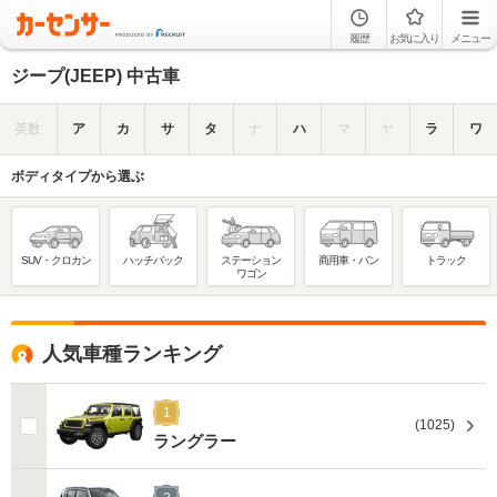
履歴
お気に入り
メニュー
ジープ(JEEP) 中古車
英数
ア
カ
サ
タ
ナ
ハ
マ
ヤ
ラ
ワ
ボディタイプから選ぶ
SUV・クロカン
ハッチバック
ステーション
商用車・バン
トラック
ワゴン
人気車種ランキング
1
(1025)
ラングラー