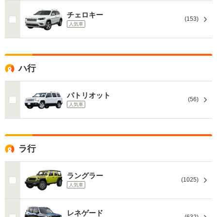
チェロキー
(153)
人気車
ハ行
パトリオット
(56)
人気車
ラ行
ラングラー
(1025)
人気車
レネゲード