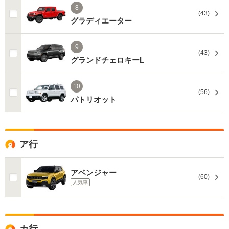
8
(43)
グラディエーター
9
(43)
グランドチェロキーL
10
(56)
パトリオット
ア行
アベンジャー
(60)
人気車