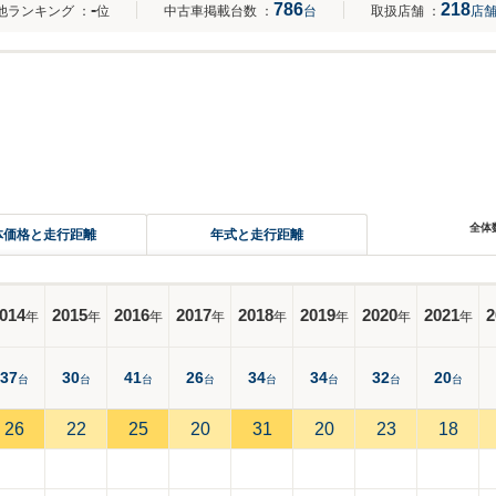
-
786
218
他ランキング
：
位
中古車掲載台数
：
台
取扱店舗
：
店
全体
体価格と走行距離
年式と走行距離
014
2015
2016
2017
2018
2019
2020
2021
2
年
年
年
年
年
年
年
年
37
30
41
26
34
34
32
20
台
台
台
台
台
台
台
台
26
22
25
20
31
20
23
18