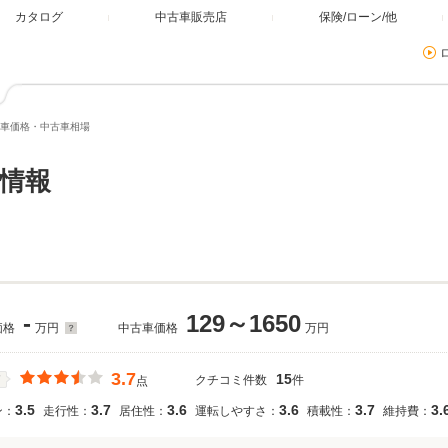
カタログ
中古車販売店
保険/ローン/他
車価格・中古車相場
情報
-
129～1650
価格
万円
中古車価格
万円
3.7
15
クチコミ件数
件
価
点
3.5
3.7
3.6
3.6
3.7
3.
ン：
走行性：
居住性：
運転しやすさ：
積載性：
維持費：