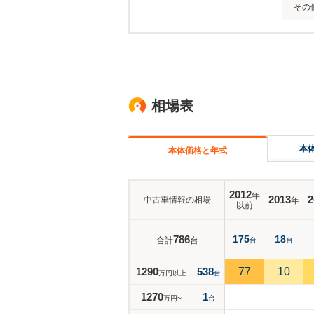
その
相場表
本
本体価格と年式
2012
年
2013
2
中古車情報の相場
年
以前
786
175
18
合計
台
台
台
1290
538
77
10
万円以上
台
1270
1
万円~
台