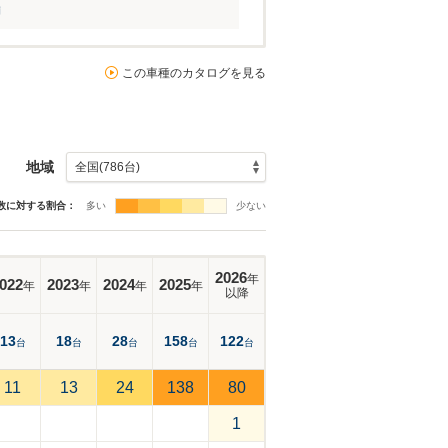
舗
この車種のカタログを見る
地域
数に対する割合：
多い
少ない
2026
年
022
2023
2024
2025
年
年
年
年
以降
13
18
28
158
122
台
台
台
台
台
11
13
24
138
80
1