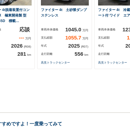
 4t脱着装置付コン
ファイター 4t 土砂禁ダンプ
ファイター 4t 冷
車 極東開発製 型
ステンレス
ート付 ワイド エ
-55D 積載…
応談
1045.0
12
格
車両本体価格
車両本体価格
万円
---
1055.7
1
支払総額
支払総額
万円
万円
2026
2025
2
年式
年式
(R08)
(R07)
281
556
走行距離
走行距離
km
km
高見トラックセンター
高見トラックセンター
すすめですよ！一度乗ってみて