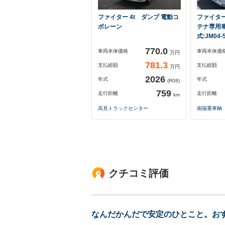
ファイター 4t ダンプ 電動コ
ファイター
ボレーン
テナ専用
式:JM04
770.0
車両本体価格
車両本体価
万円
781.3
支払総額
支払総額
万円
2026
年式
年式
(R08)
759
走行距離
走行距離
km
高見トラックセンター
南陽重車輌
クチコミ評価
なんだかんだで安定のひとこと。お