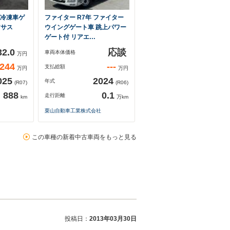
蔵冷凍車ゲ
ファイター R7年 ファイター
アサス
ウイングゲート車 跳上パワー
ゲート付 リアエ…
32.0
応談
車両本体価格
万円
244
---
支払総額
万円
万円
025
2024
年式
(R07)
(R06)
888
0.1
走行距離
km
万km
栗山自動車工業株式会社
この車種の新着中古車両をもっと見る
投稿日：
2013年03月30日