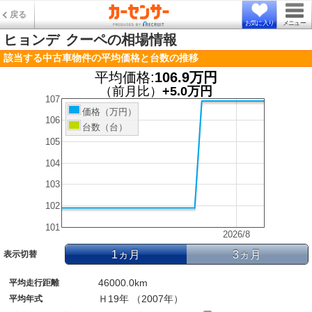
戻る
お気に入り
メニュー
ヒョンデ
クーペの相場情報
該当する中古車物件の平均価格と台数の推移
平均価格:
106.9万円
（前月比）
+5.0万円
107
価格（万円）
106
台数（台）
105
104
103
102
101
2026/8
1ヵ月
3ヵ月
表示切替
46000.0km
平均走行距離
Ｈ19年 （2007年）
平均年式