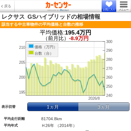
戻る
お気に入り
メニュー
レクサス
GSハイブリッドの相場情報
該当する中古車物件の平均価格と台数の推移
平均価格:
195.4万円
（前月比）
-8.9万円
300
価格（万円）
210
290
台数（台）
280
205
270
200
260
250
195
240
2026/8
1ヵ月
3ヵ月
表示切替
81704.8km
平均走行距離
Ｈ26年 （2014年）
平均年式