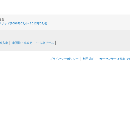
見る
リッド(2006年03月～2012年02月)
輸入車
車買取・車査定
中古車リース
プライバシーポリシー
利用規約
“カーセンサーは安心”そ