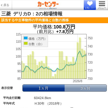
戻る
お気に入り
メニュー
三菱
デリカD：2の相場情報
該当する中古車物件の平均価格と台数の推移
平均価格:
100.8万円
（前月比）
+7.8万円
115
750
価格（万円）
110
台数（台）
740
105
730
100
720
95
710
90
85
700
2026/8
1ヵ月
3ヵ月
表示切替
60424.8km
平均走行距離
Ｈ30年 （2018年）
平均年式