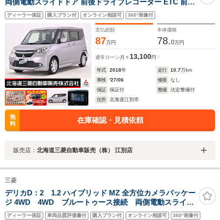
両側電動スライドドア 前後ドライブレコーダー ETC 前席
ウォークスルー シートヒーター クルーズコントロール 横
ディーラー保証
購入プラン付
オンライン相談可
360°画像付
滑り防止装置
支払総額
本体価格
87
78.
0
万円
万円
13,100
通常ローン
月々
円
年式
2018
年
走行
10.7
万km
車検
'27/06
修復
なし
保証
保証付
整備
法定整備付
住所
北海道江別市
無
在庫確認・見積依頼
料
販売店：
北海道三菱自動車販売（株） 江別店
三菱
デリカD：2 1.2 ハイブリッド MZ 全方位カメラパッケー
ジ 4WD 4WD ブルートゥース接続 両側電動スライド
ドア ドライブレコーダー ETC 全周囲カメラ 衝
ディーラー保証
車両品質評価書付
購入プラン付
オンライン相談可
360°画像付