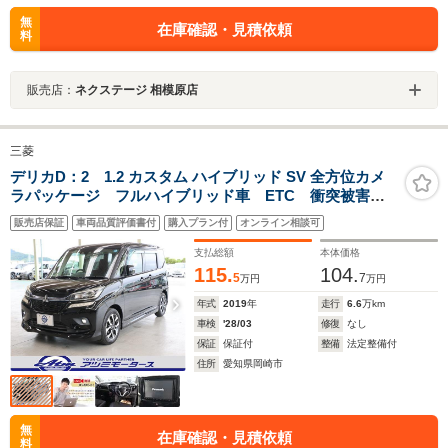
無
在庫確認・見積依頼
料
販売店：
ネクステージ 相模原店
三菱
デリカD：2 1.2 カスタム ハイブリッド SV 全方位カメ
ラパッケージ フルハイブリッド車 ETC 衝突被害軽
減ブレーキ 後退時ブレーキサポート アダプティブク
販売店保証
車両品質評価書付
購入プラン付
オンライン相談可
ルーズコントロール 両側パワースライドドア シート
ヒーター スマートキー 9型ワイドナビ フルセグTV
支払総額
本体価格
全方位カメラ
115.
104.
5
7
万円
万円
年式
2019
年
走行
6.6
万km
車検
'28/03
修復
なし
保証
保証付
整備
法定整備付
住所
愛知県岡崎市
無
在庫確認・見積依頼
料