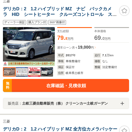
三菱
デリカD：2 1.2 ハイブリッド MZ ナビ バックカメ
ラ HID シートヒーター クルーズコントロール ステ
アリングリモコン 両側電動スライドドア ETC 衝突
ディーラー保証
購入プラン付
360°画像付
被害軽減システム ワンオーナー 当店下取り車 走行
距離無制限1年保証付き
支払総額
本体価格
79.
69.
8
0
万円
万円
19,000
通常ローン
月々
円
年式
2017
年
走行
7.1
万km
車検
車検整備付
修復
なし
保証
保証付
整備
法定整備付
住所
岐阜県土岐市
無
在庫確認・見積依頼
料
販売店：
土岐三菱自動車販売（株） クリーンカー土岐ガーデン
三菱
デリカD：2 1.2 ハイブリッド MZ 全方位カメラパッケー