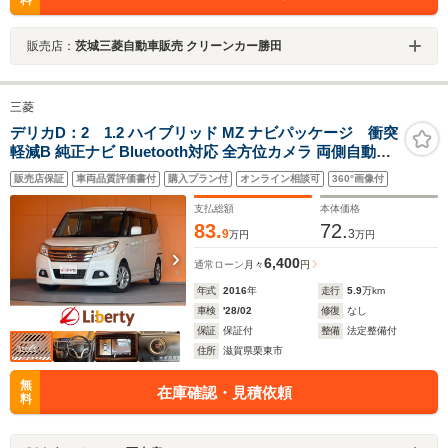
販売店：
茨城三菱自動車販売 クリーンカー勝田
三菱
デリカD：2 1.2 ハイブリッド MZ ナビパッケージ 衝突
軽減B 純正ナビ Bluetooth対応 全方位カメラ 両側自動ド
ア クルーズコントロール 革巻きステアリング スマートキ
販売店保証
車両品質評価書付
購入プラン付
オンライン相談可
360°画像付
ー プッシュスタート アイドリングストップ 純正アルミホ
イール フォグライト
支払総額
本体価格
83.
72.
9
3
万円
万円
6,400
通常ローン
月々
円
年式
2016
年
走行
5.9
万km
車検
'28/02
修復
なし
保証
保証付
整備
法定整備付
住所
滋賀県栗東市
無
在庫確認・見積依頼
料