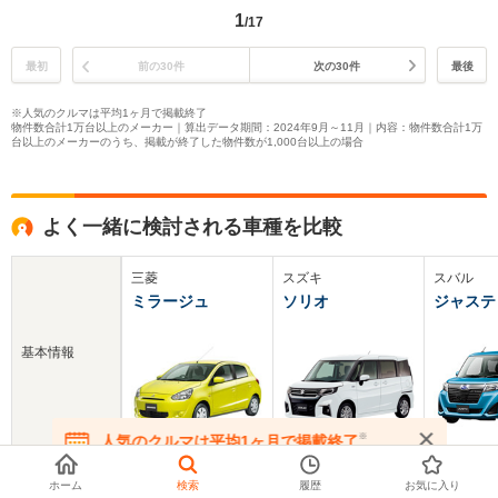
1
/17
最初
前の30件
次の30件
最後
※人気のクルマは平均1ヶ月で掲載終了
物件数合計1万台以上のメーカー｜算出データ期間：2024年9月～11月｜内容：物件数合計1万
台以上のメーカーのうち、掲載が終了した物件数が1,000台以上の場合
よく一緒に検討される車種を比較
三菱
スズキ
スバル
ミラージュ
ソリオ
ジャステ
基本情報
※
人気のクルマは平均1ヶ月で掲載終了
在庫が無くなる前にお問い合わせください
新車価格
99.8～164.5万円
151.6～264.9万円
152.8～2
ホーム
検索
履歴
お気に入り