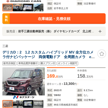
保証
保証付
整備
法定整備付
住所
岩手県北上市
無
在庫確認・見積依頼
料
販売店：
岩手三菱自動車販売（株） ダイヤモンドカーズ 北上村崎野
三菱
デリカD：2 1.2 カスタム ハイブリッド MV 全方位カメ
ラ付ナビパッケージ 両側電動ドア 全周囲カメラ eア
シスト 2トーンカラー 純正9インチナビ スマートキ
販売店保証
車両品質評価書付
購入プラン付
オンライン相談可
ー シートヒーター 純正15インチアルミ 車線逸脱
警報 オートライト オートエアコン
支払総額
本体価格
169.
158.
8
3
万円
万円
13,300
通常ローン
月々
円
年式
2021
年
走行
3.1
万km
車検
'28/02
修復
なし
保証
保証付
整備
法定整備付
住所
神奈川県相模原市南区