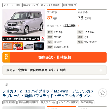
ウォークスルー シートヒーター クルーズコントロール 横
ディーラー保証
購入プラン付
オンライン相談可
360°画像付
滑り防止装置
支払総額
本体価格
87
78.
0
万円
万円
13,100
通常ローン
月々
円
年式
2018
年
走行
10.7
万km
車検
'27/06
修復
なし
保証
保証付
整備
法定整備付
住所
北海道江別市
無
在庫確認・見積依頼
料
販売店：
北海道三菱自動車販売（株） 江別店
三菱
デリカD：2 1.2 ハイブリッド MZ 4WD デュアルカメ
ラブレーキ・両側パワスライド・デュアルカメラブレ―
キサポート・クルーズコントロール・パナソニック スト
販売店保証
車両品質評価書付
購入プラン付
オンライン相談可
360°画像付
ラーダCN-RA03D・DVD・CD・BT・フルセグTV・両側