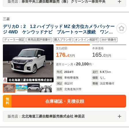
販売店：
奈良中央三菱自動車販売（株） クリーンカー奈良中央
三菱
デリカD：2 1.2 ハイブリッド MZ 全方位カメラパッケー
ジ 4WD ケンウッドナビ ブルートゥース接続 ワンセ
グ ディスク再生 ETC シートヒーター 全方位カメ
ディーラー保証
車両品質評価書付
購入プラン付
オンライン相談可
360°画像付
ラ レーダークルコン リアサーキュレーター 認定中
古車保証付き
支払総額
本体価格
176.
165.
4
0
万円
万円
20,100
通常ローン
月々
円
年式
2024
年
走行
5.9
万km
車検
車検整備無
修復
なし
保証
保証付
整備
法定整備付
住所
北海道旭川市
無
在庫確認・見積依頼
料
販売店：
北北海道三菱自動車販売株式会社 神居店