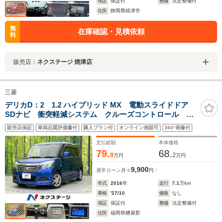
保証
保証付
整備
法定整備付
住所
静岡県焼津市
無
在庫確認・見積依頼
料
販売店：
ネクステージ 焼津店
三菱
デリカD：2 1.2 ハイブリッド MX 電動スライドドア
SDナビ 衝突軽減システム クルーズコントロール
ETC シートヒーター スマートキー 禁煙車 コーナ
販売店保証
車両品質評価書付
購入プラン付
オンライン相談可
360°画像付
ーセンサー 純正15インチアルミ 車線逸脱警報 オー
トエアコン
支払総額
本体価格
79.
68.
9
2
万円
万円
9,900
通常ローン
月々
円
年式
2016
年
走行
7.1
万km
車検
'27/10
修復
なし
保証
保証付
整備
法定整備付
住所
福岡県糟屋郡