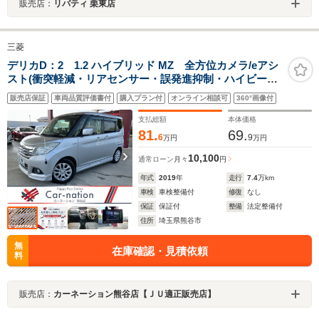
販売店：
リバティ 栗東店
三菱
デリカD：2 1.2 ハイブリッド MZ 全方位カメラ/eアシ
スト(衝突軽減・リアセンサー・誤発進抑制・ハイビーム
アシスト・追従クルコン)/両側パワースライドドア/HIDヘ
販売店保証
車両品質評価書付
購入プラン付
オンライン相談可
360°画像付
ッドランプ/D席シートヒーター/パイオニアナビ(CD・
DVD・地デジ・BT)/ドラレコ
支払総額
本体価格
81.
69.
6
9
万円
万円
10,100
通常ローン
月々
円
年式
2019
年
走行
7.4
万km
車検
車検整備付
修復
なし
保証
保証付
整備
法定整備付
住所
埼玉県熊谷市
無
在庫確認・見積依頼
料
販売店：
カーネーション熊谷店【ＪＵ適正販売店】