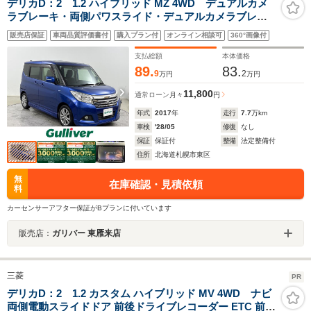
デリカD：2 1.2 ハイブリッド MZ 4WD デュアルカメ
ラブレーキ・両側パワスライド・デュアルカメラブレ―
キサポート・クルーズコントロール・パナソニック スト
販売店保証
車両品質評価書付
購入プラン付
オンライン相談可
360°画像付
ラーダCN-RA03D・DVD・CD・BT・フルセグTV・両側
パワースライドドア
支払総額
本体価格
89.
83.
9
2
万円
万円
11,800
通常ローン
月々
円
年式
2017
年
走行
7.7
万km
車検
'28/05
修復
なし
保証
保証付
整備
法定整備付
住所
北海道札幌市東区
無
在庫確認・見積依頼
料
カーセンサーアフター保証がBプランに付いています
販売店：
ガリバー 東雁来店
三菱
PR
デリカD：2 1.2 カスタム ハイブリッド MV 4WD ナビ
両側電動スライドドア 前後ドライブレコーダー ETC 前席