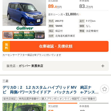
パワースライドドア
支払総額
本体価格
89.
83.
9
2
万円
万円
11,800
通常ローン
月々
円
年式
2017
年
走行
7.7
万km
車検
'28/05
修復
なし
保証
保証付
整備
法定整備付
住所
北海道札幌市東区
無
在庫確認・見積依頼
料
カーセンサーアフター保証がBプランに付いています
販売店：
ガリバー 東雁来店
三菱
デリカD：2 1.2 カスタム ハイブリッド MV 純正ナ
ビ 両側パワースライドドア バックカメラ e-アシス
ト クルーズコントロール 運転席シートヒーター
販売店保証
車両品質評価書付
購入プラン付
オンライン相談可
360°画像付
ETC CD/DVD/フルセグ LEDランプ フロントフォ
グ オートライト オートエアコン
支払総額
本体価格