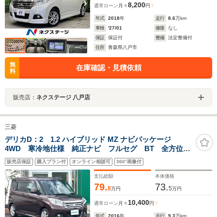
8,200
通常ローン
月々
円
年式
2018
年
走行
8.6
万km
車検
'27/01
修復
なし
保証
保証付
整備
法定整備付
住所
青森県八戸市
無
在庫確認・見積依頼
料
販売店：
ネクステージ 八戸店
三菱
デリカD：2 1.2 ハイブリッド MZ ナビパッケージ
4WD 寒冷地仕様 純正ナビ フルセグ BT 全方位モ
ニター 両側パワースライドドア 前席シートヒータ
販売店保証
購入プラン付
オンライン相談可
360°画像付
ー 衝突軽減ブレーキ 車線逸脱警報 クルーズコント
ロール HIDライト フォグランプ 純正15AW
支払総額
本体価格
79.
73.
8
5
万円
万円
10,400
通常ローン
月々
円
年式
2016
年
走行
9.3
万km