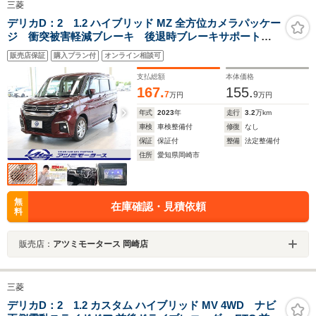
三菱
デリカD：2 1.2 ハイブリッド MZ 全方位カメラパッケー
ジ 衝突被害軽減ブレーキ 後退時ブレーキサポート
LEDヘッドライト 15インチアルミ 両側パワースライ
販売店保証
購入プラン付
オンライン相談可
ドドア シートヒータ レザー調シートカバー メモリ
ーナビ 全方位カメラ ETC
支払総額
本体価格
167.
155.
7
9
万円
万円
年式
2023
年
走行
3.2
万km
車検
車検整備付
修復
なし
保証
保証付
整備
法定整備付
住所
愛知県岡崎市
無
在庫確認・見積依頼
料
販売店：
アツミモータース 岡崎店
三菱
デリカD：2 1.2 カスタム ハイブリッド MV 4WD ナビ