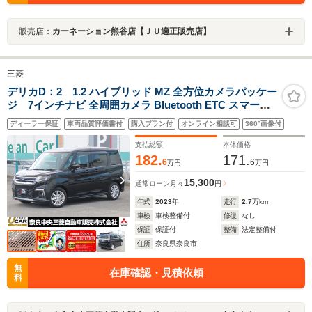
販売店：
カーネーション熊谷店【ＪＵ適正販売店】
三菱
デリカD：2 1.2 ハイブリッド MZ 全方位カメラパッケー
ジ 7インチナビ 全周囲カメラ Bluetooth ETC スマート
キー プッシュスタート ヘッドアップディスプレイ USB
ディーラー保証
車両品質評価書付
購入プラン付
オンライン相談可
360°画像付
充電ポート ステアリングリモコン シートバックテーブル
リアサーキュレーター 純正15インチアルミホイール
支払総額
本体価格
182.
171.
6
6
万円
万円
15,300
通常ローン
月々
円
年式
2023
年
走行
2.7
万km
車検
車検整備付
修復
なし
保証
保証付
整備
法定整備付
住所
奈良県奈良市
無
在庫確認・見積依頼
料