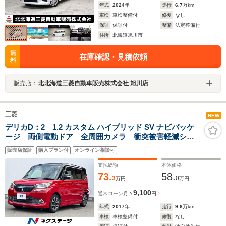
年式
2024
年
走行
6.7
万km
車検
車検整備付
修復
なし
保証
保証付
整備
法定整備付
住所
北海道旭川市
無
在庫確認・見積依頼
料
販売店：
北北海道三菱自動車販売株式会社 旭川店
三菱
NEW
デリカD：2 1.2 カスタム ハイブリッド SV ナビパッケ
ージ 両側電動ドア 全周囲カメラ 衝突被害軽減シス
テム 禁煙車 シートヒーター ドラレコ LEDヘッ
販売店保証
購入プラン付
オンライン相談可
ド ETC クルコン 純正15インチアルミ 車線逸脱警
報 オートライト オートエアコン
支払総額
本体価格
73.
58.
3
0
万円
万円
9,100
通常ローン
月々
円
年式
2017
年
走行
9.6
万km
車検
車検整備付
修復
なし