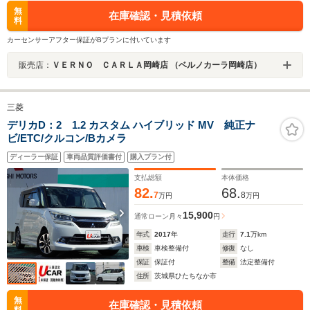
無
在庫確認・見積依頼
料
カーセンサーアフター保証がBプランに付いています
販売店：
ＶＥＲＮＯ ＣＡＲＬＡ岡崎店 （ベルノカーラ岡崎店）
三菱
デリカD：2 1.2 カスタム ハイブリッド MV 純正ナ
ビ/ETC/クルコン/Bカメラ
ディーラー保証
車両品質評価書付
購入プラン付
支払総額
本体価格
82.
68.
7
8
万円
万円
15,900
通常ローン
月々
円
年式
2017
年
走行
7.1
万km
車検
車検整備付
修復
なし
保証
保証付
整備
法定整備付
住所
茨城県ひたちなか市
無
在庫確認・見積依頼
料