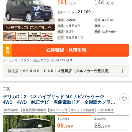
161.
144.
6
8
万円
万円
21,100
通常ローン
月々
円
年式
2024
年
走行
4.2
万km
車検
車検整備付
修復
なし
保証
保証付
整備
法定整備付
住所
愛知県豊川市
無
在庫確認・見積依頼
料
カーセンサーアフター保証がBプランに付いています
販売店：
ＶＥＲＮＯ ＣＡＲＬＡ豊川店 （ベルノカーラ豊川店）
三菱
デリカD：2 1.2 ハイブリッド MZ ナビパッケージ
4WD 4WD 純正ナビ 両側電動ドア 全周囲カメラ
eアシスト 禁煙車 ドラレコ 前席シートヒーター
販売店保証
車両品質評価書付
購入プラン付
オンライン相談可
360°画像付
HIDヘッド クルコン 車線逸脱警報 オートライト オ
ートエアコン Bluetooth CD フルセグ
支払総額
本体価格
99.
88.
9
8
万円
万円