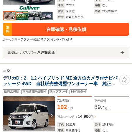
車検
'27/09
修復
なし
保証
保証付
整備
法定整備付
住所
青森県八戸市
無
在庫確認・見積依頼
料
カーセンサーアフター保証がBプランに付いています
販売店：
ガリバー 八戸類家店
三菱
デリカD：2 1.2 ハイブリッド MZ 全方位カメラ付ナビパ
ッケージ 4WD 当社販売整備歴ワンオーナー車 純正9
インチナビ 全方位モニター ETC ヘッドアップディ
販売店保証
車両品質評価書付
購入プラン付
360°画像付
スプレイ 両側パワースライドドア パーキングセンサ
ー レーダークルーズコントロール シートヒーター
支払総額
本体価格
102
89.
9
万円
万円
14,900
通常ローン
月々
円
年式
2021
年
走行
15.8
万km
車検
車検整備付
修復
なし