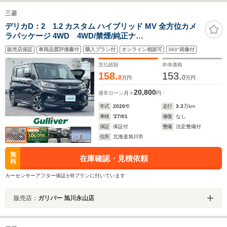
三菱
デリカD：2 1.2 カスタム ハイブリッド MV 全方位カメ
ラパッケージ 4WD 4WD/禁煙/純正ナ
ビ/CD/DVD/SD/BT/TV/USB/両側パワースライドドア/前席
販売店保証
車両品質評価書付
購入プラン付
オンライン相談可
360°画像付
シートヒーター/ドライブレコーダー/全方位モニター/パド
ルシフト/e-アシスト/車線逸脱警報
支払総額
本体価格
158.
153.
8
0
万円
万円
20,800
通常ローン
月々
円
年式
2020
年
走行
3.3
万km
車検
'27/01
修復
なし
保証
保証付
整備
法定整備付
住所
北海道旭川市
無
在庫確認・見積依頼
料
カーセンサーアフター保証がBプランに付いています
販売店：
ガリバー 旭川永山店