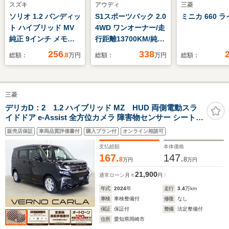
スズキ
アウディ
三菱
ソリオ 1.2 バンディッ
S1スポーツバック 2.0
ミニカ 660 
ト ハイブリッド MV
4WD ワンオーナー/走
純正 9インチ メモリ
行距離13700KM/純正
ーナビ/セーフティサ
ナビ/フルセグ/DVD再
256
338
総額：
.8
万円
総額：
万円
総額：
ポート(スズキ)/両側電
生/BT/SD/クリアラン
動スライドドア/シー
スソナー/ビルトイン
トヒーター 前席/全方
ETC/禁煙車
三菱
位モニター/車線逸脱
防止支援システム/ヘ
デリカD：2 1.2 ハイブリッド MZ HUD 両側電動スラ
イドドア e-Assist 全方位カメラ 障害物センサー シートヒ
ッドランプ LED
ーター LEDヘッドライト フォグランプ スマートキー 純
販売店保証
車両品質評価書付
購入プラン付
オンライン相談可
正アルミホイール ナビ Bluetooth ETC ドライブレコーダ
ー
支払総額
本体価格
167.
147.
8
8
万円
万円
21,900
通常ローン
月々
円
年式
2024
年
走行
3.4
万km
車検
車検整備付
修復
なし
保証
保証付
整備
法定整備付
住所
愛知県岡崎市