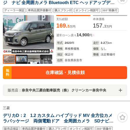
ジ ナビ 全周囲カメラ Bluetooth ETC ヘッドアップディ
スプレイ スマートキー プッシュスタート シートヒータリ
ディーラー保証
車両品質評価書付
購入プラン付
オンライン相談可
360°画像付
アサーキュレーター USB充電ポート LEDヘッドライト
ステアリングリモコン 純正15インチアルミホイール
支払総額
本体価格
169.
157.
5
3
万円
万円
14,900
通常ローン
月々
円
年式
2023
年
走行
3.2
万km
車検
車検整備無
修復
なし
保証
保証付
整備
法定整備付
住所
奈良県奈良市
無
在庫確認・見積依頼
料
販売店：
奈良中央三菱自動車販売（株） クリーンカー奈良中央
三菱
デリカD：2 1.2 カスタム ハイブリッド MV 全方位カメ
ラパッケージ 両側電動ドア 全周囲カメラ SDナビ
クルーズコントロール コーナーセンサー ETC ヘッ
販売店保証
車両品質評価書付
購入プラン付
オンライン相談可
360°画像付