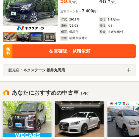
59.
48.
9
7
万円
万円
7,400
通常ローン
月々
円
年式
2016
年
走行
9.8
万km
車検
'27/03
修復
なし
保証
保証付
整備
法定整備付
住所
福井県坂井市
無
在庫確認・見積依頼
料
販売店：
ネクステージ 福井丸岡店
あなたにおすすめの中古車
［PR］