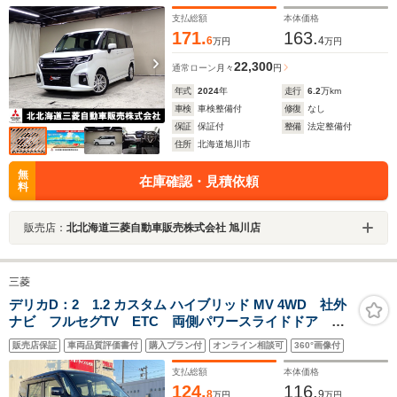
突被害軽減ブレーキ メモリーナビ 認定中古車保障付
き
支払総額
本体価格
171.
163.
6
4
万円
万円
22,300
通常ローン
月々
円
年式
2024
年
走行
6.2
万km
車検
車検整備付
修復
なし
保証
保証付
整備
法定整備付
住所
北海道旭川市
無
在庫確認・見積依頼
料
販売店：
北北海道三菱自動車販売株式会社 旭川店
三菱
デリカD：2 1.2 カスタム ハイブリッド MV 4WD 社外
ナビ フルセグTV ETC 両側パワースライドドア バ
ックカメラ 純正フロアマット シートバックテーブ
販売店保証
車両品質評価書付
購入プラン付
オンライン相談可
360°画像付
ル LEDヘッドライト オートライト フォグランプ
15インチ社外AW ツイーターSP
支払総額
本体価格
124.
116.
8
9
万円
万円