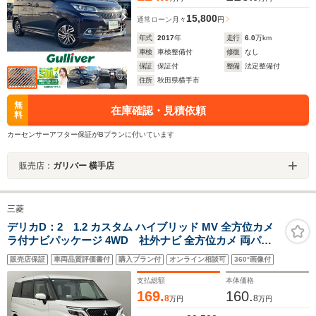
15,800
通常ローン
月々
円
年式
2017
年
走行
6.0
万km
車検
車検整備付
修復
なし
保証
保証付
整備
法定整備付
住所
秋田県横手市
無
在庫確認・見積依頼
料
カーセンサーアフター保証がBプランに付いています
販売店：
ガリバー 横手店
三菱
デリカD：2 1.2 カスタム ハイブリッド MV 全方位カメ
ラ付ナビパッケージ 4WD 社外ナビ 全方位カメ 両パワ
スラ クルコン
販売店保証
車両品質評価書付
購入プラン付
オンライン相談可
360°画像付
支払総額
本体価格
169.
160.
8
8
万円
万円