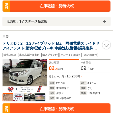
無
在庫確認・見積依頼
料
販売店：
ネクステージ 新宮店
三菱
デリカD：2 1.2 ハイブリッド MZ 両側電動スライドド
ア/eアシスト(衝突軽減ブレ-キ/車線逸脱警報/誤発進抑制/
先行車発進告知/レーダークルコン/ハイビームアシスト/リ
販売店保証
車両品質評価書付
購入プラン付
オンライン相談可
360°画像付
アソナー)/メモリーナビ/地デジTV/バックカメラ/HIDライ
ト/シートヒーター
支払総額
本体価格
82.
69.
4
9
万円
万円
10,200
通常ローン
月々
円
年式
2018
年
走行
8.7
万km
車検
車検整備付
修復
なし
保証
保証付
整備
法定整備付
住所
埼玉県熊谷市
無
在庫確認・見積依頼
料