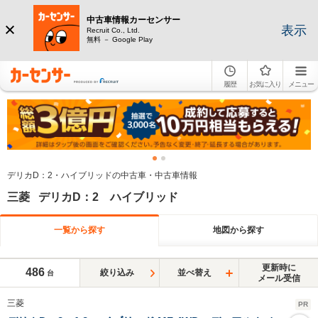
中古車情報カーセンサー
表示
Recruit Co., Ltd.
無料 － Google Play
履歴
お気に入り
メニュー
デリカD：2・ハイブリッドの中古車・中古車情報
三菱 デリカD：2 ハイブリッド
一覧から探す
地図から探す
更新時に
486
絞り込み
並べ替え
台
メール受信
三菱
PR