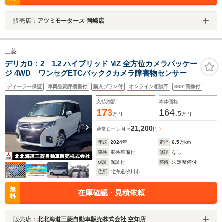
販売店：
アツミモータース 岡崎店
三菱
デリカD：2 1.2 ハイブリッド MZ 全方位カメラパッケー
ジ 4WD ワンセグETCバッククカメラ障害物センサー
ディーラー保証
車両品質評価書付
購入プラン付
オンライン相談可
360°画像付
支払総額
本体価格
173
164.
5
万円
万円
21,200
通常ローン
月々
円
年式
2024
年
走行
6.5
万km
車検
車検整備付
修復
なし
保証
保証付
整備
法定整備付
住所
北海道砂川市
無
在庫確認・見積依頼
料
販売店：
北北海道三菱自動車販売株式会社 空知店