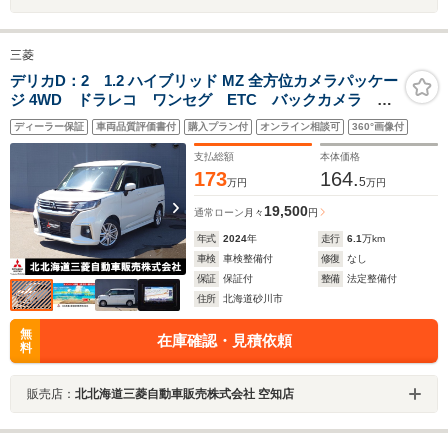
三菱
デリカD：2 1.2 ハイブリッド MZ 全方位カメラパッケー
ジ 4WD ドラレコ ワンセグ ETC バックカメラ 障
害物センサー 両側電動スライドドア 全周囲カメラ
ディーラー保証
車両品質評価書付
購入プラン付
オンライン相談可
360°画像付
衝突被害軽減ブレーキ シートヒーター 認定中古車保
障付き
支払総額
本体価格
173
164.
5
万円
万円
19,500
通常ローン
月々
円
年式
2024
年
走行
6.1
万km
車検
車検整備付
修復
なし
保証
保証付
整備
法定整備付
住所
北海道砂川市
無
在庫確認・見積依頼
料
販売店：
北北海道三菱自動車販売株式会社 空知店