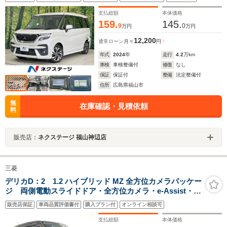
ドアップディスプレイ 前席シートヒーター オートラ
イト/LEDヘッド スマートキー オートエアコン
支払総額
本体価格
159.
145.
9
0
万円
万円
12,200
通常ローン
月々
円
年式
2024
年
走行
4.2
万km
車検
車検整備付
修復
なし
保証
保証付
整備
法定整備付
住所
広島県福山市
無
在庫確認・見積依頼
料
販売店：
ネクステージ 福山神辺店
三菱
デリカD：2 1.2 ハイブリッド MZ 全方位カメラパッケー
ジ 両側電動スライドドア・全方位カメラ・e-Assist・障
害物センサー・シートヒーター・LEDヘッドライト・
販売店保証
車両品質評価書付
購入プラン付
オンライン相談可
CD/DVD再生・スマートキー・純正AW・ナビ・
Bluetooth・ETC・ドラレコ
支払総額
本体価格