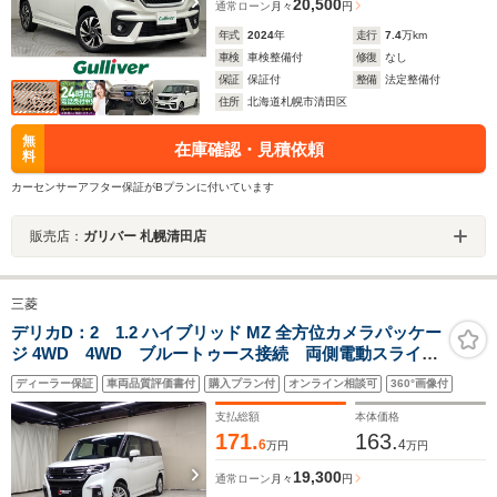
20,500
通常ローン
月々
円
年式
2024
年
走行
7.4
万km
車検
車検整備付
修復
なし
保証
保証付
整備
法定整備付
住所
北海道札幌市清田区
無
在庫確認・見積依頼
料
カーセンサーアフター保証がBプランに付いています
販売店：
ガリバー 札幌清田店
三菱
デリカD：2 1.2 ハイブリッド MZ 全方位カメラパッケー
ジ 4WD 4WD ブルートゥース接続 両側電動スライド
ドア ドラレコ ETC 全周囲カメラ シートヒータ
ディーラー保証
車両品質評価書付
購入プラン付
オンライン相談可
360°画像付
ー メモリーナビ 衝突被害軽減ブレーキ 認定中古車
保障付き
支払総額
本体価格
171.
163.
6
4
万円
万円
19,300
通常ローン
月々
円