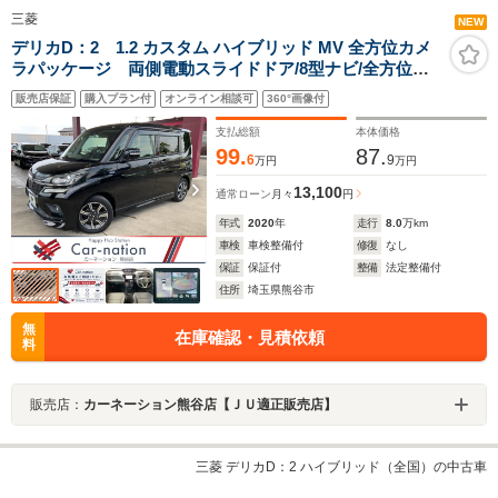
三菱
NEW
デリカD：2 1.2 カスタム ハイブリッド MV 全方位カメ
ラパッケージ 両側電動スライドドア/8型ナビ/全方位カ
メラ/eアシスト(衝突軽減ブレ-キ/車線逸脱警報/誤発進抑
販売店保証
購入プラン付
オンライン相談可
360°画像付
制/先行車発進告知/レーダークルコン/ハイビームアシス
ト/リアソナー)/LEDライト/シートヒーター/ETC/ドラレコ
支払総額
本体価格
99.
87.
6
9
万円
万円
13,100
通常ローン
月々
円
年式
2020
年
走行
8.0
万km
車検
車検整備付
修復
なし
保証
保証付
整備
法定整備付
住所
埼玉県熊谷市
無
在庫確認・見積依頼
料
販売店：
カーネーション熊谷店【ＪＵ適正販売店】
三菱 デリカD：2 ハイブリッド（全国）の中古車