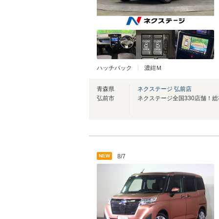
ハッチバック
濃紺Ｍ
青森県
ネクステージ 弘前店
弘前市
NEW
8/7