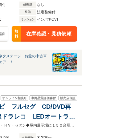
備付
なし
修復歴
法定整備付
整備
C
インパネCVT
ミッション
無
在庫確認・見積依頼
追加
料
ネクステージ お盆の中古車
ェア！！
オンライン相談可
車両品質評価書付
販売店保証
ナビ フルセグ CD/DVD再
ドラレコ LEDオートライ
両側電動スライドドア スマ
◆お得な登録(届出)済未使用車＆チョイ乗り・中古車♪◆◆ミニバンから軽自動車・ＨＶ・セダン◆屋内展示場に１５０台展示中♪ヴァーサス鈴鹿本店へ◆
7.2
走行距離