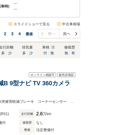
---
新車時)
---
スライドショーで見る
中古車相場
2
3
4
前へ
次へ
最後
走行距離
排気量
車検
修復歴
多
少
多
少
付
無
無
有
オンライン相談可
販売店保証
B 9型ナビ TV 360カメラ
●電話でのお問い合わせも承ります。創業６０年の安心と信頼をお届けします！衝突被害軽減ブレーキ コーナーセンサー ＬＥＤヘッドライト 両側パワースライドドア シートヒーター
2.6
(R01)
万km
走行距離
備付
なし
修復歴
法定整備付
整備