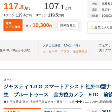
117
107
車検整
車検
.8
.1
万円
万円
保証付
保証
119.4
119.5
A
プラン
B
プラン
万円
万円
1000C
排気量
通常
10,300
詳細を見る
月々
円
ローン価格
お気に入り
クチコミ評価：
4.5
点（
4
件）
フェア：
ネクステージ全国330店舗！総在庫30,000台からお取寄せ可能！
夏トクフ
カーセンサーアフター保証取扱店
スバル
ジャスティ 1.0 G スマートアシスト 社外10型
生 ブルートゥース 全方位カメラ ETC 前後
ト クルーズコントロール シートヒーター 
ートアシスト 禁煙車
2018
年式