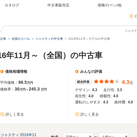
カタログ
中古車販売店
保険/ローン/他
ジャステ
古車
全国のスバル
ジャスティの中古車
2016年11月～モデルの中古車
016年11月～（全国）の中古車
価格相場情報
みんなの評価
4.3
98.5
総合評価
平均価格：
点
万円
36
245.3
価格帯：
万円～
万円
デザイン:
4.3
走行性:
3.3
居住性:
4.0
積載性:
4.0
運転のしやすさ:
4.3
維持費:
4.0
詳しく見る
詳しく見る
ジャスティ 2016年11