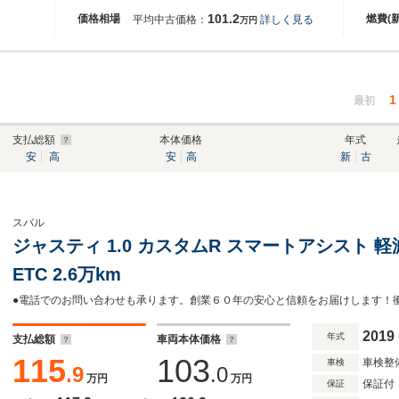
101.2
価格相場
燃費(
平均中古価格：
詳しく見る
万円
1
最初
支払総額
本体価格
年式
安
高
安
高
新
古
スバル
ジャスティ 1.0 カスタムR スマートアシスト 軽減
ETC 2.6万km
2019
年式
支払総額
車両本体価格
115
103
車検整
車検
.9
.0
万円
万円
保証付
保証