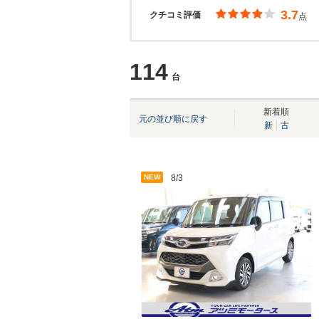
3.7
クチコミ評価
点
114
台
新着順
元の並び順に戻す
新
古
NEW
8/3