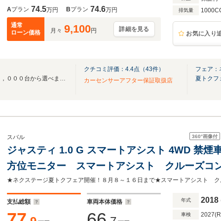
74.5
74.6
A
プラン
B
プラン
万円
万円
1000C
排気量
通常
9,100
詳細を見る
月々
円
ローン価格
お気に入り
クチコミ評価：
4.4
点（
43
件）
フェア：
全国３３０店舗総在庫台数３０，０００台から選べます！お気に入りの愛車が見つかる！
夏トクフ
カーセンサーアフター保証取扱店
360°
画像付
スバル
ジャスティ 1.0 G スマートアシスト 4WD 禁
方位モニター スマートアシスト クルーズコ
シートヒーター オートエアコン LEDヘッド
ー サンシェード
2018
年式
支払総額
車両本体価格
77
66
2027(
車検