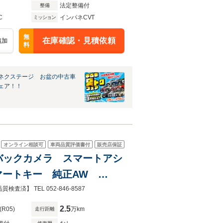
法定整備付
整備
C
インパネCVT
ミッション
無
在庫確認・見積依頼
追加
料
ネクステージ お盆の中古車
ェア！！
オンライン相談可
車両品質評価書付
販売店保証
 バックカメラ スマートアシ
マートキー 純正AW
 TEL 052-846-8587
2.5
(R05)
万km
走行距離