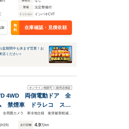
備付
なし
修復歴
法定整備付
整備
C
インパネCVT
ミッション
無
在庫確認・見積依頼
追加
料
お盆期間中も休まず営業！お
来店ください♪
オンライン相談可
販売店保証
WD 4WD 両側電動ドア 全
ム 禁煙車 ドラレコ スマ
コン オートライト オート
★ネクステージ夏トクフェア開催！８月８～１６日まで★４ＷＤ 両側電動ドア 全周囲カメラ 寒冷地仕様 衝突被害軽減システム 禁煙車 ドラレコ スマートキー
4.9
(H29)
万km
走行距離