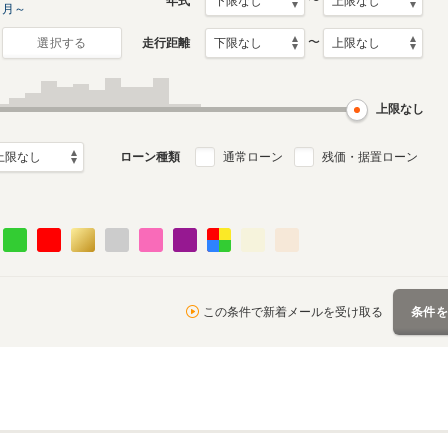
〜
年式
月～
〜
走行距離
選択する
月～1994年12月
ル
上限なし
ローン種類
通常ローン
残価・据置ローン
この条件で新着メールを受け取る
条件