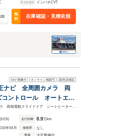
C
インパネCVT
ミッション
無
在庫確認・見積依頼
追加
料
360°
画像付
オンライン相談可
販売店保証
 純正ナビ 全周囲カメラ 両
ズコントロール オートエア
EDヘッドライト 衝突被害
★ネクステージ夏トクフェア開催！８月８～１６日まで★純正ナビ 全周囲カメラ 両側電動スライドドア シートヒーター クルーズコントロール オートエアコン
8.9
(H29)
万km
走行距離
R10)年04月
なし
修復歴
法定整備付
整備