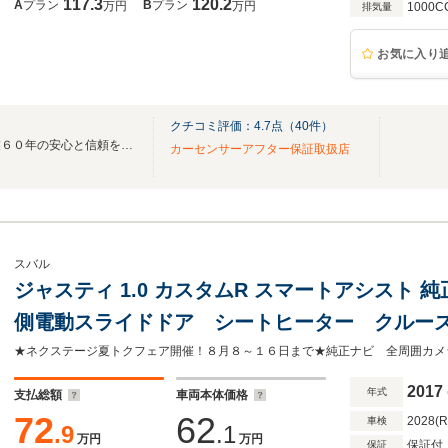
117.3
120.2
A
プラン
B
プラン
万円
万円
1000C
排気量
お気に入り
クチコミ評価：
4.7
点（
40
件）
全店総在庫数１５００台！創業６０年の安心と信頼をお届けします！
カーセンサーアフター保証取扱店
スバル
ジャスティ 1.0 カスタムR スマートアシスト
側電動スライドドア シートヒーター クルー
コン アイドリングストップ オートライト L
軽減装置 純正14インチAW
2017
年式
支払総額
車両本体価格
72
62
2028(
車検
.9
.1
万円
万円
保証付
保証