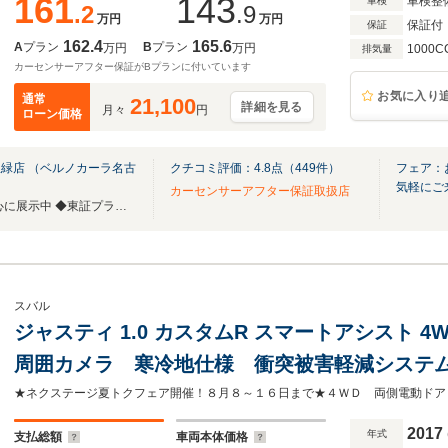
161
143
車検整
車検
.2
.9
万円
万円
保証付
保証
162.4
165.6
A
プラン
B
プラン
万円
万円
1000C
排気量
カーセンサーアフター保証がBプランに付いています
お気に入り
通常
21,100
詳細を見る
月々
円
ローン価格
緑店 （ベルノカーラ名古
クチコミ評価：
4.8
点（
449
件）
フェア：
気軽にご
カーセンサーアフター保証取扱店
◆スバル専門店 スバル車を中心に展示中 ◆東証プライム上場グループの中古車販売店
スバル
ジャスティ 1.0 カスタムR スマートアシスト 4
周囲カメラ 寒冷地仕様 衝突被害軽減システ
ートキー LEDヘッド ビルトインETC クル
エアコン Bluetooth CD
2017
年式
支払総額
車両本体価格