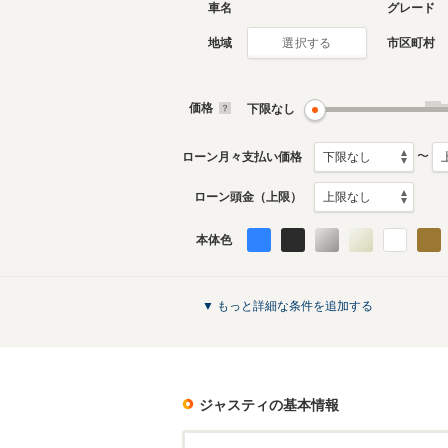
車名
グレード
地域
市区町村
選択する
現行
初代
2016年11月～生産中
1984年2
生産モデ
価格
下限なし
ジャスティのカタログを見る
〜
ローン月々支払い価格
ローン頭金（上限）
本体色
▼ もっと詳細な条件を追加する
ジャスティ
の基本情報