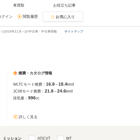
車買取
お役立ち記事
ログイン
閲覧履歴
お気に入り
ィ(2016年11月～)の中古車・中古車情報
サイトマップ
燃費・カタログ情報
16.8
18.4
WLTCモード燃費：
～
km/l
21.8
24.6
JC08モード燃費：
～
km/l
996
排気量：
cc
詳しく見る
ミッション
AT/CVT
MT