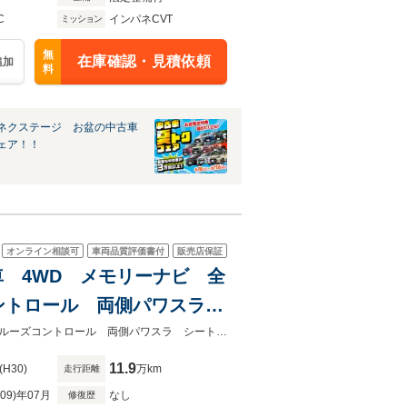
C
インパネCVT
ミッション
無
在庫確認・見積依頼
追加
料
ネクステージ お盆の中古車
ェア！！
オンライン相談可
車両品質評価書付
販売店保証
煙車 4WD メモリーナビ 全
ントロール 両側パワスラ
 オートライト スマートキ
★ネクステージ夏トクフェア開催！８月８～１６日まで★スマートアシスト クルーズコントロール 両側パワスラ シートヒーター オートエアコン ＬＥＤヘッド
11.9
(H30)
万km
走行距離
R09)年07月
なし
修復歴