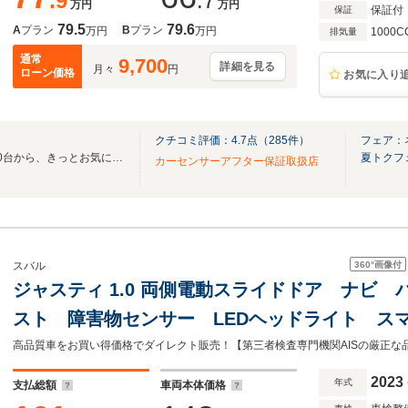
.9
.7
万円
万円
保証付
保証
79.5
79.6
A
プラン
B
プラン
万円
万円
1000C
排気量
通常
9,700
詳細を見る
月々
円
ローン価格
お気に入り
クチコミ評価：
4.7
点（
285
件）
フェア：
全国のネクステージ在庫30,000台から、きっとお気に入りの1台が見つかります！！
夏トクフ
カーセンサーアフター保証取扱店
360°
画像付
スバル
ジャスティ 1.0 両側電動スライドドア ナビ
スト 障害物センサー LEDヘッドライト ス
Bluetooth ETC ドラレコ
高品質車をお買い得価格でダイレクト販売！【第三者検査専門機関AISの厳正な品質検査済】
2023
年式
支払総額
車両本体価格