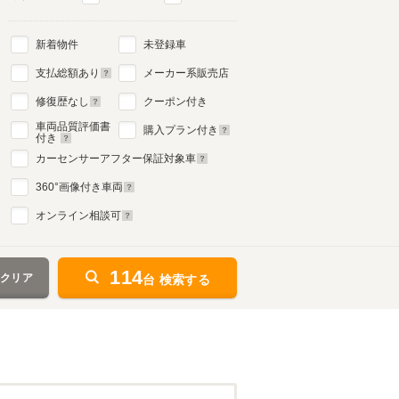
新着物件
未登録車
支払総額あり
メーカー系販売店
修復歴なし
クーポン付き
車両品質評価書
購入プラン付き
付き
カーセンサーアフター保証対象車
360
°画像付き車両
オンライン相談可
114
をクリア
台 検索する