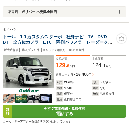
販売店：
ガリバー 木更津金田店
ダイハツ
トール 1.0 カスタムG ターボ 社外ナビ TV DVD
BT 全方位カメラ ETC 両側パワスラ レーダークル
ーズ 前後コーナセンサー 横滑り防止装置 衝突軽減
販売店保証
購入プラン付
オンライン相談可
360°画像付
ブレーキ 純正LEDヘッドライト 純正15インチAW 純
正フロアマット
支払総額
本体価格
129.
124.
8
1
万円
万円
16,400
通常ローン
月々
円
年式
2020
年
走行
5.6
万km
車検
'27/09
修復
なし
保証
保証付
整備
法定整備付
住所
山口県山口市
今すぐ在庫確認・見積依頼
無
電話する
料
カーセンサーアフター保証がBプランに付いています