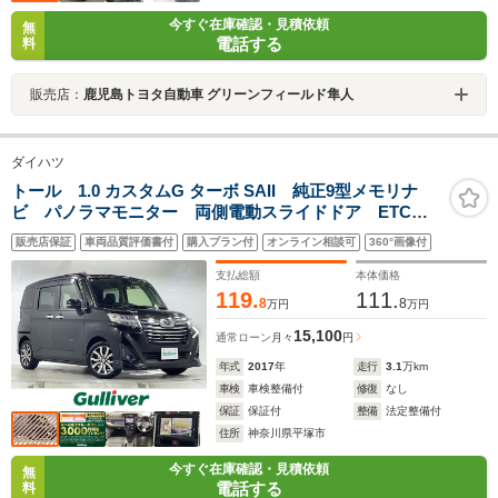
今すぐ在庫確認・見積依頼
無
電話する
料
販売店：
鹿児島トヨタ自動車 グリーンフィールド隼人
ダイハツ
トール 1.0 カスタムG ターボ SAII 純正9型メモリナ
ビ パノラマモニター 両側電動スライドドア ETC
社外前後ドライブレコーダー スマートアシスト2 LED
販売店保証
車両品質評価書付
購入プラン付
オンライン相談可
360°画像付
オートライト フォグランプ クルーズコントロール
純正15AW AHB
支払総額
本体価格
119.
111.
8
8
万円
万円
15,100
通常ローン
月々
円
年式
2017
年
走行
3.1
万km
車検
車検整備付
修復
なし
保証
保証付
整備
法定整備付
住所
神奈川県平塚市
今すぐ在庫確認・見積依頼
無
電話する
料