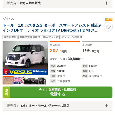
販売店：
東海自動車販売
ダイハツ
NEW
トール 1.0 カスタムG ターボ スマートアシスト 純正9
インチDPオーディオ フルセグTV Bluetooth HDMI スマ
ホ連携 Bカメラ インテリキー LED アダクティブクルーズ
販売店保証
車両品質評価書付
購入プラン付
オンライン相談可
コントロール ATハイビーム Wパワスラ 助手席アッパー
トレイ ICターボ 純正15AW
支払総額
本体価格
207.
195.
5
0
万円
万円
30,800
通常ローン
月々
円
年式
2025
年
走行
653
km
車検
'28/02
修復
なし
保証
保証付
整備
法定整備付
住所
三重県津市
今すぐ在庫確認・見積依頼
無
電話する
料
販売店：
（株）オートモール ヴァーサス津店