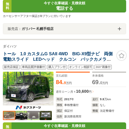
今すぐ在庫確認・見積依頼
無
電話する
料
カーセンサーアフター保証がBプランに付いています
販売店：
ガリバー 札幌手稲店
ダイハツ
トール 1.0 カスタムG SAII 4WD BIG-X9型ナビ 両側
電動スライド LEDヘッド クルコン バックカメラ
ETC Bluetooth CD/DVD ドラレコ オートエアコ
販売店保証
車両品質評価書付
購入プラン付
オンライン相談可
360°画像付
ン スマートキー 盗難防止装置 アイドリングストッ
プ
支払総額
本体価格
84.
69.
9
0
万円
万円
10,600
通常ローン
月々
円
年式
2017
年
走行
9.8
万km
車検
車検整備付
修復
なし
保証
保証付
整備
法定整備付
住所
新潟県長岡市
今すぐ在庫確認・見積依頼
無