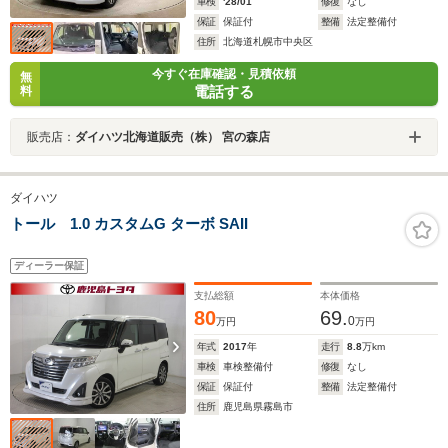
車検
'28/01
修復
なし
保証
保証付
整備
法定整備付
住所
北海道札幌市中央区
今すぐ在庫確認・見積依頼
無
電話する
料
販売店：
ダイハツ北海道販売（株） 宮の森店
ダイハツ
トール 1.0 カスタムG ターボ SAII
ディーラー保証
支払総額
本体価格
80
69.
0
万円
万円
年式
2017
年
走行
8.8
万km
車検
車検整備付
修復
なし
保証
保証付
整備
法定整備付
住所
鹿児島県霧島市