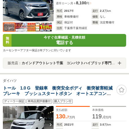
8,100
通常ローン
月々
円
年式
2017
年
走行
2.2
万km
車検
車検整備付
修復
なし
保証
保証付
整備
法定整備付
住所
千葉県千葉市緑区
今すぐ在庫確認・見積依頼
無
電話する
料
カーセンサーアフター保証がBプランに付いています
販売店：
カインドアウトレット千葉 コンパクトハイブリッド専門店 ルーミー／シエンタ／ソリオ／プリウス
ダイハツ
トール 1.0 G 登録車 衝突安全ボディ 衝突被害軽減
ブレーキ プッシュスタートボタン オートエアコン
純正9インチナビ パノラマモニター ドライブレコーダ
ディーラー保証
車両品質評価書付
購入プラン付
ー シートヒーター 両側パワースライドドア LEDヘ
ッドランプ
支払総額
本体価格
130.
119.
7
0
万円
万円
年式
2021
年
走行
3.0
万km