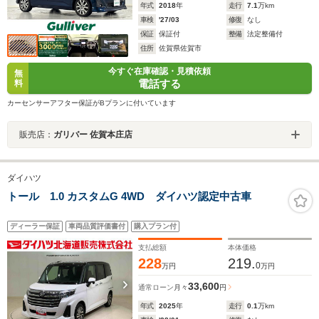
年式
2018
年
走行
7.1
万km
車検
'27/03
修復
なし
保証
保証付
整備
法定整備付
住所
佐賀県佐賀市
今すぐ在庫確認・見積依頼
無
電話する
料
カーセンサーアフター保証がBプランに付いています
販売店：
ガリバー 佐賀本庄店
ダイハツ
トール 1.0 カスタムG 4WD ダイハツ認定中古車
ディーラー保証
車両品質評価書付
購入プラン付
支払総額
本体価格
228
219.
0
万円
万円
33,600
通常ローン
月々
円
年式
2025
年
走行
0.1
万km