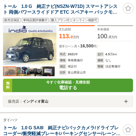
トール 1.0 G 純正ナビ(NSZN-W71D) スマートアシス
ト 両側パワースライドドア ETC スペアキー バックモニ
ター クリアランスソナー LEDヘッドライト Bluetooth
販売店保証
車両品質評価書付
購入プラン付
オンライン相談可
支払総額
本体価格
113.
100.
8
8
万円
万円
16,500
通常ローン
月々
円
年式
2021
年
走行
4.5
万km
車検
車検整備付
修復
なし
保証
保証付
整備
法定整備付
住所
富山県富山市
今すぐ在庫確認・見積依頼
無
電話する
料
販売店：
インディオ富山
ダイハツ
トール 1.0 G SAIII 純正ナビ/バックカメラ/ドライブレ
コーダー/衝突軽減ブレーキ/パーキングセンサー/レーンキ