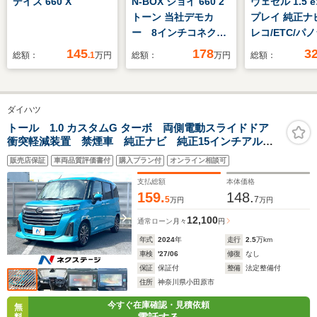
デイズ 660 X
N-BOX ジョイ 660 2
ヴェゼル 1.5 e
トーン 当社デモカ
プレイ 純正ナ
ー 8インチコネクト
レコ/ETC/パ
ナビ ETC 左側パワ
ーフ
145
178
3
総額：
.1
万円
総額：
万円
総額：
ースライドドア シー
トヒーター LEDヘッ
ドライト オートエア
ダイハツ
コン スマートキー
トール 1.0 カスタムG ターボ 両側電動スライドドア
衝突軽減装置 禁煙車 純正ナビ 純正15インチアルミ
ホイール レーダークルーズ バックカメラ ETC
販売店保証
車両品質評価書付
購入プラン付
オンライン相談可
Bluetooth スマートキー LEDヘッドライト LEDフォ
グライト
支払総額
本体価格
159.
148.
5
7
万円
万円
12,100
通常ローン
月々
円
年式
2024
年
走行
2.5
万km
車検
'27/06
修復
なし
保証
保証付
整備
法定整備付
住所
神奈川県小田原市
今すぐ在庫確認・見積依頼
無
料