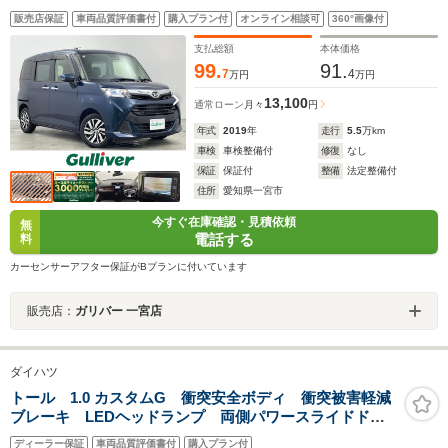
ープアシスト/純正フロアマット/クルーズコントロール/ス
販売店保証
車両品質評価書付
購入プラン付
オンライン相談可
360°画像付
マートキー/プッシュスタート/純正アルミホイール/CD
支払総額
本体価格
99.
91.
7
4
万円
万円
13,100
通常ローン
月々
円
年式
2019
年
走行
5.5
万km
車検
車検整備付
修復
なし
保証
保証付
整備
法定整備付
住所
愛知県一宮市
今すぐ在庫確認・見積依頼
無
電話する
料
カーセンサーアフター保証がBプランに付いています
販売店：
ガリバー 一宮店
ダイハツ
トール 1.0 カスタムG 衝突安全ボディ 衝突被害軽減
ブレーキ LEDヘッドランプ 両側パワースライドド
ア 7インチナビ バックカメラ アダプティブクルーズ
ディーラー保証
車両品質評価書付
購入プラン付