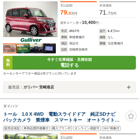
トロール
支払総額
本体価格
79.
71.
8
7
万円
万円
10,400
通常ローン
月々
円
年式
2017
年
走行
6.2
万km
車検
車検整備付
修復
なし
保証
保証付
整備
法定整備付
住所
宮崎県宮崎市
今すぐ在庫確認・見積依頼
無
電話する
料
カーセンサーアフター保証がBプランに付いています
販売店：
ガリバー 宮崎港店
ダイハツ
トール 1.0 X 4WD 電動スライドドア 純正SDナビ
バックカメラ 禁煙車 スマートキー オートライト
ダイヤル調整エアコン アイドリングストップ 衝突安
販売店保証
車両品質評価書付
購入プラン付
オンライン相談可
360°画像付
全ボディ ドアバイザー 盗難防止装置 横滑り防止装
置 14インチAW
支払総額
本体価格