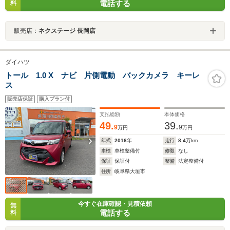
電話する
料
販売店：
ネクステージ 長岡店
ダイハツ
トール 1.0 X ナビ 片側電動 バックカメラ キーレ
ス
販売店保証
購入プラン付
支払総額
本体価格
49.
39.
9
9
万円
万円
年式
2016
年
走行
8.4
万km
車検
車検整備付
修復
なし
保証
保証付
整備
法定整備付
住所
岐阜県大垣市
今すぐ在庫確認・見積依頼
無
電話する
料