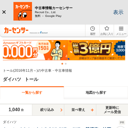
中古車情報カーセンサー
表示
Recruit Co., Ltd.
無料 － Google Play
履歴
お気に入り
メニュー
トール(2016年11月～)の中古車・中古車情報
ダイハツ トール
一覧から探す
地図から探す
更新時に
1,040
絞り込み
並べ替え
台
メール受信
ダイハツ
PR