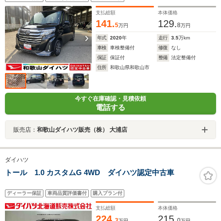
コントロール アダプティブドライビングビーム 14イン
チアルミホイール
支払総額
本体価格
141.
129.
5
8
万円
万円
年式
2020
年
走行
3.5
万km
車検
車検整備付
修復
なし
保証
保証付
整備
法定整備付
住所
和歌山県和歌山市
今すぐ在庫確認・見積依頼
電話する
販売店：
和歌山ダイハツ販売（株） 大浦店
ダイハツ
トール 1.0 カスタムG 4WD ダイハツ認定中古車
ディーラー保証
車両品質評価書付
購入プラン付
支払総額
本体価格
224.
215.
3
0
万円
万円