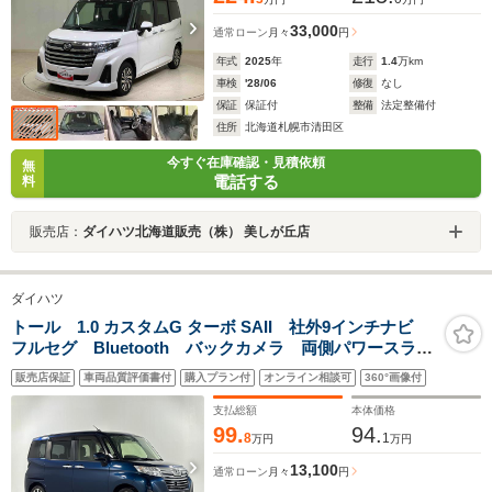
33,000
通常ローン
月々
円
年式
2025
年
走行
1.4
万km
車検
'28/06
修復
なし
保証
保証付
整備
法定整備付
住所
北海道札幌市清田区
今すぐ在庫確認・見積依頼
無
電話する
料
販売店：
ダイハツ北海道販売（株） 美しが丘店
ダイハツ
トール 1.0 カスタムG ターボ SAII 社外9インチナビ
フルセグ Bluetooth バックカメラ 両側パワースライ
ドドア スマートアシストII 衝突被害軽減システム 誤
販売店保証
車両品質評価書付
購入プラン付
オンライン相談可
360°画像付
発進抑制制御機能 車線逸脱警報機能 純正15インチア
ルミホイール スマートキー
支払総額
本体価格
99.
94.
8
1
万円
万円
13,100
通常ローン
月々
円