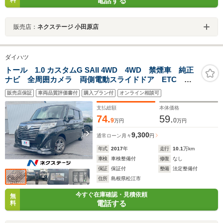
電話する
販売店：
ネクステージ 小田原店
ダイハツ
トール 1.0 カスタムG SAII 4WD 4WD 禁煙車 純正
ナビ 全周囲カメラ 両側電動スライドドア ETC 衝
突被害軽減システム クルーズコントロール LEDヘッ
販売店保証
車両品質評価書付
購入プラン付
オンライン相談可
ドライト フルセグ CD・DVD再生 Bluetooth
支払総額
本体価格
74.
59.
9
0
万円
万円
9,300
通常ローン
月々
円
年式
2017
年
走行
10.1
万km
車検
車検整備付
修復
なし
保証
保証付
整備
法定整備付
住所
島根県松江市
今すぐ在庫確認・見積依頼
無
電話する
料