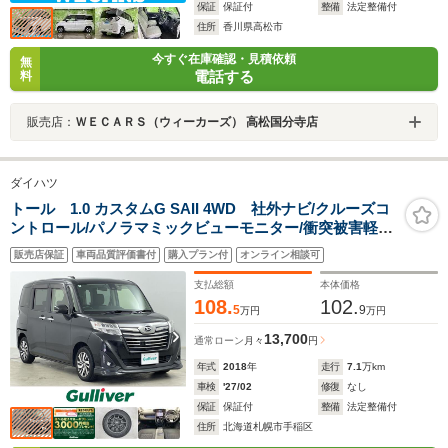
保証
保証付
整備
法定整備付
住所
香川県高松市
今すぐ在庫確認・見積依頼
無
電話する
料
販売店：
ＷＥＣＡＲＳ（ウィーカーズ） 高松国分寺店
ダイハツ
トール 1.0 カスタムG SAII 4WD 社外ナビ/クルーズコ
ントロール/パノラマミックビューモニター/衝突被害軽減/
寒冷地仕様/両側パワースライドドア/社外フリップダウ
販売店保証
車両品質評価書付
購入プラン付
オンライン相談可
ン/ETC/ドライブレコーダー/シートヒーター/LEDヘッド
ライト
支払総額
本体価格
108.
102.
5
9
万円
万円
13,700
通常ローン
月々
円
年式
2018
年
走行
7.1
万km
車検
'27/02
修復
なし
保証
保証付
整備
法定整備付
住所
北海道札幌市手稲区