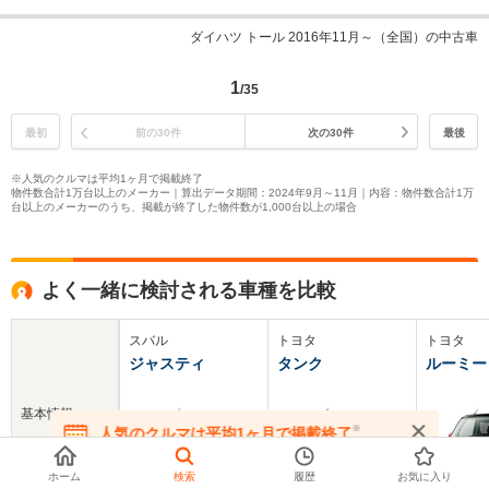
ダイハツ トール 2016年11月～（全国）の中古車
1
/35
最初
前の30件
次の30件
最後
※人気のクルマは平均1ヶ月で掲載終了
物件数合計1万台以上のメーカー｜算出データ期間：2024年9月～11月｜内容：物件数合計1万
台以上のメーカーのうち、掲載が終了した物件数が1,000台以上の場合
よく一緒に検討される車種を比較
スバル
トヨタ
トヨタ
ジャスティ
タンク
ルーミー
基本情報
※
人気のクルマは平均1ヶ月で掲載終了
在庫が無くなる前にお問い合わせください
ホーム
検索
履歴
お気に入り