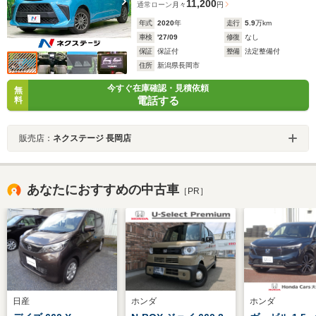
11,200
通常ローン
月々
円
年式
2020
年
走行
5.9
万km
車検
'27/09
修復
なし
保証
保証付
整備
法定整備付
住所
新潟県長岡市
今すぐ在庫確認・見積依頼
無
電話する
料
販売店：
ネクステージ 長岡店
あなたにおすすめの中古車
［PR］
日産
ホンダ
ホンダ