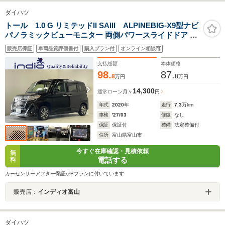
ダイハツ
トール 1.0 G リミテッドII SAIII ALPINEBIG-X9型ナビ
パノラミックビューモニター 両側パワースライドドア 前
席シートヒーター クルーズコントロール ETC 後席シート
販売店保証
車両品質評価書付
購入プラン付
オンライン相談可
バックテーブル LEDヘッドライト スマートアシスト
支払総額
本体価格
98.
87.
8
8
万円
万円
14,300
通常ローン
月々
円
年式
2020
年
走行
7.3
万km
車検
'27/03
修復
なし
保証
保証付
整備
法定整備付
住所
富山県富山市
今すぐ在庫確認・見積依頼
無
電話する
料
カーセンサーアフター保証がBプランに付いています
販売店：
インディオ富山
ダイハツ