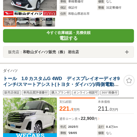
車検
車検整備付
修復
なし
保証
保証付
整備
法定整備付
住所
和歌山県岩出市
今すぐ在庫確認・見積依頼
電話する
販売店：
和歌山ダイハツ販売（株） 岩出店
ダイハツ
トール 1.0 カスタムG 4WD ディスプレイオーディオ9
インチ/スマートアシスト(トヨタ・ダイハツ)/両側電動ス
ライドドア/パノラマモニター/ドライブレコーダー 前後/
販売店保証
車両品質評価書付
購入プラン付
オンライン相談可
360°画像付
ヘッドランプ LED/USBジャック/ETC
支払総額
本体価格
221.
211.
9
0
万円
万円
22,900
通常ローン
月々
円
年式
2025
年
走行
0.4
万km
車検
'28/05
修復
なし