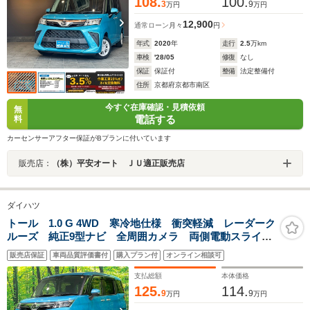
108.
100.
3
9
万円
万円
12,900
通常ローン
月々
円
年式
2020
年
走行
2.5
万km
車検
'28/05
修復
なし
保証
保証付
整備
法定整備付
住所
京都府京都市南区
今すぐ在庫確認・見積依頼
無
電話する
料
カーセンサーアフター保証がBプランに付いています
販売店：
（株）平安オート ＪＵ適正販売店
ダイハツ
トール 1.0 G 4WD 寒冷地仕様 衝突軽減 レーダーク
ルーズ 純正9型ナビ 全周囲カメラ 両側電動スライ
ド LEDヘッド シートヒーター ETC Bluetooth フ
販売店保証
車両品質評価書付
購入プラン付
オンライン相談可
ルセグ CD/DVD ドラレコ USB入力端子
支払総額
本体価格
125.
114.
9
9
万円
万円