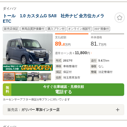
ダイハツ
トール 1.0 カスタムG SAII 社外ナビ 全方位カメラ
ETC
販売店保証
車両品質評価書付
購入プラン付
オンライン相談可
360°画像付
支払総額
本体価格
89.
81.
8
7
万円
万円
11,800
通常ローン
月々
円
年式
2017
年
走行
5.6
万km
車検
車検整備付
修復
なし
保証
保証付
整備
法定整備付
住所
埼玉県草加市
今すぐ在庫確認・見積依頼
無
電話する
料
カーセンサーアフター保証がBプランに付いています
販売店：
ガリバー 草加インター店