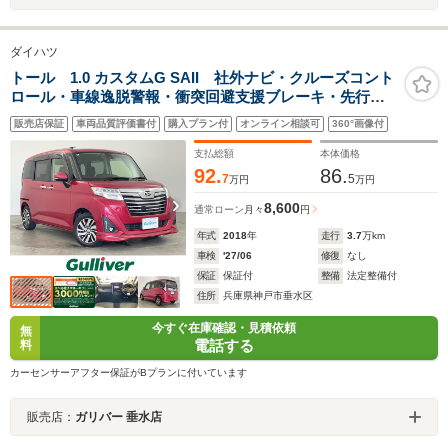
ダイハツ
トール 1.0 カスタムG SAII 社外ナビ・クルーズコント
ロール・車線逸脱警報・衝突回避支援ブレーキ・先行車
発進告知・LEDヘッドライト・フォグランプ・ビルトイ
販売店保証
車両品質評価書付
購入プラン付
オンライン相談可
360°画像付
ンETC・社外ドライブレコーダー・両側パワースライド
ドア・純正アルミホイール
支払総額
本体価格
92.
86.
7
5
万円
万円
8,600
通常ローン
月々
円
年式
2018
年
走行
3.7
万km
車検
'27/06
修復
なし
保証
保証付
整備
法定整備付
住所
兵庫県神戸市垂水区
今すぐ在庫確認・見積依頼
無
電話する
料
カーセンサーアフター保証がBプランに付いています
販売店：
ガリバー 垂水店