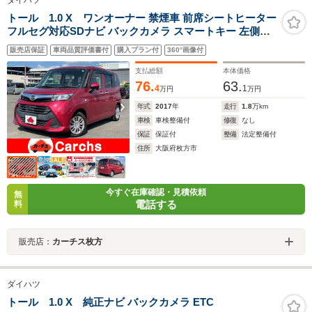
ダイハツ
トール 1.0 X ワンオーナー 禁煙車 前席シートヒーター
フルセグ対応SDナビ バックカメラ スマートキー 左側電
動ドア DVD再生 BTオーディオ アイドリングストップ
販売店保証
車両品質評価書付
購入プラン付
360°画像付
ETC
支払総額
本体価格
76.
63.
4
1
万円
万円
年式
2017
年
走行
1.8
万km
車検
車検整備付
修復
なし
保証
保証付
整備
法定整備付
住所
大阪府枚方市
今すぐ在庫確認・見積依頼
無
電話する
料
販売店：
カーチス枚方
ダイハツ
トール 1.0 X 純正ナビ バックカメラ ETC