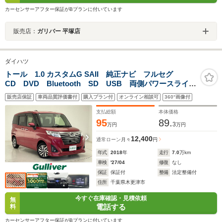
カーセンサーアフター保証がBプランに付いています
販売店：
ガリバー 平塚店
ダイハツ
トール 1.0 カスタムG SAII 純正ナビ フルセグ
CD DVD Bluetooth SD USB 両側パワースライド
ドア バックカメラ ドラレコ ETC 純正AW クルー
販売店保証
車両品質評価書付
購入プラン付
オンライン相談可
360°画像付
ズコントロール レーンキープアシスト 衝突被害軽減
システム
支払総額
本体価格
95
89.
3
万円
万円
12,400
通常ローン
月々
円
年式
2018
年
走行
7.0
万km
車検
'27/04
修復
なし
保証
保証付
整備
法定整備付
住所
千葉県木更津市
今すぐ在庫確認・見積依頼
無
電話する
料
カーセンサーアフター保証がBプランに付いています