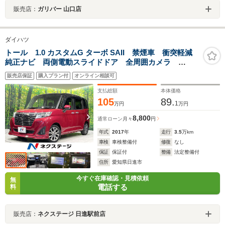
販売店：
ガリバー 山口店
ダイハツ
トール 1.0 カスタムG ターボ SAII 禁煙車 衝突軽減
純正ナビ 両側電動スライドドア 全周囲カメラ
Bluetooth ETC レーダークルーズコントロール LED
販売店保証
購入プラン付
オンライン相談可
ヘッド LEDフォグ スマートキー 電動格納ミラー
ドアバイザー
支払総額
本体価格
105
89.
1
万円
万円
8,800
通常ローン
月々
円
年式
2017
年
走行
3.5
万km
車検
車検整備付
修復
なし
保証
保証付
整備
法定整備付
住所
愛知県日進市
今すぐ在庫確認・見積依頼
無
電話する
料
販売店：
ネクステージ 日進駅前店