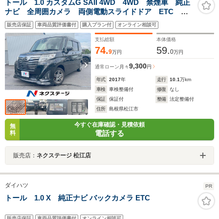
トール 1.0 カスタムG SAII 4WD 4WD 禁煙車 純正
ナビ 全周囲カメラ 両側電動スライドドア ETC 衝
突被害軽減システム クルーズコントロール LEDヘッ
販売店保証
車両品質評価書付
購入プラン付
オンライン相談可
ドライト フルセグ CD・DVD再生 Bluetooth
支払総額
本体価格
74.
59.
9
0
万円
万円
9,300
通常ローン
月々
円
年式
2017
年
走行
10.1
万km
車検
車検整備付
修復
なし
保証
保証付
整備
法定整備付
住所
島根県松江市
今すぐ在庫確認・見積依頼
無
電話する
料
販売店：
ネクステージ 松江店
ダイハツ
PR
トール 1.0 X 純正ナビ バックカメラ ETC
販売店保証
車両品質評価書付
オンライン相談可