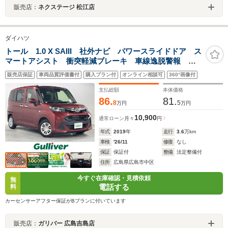
販売店：
ネクステージ 松江店
ダイハツ
トール 1.0 X SAIII 社外ナビ パワースライドドア ス
マートアシスト 衝突軽減ブレーキ 車線逸脱警報 オ
ートハイビーム 誤発進抑制機能 前後コーナーセンサ
販売店保証
車両品質評価書付
購入プラン付
オンライン相談可
360°画像付
ー フルセグTV Bluetooth スマートキー ETC ドラ
レコ
支払総額
本体価格
86.
81.
8
5
万円
万円
10,900
通常ローン
月々
円
年式
2019
年
走行
3.6
万km
車検
'26/11
修復
なし
保証
保証付
整備
法定整備付
住所
広島県広島市中区
今すぐ在庫確認・見積依頼
無
電話する
料
カーセンサーアフター保証がBプランに付いています
販売店：
ガリバー 広島吉島店