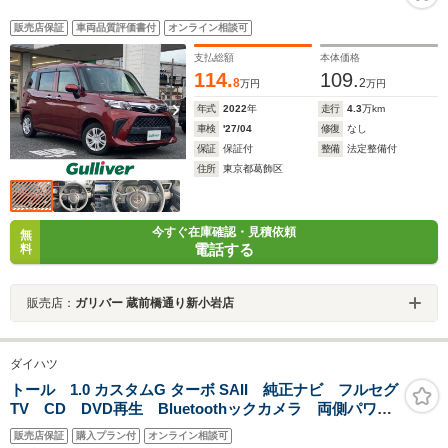
販売店保証
車両品質評価書付
オンライン相談可
支払総額
本体価格
114.
109.
8
2
万円
万円
年式
2022
年
走行
4.3
万km
車検
'27/04
修復
なし
保証
保証付
整備
法定整備付
住所
東京都葛飾区
今すぐ在庫確認・見積依頼
無
電話する
料
販売店：
ガリバー 蔵前橋通り新小岩店
ダイハツ
トール 1.0 カスタムG ターボ SAII 純正ナビ フルセグ
TV CD DVD再生 Bluetoothックカメラ 両側パワー
スライドドア ETC ドライブレコーダー 衝突軽減ブ
販売店保証
購入プラン付
オンライン相談可
レーキ 横滑り防止機能 LED フォグ クルーズコン