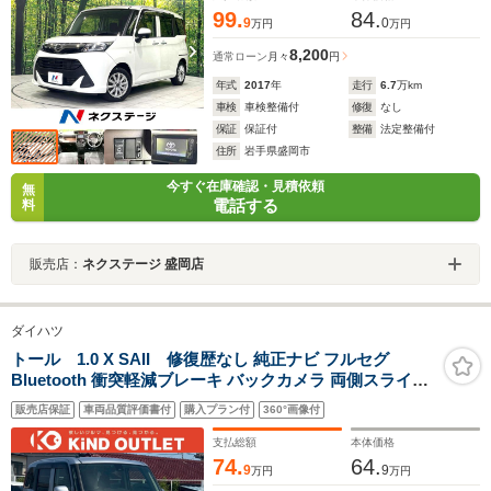
99.
84.
9
0
万円
万円
8,200
通常ローン
月々
円
年式
2017
年
走行
6.7
万km
車検
車検整備付
修復
なし
保証
保証付
整備
法定整備付
住所
岩手県盛岡市
今すぐ在庫確認・見積依頼
無
電話する
料
販売店：
ネクステージ 盛岡店
ダイハツ
トール 1.0 X SAII 修復歴なし 純正ナビ フルセグ
Bluetooth 衝突軽減ブレーキ バックカメラ 両側スライド
片側パワースライドドア スマートキー プッシュスタート
販売店保証
車両品質評価書付
購入プラン付
360°画像付
ETC アイドリングストップ 整備保証付
支払総額
本体価格
74.
64.
9
9
万円
万円