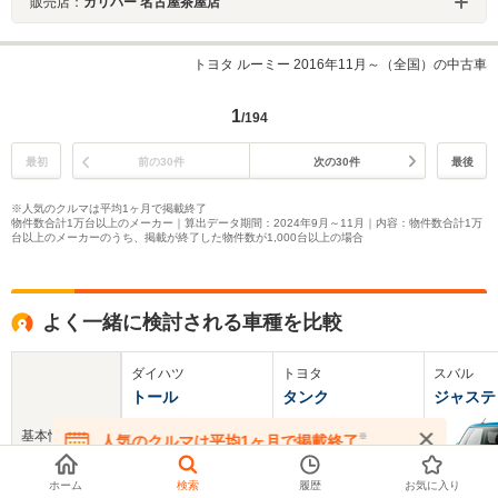
販売店：
ガリバー 名古屋茶屋店
トヨタ ルーミー 2016年11月～（全国）の中古車
1
/194
最初
前の30件
次の30件
最後
※人気のクルマは平均1ヶ月で掲載終了
物件数合計1万台以上のメーカー｜算出データ期間：2024年9月～11月｜内容：物件数合計1万
台以上のメーカーのうち、掲載が終了した物件数が1,000台以上の場合
よく一緒に検討される車種を比較
ダイハツ
トヨタ
スバル
トール
タンク
ジャステ
基本情報
※
人気のクルマは平均1ヶ月で掲載終了
在庫が無くなる前にお問い合わせください
ホーム
検索
履歴
お気に入り