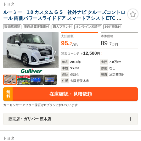
トヨタ
ルーミー 1.0 カスタム G S 社外ナビ クルーズコントロ
ール 両側パワースライドドア スマートアシスト ETC バ
ックカメラ ドライブレコーダー LEDヘッドライト 純正14
販売店保証
車両品質評価書付
購入プラン付
オンライン相談可
360°画像付
インチAW エンジンスタートボタン スマートキー アイド
リングストップ
支払総額
本体価格
95.
89.
7
7
万円
万円
12,500
通常ローン
月々
円
年式
2018
年
走行
7.0
万km
車検
'27/06
修復
なし
保証
保証付
整備
法定整備付
住所
大阪府茨木市
無
在庫確認・見積依頼
料
カーセンサーアフター保証がBプランに付いています
販売店：
ガリバー 茨木店
トヨタ