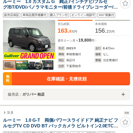
ルーミー 1.0 カスタム G 純正7インチナビ/フルセ
グ/BT/DVD/パノラマモニター/前後ドライブレコーダー/パ
ーキングアシスト/スマートアシストIII/アダプティブクル
販売店保証
車両品質評価書付
購入プラン付
オンライン相談可
360°画像付
ーズコントロール/両側パワースライドドア/ビルトイン
ETC/禁煙車
支払総額
本体価格
163.
156.
9
2
万円
万円
19,800
通常ローン
月々
円
年式
2021
年
走行
0.4
万km
車検
車検整備付
修復
なし
保証
保証付
整備
法定整備付
住所
千葉県柏市
無
在庫確認・見積依頼
料
販売店：
ガリバー 柏店
トヨタ
PR
ルーミー 1.0 G-T 両側パワースライドドア 純正ナビ フ
ルセグTV CD DVD BT バックカメラ ビルトイン2.0ETC
スマートキー2個 クルーズコントロール ドラレコ 衝突軽