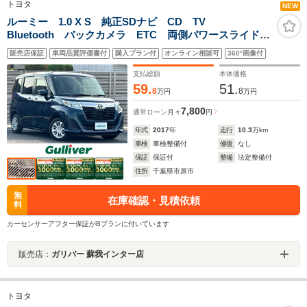
トヨタ
NEW
ルーミー 1.0 X S 純正SDナビ CD TV
Bluetooth バックカメラ ETC 両側パワースライドド
ア 衝突回避支援ブレーキ 誤発進抑制制御機能 車線
販売店保証
車両品質評価書付
購入プラン付
オンライン相談可
360°画像付
逸脱警報機能 先行車発進通知機能 クルーズコントロ
ール
支払総額
本体価格
59.
51.
8
8
万円
万円
7,800
通常ローン
月々
円
年式
2017
年
走行
10.3
万km
車検
車検整備付
修復
なし
保証
保証付
整備
法定整備付
住所
千葉県市原市
無
在庫確認・見積依頼
料
カーセンサーアフター保証がBプランに付いています
販売店：
ガリバー 蘇我インター店
トヨタ