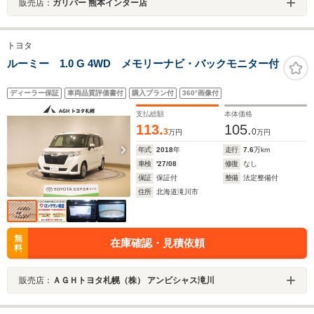
販売店：
ガリバー 熊本インター店
トヨタ
ルーミー 1.0 G 4WD メモリーナビ・バックモニター付
ディーラー保証
車両品質評価書付
購入プラン付
360°画像付
支払総額
本体価格
113.
105.
3
0
万円
万円
年式
2018
年
走行
7.6
万km
車検
'27/08
修復
なし
保証
保証付
整備
法定整備付
住所
北海道滝川市
無
在庫確認・見積依頼
料
販売店：
ＡＧＨトヨタ札幌（株） アンビシャス滝川