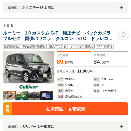
販売店：
ネクステージ 上尾店
トヨタ
ルーミー 1.0 カスタム G-T 純正ナビ バックカメラ
フルセグ 両側パワスラ クルコン ETC ドラレコ
シートヒーター コーナーセンサー 衝突軽減 車線逸
販売店保証
車両品質評価書付
購入プラン付
オンライン相談可
360°画像付
脱 セーフティセンス LEDオートライト フォグ 電
動格納ミラー 禁煙車
支払総額
本体価格
89.
84.
9
0
万円
万円
11,800
通常ローン
月々
円
年式
2018
年
走行
7.3
万km
車検
'27/07
修復
なし
保証
保証付
整備
法定整備付
住所
愛知県知立市
無
在庫確認・見積依頼
料
販売店：
ガリバー １号知立店