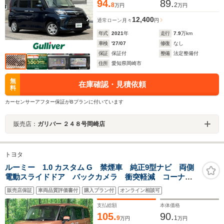
94.
89.
8
2
万円
万円
12,400
通常ローン
月々
円
年式
2021
年
走行
7.9
万km
車検
'27/07
修復
なし
保証
保証付
整備
法定整備付
住所
愛知県岡崎市
無
在庫確認・見積依頼
料
カーセンサーアフター保証がBプランに付いています
販売店：
ガリバー ２４８号岡崎店
トヨタ
ルーミー 1.0 カスタム G 禁煙車 純正9型ナビ 両側
電動スライドドア バックカメラ 衝突軽減 コーナー
センサー シートヒーター LEDヘッド ETC クルー
販売店保証
車両品質評価書付
購入プラン付
オンライン相談可
ズコントロール 純正14インチアルミ オートハイビー
ム
支払総額
本体価格
105.
90.
9
1
万円
万円