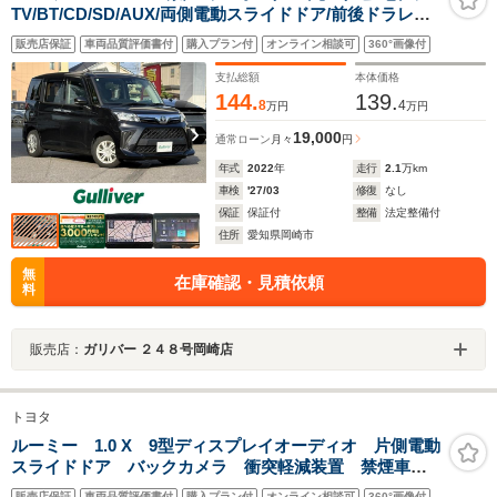
TV/BT/CD/SD/AUX/両側電動スライドドア/前後ドラレコ/
ビルトインETC/衝突軽減ブレーキ/レーンアシスト/コーナ
販売店保証
車両品質評価書付
購入プラン付
オンライン相談可
360°画像付
ーセンサー/LEDヘッドライト
支払総額
本体価格
144.
139.
8
4
万円
万円
19,000
通常ローン
月々
円
年式
2022
年
走行
2.1
万km
車検
'27/03
修復
なし
保証
保証付
整備
法定整備付
住所
愛知県岡崎市
無
在庫確認・見積依頼
料
販売店：
ガリバー ２４８号岡崎店
トヨタ
ルーミー 1.0 X 9型ディスプレイオーディオ 片側電動
スライドドア バックカメラ 衝突軽減装置 禁煙車
ドラレコ コーナーセンサー スマートキー ETC オ
販売店保証
車両品質評価書付
購入プラン付
オンライン相談可
360°画像付