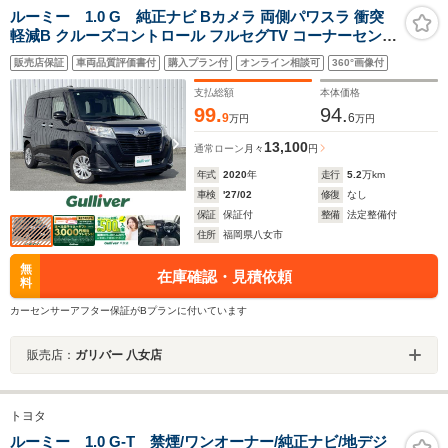
ルーミー 1.0 G 純正ナビ Bカメラ 両側パワスラ 衝突
軽減B クルーズコントロール フルセグTV コーナーセンサ
ー オートハイビーム ビルトインETC アイドリングストッ
販売店保証
車両品質評価書付
購入プラン付
オンライン相談可
360°画像付
プ スマートキー プッシュスタート
支払総額
本体価格
99.
94.
9
6
万円
万円
13,100
通常ローン
月々
円
年式
2020
年
走行
5.2
万km
車検
'27/02
修復
なし
保証
保証付
整備
法定整備付
住所
福岡県八女市
無
在庫確認・見積依頼
料
カーセンサーアフター保証がBプランに付いています
販売店：
ガリバー 八女店
トヨタ
ルーミー 1.0 G-T 禁煙/ワンオーナー/純正ナビ/地デジ