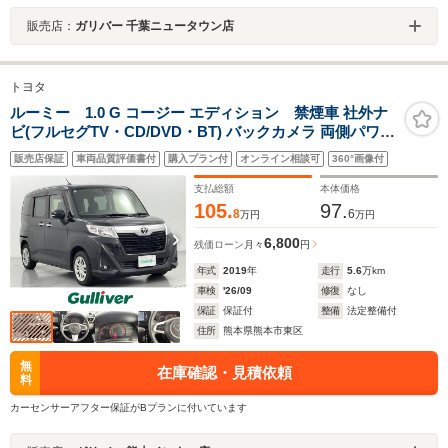
販売店：
ガリバー 千葉ニュータウン店
トヨタ
ルーミー 1.0 G コージー エディション 禁煙車 社外ナ
ビ(フルセグTV・CD/DVD・BT) バックカメラ 両側パワー
スライドドア シートヒーター ビルトインETC クルーズコ
販売店保証
車両品質評価書付
購入プラン付
オンライン相談可
360°画像付
ントロール クリアランスソナー 電動格納ミラー 純正
14インチAW
支払総額
本体価格
105.
97.
8
6
万円
万円
6,800
残価ローン
月々
円
年式
2019
年
走行
5.6
万km
車検
'26/09
修復
なし
保証
保証付
整備
法定整備付
住所
熊本県熊本市東区
無
在庫確認・見積依頼
料
カーセンサーアフター保証がBプランに付いています