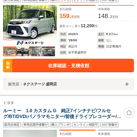
ートハイビーム 車線逸脱警報 オートライト
支払総額
本体価格
159.
148.
9
3
万円
万円
12,200
通常ローン
月々
円
年式
2025
年
走行
0.3
万km
車検
'28/08
修復
なし
保証
保証付
整備
法定整備付
住所
岩手県盛岡市
無
在庫確認・見積依頼
料
販売店：
ネクステージ 盛岡店
トヨタ
ルーミー 1.0 カスタム G 純正7インチナビ/フルセ
グ/BT/DVD/パノラマモニター/前後ドライブレコーダー/パ
ーキングアシスト/スマートアシストIII/アダプティブクル
販売店保証
車両品質評価書付
購入プラン付
オンライン相談可
360°画像付
ーズコントロール/両側パワースライドドア/ビルトイン
ETC/禁煙車
支払総額
本体価格