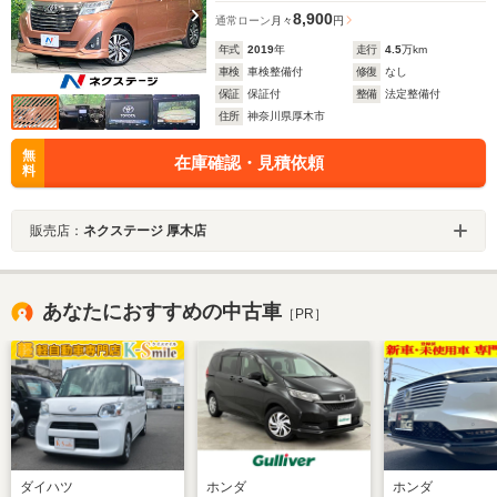
8,900
通常ローン
月々
円
年式
2019
年
走行
4.5
万km
車検
車検整備付
修復
なし
保証
保証付
整備
法定整備付
住所
神奈川県厚木市
無
在庫確認・見積依頼
料
販売店：
ネクステージ 厚木店
あなたにおすすめの中古車
［PR］
ダイハツ
ホンダ
ホンダ