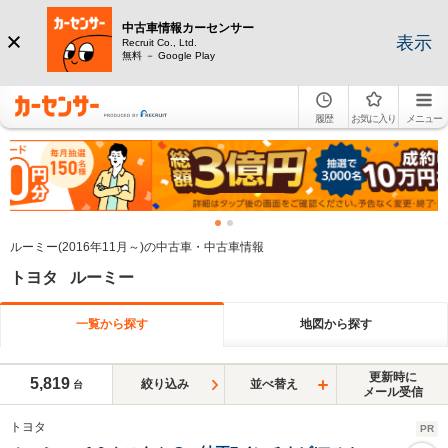
中古車情報カーセンサー
表示
Recruit Co., Ltd.
無料 － Google Play
履歴
お気に入り
メニュー
ルーミー(2016年11月～)の中古車・中古車情報
トヨタ ルーミー
一覧から探す
地図から探す
更新時に
5,819
絞り込み
並べ替え
台
メール受信
トヨタ
PR