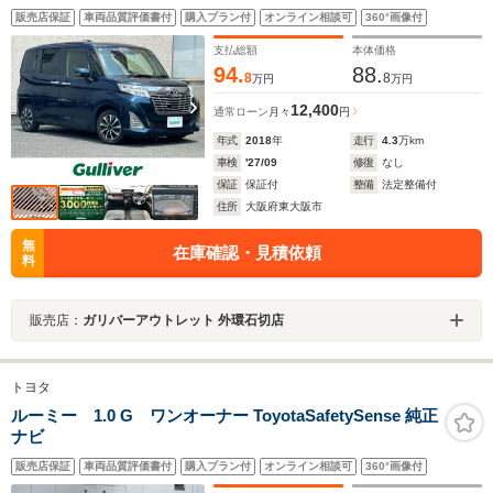
スマートキー2個 クルーズコントロール ドラレコ 衝突軽
販売店保証
車両品質評価書付
購入プラン付
オンライン相談可
360°画像付
減ブレーキ LEDオートライト レーンアシスト ステリモ
禁煙車
支払総額
本体価格
94.
88.
8
8
万円
万円
12,400
通常ローン
月々
円
年式
2018
年
走行
4.3
万km
車検
'27/09
修復
なし
保証
保証付
整備
法定整備付
住所
大阪府東大阪市
無
在庫確認・見積依頼
料
販売店：
ガリバーアウトレット 外環石切店
トヨタ
ルーミー 1.0 G ワンオーナー ToyotaSafetySense 純正
ナビ
販売店保証
車両品質評価書付
購入プラン付
オンライン相談可
360°画像付