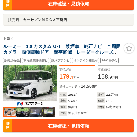
無
在庫確認・見積依頼
料
販売店：
カーセブンＭＥＧＡ三郷店
トヨタ
ルーミー 1.0 カスタム G-T 禁煙車 純正ナビ 全周囲
カメラ 両側電動ドア 衝突軽減 レーダークルーズ
LEDヘッド オートハイビーム レーンキープ コーナ
販売店保証
車両品質評価書付
購入プラン付
オンライン相談可
360°画像付
ーセンサー シートヒーター ETC オートエアコン
スマートキー
支払総額
本体価格
179.
168.
9
9
万円
万円
14,500
通常ローン
月々
円
年式
2022
年
走行
2.1
万km
車検
'27/07
修復
なし
保証
保証付
整備
法定整備付
住所
神奈川県厚木市
無
在庫確認・見積依頼
料