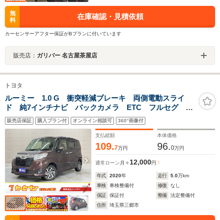
無
在庫確認・見積依頼
料
カーセンサーアフター保証がBプランに付いています
販売店：
ガリバー 名古屋茶屋店
トヨタ
ルーミー 1.0 G 衝突軽減ブレーキ 両側電動スライ
ド 純7インチナビ バックカメラ ETC フルセグ ク
ルーズコントロール 純正アルミ スマートキー CD・
販売店保証
購入プラン付
オンライン相談可
360°画像付
DVD再生可 Bluetooth接続可 LEDヘッドライト
支払総額
本体価格
109.
96.
7
0
万円
万円
12,000
通常ローン
月々
円
年式
2020
年
走行
5.0
万km
車検
車検整備付
修復
なし
保証
保証付
整備
法定整備付
住所
埼玉県三郷市