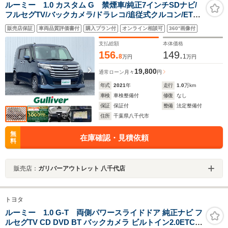
ルーミー 1.0 カスタム G 禁煙車/純正7インチSDナビ/
フルセグTV/バックカメラ/ドラレコ/追従式クルコン/ETC/
両側パワスラ/LEDヘッドライト/フォグランプ/オートライ
販売店保証
車両品質評価書付
購入プラン付
オンライン相談可
360°画像付
ト/電動格納ミラー/純正14インチAW/フロアマット/保証書
支払総額
本体価格
156.
149.
8
1
万円
万円
19,800
通常ローン
月々
円
年式
2021
年
走行
1.0
万km
車検
車検整備付
修復
なし
保証
保証付
整備
法定整備付
住所
千葉県八千代市
無
在庫確認・見積依頼
料
販売店：
ガリバーアウトレット 八千代店
トヨタ
ルーミー 1.0 G-T 両側パワースライドドア 純正ナビ フ
ルセグTV CD DVD BT バックカメラ ビルトイン2.0ETC