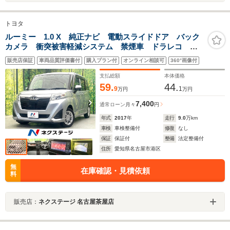
トヨタ
ルーミー 1.0 X 純正ナビ 電動スライドドア バック
カメラ 衝突被害軽減システム 禁煙車 ドラレコ ス
マートキー ETC オートライト Bluetooth CD
販売店保証
車両品質評価書付
購入プラン付
オンライン相談可
360°画像付
DVD再生 フルセグ
支払総額
本体価格
59.
44.
9
1
万円
万円
7,400
通常ローン
月々
円
年式
2017
年
走行
9.0
万km
車検
車検整備付
修復
なし
保証
保証付
整備
法定整備付
住所
愛知県名古屋市港区
無
在庫確認・見積依頼
料
販売店：
ネクステージ 名古屋茶屋店