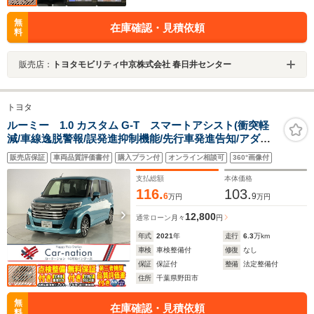
無
在庫確認・見積依頼
料
販売店：
トヨタモビリティ中京株式会社 春日井センター
トヨタ
ルーミー 1.0 カスタム G-T スマートアシスト(衝突軽
減/車線逸脱警報/誤発進抑制機能/先行車発進告知/アダプ
ティブクルコン・ドライビングビーム)/LEDヘッドライ
販売店保証
車両品質評価書付
購入プラン付
オンライン相談可
360°画像付
ト・Fフォグ/両側電動スライド/純正メモリーナビ/フルセ
グ/DVD/Bluetooth/ETC
支払総額
本体価格
116.
103.
6
9
万円
万円
12,800
通常ローン
月々
円
年式
2021
年
走行
6.3
万km
車検
車検整備付
修復
なし
保証
保証付
整備
法定整備付
住所
千葉県野田市
無
在庫確認・見積依頼
料