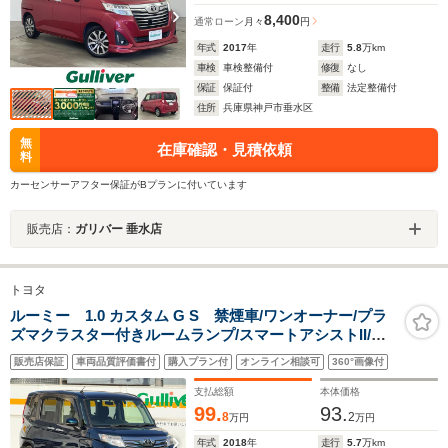
8,400
通常ローン
月々
円
年式
2017
年
走行
5.8
万km
車検
車検整備付
修復
なし
保証
保証付
整備
法定整備付
住所
兵庫県神戸市垂水区
無
在庫確認・見積依頼
料
カーセンサーアフター保証がBプランに付いています
販売店：
ガリバー 垂水店
トヨタ
ルーミー 1.0 カスタム G S 禁煙車/ワンオーナー/プラ
ズマクラスター付きルームランプ/スマートアシストII/純
正9型メモリナビ/フルセグ/TVキャンセラー/バックカメラ/
販売店保証
車両品質評価書付
購入プラン付
オンライン相談可
360°画像付
両側パワースライドドア/ドライブレコーダー/純正15AW
支払総額
本体価格
99.
93.
8
2
万円
万円
年式
2018
年
走行
5.7
万km