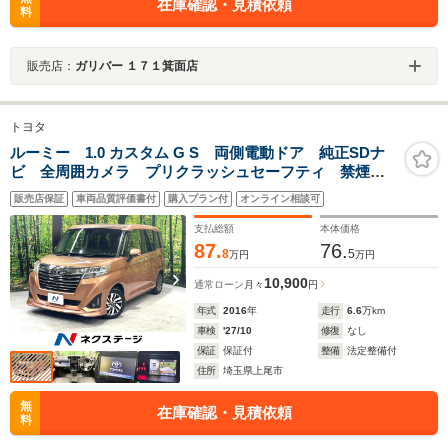
在庫確認・見積依頼
料
販売店：
ガリバー １７１箕面店
トヨタ
ルーミー 1.0 カスタム G S 両側電動ドア 純正SDナ
ビ 全周囲カメラ プリクラッシュセーフティ 禁煙
車 ドラレコ スマートキー LEDヘッド ETC2.0 ク
販売店保証
車両品質評価書付
購入プラン付
オンライン相談可
ルコン 純正14インチアルミ オートライト オートエ
アコン
支払総額
本体価格
87.
76.
8
5
万円
万円
10,900
通常ローン
月々
円
年式
2016
年
走行
6.6
万km
車検
'27/10
修復
なし
保証
保証付
整備
法定整備付
住所
埼玉県上尾市
無
在庫確認・見積依頼
料