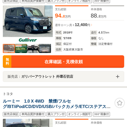
販売店保証
車両品質評価書付
購入プラン付
オンライン相談可
360°画像付
減ブレーキ LEDオートライト レーンアシスト ステリモ
禁煙車
支払総額
本体価格
94.
88.
8
8
万円
万円
12,400
通常ローン
月々
円
年式
2018
年
走行
4.3
万km
車検
'27/09
修復
なし
保証
保証付
整備
法定整備付
住所
大阪府東大阪市
無
在庫確認・見積依頼
料
販売店：
ガリバーアウトレット 外環石切店
トヨタ
ルーミー 1.0 X 4WD 禁煙/フルセ
グ/BT/iPod/CD/DVD/USB/バックカメラ/ETC/ステアスイ
ッチ/パワースライドドア/プリクラッシュ/前後ドラレコ/
販売店保証
車両品質評価書付
購入プラン付
オンライン相談可
360°画像付
電格ミラー/純正ドアバイザー/純正フロアマット/Pスター
ト
支払総額
本体価格