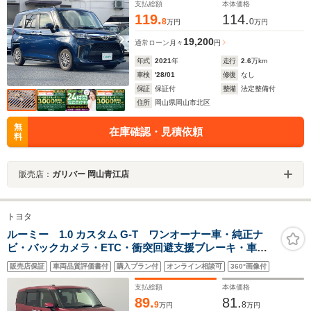
支払総額
本体価格
119.
114.
8
0
万円
万円
19,200
通常ローン
月々
円
年式
2021
年
走行
2.6
万km
車検
'28/01
修復
なし
保証
保証付
整備
法定整備付
住所
岡山県岡山市北区
無
在庫確認・見積依頼
料
販売店：
ガリバー 岡山青江店
トヨタ
ルーミー 1.0 カスタム G-T ワンオーナー車・純正ナ
ビ・バックカメラ・ETC・衝突回避支援ブレーキ・車線
逸脱警報・先行車発進告知・誤発進抑制制御・両側パワ
販売店保証
車両品質評価書付
購入プラン付
オンライン相談可
360°画像付
ースライドドア・LEDヘッドライト・オートライト・純
正15インチアルミホイール
支払総額
本体価格
89.
81.
9
8
万円
万円