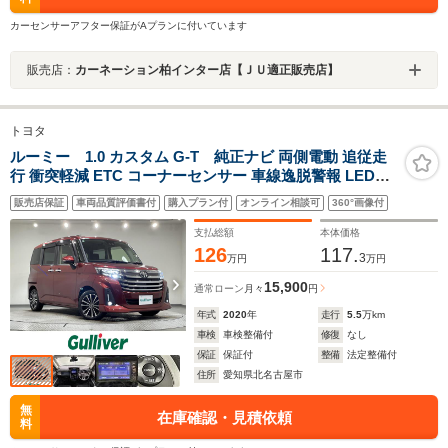
カーセンサーアフター保証がAプランに付いています
販売店：
カーネーション柏インター店【ＪＵ適正販売店】
トヨタ
ルーミー 1.0 カスタム G-T 純正ナビ 両側電動 追従走
行 衝突軽減 ETC コーナーセンサー 車線逸脱警報 LEDヘ
ッドライト アイドリングストップ 純正15インチAW スマ
販売店保証
車両品質評価書付
購入プラン付
オンライン相談可
360°画像付
ートキー 純正フロアマット スペアタイヤ有 電動パーキン
グブレーキ
支払総額
本体価格
126
117.
3
万円
万円
15,900
通常ローン
月々
円
年式
2020
年
走行
5.5
万km
車検
車検整備付
修復
なし
保証
保証付
整備
法定整備付
住所
愛知県北名古屋市
無
在庫確認・見積依頼
料