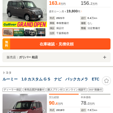
163.
156.
9
2
万円
万円
19,800
通常ローン
月々
円
年式
2021
年
走行
0.4
万km
車検
車検整備付
修復
なし
保証
保証付
整備
法定整備付
住所
千葉県柏市
無
在庫確認・見積依頼
料
販売店：
ガリバー 柏店
トヨタ
ルーミー 1.0 カスタム G S ナビ バックカメラ ETC
ディーラー保証
車両品質評価書付
購入プラン付
オンライン相談可
360°画像付
支払総額
本体価格
90.
78.
6
0
万円
万円
年式
2018
年
走行
7.0
万km