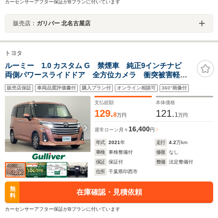
カーセンサーアフター保証がBプランに付いています
販売店：
ガリバー 北名古屋店
トヨタ
ルーミー 1.0 カスタム G 禁煙車 純正9インチナビ
両側パワースライドドア 全方位カメラ 衝突被害軽減
ブレーキ シートヒーター コーナーセンサー レーダ
販売店保証
車両品質評価書付
購入プラン付
オンライン相談可
360°画像付
ークルーズコントロール LEDヘッドライト 電動パー
キングブレーキ ETC
支払総額
本体価格
129.
121.
8
1
万円
万円
16,400
通常ローン
月々
円
年式
2021
年
走行
4.2
万km
車検
車検整備付
修復
なし
保証
保証付
整備
法定整備付
住所
千葉県印西市
無
在庫確認・見積依頼
料
カーセンサーアフター保証がBプランに付いています