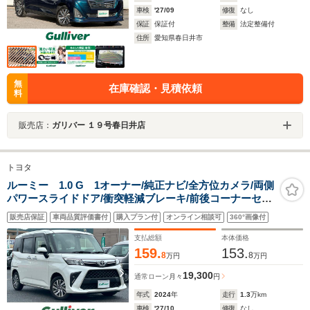
車検
'27/09
修復
なし
保証
保証付
整備
法定整備付
住所
愛知県春日井市
無
在庫確認・見積依頼
料
販売店：
ガリバー １９号春日井店
トヨタ
ルーミー 1.0 G 1オーナー/純正ナビ/全方位カメラ/両側
パワースライドドア/衝突軽減ブレーキ/前後コーナーセン
サー/前後ドライブレコーダー/ビルトインETC/LEDヘッド
販売店保証
車両品質評価書付
購入プラン付
オンライン相談可
360°画像付
ライト/前席シートヒーター/取扱説明書/保証書
支払総額
本体価格
159.
153.
8
8
万円
万円
19,300
通常ローン
月々
円
年式
2024
年
走行
1.3
万km
車検
'27/10
修復
なし