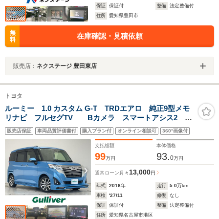
保証
保証付
整備
法定整備付
住所
愛知県豊田市
無
在庫確認・見積依頼
料
販売店：
ネクステージ 豊田東店
トヨタ
ルーミー 1.0 カスタム G-T TRDエアロ 純正9型メモ
リナビ フルセグTV Bカメラ スマートアシス2 両
側電動 LEDライト オートライト 純正15インチAW
販売店保証
車両品質評価書付
購入プラン付
オンライン相談可
360°画像付
クルーズコントロール ETC ドライブレコーダー ス
マートキー プッシュスタート
支払総額
本体価格
99
93.
0
万円
万円
13,000
通常ローン
月々
円
年式
2016
年
走行
5.0
万km
車検
'27/11
修復
なし
保証
保証付
整備
法定整備付
住所
愛知県名古屋市港区