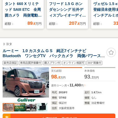
タント 660 X リミテ
フリード 1.5 G ホン
ヴェゼル 1.5 e
ッド SAIII ETC 全周
ダセンシング 社外デ
登録済未使用!
囲カメラ 両側電動ス
ィスプレイオーディ
インチアルミ
ライドドア ナビ ク
オ AUX・iPod・
ル!LEDヘッド
89
207
3
総額：
.9
万円
総額：
.8
万円
総額：
リアランスソナー 衝
Bluetooth 前方ドラ
コーナーセンサ
突被害軽減システム
イブレコーダー 両側
突軽減ブレーキ
オートマチックハイビ
パワースライドドア
ーズコントロー
トヨタ
ーム オートライト
ETC ウォークスル
ートエアコン!
LEDヘッドランプ ス
ー クルーズコントロ
ヒーター!電子
ルーミー 1.0 カスタム G S 純正7インチナビ
Bluetooth ワンセグTV バックカメラ 両側パワースラ
マートキー アイドリ
ール レーンアシス
ング!ブライン
イドドア 衝突被害軽減システム 横滑り防止機能 レ
ングストップ
ト アイドリングスト
ットモニター!
販売店保証
車両品質評価書付
購入プラン付
オンライン相談可
360°画像付
ーンキープアシスト ドラレコ シートヒーター スペ
ップ
納ミラー!
アキー 保 取
支払総額
本体価格
98.
93.
8
3
万円
万円
11,400
通常ローン
月々
円
年式
2018
年
走行
1.6
万km
車検
'27/02
修復
なし
保証
保証付
整備
法定整備付
住所
大阪府箕面市
無