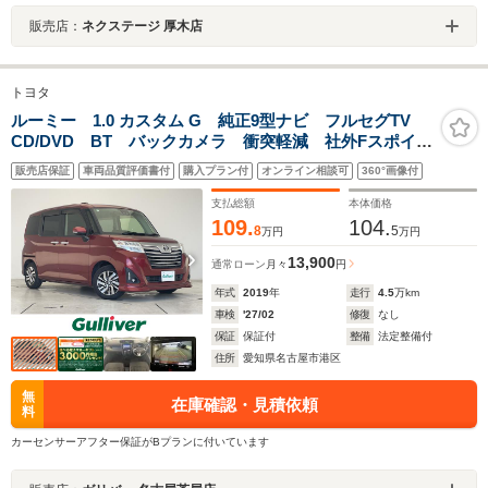
販売店：
ネクステージ 厚木店
トヨタ
ルーミー 1.0 カスタム G 純正9型ナビ フルセグTV
CD/DVD BT バックカメラ 衝突軽減 社外Fスポイラ
ー 両側パワスラ LEDヘッド オートライト 純正14
販売店保証
車両品質評価書付
購入プラン付
オンライン相談可
360°画像付
インチAW コーナーセンサー クルコン ETC2.0
支払総額
本体価格
109.
104.
8
5
万円
万円
13,900
通常ローン
月々
円
年式
2019
年
走行
4.5
万km
車検
'27/02
修復
なし
保証
保証付
整備
法定整備付
住所
愛知県名古屋市港区
無
在庫確認・見積依頼
料
カーセンサーアフター保証がBプランに付いています