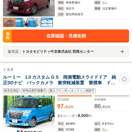
車検
車検整備付
修復
なし
保証
保証付
整備
法定整備付
住所
愛知県西尾市
無
在庫確認・見積依頼
料
販売店：
トヨタモビリティ中京株式会社 西尾センター
トヨタ
ルーミー 1.0 カスタム G S 両側電動スライドドア 純
正SDナビ バックカメラ 衝突軽減装置 禁煙車 ドラ
レコ LEDヘッド ETC クルコン オートライト オ
販売店保証
車両品質評価書付
購入プラン付
オンライン相談可
ートエアコン 純正14インチAW Bluetooth再生
支払総額
本体価格
97.
86.
8
8
万円
万円
8,000
通常ローン
月々
円
年式
2018
年
走行
5.9
万km
車検
'27/05
修復
なし