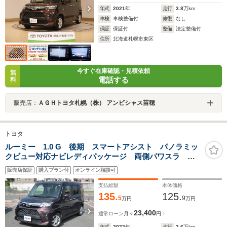
年式
2021
年
走行
3.8
万km
車検
車検整備付
修復
なし
保証
保証付
整備
法定整備付
住所
北海道札幌市東区
今すぐ在庫確認・見積依頼
無
電話する
料
販売店：
ＡＧＨトヨタ札幌（株） アンビシャス苗穂
トヨタ
ルーミー 1.0 G 後期 スマートアシスト パノラミッ
クビュー対応ナビレディパッケージ 両側パワスラ 純
正ナビ フルセグ ETC Rソナー LEDヘッドランプ
販売店保証
購入プラン付
オンライン相談可
ロールサンシェード 禁煙車 スマートキー
支払総額
本体価格
135.
125.
5
9
万円
万円
23,400
通常ローン
月々
円
年式
2022
年
走行
2.6
万km