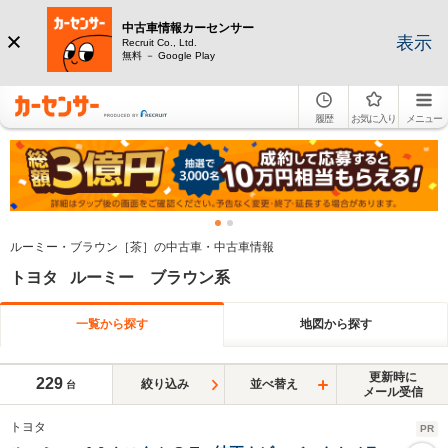
中古車情報カーセンサー
表示
Recruit Co., Ltd.
無料 － Google Play
履歴
お気に入り
メニュー
ルーミー・ブラウン［茶］の中古車・中古車情報
トヨタ ルーミー ブラウン系
一覧から探す
地図から探す
更新時に
229
絞り込み
並べ替え
台
メール受信
トヨタ
PR