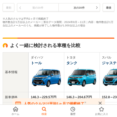
最初
前の30件
次の30件
最後
※人気のクルマは平均1ヶ月で掲載終了
物件数合計1万台以上のメーカー｜算出データ期間：2024年9月～11月｜内容：物件数合計1万
台以上のメーカーのうち、掲載が終了した物件数が1,000台以上の場合
よく一緒に検討される車種を比較
ダイハツ
トヨタ
スバル
トール
タンク
ジャステ
基本情報
新車価格
146.3～229.5万円
146.3～204.6万円
152.8～2
※
人気のクルマは平均1ヶ月で掲載終了
中古車
在庫が無くなる前にお問い合わせください
128.6万円
98万円
98.1万円
平均価格
ホーム
検索
履歴
お気に入り