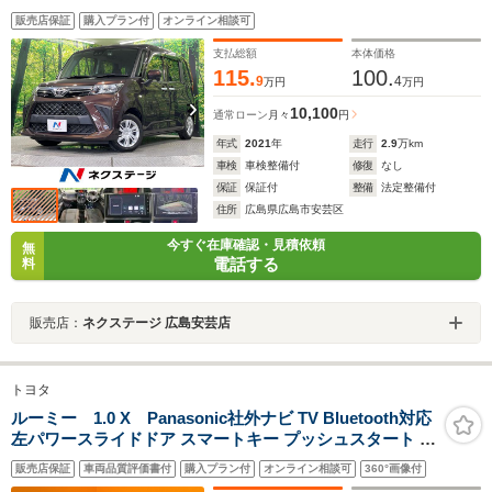
Bluetooth フルセグ
販売店保証
購入プラン付
オンライン相談可
支払総額
本体価格
115.
100.
9
4
万円
万円
10,100
通常ローン
月々
円
年式
2021
年
走行
2.9
万km
車検
車検整備付
修復
なし
保証
保証付
整備
法定整備付
住所
広島県広島市安芸区
今すぐ在庫確認・見積依頼
無
電話する
料
販売店：
ネクステージ 広島安芸店
トヨタ
ルーミー 1.0 X Panasonic社外ナビ TV Bluetooth対応
左パワースライドドア スマートキー プッシュスタート ア
イドリングストップ 前席シートヒーター ETC 電動格納ミ
販売店保証
車両品質評価書付
購入プラン付
オンライン相談可
360°画像付
ラー