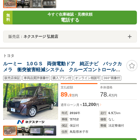
今すぐ在庫確認・見積依頼
無
電話する
料
販売店：
ネクステージ 弘前店
トヨタ
ルーミー 1.0 G S 両側電動ドア 純正ナビ バックカ
メラ 衝突被害軽減システム クルーズコントロール
禁煙車 コーナーセンサー スマートキー ETC オー
販売店保証
車両品質評価書付
購入プラン付
オンライン相談可
360°画像付
トハイビーム 車線逸脱警報 オートライト オートエ
アコン
支払総額
本体価格
89.
78.
9
4
万円
万円
11,200
通常ローン
月々
円
年式
2016
年
走行
6.5
万km
車検
'27/12
修復
なし
保証
保証付
整備
法定整備付
住所
鳥取県米子市