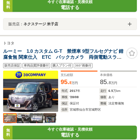
今すぐ在庫確認・見積依頼
無
電話する
料
販売店：
ネクステージ 米子店
トヨタ
ルーミー 1.0 カスタム G-T 禁煙車 9型フルセグナビ 錆
腐食無 関東仕入 ETC バックカメラ 両側電動スライ
ドドア オートクルーズコントロール 衝突被害軽減シ
販売店保証
車両品質評価書付
購入プラン付
360°画像付
ステム オートライト LEDヘッドランプ 後席モニタ
ー スマートキー
支払総額
本体価格
95.
85.
8
8
万円
万円
年式
2017
年
走行
6.5
万km
車検
'28/08
修復
あり
保証
保証付
整備
法定整備無
住所
宮城県仙台市宮城野区
今すぐ在庫確認・見積依頼
無
電話する
料