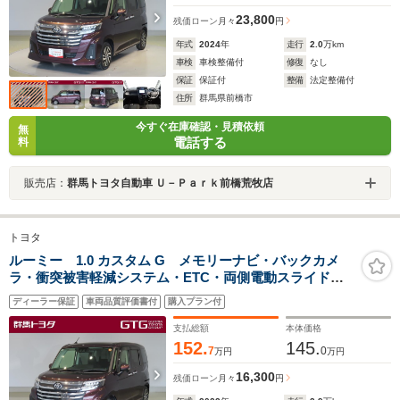
23,800
残価ローン
月々
円
年式
2024
年
走行
2.0
万km
車検
車検整備付
修復
なし
保証
保証付
整備
法定整備付
住所
群馬県前橋市
今すぐ在庫確認・見積依頼
無
電話する
料
販売店：
群馬トヨタ自動車 Ｕ－Ｐａｒｋ前橋荒牧店
トヨタ
ルーミー 1.0 カスタム G メモリーナビ・バックカメ
ラ・衝突被害軽減システム・ETC・両側電動スライド・
LEDヘッドランプ・ワンオーナー・記録簿 ・雹害修理
ディーラー保証
車両品質評価書付
購入プラン付
車・アルミホイール・スマートキー・レーンキープアシ
スト・アクセル踏み間違い
支払総額
本体価格
152.
145.
7
0
万円
万円
16,300
残価ローン
月々
円