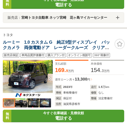
無
電話する
料
販売店：
宮崎トヨタ自動車 ネッツ宮崎 花ヶ島マイカーセンター
トヨタ
ルーミー 1.0 カスタム G 純正9型ディスプレイ バッ
クカメラ 両側電動ドア レーダークルーズ クリアラ
ンスソナー LEDヘッド ドラレコ ETC 純正14アル
販売店保証
車両品質評価書付
購入プラン付
オンライン相談可
360°画像付
ミ ブレーキホールド スマートキー 電子パーキン
グ 禁煙車
支払総額
本体価格
169.
154.
9
3
万円
万円
13,300
通常ローン
月々
円
年式
2023
年
走行
1.5
万km
車検
車検整備付
修復
なし
保証
保証付
整備
法定整備付
住所
滋賀県彦根市
今すぐ在庫確認・見積依頼
無
電話する
料