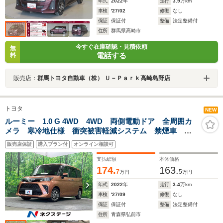
年式
2022
年
走行
3.9
万km
車検
'27/02
修復
なし
保証
保証付
整備
法定整備付
住所
群馬県高崎市
今すぐ在庫確認・見積依頼
無
電話する
料
販売店：
群馬トヨタ自動車（株） Ｕ－Ｐａｒｋ高崎島野店
トヨタ
NEW
ルーミー 1.0 G 4WD 4WD 両側電動ドア 全周囲カ
メラ 寒冷地仕様 衝突被害軽減システム 禁煙車 ド
ラレコ コーナーセンサー スマートキー LEDヘッ
販売店保証
購入プラン付
オンライン相談可
ド 14インチアルミ 車線逸脱警報 オートライト オ
ートエアコン
支払総額
本体価格
174.
163.
7
5
万円
万円
年式
2022
年
走行
3.4
万km
車検
'27/09
修復
なし
保証
保証付
整備
法定整備付
住所
青森県弘前市