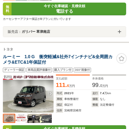
今すぐ在庫確認・見積依頼
無
電話する
料
カーセンサーアフター保証がBプランに付いています
販売店：
ガリバー 草津南店
トヨタ
ルーミー 1.0 G 衝突軽減&社外7インチナビ&全周囲カ
メラ&ETC&1年保証付
ディーラー保証
車両品質評価書付
購入プラン付
360°画像付
支払総額
本体価格
111.
99.
6
0
万円
万円
年式
2021
年
走行
7.4
万km
車検
車検整備付
修復
なし
保証
保証付
整備
法定整備付
住所
宮崎県宮崎市
今すぐ在庫確認・見積依頼