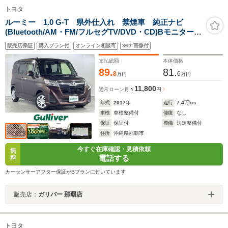
トヨタ
ルーミー 1.0 G-T 県外仕入れ 禁煙車 純正ナビ
(Bluetooth/AM・FM/フルセグTV/DVD・CD)Bモニター
ETC 両側電動パワースライドドア クルーズコントロ
販売店保証
購入プラン付
オンライン相談可
360°画像付
ール プッシュスタート LEDライト
支払総額
本体価格
89.
81.
8
6
万円
万円
11,800
通常ローン
月々
円
年式
2017
年
走行
7.4
万km
車検
車検整備付
修復
なし
保証
保証付
整備
法定整備付
住所
沖縄県那覇市
今すぐ在庫確認・見積依頼
無
電話する
料
カーセンサーアフター保証がBプランに付いています
販売店：
ガリバー 那覇店
トヨタ