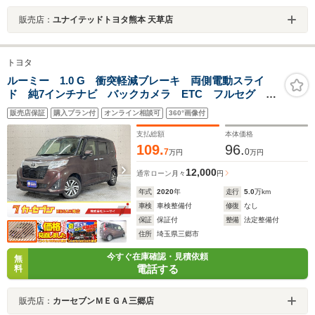
販売店：
ユナイテッドトヨタ熊本 天草店
トヨタ
ルーミー 1.0 G 衝突軽減ブレーキ 両側電動スライ
ド 純7インチナビ バックカメラ ETC フルセグ ク
ルーズコントロール 純正アルミ スマートキー CD・
販売店保証
購入プラン付
オンライン相談可
360°画像付
DVD再生可 Bluetooth接続可 LEDヘッドライト
支払総額
本体価格
109.
96.
7
0
万円
万円
12,000
通常ローン
月々
円
年式
2020
年
走行
5.0
万km
車検
車検整備付
修復
なし
保証
保証付
整備
法定整備付
住所
埼玉県三郷市
今すぐ在庫確認・見積依頼
無
電話する
料
販売店：
カーセブンＭＥＧＡ三郷店