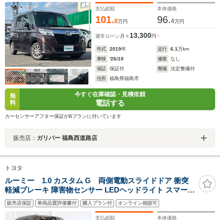
支払総額
本体価格
101.
96.
8
4
万円
万円
13,300
通常ローン
月々
円
年式
2019
年
走行
6.1
万km
車検
'26/10
修復
なし
保証
保証付
整備
法定整備付
住所
福島県福島市
今すぐ在庫確認・見積依頼
無
電話する
料
カーセンサーアフター保証がBプランに付いています
販売店：
ガリバー 福島西道路店
トヨタ
ルーミー 1.0 カスタム G 両側電動スライドドア 衝突
軽減ブレーキ 障害物センサー LEDヘッドライト スマート
キー 純正アルミホイール 純正メモリーナビ バックカメラ
販売店保証
車両品質評価書付
購入プラン付
オンライン相談可
フルセグTV DVD再生 Bluetooth ETC ドライブレコーダ
ー
支払総額
本体価格