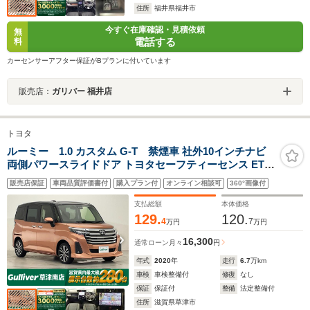
住所
福井県福井市
今すぐ在庫確認・見積依頼
無
電話する
料
カーセンサーアフター保証がBプランに付いています
販売店：
ガリバー 福井店
トヨタ
ルーミー 1.0 カスタム G-T 禁煙車 社外10インチナビ
両側パワースライドドア トヨタセーフティーセンス ETC
シートヒーター オートブレーキホールド バックカメラ プ
販売店保証
車両品質評価書付
購入プラン付
オンライン相談可
360°画像付
ッシュスタート ステアリングリモコン スマートキー
支払総額
本体価格
129.
120.
4
7
万円
万円
16,300
通常ローン
月々
円
年式
2020
年
走行
6.7
万km
車検
車検整備付
修復
なし
保証
保証付
整備
法定整備付
住所
滋賀県草津市