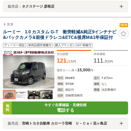
販売店：
ネクステージ 彦根店
トヨタ
NEW
ルーミー 1.0 カスタム G-T 衝突軽減&純正9インチナビ
&バックカメラ&前後ドラレコ&ETC&後席M&1年保証付
ディーラー保証
車両品質評価書付
購入プラン付
360°画像付
支払総額
本体価格
121.
111.
1
0
万円
万円
15,000
通常ローン
月々
円
年式
2019
年
走行
7.2
万km
車検
'27/10
修復
なし
保証
保証付
整備
法定整備付
住所
宮崎県宮崎市
今すぐ在庫確認・見積依頼
無
電話する
料
販売店：
宮崎トヨタ自動車 カローラ宮崎 Ｕ－Ｃａｒ花ヶ島店