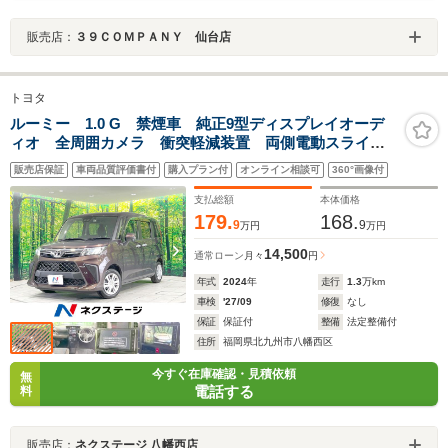
販売店：
３９ＣＯＭＰＡＮＹ 仙台店
トヨタ
ルーミー 1.0 G 禁煙車 純正9型ディスプレイオーデ
ィオ 全周囲カメラ 衝突軽減装置 両側電動スライ
ド LEDヘッド クリアランスソナー オートエアコ
販売店保証
車両品質評価書付
購入プラン付
オンライン相談可
360°画像付
ン オートライト ステアリングスイッチ Bluetooth
支払総額
本体価格
179.
168.
9
9
万円
万円
14,500
通常ローン
月々
円
年式
2024
年
走行
1.3
万km
車検
'27/09
修復
なし
保証
保証付
整備
法定整備付
住所
福岡県北九州市八幡西区
今すぐ在庫確認・見積依頼
無
電話する
料
販売店：
ネクステージ 八幡西店