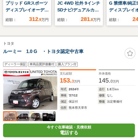
ブリッド GRスポーツ
JC 4WD 社外 9インチ
G 禁煙車/純正
ディスプレイオーディ
SDナビ/デュアルカメ
ディスプレイ
オ+ナビ8インチ/トヨ
ラブレーキサポート
オ/全周囲カメ
312
281
2
総額：
.9
万円
総額：
.8
万円
総額：
タセーフティセンス/
(スズキ)/シートヒータ
セグTV/ビル
パノラミックビューモ
ー/車線逸脱防止支援
ETC2.0/レ
ニター/車線逸脱防止
システム/ヘッドラン
ーズコントロー
トヨタ
支援システム/シート
プ LED/Bluetooth接
席シートヒータ
ハーフレザー/ドライ
続/ETC/EBD付ABS
側パワースラ
ルーミー 1.0 G ・トヨタ認定中古車
ブレコーダー 社外
ア/純正14イン
ディーラー保証
車両品質評価書付
購入プラン付
支払総額
本体価格
153.
145.
3
0
万円
万円
年式
2024
年
走行
1.0
万km
車検
'27/12
修復
なし
保証
保証付
整備
法定整備付
住所
熊本県天草市
今すぐ在庫確認・見積依頼
電話する