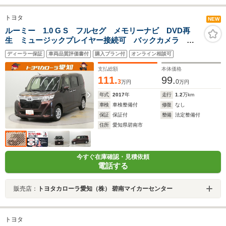
トヨタ
NEW
ルーミー 1.0 G S フルセグ メモリーナビ DVD再
生 ミュージックプレイヤー接続可 バックカメラ 衝
突被害軽減システム 両側電動スライド LEDヘッドラ
ディーラー保証
車両品質評価書付
購入プラン付
オンライン相談可
ンプ ウオークスルー ワンオーナー アイドリングス
トップ
支払総額
本体価格
111.
99.
3
0
万円
万円
年式
2017
年
走行
1.2
万km
車検
車検整備付
修復
なし
保証
保証付
整備
法定整備付
住所
愛知県碧南市
今すぐ在庫確認・見積依頼
電話する
販売店：
トヨタカローラ愛知（株） 碧南マイカーセンター
トヨタ