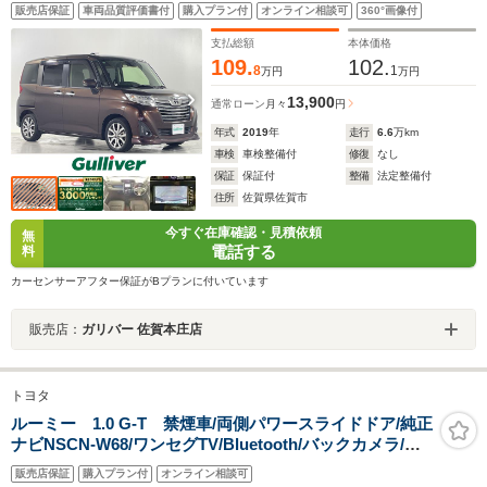
コーダー 両側パワースライドドア クルーズコントロ
販売店保証
車両品質評価書付
購入プラン付
オンライン相談可
360°画像付
ール 衝突被害軽減システム コーナーセンサー 純正
フロアマット 禁煙車
支払総額
本体価格
109.
102.
8
1
万円
万円
13,900
通常ローン
月々
円
年式
2019
年
走行
6.6
万km
車検
車検整備付
修復
なし
保証
保証付
整備
法定整備付
住所
佐賀県佐賀市
今すぐ在庫確認・見積依頼
無
電話する
料
カーセンサーアフター保証がBプランに付いています
販売店：
ガリバー 佐賀本庄店
トヨタ
ルーミー 1.0 G-T 禁煙車/両側パワースライドドア/純正
ナビNSCN-W68/ワンセグTV/Bluetooth/バックカメラ/ビ
ルトインETC/オートライト/オートハイビーム/プリクラッ
販売店保証
購入プラン付
オンライン相談可
シュセーフティ/コーナーセンサー