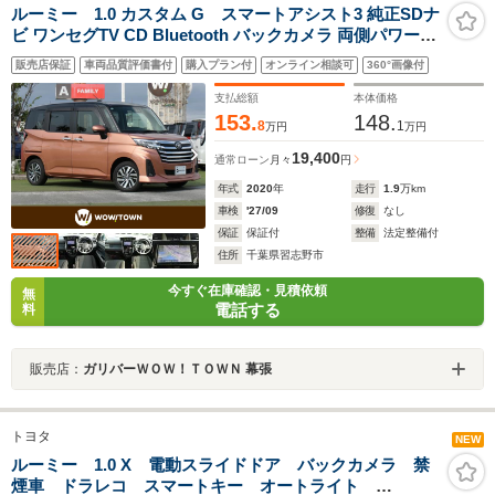
ルーミー 1.0 カスタム G スマートアシスト3 純正SDナ
ビ ワンセグTV CD Bluetooth バックカメラ 両側パワース
ライドドア ドライブレコーダー 革巻きステアリング ステ
販売店保証
車両品質評価書付
購入プラン付
オンライン相談可
360°画像付
アリングスイッチ ETC LEDヘッドライト フォグライト
ウインカーミラー
支払総額
本体価格
153.
148.
8
1
万円
万円
19,400
通常ローン
月々
円
年式
2020
年
走行
1.9
万km
車検
'27/09
修復
なし
保証
保証付
整備
法定整備付
住所
千葉県習志野市
今すぐ在庫確認・見積依頼
無
電話する
料
販売店：
ガリバーＷＯＷ！ＴＯＷＮ 幕張
トヨタ
NEW
ルーミー 1.0 X 電動スライドドア バックカメラ 禁
煙車 ドラレコ スマートキー オートライト