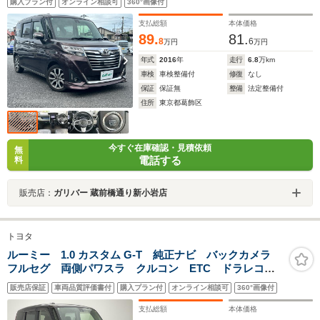
購入プラン付
オンライン相談可
360°画像付
支払総額
本体価格
89.
81.
8
6
万円
万円
年式
2016
年
走行
6.8
万km
車検
車検整備付
修復
なし
保証
保証無
整備
法定整備付
住所
東京都葛飾区
今すぐ在庫確認・見積依頼
無
電話する
料
販売店：
ガリバー 蔵前橋通り新小岩店
トヨタ
ルーミー 1.0 カスタム G-T 純正ナビ バックカメラ
フルセグ 両側パワスラ クルコン ETC ドラレコ
シートヒーター コーナーセンサー 衝突軽減 車線逸
販売店保証
車両品質評価書付
購入プラン付
オンライン相談可
360°画像付
脱 セーフティセンス LEDオートライト フォグ 電
動格納ミラー 禁煙車
支払総額
本体価格