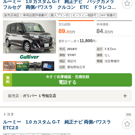
ルーミー 1.0 カスタム G-T 純正ナビ バックカメラ
フルセグ 両側パワスラ クルコン ETC ドラレコ
シートヒーター コーナーセンサー 衝突軽減 車線逸
販売店保証
車両品質評価書付
購入プラン付
オンライン相談可
360°画像付
脱 セーフティセンス LEDオートライト フォグ 電
動格納ミラー 禁煙車
支払総額
本体価格
89.
84.
9
0
万円
万円
11,800
通常ローン
月々
円
年式
2018
年
走行
7.3
万km
車検
'27/07
修復
なし
保証
保証付
整備
法定整備付
住所
愛知県知立市
今すぐ在庫確認・見積依頼
無
電話する
料
販売店：
ガリバー １号知立店
トヨタ
PR
ルーミー 1.0 カスタム G-T 純正ナビ 両側パワスラ
ETC2.0