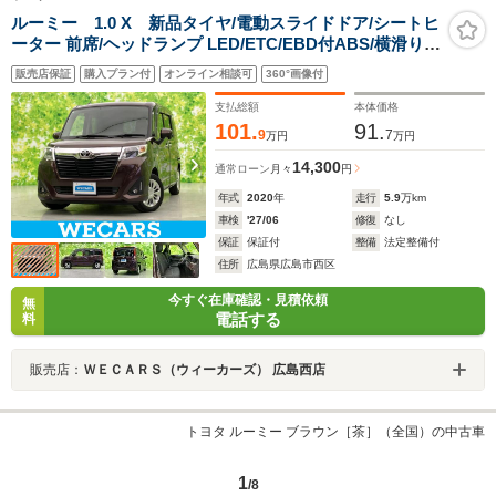
ルーミー 1.0 X 新品タイヤ/電動スライドドア/シートヒ
ーター 前席/ヘッドランプ LED/ETC/EBD付ABS/横滑り防
止装置/アイドリングストップ/エアバッグ 運転席/エアバ
販売店保証
購入プラン付
オンライン相談可
360°画像付
ッグ 助手席/衝突安全ボディ
支払総額
本体価格
101.
91.
9
7
万円
万円
14,300
通常ローン
月々
円
年式
2020
年
走行
5.9
万km
車検
'27/06
修復
なし
保証
保証付
整備
法定整備付
住所
広島県広島市西区
今すぐ在庫確認・見積依頼
無
電話する
料
販売店：
ＷＥＣＡＲＳ（ウィーカーズ） 広島西店
トヨタ ルーミー ブラウン［茶］（全国）の中古車
1
/8