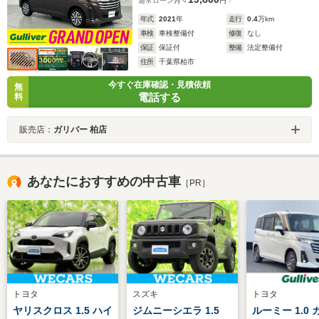
通常ローン
月々
円
年式
2021
年
走行
0.4
万km
車検
車検整備付
修復
なし
保証
保証付
整備
法定整備付
住所
千葉県柏市
今すぐ在庫確認・見積依頼
無
電話する
料
販売店：
ガリバー 柏店
あなたにおすすめの中古車
［PR］
トヨタ
スズキ
トヨタ
ヤリスクロス 1.5 ハイ
ジムニーシエラ 1.5
ルーミー 1.0