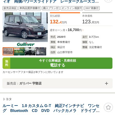
ィオ 両側パワースライドドア レーダークルーズコン
トロール シートヒーター バックカメラ 純正アルミ
販売店保証
車両品質評価書付
購入プラン付
オンライン相談可
360°画像付
ホイール ETC LEDヘッドライト レーンキープアシ
スト 衝突軽減
支払総額
本体価格
132.
123.
4
8
万円
万円
16,700
通常ローン
月々
円
年式
2020
年
走行
3.7
万km
車検
車検整備付
修復
なし
保証
保証付
整備
法定整備付
住所
山口県宇部市
今すぐ在庫確認・見積依頼
無
電話する
料
カーセンサーアフター保証がBプランに付いています
販売店：
ガリバー 宇部店
トヨタ
ルーミー 1.0 カスタム G-T 純正7インチナビ ワンセ
グ Bluetooth CD DVD バックカメラ ドライブレ