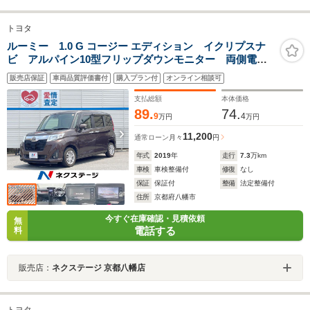
トヨタ
ルーミー 1.0 G コージー エディション イクリプスナ
ビ アルパイン10型フリップダウンモニター 両側電動
スライドドア スマートアシスト クルーズコントロー
販売店保証
車両品質評価書付
購入プラン付
オンライン相談可
ル バックカメラ ETC Bluetooth LEDフォグライト
支払総額
本体価格
89.
74.
9
4
万円
万円
11,200
通常ローン
月々
円
年式
2019
年
走行
7.3
万km
車検
車検整備付
修復
なし
保証
保証付
整備
法定整備付
住所
京都府八幡市
今すぐ在庫確認・見積依頼
無
電話する
料
販売店：
ネクステージ 京都八幡店