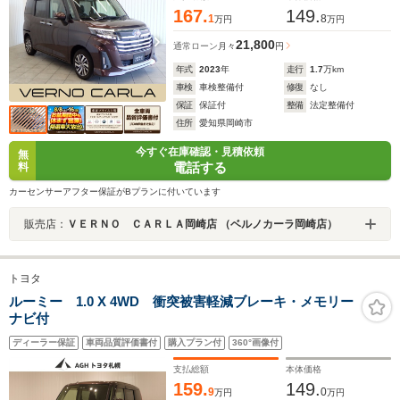
167.
149.
1
8
万円
万円
21,800
通常ローン
月々
円
年式
2023
年
走行
1.7
万km
車検
車検整備付
修復
なし
保証
保証付
整備
法定整備付
住所
愛知県岡崎市
今すぐ在庫確認・見積依頼
無
電話する
料
カーセンサーアフター保証がBプランに付いています
販売店：
ＶＥＲＮＯ ＣＡＲＬＡ岡崎店 （ベルノカーラ岡崎店）
トヨタ
ルーミー 1.0 X 4WD 衝突被害軽減ブレーキ・メモリー
ナビ付
ディーラー保証
車両品質評価書付
購入プラン付
360°画像付
支払総額
本体価格
159.
149.
9
0
万円
万円