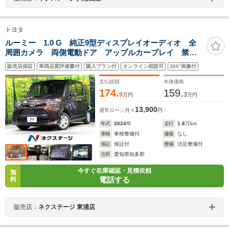
トヨタ
ルーミー 1.0 G 純正9型ディスプレイオーディオ 全
周囲カメラ 両側電動ドア アップルカープレイ 禁煙
車 衝突軽減 シートヒーター シートバックテーブ
販売店保証
車両品質評価書付
購入プラン付
オンライン相談可
360°画像付
ル LEDヘッド ドラレコ ビルトインETC リアサン
シェード
支払総額
本体価格
174.
159.
9
3
万円
万円
13,900
通常ローン
月々
円
年式
2024
年
走行
1.8
万km
車検
車検整備付
修復
なし
保証
保証付
整備
法定整備付
住所
愛知県知多郡
今すぐ在庫確認・見積依頼
無
電話する
料
販売店：
ネクステージ 東浦店