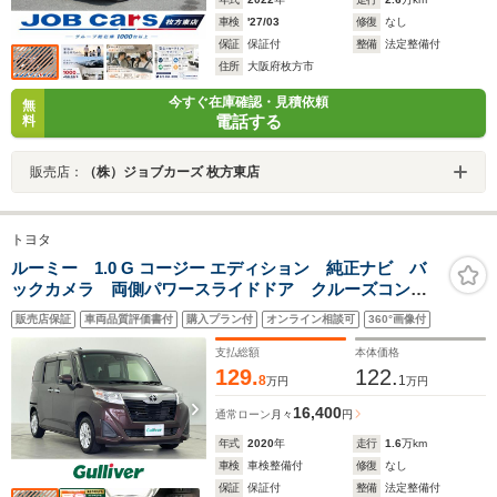
車検
'27/03
修復
なし
保証
保証付
整備
法定整備付
住所
大阪府枚方市
今すぐ在庫確認・見積依頼
無
電話する
料
販売店：
（株）ジョブカーズ 枚方東店
トヨタ
ルーミー 1.0 G コージー エディション 純正ナビ バ
ックカメラ 両側パワースライドドア クルーズコント
ロール 衝突軽減ブレーキ シートヒーター プッシュ
販売店保証
車両品質評価書付
購入プラン付
オンライン相談可
360°画像付
スタート スマートキー オートライト クリアランス
ソナー ドライブレコーダー
支払総額
本体価格
129.
122.
8
1
万円
万円
16,400
通常ローン
月々
円
年式
2020
年
走行
1.6
万km
車検
車検整備付
修復
なし
保証
保証付
整備
法定整備付