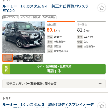
トヨタ
ルーミー 1.0 カスタム G-T 純正ナビ 両側パワスラ
ETC2.0
購入プラン付
オンライン相談可
360°画像付
支払総額
本体価格
89.
81.
8
6
万円
万円
年式
2016
年
走行
6.8
万km
車検
車検整備付
修復
なし
保証
保証無
整備
法定整備付
住所
東京都葛飾区
今すぐ在庫確認・見積依頼
無
電話する
料
販売店：
ガリバー 蔵前橋通り新小岩店
トヨタ
ルーミー 1.0 カスタム G 純正9型ディスプレイオーデ