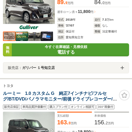
89.
84.
9
0
万円
万円
11,800
通常ローン
月々
円
年式
2018
年
走行
7.3
万km
車検
'27/07
修復
なし
保証
保証付
整備
法定整備付
住所
愛知県知立市
今すぐ在庫確認・見積依頼
無
電話する
料
販売店：
ガリバー １号知立店
トヨタ
ルーミー 1.0 カスタム G 純正7インチナビ/フルセ
グ/BT/DVD/パノラマモニター/前後ドライブレコーダー/パ
ーキングアシスト/スマートアシストIII/アダプティブクル
販売店保証
車両品質評価書付
購入プラン付
オンライン相談可
360°画像付
ーズコントロール/両側パワースライドドア/ビルトイン
ETC/禁煙車
支払総額
本体価格
163.
156.
9
2
万円
万円
19,800