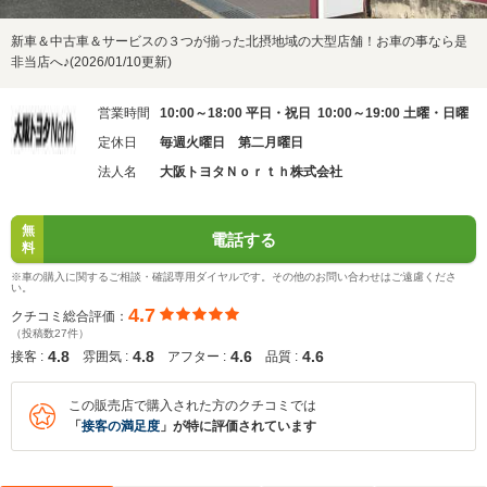
新車＆中古車＆サービスの３つが揃った北摂地域の大型店舗！お車の事なら是
非当店へ♪(2026/01/10更新)
営業時間
10:00～18:00 平日・祝日 10:00～19:00 土曜・日曜
定休日
毎週火曜日 第二月曜日
法人名
大阪トヨタＮｏｒｔｈ株式会社
無
電話する
料
※車の購入に関するご相談・確認専用ダイヤルです。その他のお問い合わせはご遠慮くださ
い。
4.7
クチコミ総合評価：
（投稿数27件）
4.8
4.8
4.6
4.6
接客 :
雰囲気 :
アフター :
品質 :
この販売店で購入された方のクチコミでは
「
接客の満足度
」が特に評価されています