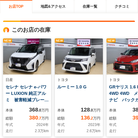
お店TOP
地図&アクセス
在庫一覧
クチコミ
このお店の在庫
NEW
NEW
NEW
日産
トヨタ
トヨタ
セレナ セレナ e-パワ
ルーミー 1.0 G
GRヤリス 1.6 
ー LUXION 純正アル
4WD 4WD 
ミ 被害軽減ブレー
ナビ バック
キ パノラミックビュ
衝突被害軽減
368
128
3
本体
.0
万円
本体
.0
万円
本体
ーモニター 車線逸脱
ム ETC 
380
136
3
総額
.7
万円
総額
.2
万円
総額
装置 レーダークルー
LEDヘッドラ
年式
2024
年
年式
2023
年
年式
ズコントロール シー
イドリングス
走行
2.3
万km
走行
2.6
万km
走行
トヒーター ハンドル
ブラインドス