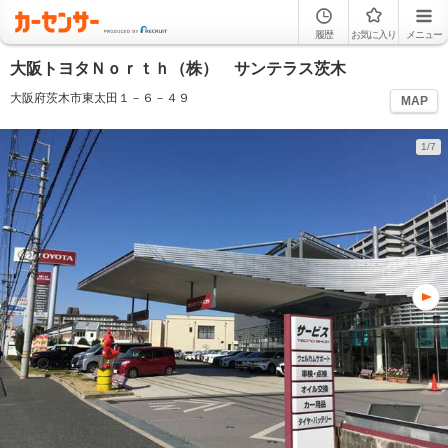
履歴
お気に入り
メニュー
大阪トヨタＮｏｒｔｈ（株） サンテラス茨木
大阪府茨木市東太田１－６－４９
MAP
1/7