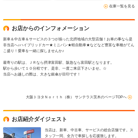
ヒーター e-ペダル
ニター
在庫一覧を見る
デジタルインナーミラ
ー ナビ連動ETC2.0
お店からのインフォメーション
新車＆中古車＆サービスの３つが揃った北摂地域の大型店舗！お車の事なら是
非当店へ♪ハイブリッドカー★ミニバン★軽自動車★などなど豊富な車種がてん
こ盛り！愛車を一緒に探しませんか♪
最寄りの駅は、ＪＲなら摂津富田駅、阪急なら富田駅となります。
駅から歩いて１０分程です、是非、一度ご来店下さいませ。☆
当店へお越しの際は、大きな銀傘が目印です！
大阪トヨタＮｏｒｔｈ（株） サンテラス茨木のページTOPへ
お店紹介ダイジェスト
当店は、新車、中古車、サービスの総合店舗です。ス
タッフ一同、全力で車探しを応援致します。