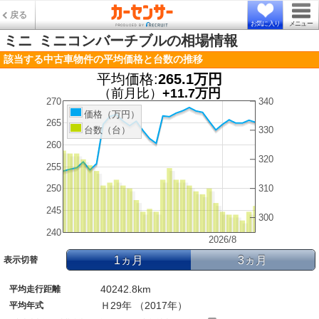
戻る
お気に入り
メニュー
ミニ
ミニコンバーチブルの相場情報
該当する中古車物件の平均価格と台数の推移
平均価格:
265.1万円
（前月比）
+11.7万円
270
340
価格（万円）
265
台数（台）
330
260
320
255
250
310
245
300
240
2026/8
1ヵ月
3ヵ月
表示切替
40242.8km
平均走行距離
Ｈ29年 （2017年）
平均年式