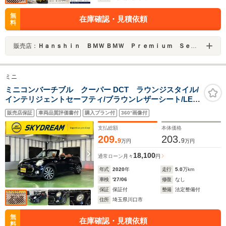
無
在庫確認・見積依頼
料
販売店：
Ｈａｎｓｈｉｎ ＢＭＷ ＢＭＷ Ｐｒｅｍｉｕｍ Ｓｅｌｅｃｔｉｏｎ 大阪ベイ
ミニ
ミニコンバーチブル クーパー DCT ラウンジスタイル/
インテリジェントセーフティ/ブラウンレザーシート/LED
ライト/シートヒーター/前後コーナーセンサー/パーキング
販売店保証
車両品質評価書付
購入プラン付
360°画像付
アシスト/純正17インチアルミ/ETC/純正ナビ/Bカメラ/社
外地デジTV/6か月保証付き
支払総額
本体価格
209.
203.
9
9
万円
万円
18,100
通常ローン
月々
円
年式
2020
年
走行
5.0
万km
車検
'27/06
修復
なし
保証
保証付
整備
法定整備付
住所
埼玉県川口市
無
在庫確認・見積依頼
料