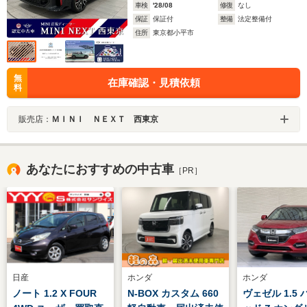
車検
'28/08
修復
なし
保証
保証付
整備
法定整備付
住所
東京都小平市
無
在庫確認・見積依頼
料
販売店：
ＭＩＮＩ ＮＥＸＴ 西東京
あなたにおすすめの中古車
［PR］
日産
ホンダ
ホンダ
ノート 1.2 X FOUR
N-BOX カスタム 660
ヴェゼル 1.5