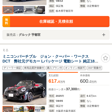
車検
'28/12
修復
なし
保証
保証無
整備
法定整備付
住所
栃木県宇都宮市
無
在庫確認・見積依頼
料
販売店：
グルック 宇都宮
ミニ
ミニコンバーチブル ジョン・クーパー・ワークス
DCT 弊社元デモカー Lパッケージ 電動シート 純正18イ
ンチアルミホイール 純正HDDナビ ヘッドアップディスプ
ディーラー保証
車両品質評価書付
購入プラン付
オンライン相談可
360°画像付
レイ バックカメラ ハーマンカードンスピーカー LEDライ
ト 大径レッドキャリパー ステアリングヒーター
支払総額
本体価格
617.
600.
6
0
万円
万円
37,300
残価ローン
月々
円
年式
2025
年
走行
0.3
万km
車検
'28/05
修復
なし
保証
保証付
整備
法定整備付
住所
大阪府大阪市港区