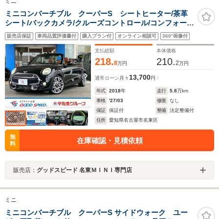
ミニ
ミニコンバーチブル クーパーS シートヒーター/茶革
シート/バックカメラ/クルーズコントロール/コンフォート
アクセス/ミラーETC/アイドリングストップ/純正18インチ
販売店保証
車両品質評価書付
購入プラン付
オンライン相談可
360°画像付
アルミ/プッシュスタート/純正HDDナビ/ステアリングリ
モコン/横滑り防止
支払総額
本体価格
218.
210.
8
2
万円
万円
13,700
通常ローン
月々
円
年式
2018
年
走行
5.8
万km
車検
'27/03
修復
なし
保証
保証付
整備
法定整備付
住所
愛知県名古屋市名東区
無
在庫確認・見積依頼
料
販売店：
グッドスピード 名東ＭＩＮＩ専門店
ミニ
ミニコンバーチブル クーパーS サイドウォーク ユー