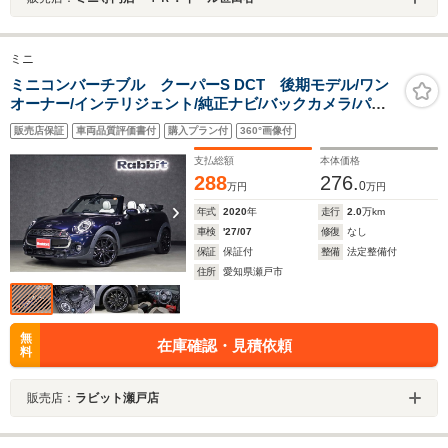
ミニ
ミニコンバーチブル クーパーS DCT 後期モデル/ワン
オーナー/インテリジェント/純正ナビ/バックカメラ/パー
クアシスト/ACC/ユニオンジャックテール/ユニオンジャ
販売店保証
車両品質評価書付
購入プラン付
360°画像付
ック柄ソフトトップ/LEDヘッド/アンビエント/ウインドデ
ィフレクター
支払総額
本体価格
288
276.
0
万円
万円
年式
2020
年
走行
2.0
万km
車検
'27/07
修復
なし
保証
保証付
整備
法定整備付
住所
愛知県瀬戸市
無
在庫確認・見積依頼
料
販売店：
ラビット瀬戸店