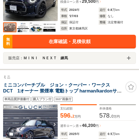
29,500
残価ローン
月々
円
年式
2024
年
走行
0.8
万km
車検
'27/03
修復
なし
保証
保証付
整備
法定整備付
住所
東京都練馬区
無
在庫確認・見積依頼
料
販売店：
ＭＩＮＩ ＮＥＸＴ 練馬
ミニ
ミニコンバーチブル ジョン・クーパー・ワークス
DCT 1オーナー 禁煙車 電動トップ harman/kardonサウ
ンドシステム HUD 純正18インチAW センターマフラー
車両品質評価書付
購入プラン付
360°画像付
全周囲カメラ パークアシスト ヒーター付電動フロントシ
ート 運転席シートメモリー ACC 新車保証継承
支払総額
本体価格
596.
578.
2
0
万円
万円
46,200
通常ローン
月々
円
年式
2025
年
走行
0.5
万km