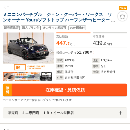
ミニ
NEW
ミニコンバーチブル ジョン・クーパー・ワークス ワ
ンオーナー Yoursソフトトップ ハーフレザー/ヒーター ア
クティブクルコン AppleCarPlay ワイヤレスチャージ ヘ
販売店保証
購入プラン付
オンライン相談可
360°画像付
ッドアップディスプレイ ドアプロジェクター ETC2.0 整
備付
支払総額
本体価格
447.
439.
7
0
万円
万円
51,700
残価ローン
月々
円
年式
2022
年
走行
1.3
万km
車検
'27/09
修復
なし
保証
保証付
整備
法定整備付
住所
東京都世田谷区
無
在庫確認・見積依頼
料
カーセンサーアフター保証がBプランに付いています
販売店：
ミニ専門店 ｉＲ：イール世田谷