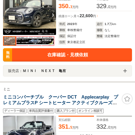
350.
329.
3
0
万円
万円
22,600
残価ローン
月々
円
年式
2023
年
走行
1.7
万km
車検
車検整備付
修復
なし
保証
保証付
整備
法定整備付
住所
東京都足立区
無
在庫確認・見積依頼
料
販売店：
ＭＩＮＩ ＮＥＸＴ 亀有
ミニ
ミニコンバーチブル クーパー DCT Applecarplay プ
レミアムプラスP シートヒーター アクティブクルーズコ
ントロール 駐車支援システム
ディーラー保証
車両品質評価書付
購入プラン付
オンライン相談可
支払総額
本体価格
351.
332.
5
0
万円
万円