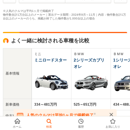
※人気のクルマは平均1ヶ月で掲載終了
物件数合計1万台以上のメーカー｜算出データ期間：2024年9月～11月｜内容：物件数合計1万
台以上のメーカーのうち、掲載が終了した物件数が1,000台以上の場合
よく一緒に検討される車種を比較
ミニ
ＢＭＷ
ＢＭＷ
ミニロードスター
2シリーズカブリ
1シリー
オレ
オレ
基本情報
新車価格
334～481万円
525～651万円
434～488
※
人気のクルマは平均1ヶ月で掲載終了
中古車
149.3万円
192.5万円
76.6万円
在庫が無くなる前にお問い合わせください
平均価格
ホーム
検索
履歴
お気に入り