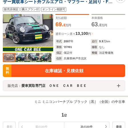
ザー買取革シート外フルエアロ・マフラー・足回り・Fブ
レーキ―ローター・外17インチAW ドライブレコーダー
販売店保証
購入プラン付
オンライン相談可
前後 ナビ ETC ブルートゥース機能 外ドアミラー
ウインカーHIDライトフォグバックカメラ
支払総額
本体価格
69.
63.
8
8
万円
万円
13,100
通常ローン
月々
円
年式
2007
年
走行
9.9
万km
車検
'27/01
修復
なし
保証
保証付
整備
法定整備無
住所
兵庫県神戸市北区
無
在庫確認・見積依頼
料
販売店：
愛車買取専門店 ＯＮＥ ＣＡＲ ＢＥＥ
ミニ ミニコンバーチブル ブラック［黒］（全国）の中古車
1
/2
最初
前の30件
次の30件
最後