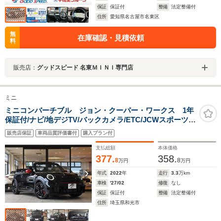
保証
保証付
整備
法定整備付
住所
愛知県名古屋市名東区
無
在庫確認・見積依頼
料
販売店：
グッドスピード 名東ＭＩＮＩ専門店
ミニ
ミニコンバーチブル ジョン・クーパー・ワークス 1年
保証付/ナビ/地デジTV/バックカメラ/ETC/JCWスポーツシ
ート/パドルシフト付スポーツステアリング/LEDヘッドラ
販売店保証
車両品質評価書付
購入プラン付
イト/17インチブラックアルミホイール/電動オープントッ
プ
支払総額
本体価格
377.
358.
8
8
万円
万円
年式
2022
年
走行
3.3
万km
車検
'27/02
修復
なし
保証
保証付
整備
法定整備付
住所
埼玉県和光市