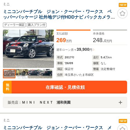
ミニ
NEW
ミニコンバーチブル ジョン・クーパー・ワークス ペ
ッパーパッケージ 社外地デジ付HDDナビ バックカメラ
ACC ドライビングアシスト ヘッドアップディスプレイ
ディーラー保証
購入プラン付
LEDヘッドライト 17インチアルミ
支払総額
本体価格
269
248.
0
万円
万円
39,900
通常ローン
月々
円
年式
2017
年
走行
5.4
万km
車検
'26/09
修復
なし
保証
保証付
整備
法定整備付
住所
埼玉県さいたま市緑区
無
在庫確認・見積依頼
料
販売店：
ＭＩＮＩ ＮＥＸＴ 浦和美園
ミニ
NEW
ミニコンバーチブル ジョン・クーパー・ワークス メ