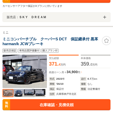
カーセンサーアフター保証がAプランに付いています
販売店：
ＳＫＹ ＤＲＥＡＭ
ミニ
ミニコンバーチブル クーパーS DCT 保証継承付 黒革
harman/k JCWブレーキ
販売店保証
車両品質評価書付
購入プラン付
支払総額
本体価格
371.
359.
4
0
万円
万円
34,900
残価ローン
月々
円
年式
2023
年
走行
0.7
万km
車検
'26/10
修復
なし
保証
保証付
整備
法定整備付
住所
兵庫県神戸市北区
無
在庫確認・見積依頼
料