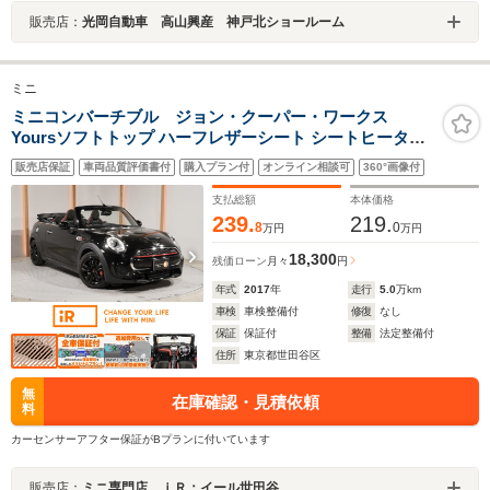
販売店：
光岡自動車 高山興産 神戸北ショールーム
ミニ
ミニコンバーチブル ジョン・クーパー・ワークス
Yoursソフトトップ ハーフレザーシート シートヒーター
リア障害物センサー クルコン ドライビングモード コンフ
販売店保証
車両品質評価書付
購入プラン付
オンライン相談可
360°画像付
ォートアクセス カラーライン/レッド 純正ナビ ETC2.0 整
備付
支払総額
本体価格
239.
219.
8
0
万円
万円
18,300
残価ローン
月々
円
年式
2017
年
走行
5.0
万km
車検
車検整備付
修復
なし
保証
保証付
整備
法定整備付
住所
東京都世田谷区
無
在庫確認・見積依頼
料
カーセンサーアフター保証がBプランに付いています
販売店：
ミニ専門店 ｉＲ：イール世田谷