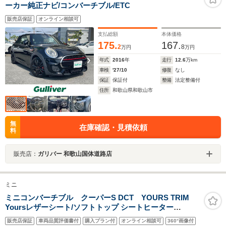
ーカー純正ナビ/コンバーチブル/ETC
販売店保証
オンライン相談可
支払総額
本体価格
175.
167.
2
8
万円
万円
年式
2016
年
走行
12.6
万km
車検
'27/10
修復
なし
保証
保証付
整備
法定整備付
住所
和歌山県和歌山市
無
在庫確認・見積依頼
料
販売店：
ガリバー 和歌山国体道路店
ミニ
ミニコンバーチブル クーパーS DCT YOURS TRIM
Yoursレザーシート/ソフトトップ シートヒーター
AppleCarPlay ワイヤレスチャージ クルコン アクティブ
販売店保証
車両品質評価書付
購入プラン付
オンライン相談可
360°画像付