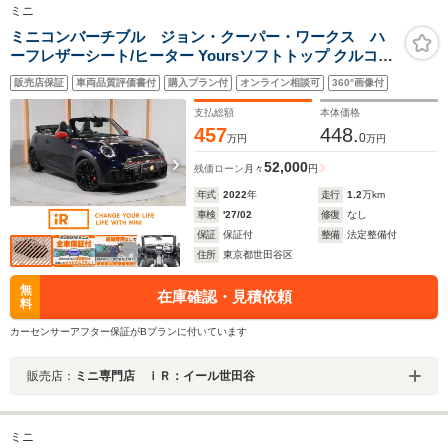
ミニ
ミニコンバーチブル ジョン・クーパー・ワークス ハ
ーフレザーシート/ヒーター Yoursソフトトップ クルコン
純正ナビ ヘッドアップディスプレイ ドライビングモード
販売店保証
車両品質評価書付
購入プラン付
オンライン相談可
360°画像付
バックカメラ 前後障害物センサー パーキングアシスト
ETC2.0 整備付
支払総額
本体価格
457
448.
0
万円
万円
52,000
残価ローン
月々
円
年式
2022
年
走行
1.2
万km
車検
'27/02
修復
なし
保証
保証付
整備
法定整備付
住所
東京都世田谷区
無
在庫確認・見積依頼
料
カーセンサーアフター保証がBプランに付いています
販売店：
ミニ専門店 ｉＲ：イール世田谷
ミニ