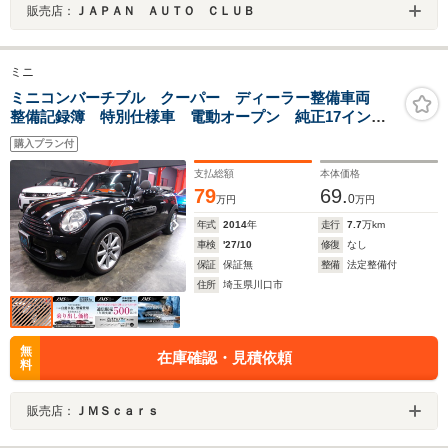
販売店：
ＪＡＰＡＮ ＡＵＴＯ ＣＬＵＢ
ミニ
ミニコンバーチブル クーパー ディーラー整備車両
整備記録簿 特別仕様車 電動オープン 純正17イン
チ ミシュランタイヤ クルーズコントロール 革シー
購入プラン付
ト プッシュスタート スマートキー スペアキー
ETC ドライブレコーダー
支払総額
本体価格
79
69.
0
万円
万円
年式
2014
年
走行
7.7
万km
車検
'27/10
修復
なし
保証
保証無
整備
法定整備付
住所
埼玉県川口市
無
在庫確認・見積依頼
料
販売店：
ＪＭＳｃａｒｓ