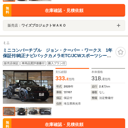
無
在庫確認・見積依頼
料
販売店：
ワイズプロジェクトＷＡＫＯ
ミニ
ミニコンバーチブル ジョン・クーパー・ワークス 1年
保証付/純正ナビ/バックカメラ/ETC/JCWスポーツシート/
パドルシフト付スポーツステアリング/LEDヘッドライ
販売店保証
車両品質評価書付
購入プラン付
ト/17インチブラックアルミホイール/ユアーズ 電動オープ
ンソフトトップ /チェッカーデカール
支払総額
本体価格
333.
318.
8
8
万円
万円
年式
2020
年
走行
2.8
万km
車検
'27/07
修復
なし
保証
保証付
整備
法定整備付
住所
埼玉県和光市
無
在庫確認・見積依頼
料