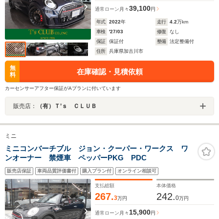
39,100
通常ローン
月々
円
年式
2022
年
走行
4.2
万km
車検
'27/03
修復
なし
保証
保証付
整備
法定整備付
住所
兵庫県加古川市
無
在庫確認・見積依頼
料
カーセンサーアフター保証がAプランに付いています
販売店：
（有）Ｔ’ｓ ＣＬＵＢ
ミニ
ミニコンバーチブル ジョン・クーパー・ワークス ワ
ンオーナー 禁煙車 ペッパーPKG PDC
販売店保証
車両品質評価書付
購入プラン付
オンライン相談可
支払総額
本体価格
267.
242.
3
0
万円
万円
15,900
通常ローン
月々
円