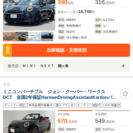
340
316.
0
万円
万円
18,700
残価ローン
月々
円
年式
2023
年
走行
3.1
万km
車検
車検整備付
修復
なし
保証
保証付
整備
法定整備付
住所
埼玉県鶴ヶ島市
無
在庫確認・見積依頼
料
販売店：
ＭＩＮＩ ＮＥＸＴ 鶴ヶ島
ミニ
ミニコンバーチブル ジョン・クーパー・ワークス
DCT 全国2年保証HarmanDrivingAssistantKardonパー
ク アシストシステムプラスヘッドアップディスプレイ
ディーラー保証
車両品質評価書付
購入プラン付
オンライン相談可
360°画像付
Personal eSIM運転席アクティブ シート運転席電動シー
ト調節Fシート ヒーター18AW
支払総額
本体価格
570.
549.
5
9
万円
万円
年式
2025
年
走行
0.4
万km