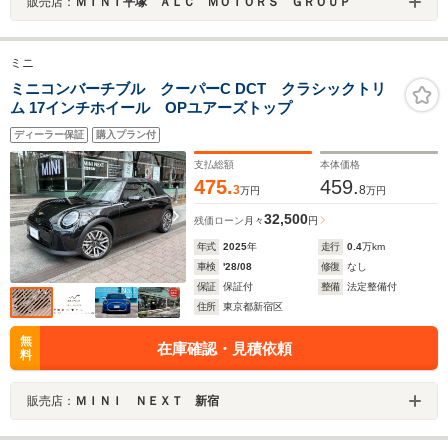
販売店：
ＭＩＮＩ平塚 ＡＬＣ ＭＯＴＯＲＳ ＧＲＯＵＰ
ミニ
ミニコンバーチブル クーパーC DCT クラシックトリ
ム 17インチホイール OPユアーズトップ
ディーラー保証
購入プラン付
支払総額
本体価格
475.
459.
3
8
万円
万円
32,500
残価ローン
月々
円
年式
2025
年
走行
0.4
万km
車検
'28/08
修復
なし
保証
保証付
整備
法定整備付
住所
東京都新宿区
無
在庫確認・見積依頼
料
販売店：
ＭＩＮＩ ＮＥＸＴ 新宿