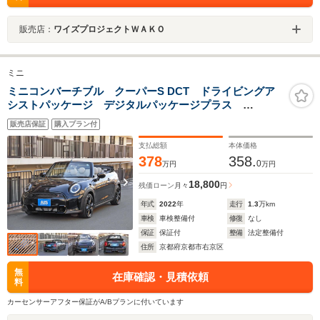
販売店：
ワイズプロジェクトＷＡＫＯ
ミニ
ミニコンバーチブル クーパーS DCT ドライビングア
シストパッケージ デジタルパッケージプラス
AppleCarPlay インテリジェントセーフティ サテライ
販売店保証
購入プラン付
トグレーレザー 純正17インチAW ワンオーナー
支払総額
本体価格
378
358.
0
万円
万円
18,800
残価ローン
月々
円
年式
2022
年
走行
1.3
万km
車検
車検整備付
修復
なし
保証
保証付
整備
法定整備付
住所
京都府京都市右京区
無
在庫確認・見積依頼
料
カーセンサーアフター保証がA/Bプランに付いています