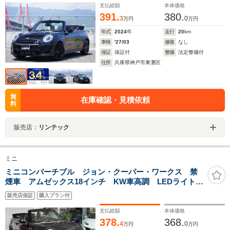
告ブレーキ/車線逸脱警告)
支払総額
本体価格
391.
380.
3
0
万円
万円
年式
2024
年
走行
20
km
車検
'27/03
修復
なし
保証
保証付
整備
法定整備付
住所
兵庫県神戸市東灘区
無
在庫確認・見積依頼
料
販売店：
リンテック
ミニ
ミニコンバーチブル ジョン・クーパー・ワークス 禁
煙車 アムゼックス18インチ KW車高調 LEDライト
純正HDDナビ R‘sRacingフロントスポイラー ACC
販売店保証
購入プラン付
コンフォートアクセス パドルシフト シートヒータ
ー ドライブレコーダー360
支払総額
本体価格
378.
368.
4
0
万円
万円