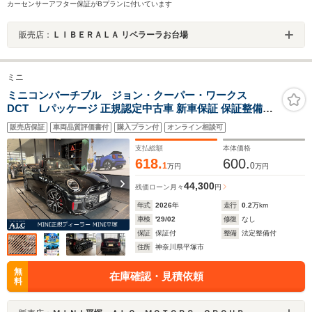
カーセンサーアフター保証がBプランに付いています
販売店：
ＬＩＢＥＲＡＬＡ リベラーラお台場
ミニ
ミニコンバーチブル ジョン・クーパー・ワークス
DCT Lパッケージ 正規認定中古車 新車保証 保証整備付
弊社試乗車 ナビ ETC ドラレコ バックカメラ 電動シート
販売店保証
車両品質評価書付
購入プラン付
オンライン相談可
ハーマンカードン 衝突軽減ブレーキ アイドリングストッ
プ 障害物ソナー 車線キープ Aクルコン
支払総額
本体価格
618.
600.
1
0
万円
万円
44,300
残価ローン
月々
円
年式
2026
年
走行
0.2
万km
車検
'29/02
修復
なし
保証
保証付
整備
法定整備付
住所
神奈川県平塚市
無
在庫確認・見積依頼
料