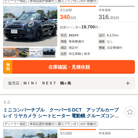
ディーラー保証
車両品質評価書付
購入プラン付
360°画像付
シート パーキングアシスト Bluetooth 前後コーナーセン
サー ETC2.0
支払総額
本体価格
340
316.
0
万円
万円
18,700
残価ローン
月々
円
年式
2023
年
走行
3.1
万km
車検
車検整備付
修復
なし
保証
保証付
整備
法定整備付
住所
埼玉県鶴ヶ島市
無
在庫確認・見積依頼
料
販売店：
ＭＩＮＩ ＮＥＸＴ 鶴ヶ島
ミニ
ミニコンバーチブル クーパーS DCT アップルカープ
レイ リヤカメラ シートヒーター 電動幌 クルーズコント
ロール ドライビングアシスト 社外17インチアルミ 黒半革
ディーラー保証
車両品質評価書付
購入プラン付
360°画像付
シート パーキングアシスト Bluetooth 前後コーナーセン
サー ETC2.0
支払総額
本体価格