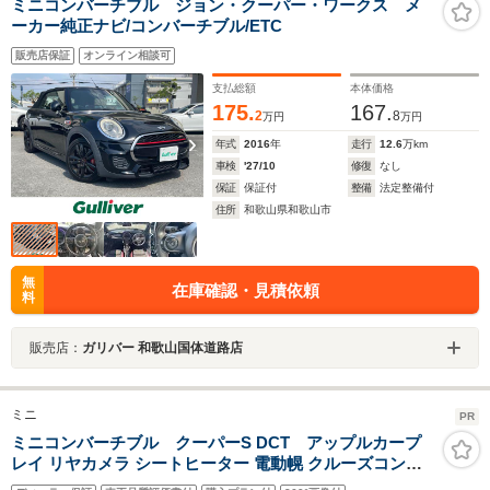
ミニコンバーチブル ジョン・クーパー・ワークス メ
ーカー純正ナビ/コンバーチブル/ETC
販売店保証
オンライン相談可
支払総額
本体価格
175.
167.
2
8
万円
万円
年式
2016
年
走行
12.6
万km
車検
'27/10
修復
なし
保証
保証付
整備
法定整備付
住所
和歌山県和歌山市
無
在庫確認・見積依頼
料
販売店：
ガリバー 和歌山国体道路店
ミニ
PR
ミニコンバーチブル クーパーS DCT アップルカープ
レイ リヤカメラ シートヒーター 電動幌 クルーズコント
ロール ドライビングアシスト 社外17インチアルミ 黒半革