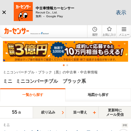
中古車情報カーセンサー
表示
Recruit Co., Ltd.
無料 － Google Play
履歴
お気に入り
メニュー
ミニコンバーチブル・ブラック［黒］の中古車・中古車情報
ミニ ミニコンバーチブル ブラック系
一覧から探す
地図から探す
更新時に
55
絞り込み
並べ替え
台
メール受信
ミニ
PR