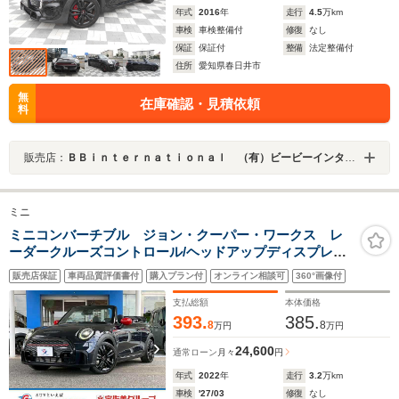
年式
2016
年
走行
4.5
万km
車検
車検整備付
修復
なし
保証
保証付
整備
法定整備付
住所
愛知県春日井市
無
在庫確認・見積依頼
料
販売店：
ＢＢｉｎｔｅｒｎａｔｉｏｎａｌ （有）ビービーインターナショナル
ミニ
ミニコンバーチブル ジョン・クーパー・ワークス レ
ーダークルーズコントロール/ヘッドアップディスプレイ/
シートヒーター/衝突軽減ブレーキ/クリアランスソナー/ミ
販売店保証
車両品質評価書付
購入プラン付
オンライン相談可
360°画像付
ラーETC/パドルシフト/ドライビングモード/アイドリン
グ/バックカメラ/コンフォートアクセス/
支払総額
本体価格
393.
385.
8
8
万円
万円
24,600
通常ローン
月々
円
年式
2022
年
走行
3.2
万km
車検
'27/03
修復
なし