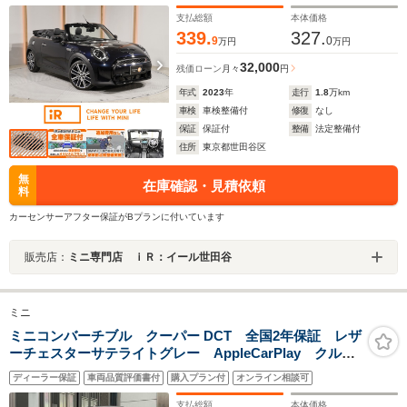
クルコン バックカメラ 前後障害物センサー ETC2.0 整備
付
支払総額
本体価格
339.
327.
9
0
万円
万円
32,000
残価ローン
月々
円
年式
2023
年
走行
1.8
万km
車検
車検整備付
修復
なし
保証
保証付
整備
法定整備付
住所
東京都世田谷区
無
在庫確認・見積依頼
料
カーセンサーアフター保証がBプランに付いています
販売店：
ミニ専門店 ｉＲ：イール世田谷
ミニ
ミニコンバーチブル クーパー DCT 全国2年保証 レザ
ーチェスターサテライトグレー AppleCarPlay クルー
ズコントロール クラシックトリム バックカメラ シ
ディーラー保証
車両品質評価書付
購入プラン付
オンライン相談可
ートヒーター コンフォートアクセス ETC2.0
支払総額
本体価格