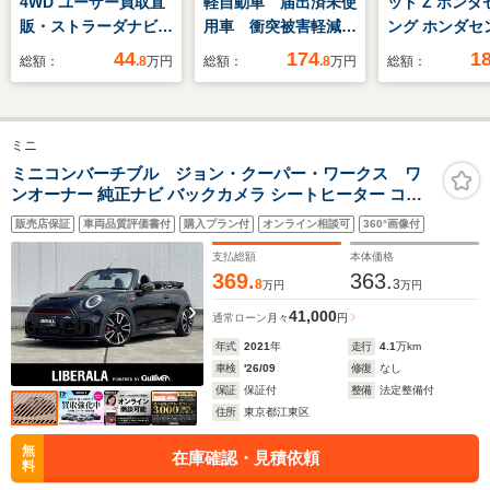
4WD ユーザー買取直
軽自動車 届出済未使
ッド Z ホンダ
販・ストラーダナビ・
用車 衝突被害軽減ブ
ング ホンダセ
ガイドライン付きバッ
レーキ アダプティブ
グ 衝突軽減
44
174
1
総額：
.8
万円
総額：
.8
万円
総額：
クカメラ・フルセグテ
クルーズコントロー
キ 誤発進制
レビ・Bluetoothオー
ル アルミホイール
歩行者事故低
ディオ・ETC・パート
両側スライド片側電動
リング 路外
ミニ
タイム4WD・寒冷地
ドア スマートキー
機能 アダプ
仕様・スマートキー・
シートヒーター バッ
ルーズコント
ミニコンバーチブル ジョン・クーパー・ワークス ワ
ンオーナー 純正ナビ バックカメラ シートヒーター コン
プッシュスタート・盗
クカメラ フルフラッ
車線維持支援
フォートアクセス アクティブクルーズコントロール
難防止システム
トシート ABS
ム 標識認識
販売店保証
車両品質評価書付
購入プラン付
オンライン相談可
360°画像付
Bluetooth 障害物ソナー ETC2.0 Yoursソフトトップ パー
キングアシスト ACC ヘッドアップディスプレイ
支払総額
本体価格
369.
363.
8
3
万円
万円
41,000
通常ローン
月々
円
年式
2021
年
走行
4.1
万km
車検
'26/09
修復
なし
保証
保証付
整備
法定整備付
住所
東京都江東区
無
在庫確認・見積依頼
料