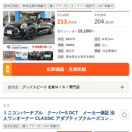
ビ/バックカメラ/ダイナミカシート/ヘッドアップディスプ
販売店保証
車両品質評価書付
購入プラン付
オンライン相談可
360°画像付
レイ/ドライビングモード/ミラーETC/コンフォートアクセ
ス/オートライト/アイドリングストップ
支払総額
本体価格
213.
204.
8
6
万円
万円
15,100
通常ローン
月々
円
年式
2017
年
走行
6.9
万km
車検
'28/04
修復
なし
保証
保証付
整備
法定整備付
住所
愛知県名古屋市名東区
無
在庫確認・見積依頼
料
販売店：
グッドスピード 名東ＭＩＮＩ専門店
ミニ
ミニコンバーチブル クーパーS DCT メーカー保証 法
人ワンオーナー CLASSIC アダプティブクルーズコント
ロール 前席シートヒーター 純正17インチアルミホイール
販売店保証
購入プラン付
360°画像付
インテリジェントセーフティ(衝突警告ブレーキ/歩行者警