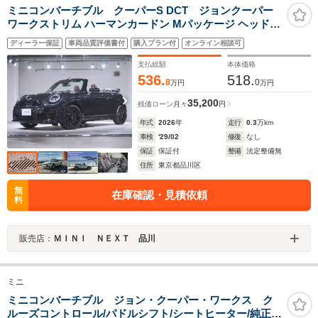
ミニコンバーチブル クーパーS DCT ジョンクーパー
ワークストリム ハーマンカードン Mパッケージ ヘッドア
ップディスプレイ 18AW
ディーラー保証
車両品質評価書付
購入プラン付
オンライン相談可
支払総額
本体価格
536.
518.
8
0
万円
万円
35,200
残価ローン
月々
円
年式
2026
年
走行
0.3
万km
車検
'29/02
修復
なし
保証
保証付
整備
法定整備無
住所
東京都品川区
無
在庫確認・見積依頼
料
販売店：
ＭＩＮＩ ＮＥＸＴ 品川
ミニ
ミニコンバーチブル ジョン・クーパー・ワークス ク
ルーズコントロール/パドルシフト/シートヒーター/純正ナ