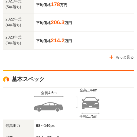
2021年式
178
平均価格
万円
(5年落ち)
2022年式
206.3
平均価格
万円
(4年落ち)
2023年式
214.2
平均価格
万円
(3年落ち)
もっと見る
基本スペック
全高
1.44m
全長
4.5m
全幅
1.75m
最高出力
98～140ps