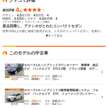
クチコミ評価
4
総合評価
点
4.5
4
4
デザイン：
走行性：
居住性：
3.5
4.5
4
積載性：
運転しやすさ：
維持費：
｜
クチコミ件数
2
件
セダンランキング
26
位
原点回帰し、アクシオがとれたコンパクトセダン
世界150以上の国と地域で販売される、トヨタのコンパクトセダン。従来のカ
ローラアクシオから車名が変更され、カローラとして生まれ変わっている。
すべて見る
TNGAプラットフォームを活用しつつ、国内専用の設計をすることで、低重心
でスポーティなスタイリング、走る楽しさと取り回しの良さの両立が図られ
た。パワートレインは、1.8Lのハイブリッドとガソリン、1.2Lのターボが用意
このモデルの中古車
される。後者には10速シーケンシャルシフトマチック付CVT-iに加え、6速MTも
用意される。国内トヨタブランドでは初となる、ディスプレイオーディオが装
備され、スマホとの連携により、日常利用している地図アプリや音楽などを車
カローラ1.8 ハイブリッド Gワンオーナー 禁煙車 純正
内ディスプレイで操作、利用が可能になった。（2019.9）
ナビ バックカメラ ETC2.0型 ドラレコ前後 ボディ
ーコーティング済 衝突被害軽減ブレーキ 車線逸脱防
止支援システム クルーズコントロール スマートキ
249.2
242
総額：
本体：
万円
万円
2026
71
年式：
走行：
福岡県
年
km
ー LEDヘッドライト
カローラ1.8 ハイブリッド G衝突被害軽減システム フル
セグ バックカメラ ETC ミュージックプレイヤー接
続可 オートクルーズコントロール LEDヘッドラン
プ スマートキー キーレス ハイブリッド ワンオー
256
245.3
総額：
本体：
万円
万円
2025
0.2
年式：
走行：
愛知県
年
万km
ナー