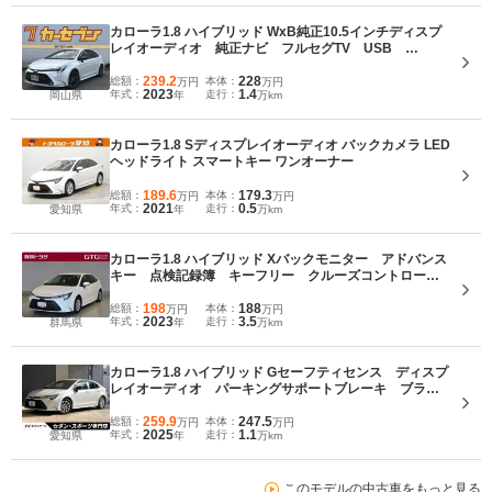
カローラ1.8 ハイブリッド WxB純正10.5インチディスプ
レイオーディオ 純正ナビ フルセグTV USB
Bluetooth バックカメラ ETC2.0 レーダークルーズ
コントロール 衝突軽減ブレーキ クリアランスソナ
239.2
228
総額：
本体：
万円
万円
2023
1.4
年式：
走行：
岡山県
年
万km
ー LEDヘッドライト 1オーナー
カローラ1.8 Sディスプレイオーディオ バックカメラ LED
ヘッドライト スマートキー ワンオーナー
189.6
179.3
総額：
本体：
万円
万円
2021
0.5
年式：
走行：
愛知県
年
万km
カローラ1.8 ハイブリッド Xバックモニター アドバンス
キー 点検記録簿 キーフリー クルーズコントロー
ル LEDランプ 衝突軽減ブレーキ ETC フルセグTV
198
188
総額：
本体：
万円
万円
2023
3.5
年式：
走行：
群馬県
年
万km
カローラ1.8 ハイブリッド Gセーフティセンス ディスプ
レイオーディオ パーキングサポートブレーキ ブライ
ンドスポットモニター LEDヘッドライト 純正16イン
チアルミ 純正革巻ステアリング スマートエントリ
259.9
247.5
総額：
本体：
万円
万円
2025
1.1
年式：
走行：
愛知県
年
万km
ー 禁煙車 ETC
このモデルの中古車をもっと見る