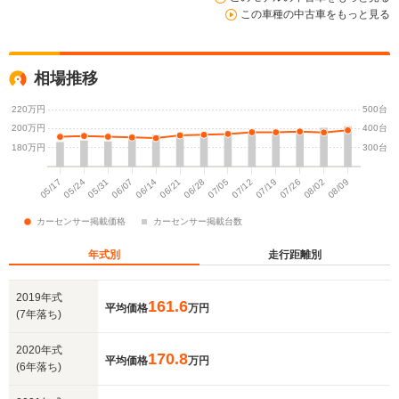
この車種の中古車をもっと見る
相場推移
年式別
走行距離別
2019年式
161.6
平均価格
万円
(7年落ち)
2020年式
170.8
平均価格
万円
(6年落ち)