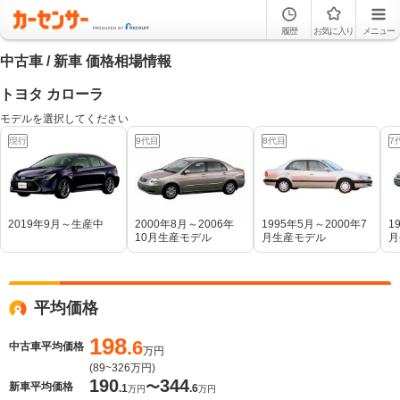
履歴
お気に入り
メニュー
中古車 / 新車 価格相場情報
トヨタ カローラ
モデルを選択してください
現行
9代目
8代目
7
2019年9月～生産中
2000年8月～2006年
1995年5月～2000年7
1
10月生産モデル
月生産モデル
月
平均価格
198
.6
中古車平均価格
万円
(
89~326
万円)
190
344
〜
新車平均価格
.1
.6
万円
万円