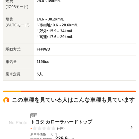
燃費
28.4～35km/L
(JC08モード)
燃費
14.6～30.2km/L
(WLTCモード)
└市街地: 9.6～28.6km/L
└郊外: 15.9～34km/L
└高速: 17.6～29km/L
駆動方式
FF/4WD
排気量
1196cc
乗車定員
5人
この車種を見ている人はこんな車種も見ています
現行
トヨタ カローラハードトップ
-
(-件)
-
新車時価格：
万円
239.9