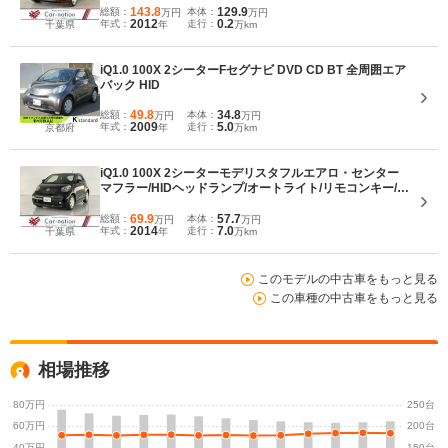
143.8
129.9
総額：
本体：
万円
万円
2012
0.2
年式：
走行：
千葉県
年
万km
iQ1.0 100X 2シーターFセグナビ DVD CD BT 全周囲エア
バック HID
49.8
34.8
総額：
本体：
万円
万円
2009
5.0
年式：
走行：
京都府
年
万km
iQ1.0 100X 2シーターモデリスタフルエアロ・センター
マフラー/HIDヘッドランプ/オートライト/リモコンキー/純
正メモリーナビ(CD・TV・Bluetooth)/ETC
69.9
57.7
総額：
本体：
万円
万円
2014
7.0
年式：
走行：
千葉県
年
万km
このモデルの中古車をもっと見る
この車種の中古車をもっと見る
相場推移