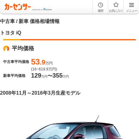
履歴
お気に入り
メニュー
中古車 / 新車 価格相場情報
トヨタ iQ
平均価格
53
.9
中古車平均価格
万円
(
16~619.9
万円)
129
355
〜
新車平均価格
万円
万円
2008年11月～2016年3月生産モデル