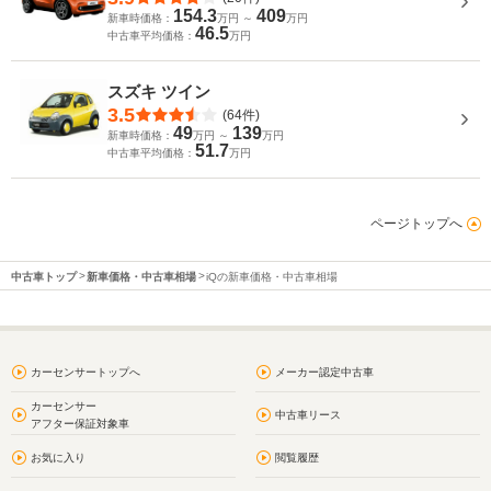
154.3
409
新車時価格：
万円 ～
万円
46.5
中古車平均価格：
万円
スズキ ツイン
3.5
(64件)
49
139
新車時価格：
万円 ～
万円
51.7
中古車平均価格：
万円
ページトップへ
中古車トップ
新車価格・中古車相場
iQの新車価格・中古車相場
カーセンサートップへ
メーカー認定中古車
カーセンサー
中古車リース
アフター保証対象車
お気に入り
閲覧履歴