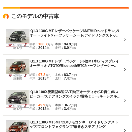
エンジンよりタイヤを前に出すことでオーバーハングを短縮、ギアボックスの
上方配置によるエンジンルームのコンパクト化、燃料タンクの床下搭載などに
よりボディをコンパクトに。前席シートバックを薄型化、エアコンを小型にし
このモデルの中古車
インパネ中央に配置、助手席側インパネを運転席側より前方に配置するなどで4
人乗車が可能な広さの室内を実現した。1LエンジンにCVTが組み合わせられ走
りと燃費を両立、10・15モード燃費は23km/Lとされた。9個のエアバッグを搭
iQ1.3 130G MT レザーパッケージ6MT/HIDヘッドランプ/
載するなど安全性も高い。（2008.10）
オートライト/ハーフレザーシート/アイドリングストッ
プ/ETC/前後ドラレコ/ポータブルナビ/CD/リモコンキー
106.7
94.9
総額：
本体：
万円
万円
2014
8.0
年式：
走行：
埼玉県
年
万km
iQ1.3 130G MT レザーパッケージ6速MT車/ディスプレイ
オーディオ ATOTO/Bluetooth/ETC/ハーフレザーシート/
バックモニター/LEDヘッドランプ/LEDフォグランプ/ドラ
イブレコーダー/i-stop/純正16インチアルミ/横滑り防止
97.2
83.7
総額：
本体：
万円
万円
2013
7.4
年式：
走行：
埼玉県
年
万km
iQ1.0 100X後期型/6速CVT/純正オーディオ(CD再生)/6ス
ピーカー/ステアリングスイッチ/電格ミラー/キーレスキ
ー/横滑り防止/ドラレコ/ETC
49.9
36.7
総額：
本体：
万円
万円
2012
3.4
年式：
走行：
埼玉県
年
万km
iQ1.3 130G MT6MT/CD/リモコンキー/アイドリングスト
ップ/フロントフォグランプ/革巻きステアリング