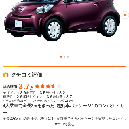
クチコミ評価
3.7
総合評価
点
3.9
3.5
3.2
デザイン：
走行性：
居住性：
2.9
3.9
3.7
積載性：
運転しやすさ：
維持費：
｜
クチコミ件数
377
件
ハッチバックランキング
160
位
4人乗車で全長3mをきった“超効率パッケージ”のコンパクトカ
ー
全長2985mmの超小型ボディに4人が乗車できるパッケージを実現したコンパク
トモデル。自然界の造形美を生かした線や面を用いた内外装デザインをもつ。
すべて見る