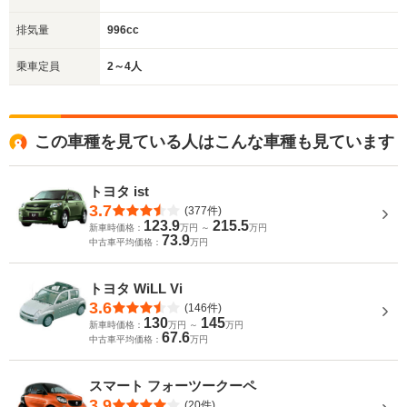
排気量
996cc
乗車定員
2～4人
この車種を見ている人はこんな車種も見ています
トヨタ ist
3.7
(377件)
123.9
215.5
新車時価格：
万円 ～
万円
73.9
中古車平均価格：
万円
トヨタ WiLL Vi
3.6
(146件)
130
145
新車時価格：
万円 ～
万円
67.6
中古車平均価格：
万円
スマート フォーツークーペ
3.9
(20件)