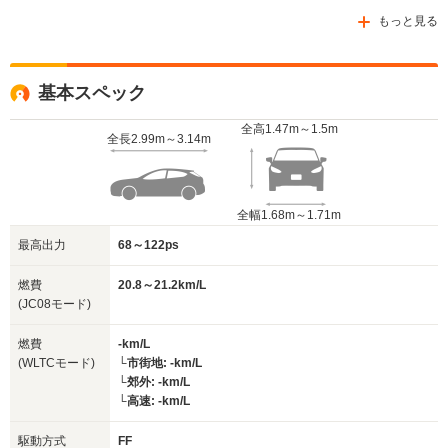
もっと見る
基本スペック
全高
1.47m～1.5m
全長
2.99m～3.14m
全幅
1.68m～1.71m
最高出力
68～122ps
燃費
20.8～21.2km/L
(JC08モード)
燃費
-km/L
(WLTCモード)
└市街地: -km/L
└郊外: -km/L
└高速: -km/L
駆動方式
FF