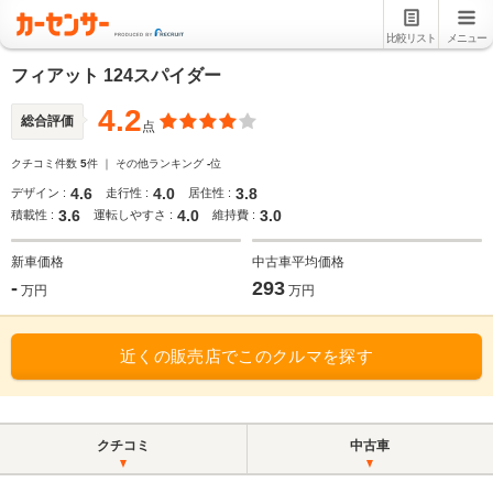
比較リスト
メニュー
フィアット 124スパイダー
4.2
総合評価
点
クチコミ件数
5
件 ｜ その他ランキング
-
位
4.6
4.0
3.8
デザイン :
走行性 :
居住性 :
3.6
4.0
3.0
積載性 :
運転しやすさ :
維持費 :
新車価格
中古車平均価格
-
293
万円
万円
近くの販売店でこのクルマを探す
クチコミ
中古車