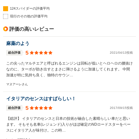
124スパイダーの評価平均
現行のその他の評価平均
評価の高いレビュー
麻薬のよう
5
総合評価
2021/04/13投稿
この尖ったマルチエアと呼ばれるエンジンは回転が低いとヘロヘロの腰抜け
なのに、ターボが効き出すとまさに弾けるように加速してくれます。 中間
加速が特に気持ち良く、独特のサウン…
マヌアーレさん
イタリアのセンスはすばらしい！
5
総合評価
2017/09/15投稿
【総評】 イタリアのセンスと日本の技術が融合した素晴らしい車だと思い
ます。 そもそも名車(レジェンド)入りがほぼ確定のNDロードスターをベー
スにイタリア人が味付け。この時…