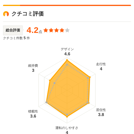
クチコミ評価
4.2
総合評価
点
5
クチコミ件数
件
デザイン
4.6
走行性
維持費
4
3
居住性
積載性
3.8
3.6
運転のしやすさ
4