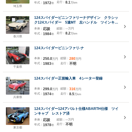
走行：
8.1
年式：
1972
万km
年
埼玉県
124スパイダーピニンファリーナデザイン クラシッ
ク124スパイダー 5速MT 左ハンドル ツインキャ
ブ アルミホイール
本体：
応談
総額：
---万円
走行：
8.2
年式：
1984
万km
年
香川県
124スパイダーピニンファリ-ナ
本体：
250.0
総額：
280
万円
万円
年式：
1983
走行：
不明
年
千葉県
124スパイダー正規輸入車 4シーター登録
本体：
299.0
総額：
316
万円
万円
年式：
1974
走行：
8.5
年
万km
兵庫県
124スパイダー124アバルト仕様ABARTH仕様 ツイ
ンキャブ レストア済
本体：
応談
総額：
---万円
走行：
不明
年式：
1978
年
東京都