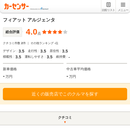
比較リスト
メニュー
フィアット アルジェンタ
4.0
総合評価
点
クチコミ件数
2
件 ｜ その他ランキング
-
位
3.5
3.5
3.5
デザイン :
走行性 :
居住性 :
3.5
3.5
-
積載性 :
運転しやすさ :
維持費 :
新車価格
中古車平均価格
-
-
万円
万円
近くの販売店でこのクルマを探す
クチコミ