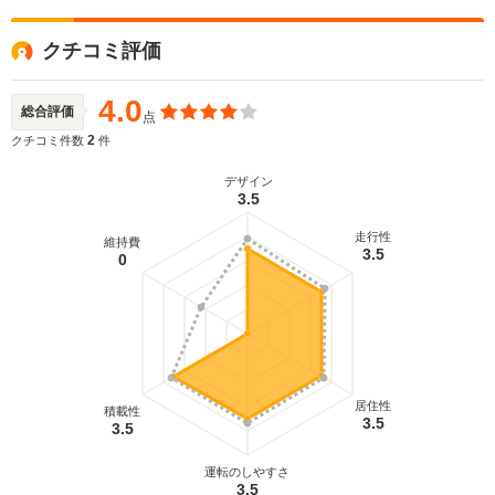
クチコミ評価
4.0
総合評価
点
2
クチコミ件数
件
デザイン
3.5
走行性
維持費
3.5
0
居住性
積載性
3.5
3.5
運転のしやすさ
3.5