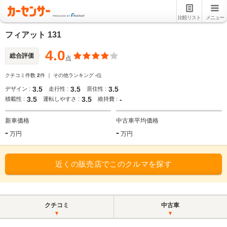
比較リスト
メニュー
フィアット 131
4.0
総合評価
点
クチコミ件数
2
件 ｜ その他ランキング
-
位
3.5
3.5
3.5
デザイン :
走行性 :
居住性 :
3.5
3.5
-
積載性 :
運転しやすさ :
維持費 :
新車価格
中古車平均価格
-
-
万円
万円
近くの販売店でこのクルマを探す
クチコミ
中古車