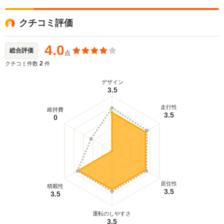
クチコミ評価
4.0
総合評価
点
2
クチコミ件数
件
デザイン
3.5
走行性
維持費
3.5
0
居住性
積載性
3.5
3.5
運転のしやすさ
3.5