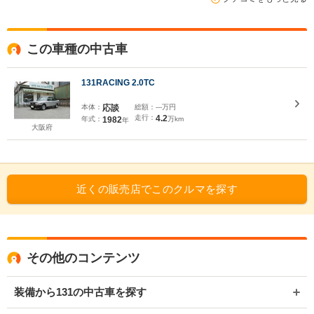
この車種の中古車
131RACING 2.0TC
本体：
応談
総額：
---万円
走行：
4.2
年式：
1982
万km
年
大阪府
近くの販売店でこのクルマを探す
その他のコンテンツ
装備から131の中古車を探す