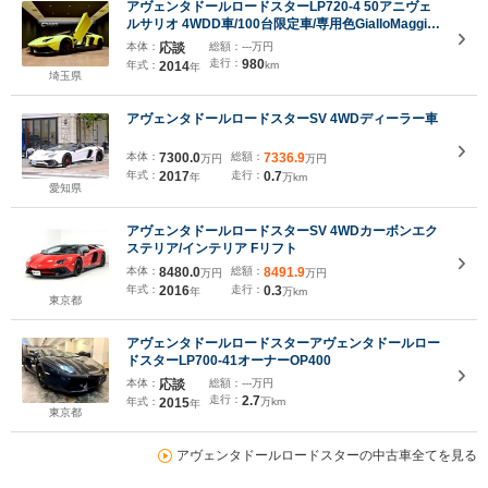
アヴェンタドールロードスターLP720-4 50アニヴェ
ルサリオ 4WDD車/100台限定車/専用色GialloMaggio/
ディーラー点検記録簿/フルノーマル/カーボンインテ
本体：
応談
総額：
---万円
リア/カーボンエンジンベイ/フロントリフター/ガラス
走行：
980
年式：
2014
km
年
エンジンフード/SENSONUM/純正20・21インチAW/
埼玉県
シートヒーター/Bカメラ
アヴェンタドールロードスターSV 4WDディーラー車
本体：
7300.0
総額：
7336.9
万円
万円
年式：
2017
走行：
0.7
年
万km
愛知県
アヴェンタドールロードスターSV 4WDカーボンエク
ステリア/インテリア Fリフト
本体：
8480.0
総額：
8491.9
万円
万円
年式：
2016
走行：
0.3
年
万km
東京都
アヴェンタドールロードスターアヴェンタドールロー
ドスターLP700-41オーナーOP400
本体：
応談
総額：
---万円
走行：
2.7
年式：
2015
万km
年
東京都
アヴェンタドールロードスターの中古車全てを見る