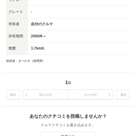
グレード
-
所有者
自分のクルマ
所有期間
2000/6～
燃費
1.7km/L
投稿者：きーかす（静岡県）
1
/1
最初
前の20件
次の20件
最後
あなたのクチコミを投稿しませんか？
クルマクチコミを書き込めます。