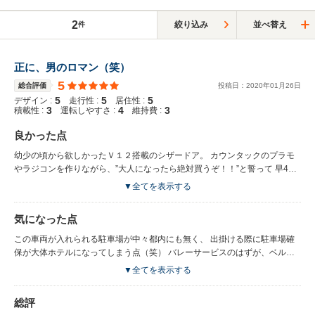
2
絞り込み
並べ替え
件
正に、男のロマン（笑）
5
総合評価
投稿日：
2020
年
01
月
26
日
5
5
5
デザイン :
走行性 :
居住性 :
3
4
3
積載性 :
運転しやすさ :
維持費 :
良かった点
幼少の頃から欲しかったＶ１２搭載のシザードア。 カウンタックのプラモ
やラジコンを作りながら、”大人になったら絶対買うぞ！！”と誓って 早40
年（笑） やっと夢が叶いました！
▼全てを表示する
気になった点
この車両が入れられる駐車場が中々都内にも無く、 出掛ける際に駐車場確
保が大体ホテルになってしまう点（笑） バレーサービスのはずが、ベルボ
ーイさんも移動するに戸惑う位のオーラ（爆） 街中で写メされるので、サ
▼全てを表示する
ングラスは必需品ですね。
総評