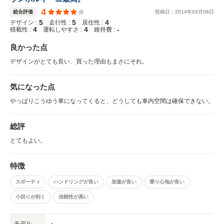
4
総合評価
投稿日：
2014
年
03
月
08
日
5
5
4
デザイン :
走行性 :
居住性 :
4
4
-
積載性 :
運転しやすさ :
維持費 :
良かった点
デザインがとても良い、買った理由もまさにそれ。
気になった点
やっぱりこうゆう車になってくると、どうしても車内空間は確保できない。
総評
とてもよい。
特徴
スポーティ
ハンドリングが良い
加速が良い
乗り心地が良い
小回りが利く
信頼性が高い
モデル
-