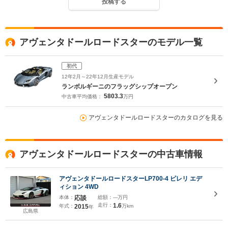
投稿する
アヴェンタドールロードスターのモデル一覧
初代
12年2月～22年12月生産モデル
ランボルギーニのフラッグシップオープン
5803.3
中古車平均価格：
万円
アヴェンタドールロードスターのカタログを見る
アヴェンタドールロードスターの中古車情報
アヴェンタドールロードスターLP700-4 ピレリ エデ
ィション 4WD
本体：
応談
総額：
---万円
走行：
1.6
年式：
2015
万km
年
広島県