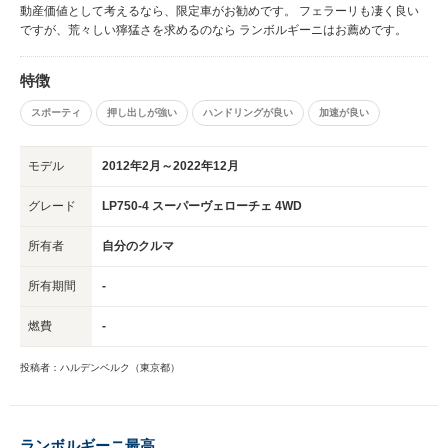
動産価値として考えるなら、限定車がお勧めです。 フェラーリも凄く良い
ですが、荒々しい獰猛さを求めるのなら ランボルギーニはお薦めです。
特徴
スポーティ
押し出しが強い
ハンドリングが良い
加速が良い
モデル
2012年2月～2022年12月
グレード
LP750-4 スーパーヴェローチェ 4WD
所有者
自分のクルマ
所有期間
-
燃費
-
投稿者：ハルデンベルク（東京都）
ランボルギーニ最高。