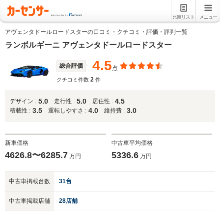
比較リスト
メニュー
アヴェンタドールロードスターの口コミ・クチコミ・評価・評判一覧
ランボルギーニ アヴェンタドールロードスター
4.5
総合評価
点
2
クチコミ件数
件
5.0
5.0
4.5
デザイン :
走行性 :
居住性 :
3.5
4.0
3.0
積載性 :
運転しやすさ :
維持費 :
新車価格
中古車平均価格
4626.8〜6285.7
5336.6
万円
万円
中古車掲載台数
31台
中古車掲載店舗
28店舗