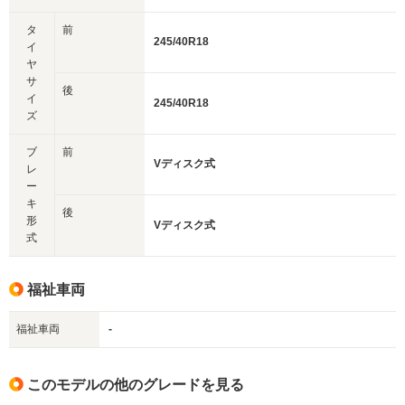
タ
前
245/40R18
イ
ヤ
サ
後
イ
245/40R18
ズ
ブ
前
Vディスク式
レ
ー
キ
後
形
Vディスク式
式
福祉車両
福祉車両
-
このモデルの他のグレードを見る