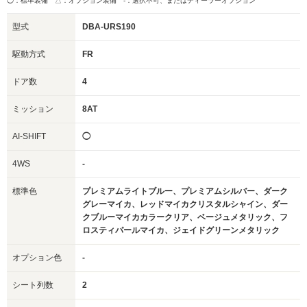
◯：標準装備 △：オプション装備
-：選択不可、またはディーラーオプション
型式
DBA-URS190
駆動方式
FR
ドア数
4
ミッション
8AT
AI-SHIFT
◯
4WS
-
標準色
プレミアムライトブルー、プレミアムシルバー、ダーク
グレーマイカ、レッドマイカクリスタルシャイン、ダー
クブルーマイカカラークリア、ベージュメタリック、フ
ロスティパールマイカ、ジェイドグリーンメタリック
オプション色
-
シート列数
2