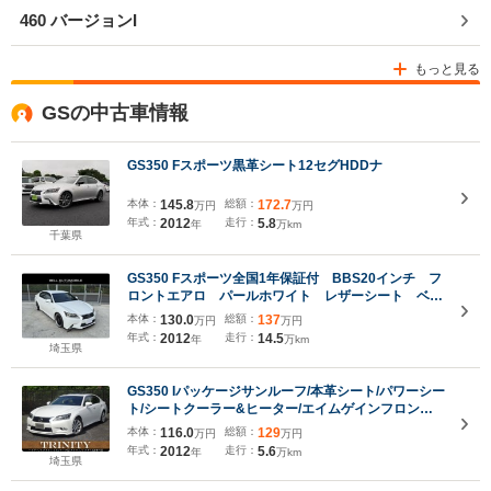
460 バージョンI
もっと見る
GSの中古車情報
GS350 Fスポーツ黒革シート12セグHDDナ
本体：
145.8
総額：
172.7
万円
万円
年式：
2012
走行：
5.8
年
万km
千葉県
GS350 Fスポーツ全国1年保証付 BBS20インチ フ
ロントエアロ パールホワイト レザーシート ベン
チレーション ナビ バックカメラ
本体：
130.0
総額：
137
万円
万円
年式：
2012
走行：
14.5
年
万km
埼玉県
GS350 Iパッケージサンルーフ/本革シート/パワーシー
ト/シートクーラー&ヒーター/エイムゲインフロント
スポイラー/クルーズコントロール/ビルトインETC/純
本体：
116.0
総額：
129
万円
万円
正ナビTV&バックカメラ/Bluetoothオーディオ
年式：
2012
走行：
5.6
年
万km
埼玉県