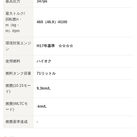
最高出力
347ps
最大トルク/
回転数n・
460（46.9）/4100
m（kg・
m）/rpm
環境対策エンジ
H17年基準 ☆☆☆☆
ン
使用燃料
ハイオク
燃料タンク容量
71リットル
燃費(10.15モー
9.3km/L
ド)
燃費(WLTCモ
-km/L
ード)
燃費基準達成
-