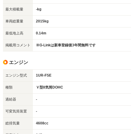
最大積載量
-kg
車両総重量
2015kg
最低地上高
0.14m
掲載用コメント
※G-Linkは新車登録後3年間無料です
エンジン
エンジン型式
1UR-FSE
種類
Ｖ型8気筒DOHC
過給器
-
可変気筒装置
-
総排気量
4608cc