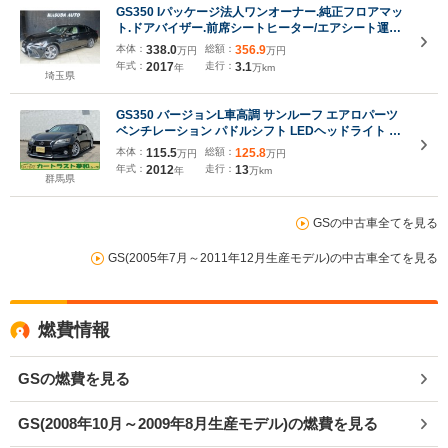
GS350 Iパッケージ法人ワンオーナー.純正フロアマッ
ト.ドアバイザー.前席シートヒーター/エアシート運転
席メモリーシート.後席フィルム.ステアリングヒータ
本体：
338.0
総額：
356.9
万円
万円
ー.パワートランク&イージークローザー.後席カーテ
年式：
2017
走行：
3.1
年
万km
ン.電動シェード
埼玉県
GS350 バージョンL車高調 サンルーフ エアロパーツ
ベンチレーション パドルシフト LEDヘッドライト エ
ンジンスターター ETC
本体：
115.5
総額：
125.8
万円
万円
年式：
2012
走行：
13
年
万km
群馬県
GSの中古車全てを見る
GS(2005年7月～2011年12月生産モデル)の中古車全てを見る
燃費情報
GSの燃費を見る
GS(2008年10月～2009年8月生産モデル)の燃費を見る