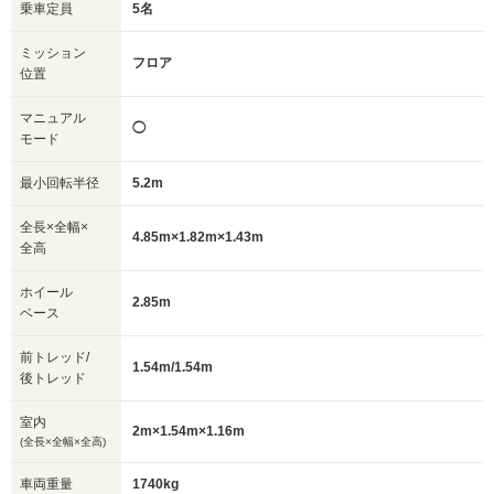
乗車定員
5名
ミッション
フロア
位置
マニュアル
◯
モード
最小回転半径
5.2m
全長×全幅×
4.85m×1.82m×1.43m
全高
ホイール
2.85m
ベース
前トレッド/
1.54m/1.54m
後トレッド
室内
2m×1.54m×1.16m
(全長×全幅×全高)
車両重量
1740kg