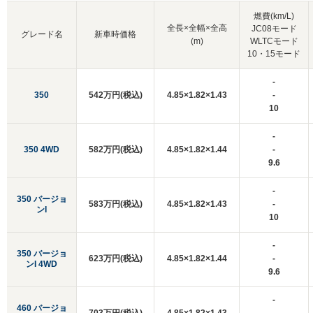
燃費(km/L)
全長×全幅×全高
JC08モード
グレード名
新車時価格
(m)
WLTCモード
10・15モード
-
350
542万円(税込)
4.85×1.82×1.43
-
10
-
350 4WD
582万円(税込)
4.85×1.82×1.44
-
9.6
-
350 バージョ
583万円(税込)
4.85×1.82×1.43
-
ンI
10
-
350 バージョ
623万円(税込)
4.85×1.82×1.44
-
ンI 4WD
9.6
-
460 バージョ