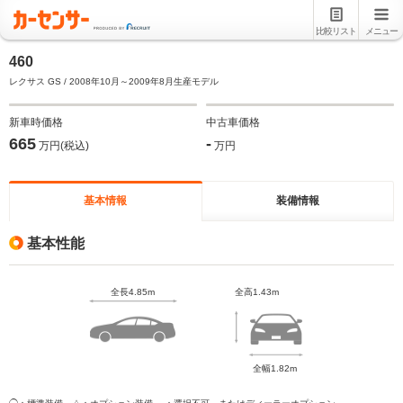
比較リスト
メニュー
460
レクサス GS / 2008年10月～2009年8月生産モデル
新車時価格
中古車価格
665
-
万円(税込)
万円
基本情報
装備情報
基本性能
全長4.85m
全高1.43m
全幅1.82m