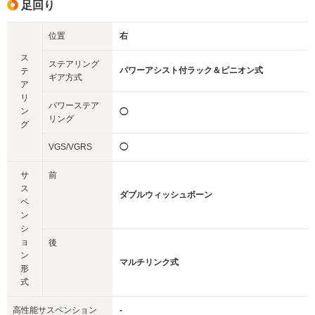
足回り
位置
右
ス
ステアリング
パワーアシスト付ラック＆ピニオン式
テ
ギア方式
ア
リ
パワーステア
ン
◯
リング
グ
VGS/VGRS
◯
サ
前
ス
ダブルウィッシュボーン
ペ
ン
シ
ョ
後
ン
マルチリンク式
形
式
高性能サスペンション
-