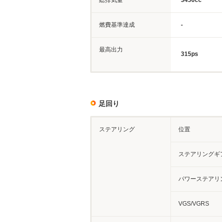
総排気量
3456cc
燃費基準達成
-
最高出力
315ps
足回り
ステアリング
位置
ステアリングギ
パワーステアリ
VGS/VGRS