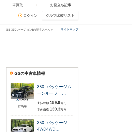
車買取
お役立ち記事
ログイン
クルマ比較リスト
サイトマップ
GS 350 バージョンIの基本スペック
GSの中古車情報
350 Iパッケージム
ーンルーフ …
159.9
支払総額
万円
群馬県
139.3
本体価格
万円
350 Iパッケージ
4WD4WD…