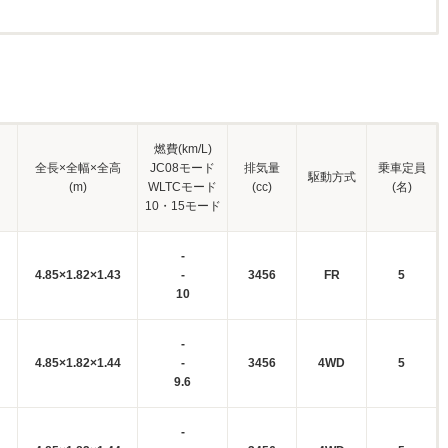
燃費(km/L)
全長×全幅×全高
JC08モード
排気量
乗車定員
駆動方式
(m)
WLTCモード
(cc)
(名)
10・15モード
-
4.85×1.82×1.43
-
3456
FR
5
10
-
4.85×1.82×1.44
-
3456
4WD
5
9.6
-