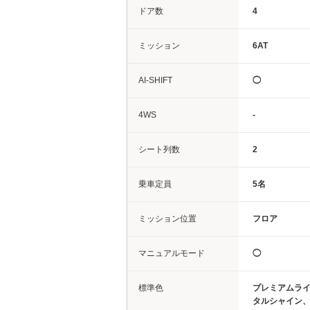
ドア数
4
ミッション
6AT
AI-SHIFT
◯
4WS
-
シート列数
2
乗車定員
5名
ミッション位置
フロア
マニュアルモード
◯
標準色
プレミアムラ
タルシャイン