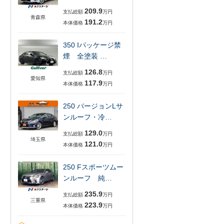
209.9
支払総額
万円
青森県
191.2
本体価格
万円
350 Iパッケージ禁
煙 全塗装 …
126.8
支払総額
万円
愛知県
117.9
本体価格
万円
250 バージョンLサ
ンルーフ・冷…
129.0
支払総額
万円
埼玉県
121.0
本体価格
万円
250 Fスポーツムー
ンルーフ 純…
235.9
支払総額
万円
三重県
223.9
本体価格
万円