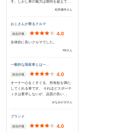
す。しかし車の魅力は期待を超えて…
松田優作さん
おじさんが乗るクルマ
4.0
総合評価
全体的に良いクルマでした。
R8さん
一般的な国産車とは一…
4.0
総合評価
オーナー心をくすぐる、所有欲を満た
してくれる車です。 それほどスポーテ
ィさは要求しないが、品質の良い…
みなみかぜさん
ブランド
4.0
総合評価