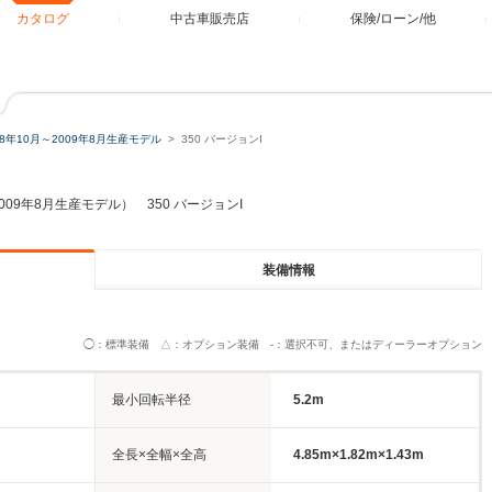
カタログ
中古車販売店
保険/ローン/他
08年10月～2009年8月生産モデル
350 バージョンI
2009年8月生産モデル） 350 バージョンI
装備情報
◯：標準装備 △：オプション装備 -：選択不可、またはディーラーオプション
最小回転半径
5.2m
全長×全幅×全高
4.85m×1.82m×1.43m