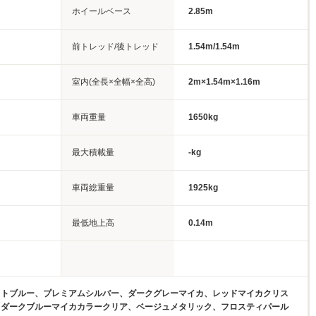
ホイールベース
2.85m
前トレッド/後トレッド
1.54m/1.54m
室内(全長×全幅×全高)
2m×1.54m×1.16m
車両重量
1650kg
最大積載量
-kg
車両総重量
1925kg
最低地上高
0.14m
イトブルー、プレミアムシルバー、ダークグレーマイカ、レッドマイカクリス
、ダークブルーマイカカラークリア、ベージュメタリック、フロスティパール