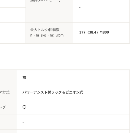
燃費(WLTCモード)
-
最大トルク/回転数
377（38.4）/4800
n・m（kg・m）/rpm
右
ア方式
パワーアシスト付ラック＆ピニオン式
ング
◯
-