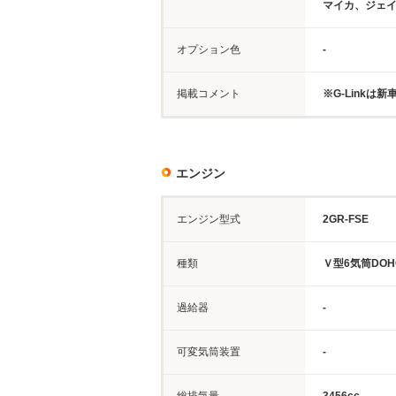
マイカ、ジェ
オプション色
-
掲載コメント
※G-Linkは
エンジン
エンジン型式
2GR-FSE
種類
Ｖ型6気筒DOH
過給器
-
可変気筒装置
-