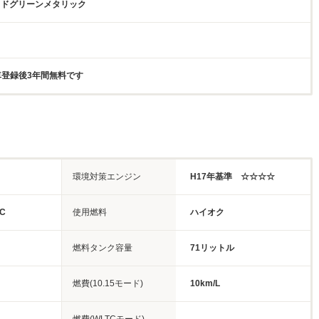
イドグリーンメタリック
新車登録後3年間無料です
環境対策エンジン
H17年基準 ☆☆☆☆
C
使用燃料
ハイオク
燃料タンク容量
71リットル
燃費(10.15モード)
10km/L