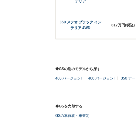
テリア
350 メテオ ブラック イン
617万円(税込)
テリア 4WD
◆GSの別のモデルから探す
460 バージョンI
460 バージョンI
350 ア
◆GSを売却する
GSの車買取・車査定