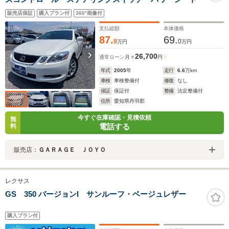
販売店保証
購入プラン付
360°画像付
支払総額
本体価格
87.
69.
9
0
万円
万円
26,700
通常ローン
月々
円
年式
2005
年
走行
6.6
万km
車検
車検整備付
修復
なし
保証
保証付
整備
法定整備付
住所
愛知県丹羽郡
今すぐ在庫確認・見積依頼
無
電話する
料
販売店：
ＧＡＲＡＧＥ ＪＯＹＯ
レクサス
GS 350 バージョンI サンルーフ・ベージュレザー
購入プラン付