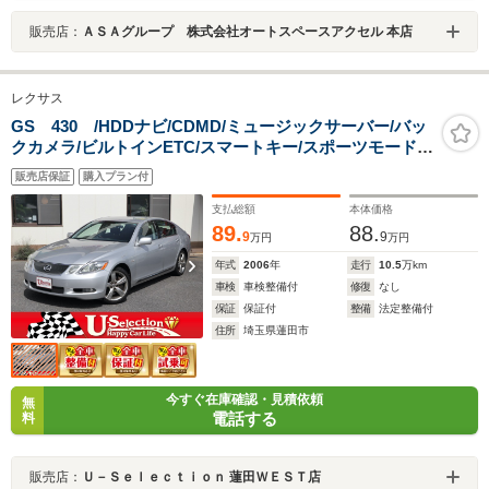
販売店：
ＡＳＡグループ 株式会社オートスペースアクセル 本店
レクサス
GS 430 /HDDナビ/CDMD/ミュージックサーバー/バッ
クカメラ/ビルトインETC/スマートキー/スポーツモード付
AT/クルーズコントロール/リア電動サンシェード/純正18
販売店保証
購入プラン付
インチアルミ/ウッドコンビハンドル
支払総額
本体価格
89.
88.
9
9
万円
万円
年式
2006
年
走行
10.5
万km
車検
車検整備付
修復
なし
保証
保証付
整備
法定整備付
住所
埼玉県蓮田市
今すぐ在庫確認・見積依頼
無
電話する
料
販売店：
Ｕ－Ｓｅｌｅｃｔｉｏｎ 蓮田ＷＥＳＴ店