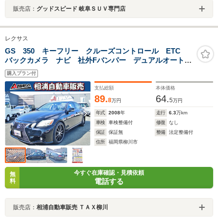
販売店：
グッドスピード 岐阜ＳＵＶ専門店
レクサス
GS 350 キーフリー クルーズコントロール ETC
バックカメラ ナビ 社外Fバンパー デュアルオートエ
アコン 社外アルミ オートライト ディスチャージヘ
購入プラン付
ッドライト 電動シート フロントフォグランプ
支払総額
本体価格
89.
64.
8
5
万円
万円
年式
2008
年
走行
6.3
万km
車検
車検整備付
修復
なし
保証
保証無
整備
法定整備付
住所
福岡県柳川市
今すぐ在庫確認・見積依頼
無
電話する
料
販売店：
相浦自動車販売 ＴＡＸ柳川