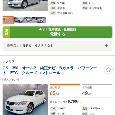
車検
'27/03
修復
なし
保証
保証無
整備
法定整備無
住所
茨城県猿島郡
今すぐ在庫確認・見積依頼
無
電話する
料
販売店：
ＩＮＦＯ ＧＡＲＡＧＥ
レクサス
GS 350 オールP 純正ナビ Bカメラ パワーシー
ト ETC クルーズコントロール
購入プラン付
支払総額
本体価格
65
49.
8
万円
万円
9,700
通常ローン
月々
円
年式
2006
年
走行
13.9
万km
車検
'27/09
修復
なし