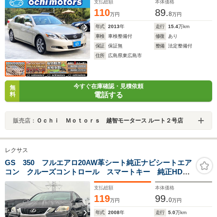
支払総額
本体価格
110
89.
8
万円
万円
年式
2013
年
走行
15.4
万km
車検
車検整備付
修復
あり
保証
保証無
整備
法定整備付
住所
広島県東広島市
今すぐ在庫確認・見積依頼
無
電話する
料
販売店：
Ｏｃｈｉ Ｍｏｔｏｒｓ 越智モータース ルート２号店
レクサス
GS 350 フルエアロ20AW革シート純正ナビシートエア
コン クルーズコントロール スマートキー 純正HDD
ナビ ミュージックサーバー バックカメラ ETC パ
支払総額
本体価格
ワーシート シートメモリー HIDヘッドライト オート
119
99.
ライト
0
万円
万円
年式
2008
年
走行
5.0
万km