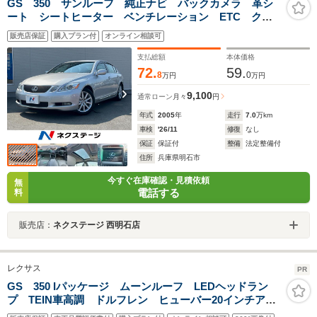
GS 350 サンルーフ 純正ナビ バックカメラ 革シ
ート シートヒーター ベンチレーション ETC クル
ーズコントロール パワーシート 17インチアルミ ウ
販売店保証
購入プラン付
オンライン相談可
ッドコンビステアリング コーナーセンサー
支払総額
本体価格
72.
59.
8
0
万円
万円
9,100
通常ローン
月々
円
年式
2005
年
走行
7.0
万km
車検
'26/11
修復
なし
保証
保証付
整備
法定整備付
住所
兵庫県明石市
今すぐ在庫確認・見積依頼
無
電話する
料
販売店：
ネクステージ 西明石店
レクサス
PR
GS 350 Iパッケージ ムーンルーフ LEDヘッドラン
プ TEIN車高調 ドルフレン ヒューバー20インチアル
ミホイール 後期ルック 前席ベンチレーション付シー