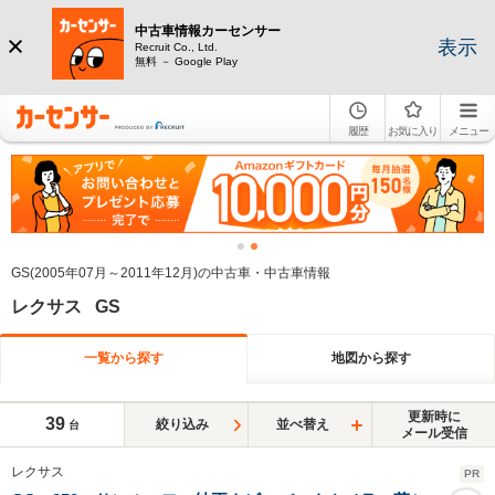
中古車情報カーセンサー
表示
Recruit Co., Ltd.
無料 － Google Play
履歴
お気に入り
メニュー
GS(2005年07月～2011年12月)の中古車・中古車情報
レクサス GS
一覧から探す
地図から探す
更新時に
39
絞り込み
並べ替え
台
メール受信
レクサス
PR