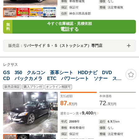
車検
車検整備無
修復
なし
保証
保証付
整備
法定整備無
住所
神奈川県高座郡
今すぐ在庫確認・見積依頼
無
電話する
料
販売店：
リバーサイド Ｓ・Ｓ（ストックシェア）専門店
レクサス
GS 350 クルコン 茶革シート HDDナビ DVD
CD バックカメラ ETC パワーシート ソナー スマ
ートキー プッシュスタート
販売店保証
購入プラン付
オンライン相談可
支払総額
本体価格
87.
72.
9
9
万円
万円
9,400
通常ローン
月々
円
年式
2009
年
走行
6.9
万km
車検
車検整備付
修復
なし
保証
保証付
整備
法定整備付