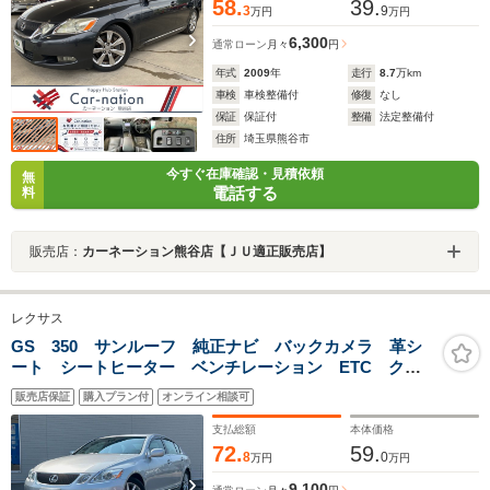
58.
39.
3
9
万円
万円
6,300
通常ローン
月々
円
年式
2009
年
走行
8.7
万km
車検
車検整備付
修復
なし
保証
保証付
整備
法定整備付
住所
埼玉県熊谷市
今すぐ在庫確認・見積依頼
無
電話する
料
販売店：
カーネーション熊谷店【ＪＵ適正販売店】
レクサス
GS 350 サンルーフ 純正ナビ バックカメラ 革シ
ート シートヒーター ベンチレーション ETC クル
ーズコントロール パワーシート 17インチアルミ ウ
販売店保証
購入プラン付
オンライン相談可
ッドコンビステアリング コーナーセンサー
支払総額
本体価格
72.
59.
8
0
万円
万円
9,100