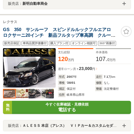
販売店：
新明自動車商会
レクサス
GS 350 サンルーフ スピンドルルックフルエアロ
ロクサーニ20インチ 新品フルタップ車高調 クルーズ
コントロール ETC スマートキー
販売店保証
車両品質評価書付
購入プラン付
オンライン相談可
360°画像付
支払総額
本体価格
120
107.
0
万円
万円
23,000
通常ローン
月々
円
年式
2007
年
走行
7.1
万km
車検
'28/01
修復
なし
保証
保証付
整備
法定整備付
住所
岐阜県山県市
今すぐ在庫確認・見積依頼
無
電話する
料
販売店：
ＡＬＥＳＳ 本店（アレス） ＶＩＰカー＆カスタムセダン専門店