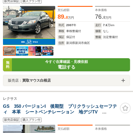
販売店保証
購入プラン付
ナー HID フォグ 純正アルミ 関東仕入
支払総額
本体価格
89.
76.
8
8
万円
万円
年式
2007
年
走行
7.6
万km
車検
車検整備付
修復
なし
保証
保証付
整備
法定整備付
住所
新潟県新潟市南区
今すぐ在庫確認・見積依頼
無
電話する
料
販売店：
買取マウス白根店
レクサス
GS 350 バージョンI 後期型 プリクラッシュセーフテ
ィ 本革 シートベンチレーション 地デジTV
Bluetooth接続 純正HDDナビ CD/DVD再生 バックカ
販売店保証
購入プラン付
メラ TV/ナビキット クリアランスソナー 純正17アル
ミ
支払総額
本体価格