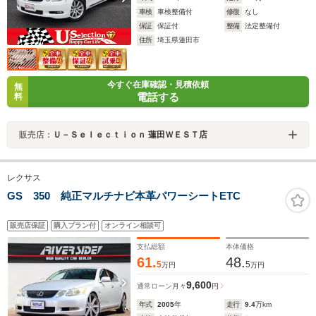
車検
車検整備付
修復
なし
保証
保証付
整備
法定整備付
住所
埼玉県蓮田市
今すぐ在庫確認・見積依頼
無
電話する
料
販売店：
Ｕ－Ｓｅｌｅｃｔｉｏｎ 蓮田ＷＥＳＴ店
レクサス
GS 350 純正マルチナビ本革パワーシートETC
販売店保証
購入プラン付
オンライン相談可
支払総額
本体価格
61.
48.
5
5
万円
万円
9,600
通常ローン
月々
円
年式
2005
年
走行
9.4
万km