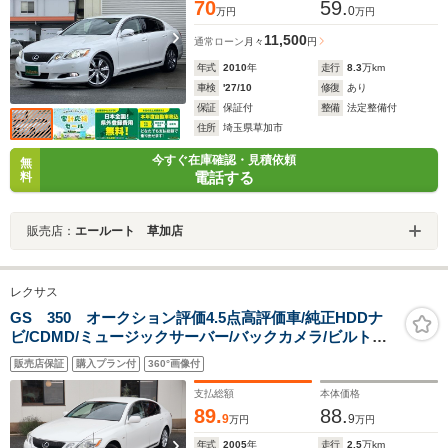
70
59.
0
万円
万円
11,500
通常ローン
月々
円
年式
2010
年
走行
8.3
万km
車検
'27/10
修復
あり
保証
保証付
整備
法定整備付
住所
埼玉県草加市
今すぐ在庫確認・見積依頼
無
電話する
料
販売店：
エールート 草加店
レクサス
GS 350 オークション評価4.5点高評価車/純正HDDナ
ビ/CDMD/ミュージックサーバー/バックカメラ/ビルトイ
ンETC/スマートキー/クルコン/ドアバイザー/17インチア
販売店保証
購入プラン付
360°画像付
ルミ/パワーシート/スポーツモード付A'T/電動コーナーポ
ール
支払総額
本体価格
89.
88.
9
9
万円
万円
年式
2005
年
走行
2.5
万km