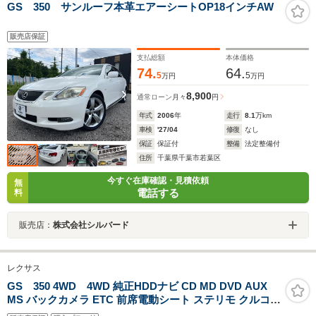
GS 350 サンルーフ本革エアーシートOP18インチAW
販売店保証
支払総額
本体価格
74.
64.
5
5
万円
万円
8,900
通常ローン
月々
円
年式
2006
年
走行
8.1
万km
車検
'27/04
修復
なし
保証
保証付
整備
法定整備付
住所
千葉県千葉市若葉区
今すぐ在庫確認・見積依頼
無
電話する
料
販売店：
株式会社シルバード
レクサス
GS 350 4WD 4WD 純正HDDナビ CD MD DVD AUX
MS バックカメラ ETC 前席電動シート ステリモ クルコン
本革巻ステアリング 横滑り防止 AFS 前後クリアランスソ