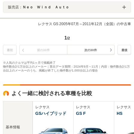
販売店：
Ｎｅｏ Ｗｉｎｄ Ａｕｔｏ
レクサス GS 2005年07月～2011年12月（全国）の中古車
1
/2
最初
前の30件
次の30件
最後
※人気のクルマは平均1ヶ月で掲載終了
物件数合計1万台以上のメーカー｜算出データ期間：2024年9月～11月｜内容：物件数合計1万
台以上のメーカーのうち、掲載が終了した物件数が1,000台以上の場合
よく一緒に検討される車種を比較
レクサス
レクサス
レクサス
GSハイブリッド
GS F
HS
基本情報