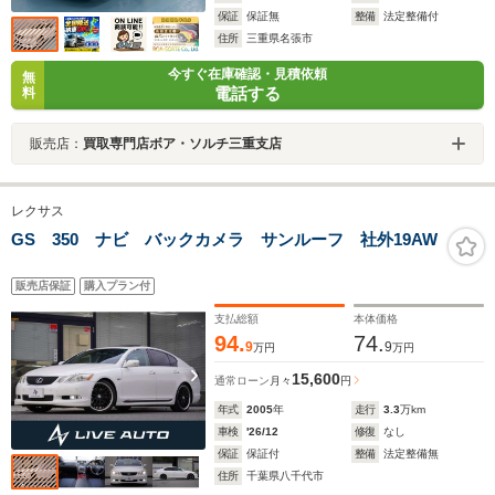
保証
保証無
整備
法定整備付
住所
三重県名張市
今すぐ在庫確認・見積依頼
無
電話する
料
販売店：
買取専門店ボア・ソルチ三重支店
レクサス
GS 350 ナビ バックカメラ サンルーフ 社外19AW
販売店保証
購入プラン付
支払総額
本体価格
94.
74.
9
9
万円
万円
15,600
通常ローン
月々
円
年式
2005
年
走行
3.3
万km
車検
'26/12
修復
なし
保証
保証付
整備
法定整備無
住所
千葉県八千代市