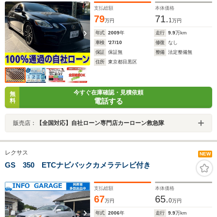
支払総額
本体価格
79
71.
1
万円
万円
年式
2009
年
走行
9.9
万km
車検
'27/10
修復
なし
保証
保証無
整備
法定整備無
住所
東京都目黒区
今すぐ在庫確認・見積依頼
無
電話する
料
販売店：
【全国対応】自社ローン専門店カーローン救急隊
レクサス
NEW
GS 350 ETCナビバックカメラテレビ付き
支払総額
本体価格
67
65.
0
万円
万円
年式
2006
年
走行
9.9
万km