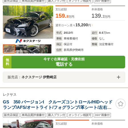
販売店保証
車両品質評価書付
購入プラン付
オンライン相談可
360°画像付
トヒーター ブラック革シート クルーズコントロール
支払総額
本体価格
159.
139.
9
3
万円
万円
15,200
通常ローン
月々
円
年式
2013
年
走行
8.0
万km
車検
車検整備付
修復
なし
保証
保証付
整備
法定整備付
住所
群馬県伊勢崎市
今すぐ在庫確認・見積依頼
無
電話する
料
販売店：
ネクステージ 伊勢崎店
レクサス
GS 350 バージョンI クルーズコントロール/HIDヘッド
ランプ/AFS/オートライト/フォグランプ/革シート/左右独
立AAC/前席パワーシート・シートヒーター/木製・革コン
販売店保証
車両品質評価書付
購入プラン付
オンライン相談可
360°画像付
ビステアリング/純正HDDナビ/バックカメラ
支払総額
本体価格