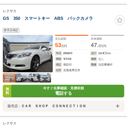
レクサス
GS 350 スマートキー ABS バックカメラ
販売店保証
支払総額
本体価格
53
47.
0
万円
万円
年式
2006
年
走行
14.9
万km
車検
'27/10
修復
なし
保証
保証付
整備
法定整備付
住所
北海道帯広市
今すぐ在庫確認・見積依頼
無
電話する
料
販売店：
ＣＡＲ ＳＨＯＰ ＣＯＮＮＥＣＴＩＯＮ
レクサス