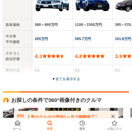
新車価格
580～900万円
1100～1550万円
395～570
中古車
205万円
595.7万円
101.9万円
平均価格
クチコミ
4.3
4.8
3.9
総合評価
乗車定員
5人
5人
5人
▼
全てを表示する
ドア数
4ドア
4ドア
4ドア
全高
全高
全高
お探しの条件で360°画像付きのクルマ
1.46m
1.44m
1.5m
※
人気のクルマは平均1ヶ月で掲載終了
在庫が無くなる前にお問い合わせください
全幅
全幅
全
サイズ
1.84m
1.86m
1.
ホーム
検索
履歴
お気に入り
全長
全長