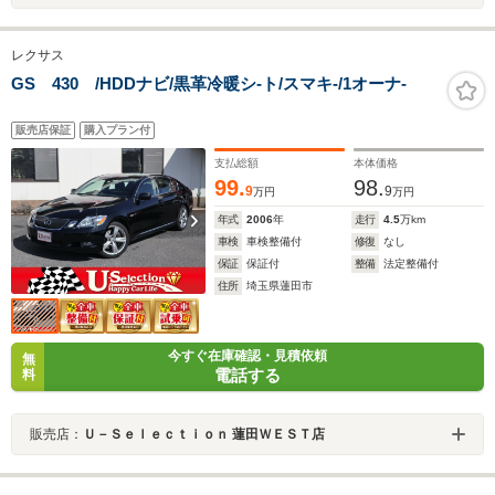
レクサス
GS 430 /HDDナビ/黒革冷暖シ-ト/スマキ-/1オーナ-
販売店保証
購入プラン付
支払総額
本体価格
99.
98.
9
9
万円
万円
年式
2006
年
走行
4.5
万km
車検
車検整備付
修復
なし
保証
保証付
整備
法定整備付
住所
埼玉県蓮田市
今すぐ在庫確認・見積依頼
無
電話する
料
販売店：
Ｕ－Ｓｅｌｅｃｔｉｏｎ 蓮田ＷＥＳＴ店