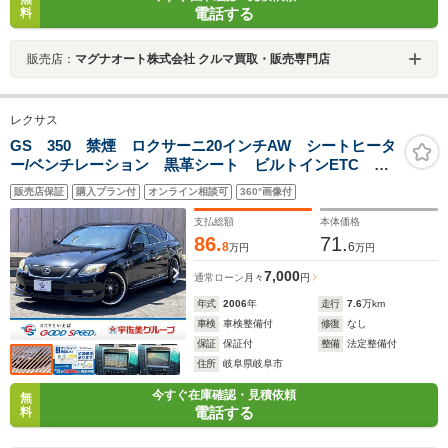
電話する
料
販売店：
マグナオート株式会社 クルマ買取・販売専門店
レクサス
GS 350 禁煙 ロクサーニ20インチAW シートヒータ
ー/ベンチレーション 黒革シート ビルトインETC ク
リアランスソナー バックカメラ パワーシート プッ
販売店保証
購入プラン付
オンライン相談可
360°画像付
シュスタート SRSエアバック HIDヘッドランプ
支払総額
本体価格
86.
71.
8
6
万円
万円
7,000
通常ローン
月々
円
年式
2006
年
走行
7.6
万km
車検
車検整備付
修復
なし
保証
保証付
整備
法定整備付
住所
岐阜県岐阜市
今すぐ在庫確認・見積依頼
無
電話する
料