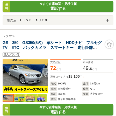
今すぐ在庫確認・見積依頼
無
電話する
料
販売店：
ＬＩＶＥ ＡＵＴＯ
レクサス
GS 350 GS350(5名) 革シート HDDナビ フルセグ
TV ETC バックカメラ スマートキー 走行距離
57800キロ
購入プラン付
支払総額
本体価格
72
49.
5
万円
万円
18,100
通常ローン
月々
円
年式
2005
年
走行
5.8
万km
車検
車検整備付
修復
なし
保証
保証無
整備
法定整備付
住所
神奈川県厚木市
今すぐ在庫確認・見積依頼
無
電話する
料