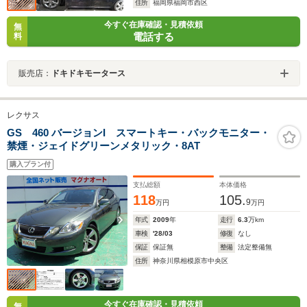
住所
福岡県福岡市西区
今すぐ在庫確認・見積依頼
無
電話する
料
販売店：
ドキドキモータース
レクサス
GS 460 バージョンI スマートキー・バックモニター・
禁煙・ジェイドグリーンメタリック・8AT
購入プラン付
支払総額
本体価格
118
105.
9
万円
万円
年式
2009
年
走行
6.3
万km
車検
'28/03
修復
なし
保証
保証無
整備
法定整備無
住所
神奈川県相模原市中央区
今すぐ在庫確認・見積依頼
無