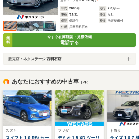
通常ローン
月々
円
年式
2005
年
走行
7.0
万km
車検
'26/11
修復
なし
保証
保証付
整備
法定整備付
住所
兵庫県明石市
今すぐ在庫確認・見積依頼
無
電話する
料
販売店：
ネクステージ 西明石店
あなたにおすすめの中古車
［PR］
スズキ
マツダ
トヨタ
スイフト 1.0 RSt セー
デミオ 1.5 XD ツーリ
ライズ 1.0 Z