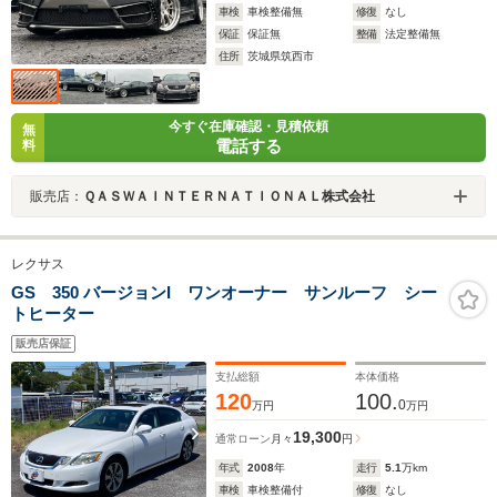
車検
車検整備無
修復
なし
保証
保証無
整備
法定整備無
住所
茨城県筑西市
今すぐ在庫確認・見積依頼
無
電話する
料
販売店：
ＱＡＳＷＡＩＮＴＥＲＮＡＴＩＯＮＡＬ株式会社
レクサス
GS 350 バージョンI ワンオーナー サンルーフ シー
トヒーター
販売店保証
支払総額
本体価格
120
100.
0
万円
万円
19,300
通常ローン
月々
円
年式
2008
年
走行
5.1
万km
車検
車検整備付
修復
なし