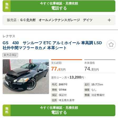
今すぐ在庫確認・見積依頼
無
電話する
料
販売店：
ＧＣ北大村 オールメンテナンスガレージ デイツ
レクサス
GS 430 サンルーフ ETC アルミホイール 車高調 LSD
社外中間マフラー Bカメ 本革シート
販売店保証
支払総額
本体価格
77.
74.
9
9
万円
万円
13,200
通常ローン
月々
円
年式
2007
年
走行
15.7
万km
車検
'27/04
修復
なし
保証
保証付
整備
法定整備付
住所
埼玉県久喜市
今すぐ在庫確認・見積依頼
無
電話する
料