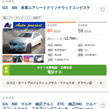
レクサス
GS 350 本革エアシートクリソナウッドコンビステ
購入プラン付
オンライン相談可
支払総額
本体価格
87.
59.
8
0
万円
万円
12,700
通常ローン
月々
円
年式
2005
年
走行
10.6
万km
車検
車検整備付
修復
なし
保証
保証無
整備
法定整備付
住所
千葉県松戸市
今すぐ在庫確認・見積依頼
無
電話する
料
販売店：
オートプロジェクト レクサス・マジェスタ・クラウン店
レクサス
GS 350 マルチ 純正アルミ ETC 純正HID クルー
ズコントロール ステアリングスイッチ パワーシート