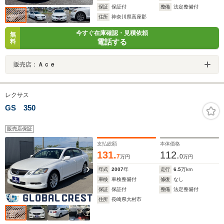
保証
保証付
整備
法定整備付
住所
神奈川県高座郡
今すぐ在庫確認・見積依頼
無
電話する
料
販売店：
Ａｃｅ
レクサス
GS 350
販売店保証
支払総額
本体価格
131.
112.
7
0
万円
万円
年式
2007
年
走行
6.5
万km
車検
車検整備付
修復
なし
保証
保証付
整備
法定整備付
住所
長崎県大村市