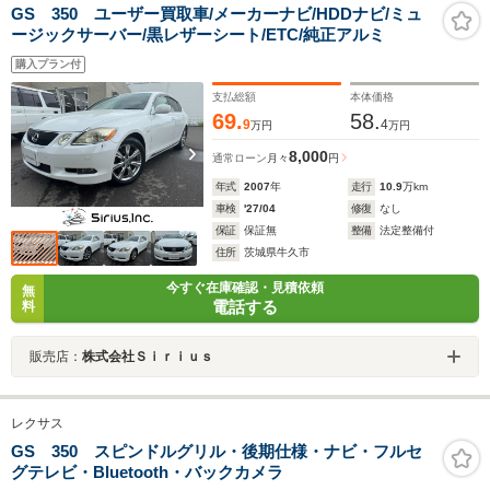
GS 350 ユーザー買取車/メーカーナビ/HDDナビ/ミュ
ージックサーバー/黒レザーシート/ETC/純正アルミ
購入プラン付
支払総額
本体価格
69.
58.
9
4
万円
万円
8,000
通常ローン
月々
円
年式
2007
年
走行
10.9
万km
車検
'27/04
修復
なし
保証
保証無
整備
法定整備付
住所
茨城県牛久市
今すぐ在庫確認・見積依頼
無
電話する
料
販売店：
株式会社Ｓｉｒｉｕｓ
レクサス
GS 350 スピンドルグリル・後期仕様・ナビ・フルセ
グテレビ・Bluetooth・バックカメラ