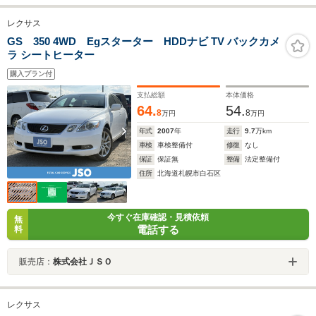
レクサス
GS 350 4WD Egスターター HDDナビ TV バックカメ
ラ シートヒーター
購入プラン付
支払総額
本体価格
64.
54.
8
8
万円
万円
年式
2007
年
走行
9.7
万km
車検
車検整備付
修復
なし
保証
保証無
整備
法定整備付
住所
北海道札幌市白石区
今すぐ在庫確認・見積依頼
無
電話する
料
販売店：
株式会社ＪＳＯ
レクサス