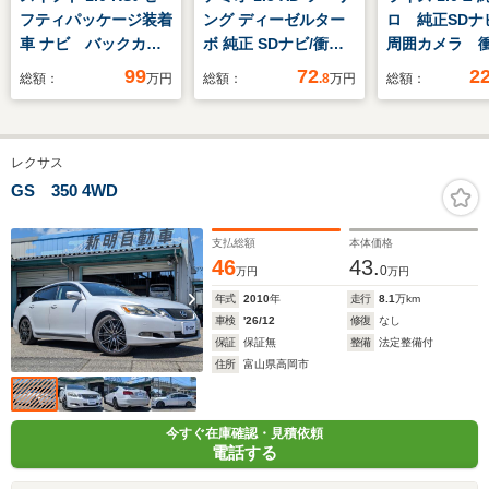
フティパッケージ装着
ング ディーゼルター
ロ 純正SDナ
車 ナビ バックカメ
ボ 純正 SDナビ/衝突
周囲カメラ 
ラ ETC車載器 ドラ
安全装置/ドライブレ
軽減システム
99
72
2
総額：
万円
総額：
.8
万円
総額：
イブレコーダー プッ
コーダー 社外/ヘッド
ーセンサー 
シュスタート パドル
ランプ
キー LEDヘ
シフト
LED/Bluetooth接
ルトインETC
レクサス
続/ETC/EBD付ABS/横
17インチアル
滑り防止装置/アイド
ートライト
GS 350 4WD
リングストップ/クル
Bluetooth C
ーズコントロール
支払総額
本体価格
46
43.
0
万円
万円
年式
2010
年
走行
8.1
万km
車検
'26/12
修復
なし
保証
保証無
整備
法定整備付
住所
富山県高岡市
今すぐ在庫確認・見積依頼
電話する