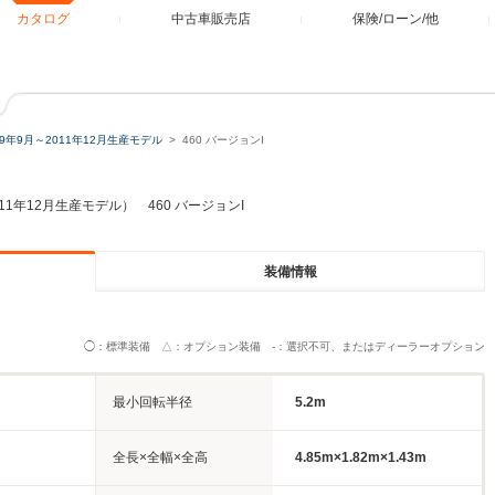
カタログ
中古車販売店
保険/ローン/他
09年9月～2011年12月生産モデル
460 バージョンI
011年12月生産モデル） 460 バージョンI
装備情報
◯：標準装備 △：オプション装備 -：選択不可、またはディーラーオプション
最小回転半径
5.2m
全長×全幅×全高
4.85m×1.82m×1.43m