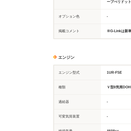
ープぺリドッ
オプション色
-
掲載コメント
※G-Linkは
エンジン
エンジン型式
1UR-FSE
種類
Ｖ型8気筒DOH
過給器
-
可変気筒装置
-