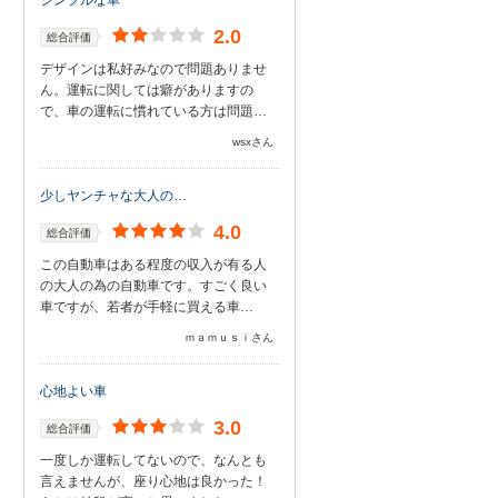
シンプルな車
2.0
総合評価
デザインは私好みなので問題ありませ
ん。運転に関しては癖がありますの
で、車の運転に慣れている方は問題…
wsxさん
少しヤンチャな大人の…
4.0
総合評価
この自動車はある程度の収入が有る人
の大人の為の自動車です。すごく良い
車ですが、若者が手軽に買える車…
ｍａｍｕｓｉさん
心地よい車
3.0
総合評価
一度しか運転してないので、なんとも
言えませんが、座り心地は良かった！