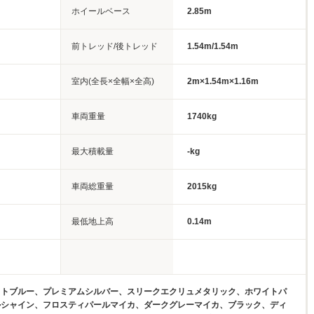
ホイールベース
2.85m
前トレッド/後トレッド
1.54m/1.54m
室内(全長×全幅×全高)
2m×1.54m×1.16m
車両重量
1740kg
最大積載量
-kg
車両総重量
2015kg
最低地上高
0.14m
イトブルー、プレミアムシルバー、スリークエクリュメタリック、ホワイトパ
ルシャイン、フロスティパールマイカ、ダークグレーマイカ、ブラック、ディ