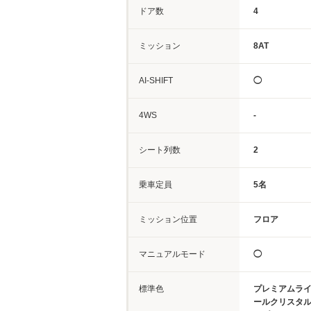
ドア数
4
ミッション
8AT
AI-SHIFT
◯
4WS
-
シート列数
2
乗車定員
5名
ミッション位置
フロア
マニュアルモード
◯
標準色
プレミアムラ
ールクリスタ