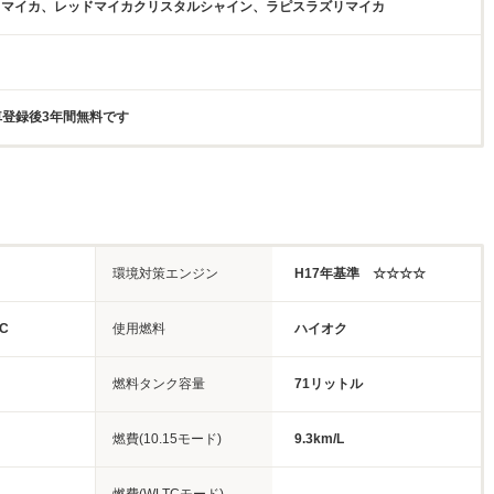
トマイカ、レッドマイカクリスタルシャイン、ラピスラズリマイカ
新車登録後3年間無料です
環境対策エンジン
H17年基準 ☆☆☆☆
C
使用燃料
ハイオク
燃料タンク容量
71リットル
燃費(10.15モード)
9.3km/L