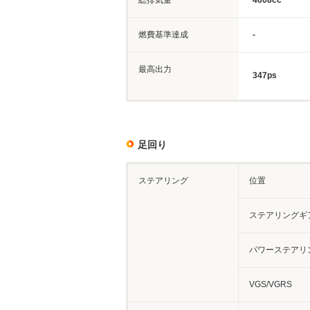
総排気量
4608cc
燃費基準達成
-
最高出力
347ps
足回り
ステアリング
位置
ステアリングギ
パワーステアリ
VGS/VGRS