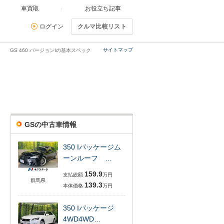
車買取
お役立ち記事
ログイン
クルマ比較リスト
サイトマップ
GS 460 バージョンIの基本スペック
GSの中古車情報
350 Iパッケージム
ーンルーフ …
159.9
支払総額
万円
群馬県
139.3
本体価格
万円
350 Iパッケージ
4WD4WD…