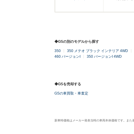
◆GSの別のモデルから探す
350
350 メテオ ブラック インテリア 4WD
460 バージョンI
350 バージョンI 4WD
◆GSを売却する
GSの車買取・車査定
新車時価格はメーカー発表当時の車両本体価格です。また