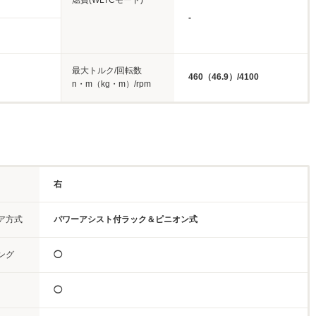
燃費(WLTCモード)
-
最大トルク/回転数
460（46.9）/4100
n・m（kg・m）/rpm
右
ア方式
パワーアシスト付ラック＆ピニオン式
ング
◯
◯