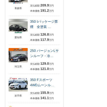
209.9
支払総額
万円
青森県
191.2
本体価格
万円
350 Iパッケージ禁
煙 全塗装 …
126.8
支払総額
万円
愛知県
117.9
本体価格
万円
250 バージョンLサ
ンルーフ・冷…
129.0
支払総額
万円
埼玉県
121.0
本体価格
万円
350 Fスポーツ
4WDムーンル…
155.9
支払総額
万円
岩手県
141.1
本体価格
万円