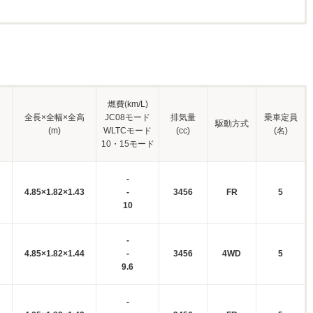
燃費(km/L)
全長×全幅×全高
JC08モード
排気量
乗車定員
駆動方式
(m)
WLTCモード
(cc)
(名)
10・15モード
-
4.85×1.82×1.43
-
3456
FR
5
10
-
4.85×1.82×1.44
-
3456
4WD
5
9.6
-