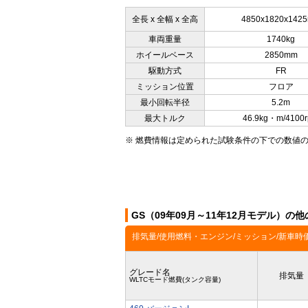
全長 x 全幅 x 全高
4850x1820x142
車両重量
1740kg
ホイールベース
2850mm
駆動方式
FR
ミッション位置
フロア
最小回転半径
5.2m
最大トルク
46.9kg・m/4100
※ 燃費情報は定められた試験条件の下での数値
GS（09年09月～11年12月モデル）の
排気量/使用燃料・エンジン/ミッション/新車時
グレード名
排気量
WLTCモード燃費(タンク容量)