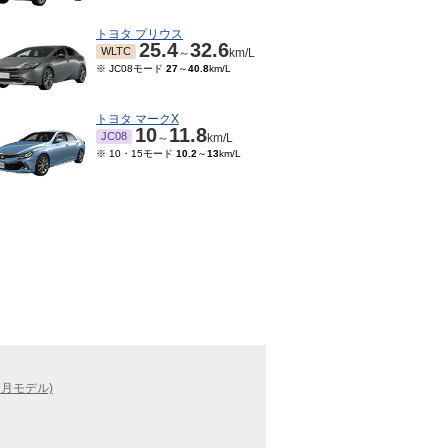
トヨタ プリウス
25.4
32.6
WLTC
～
km/L
※ JC08モード
27
～
40.8
km/L
トヨタ マークX
10
11.8
JC08
～
km/L
※ 10・15モード
10.2
～
13
km/L
9月モデル)