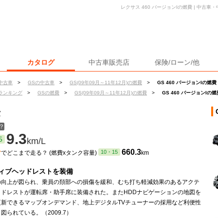
レクサス 460 バージョンIの燃費 | 中古
カタログ
中古車販売店
保険/ローン/他
中古車
>
GSの中古車
>
GS(09年09月～11年12月)の燃費
>
GS 460 バージョンIの燃費
ランキング
>
GSの燃費
>
GS(09年09月～11年12月)の燃費
>
GS 460 バージョンIの燃
費
？
9.3
5
km/L
ン
660.3
10・15
でどこまで走る？ (燃費xタンク容量)
km
ィブヘッドレストを装備
の向上が図られ、乗員の頚部への損傷を緩和、むち打ち軽減効果のあるアクテ
ッドレストが運転席・助手席に装備された。またHDDナビゲーションの地図を
更新できるマップオンデマンド、地上デジタルTVチューナーの採用など利便性
図られている。（2009.7）