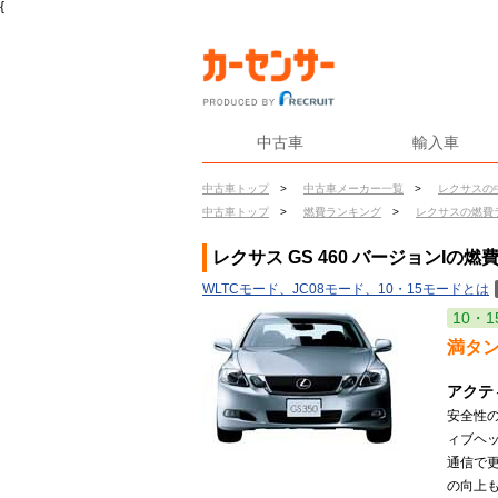
{
中古車
輸入車
中古車トップ
>
中古車メーカー一覧
>
レクサスの
中古車トップ
>
燃費ランキング
>
レクサスの燃費
レクサス GS 460 バージョンIの燃
WLTCモード、JC08モード、10・15モードとは
10・1
満タ
アクテ
安全性
ィブヘ
通信で
の向上も