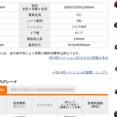
室内
5mm
2000x1535x1160mm
全長 x 全幅 x 全高
乗車定員
5人
シート配列
2列
ミッション
フロア8AT
ドア数
4ドア
最低地上高
140mm
rpm
最高出力
347ps/6400rpm
のため、走行条件等により実際の燃料消費率は異なります。
GS 460 バージョンIのカタログ情報を見る
GS 460 バージョンIの燃費・トップヘ
他のグレード
価格
駆動方式/最大出力/過給器/生産期間/燃費性能
満タンで
使用燃料
新車時価格
ミッション
どこまで走る？
エンジン
(税込)
(燃費xタンク容量)