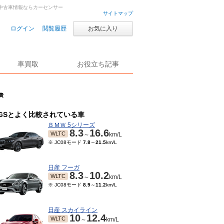
車・中古車情報ならカーセンサー
サイトマップ
ログイン
閲覧履歴
お気に入り
車買取
お役立ち記事
費
GSとよく比較されている車
ＢＭＷ 5シリーズ
8.3
16.6
WLTC
～
km/L
※ JC08モード
7.8
～
21.5
km/L
日産 フーガ
8.3
10.2
WLTC
～
km/L
※ JC08モード
8.9
～
11.2
km/L
日産 スカイライン
10
12.4
WLTC
～
km/L