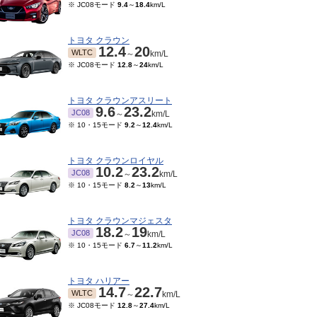
※ JC08モード
9.4
～
18.4
km/L
トヨタ クラウン
12.4
20
WLTC
～
km/L
※ JC08モード
12.8
～
24
km/L
トヨタ クラウンアスリート
9.6
23.2
JC08
～
km/L
※ 10・15モード
9.2
～
12.4
km/L
トヨタ クラウンロイヤル
10.2
23.2
JC08
～
km/L
※ 10・15モード
8.2
～
13
km/L
トヨタ クラウンマジェスタ
18.2
19
JC08
～
km/L
※ 10・15モード
6.7
～
11.2
km/L
トヨタ ハリアー
14.7
22.7
WLTC
～
km/L
※ JC08モード
12.8
～
27.4
km/L