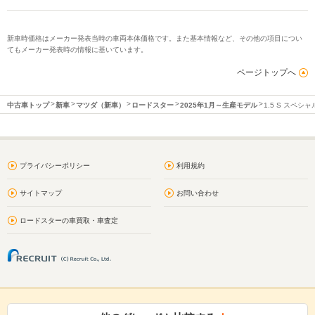
新車時価格はメーカー発表当時の車両本体価格です。また基本情報など、その他の項目につい
てもメーカー発表時の情報に基いています。
ページトップへ
中古車トップ
新車
マツダ（新車）
ロードスター
2025年1月～生産モデル
1.5 S スペシ
プライバシーポリシー
利用規約
サイトマップ
お問い合わせ
ロードスターの車買取・車査定