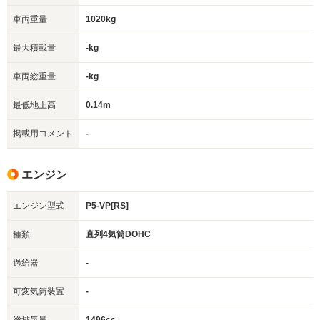
車両重量
1020kg
最大積載量
-kg
車両総重量
-kg
最低地上高
0.14m
掲載用コメント
-
エンジン
エンジン型式
P5-VP[RS]
種類
直列4気筒DOHC
過給器
-
可変気筒装置
-