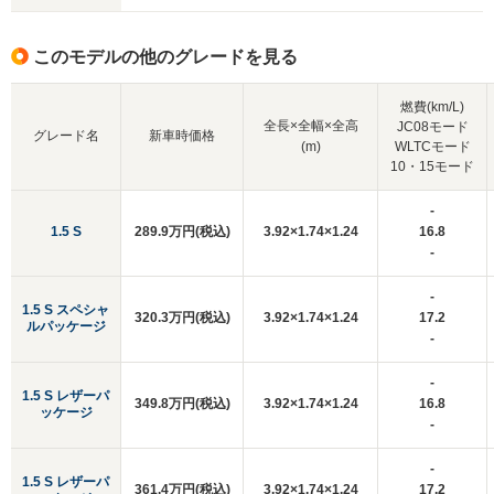
このモデルの他のグレードを見る
燃費(km/L)
全長×全幅×全高
JC08モード
グレード名
新車時価格
(m)
WLTCモード
10・15モード
-
1.5 S
289.9万円(税込)
3.92×1.74×1.24
16.8
-
-
1.5 S スペシャ
320.3万円(税込)
3.92×1.74×1.24
17.2
ルパッケージ
-
-
1.5 S レザーパ
349.8万円(税込)
3.92×1.74×1.24
16.8
ッケージ
-
-
1.5 S レザーパ
361.4万円(税込)
3.92×1.74×1.24
17.2