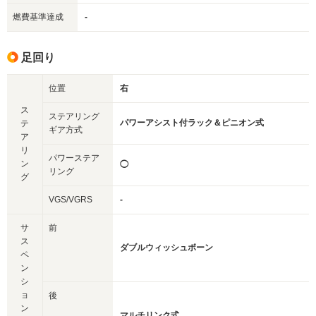
燃費基準達成
-
足回り
位置
右
ス
ステアリング
パワーアシスト付ラック＆ピニオン式
テ
ギア方式
ア
リ
パワーステア
ン
◯
リング
グ
VGS/VGRS
-
サ
前
ス
ダブルウィッシュボーン
ペ
ン
シ
ョ
後
ン
マルチリンク式