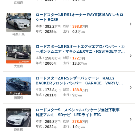
京都府
ロードスター1.5 RS1オーナー RAYS製16AW レカロ
シート BOSE
本体：
392.2
総額：
398.8
万円
万円
年式：
2025
走行：
0.3
年
万km
神奈川県
ロードスター1.8 RSオートエグゼエアロバンパー・カ
ーボンラムエア・マキシムEXマニ・RSSTAGEマフラ
ー・オーリンズ車高調・BRIDEバケット・ロールバ
本体：
158.0
総額：
172
万円
万円
ー・RAYS TE37CUP15AW・ラジエター・Tベルト
年式：
2000
走行：
13.6
年
万km
交換済み
大阪府
ロードスター2.0 RSレザーパッケージ RALLY
BACKERフロントバンパー GARAGE VARYリア
ディフューザー TEIN車高調
本体：
173.8
総額：
188.8
万円
万円
年式：
2011
走行：
9
年
万km
福岡県
ロードスターS スペシャルパッケージ当社下取車
純正アルミ SDナビ LEDライト ETC
本体：
269.8
総額：
278.5
万円
万円
年式：
2022
走行：
1.9
年
万km
奈良県