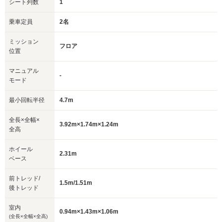
シート列数
1
乗車定員
2名
ミッション
フロア
位置
マニュアル
-
モード
最小回転半径
4.7m
全長×全幅×
3.92m×1.74m×1.24m
全高
ホイール
2.31m
ベース
前トレッド/
1.5m/1.51m
後トレッド
室内
0.94m×1.43m×1.06m
(全長×全幅×全高)