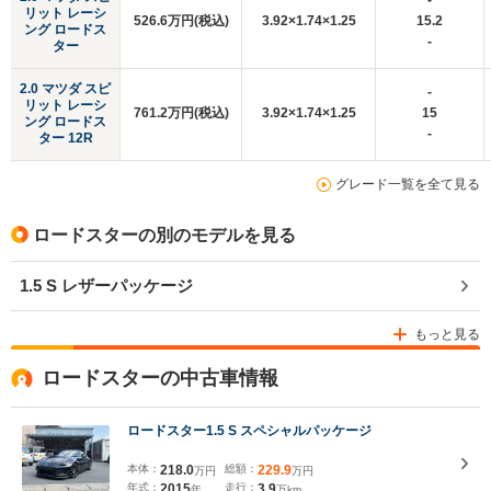
-
リット レーシ
526.6万円(税込)
3.92×1.74×1.25
15.2
ング ロードス
-
ター
2.0 マツダ スピ
-
リット レーシ
761.2万円(税込)
3.92×1.74×1.25
15
ング ロードス
-
ター 12R
グレード一覧を全て見る
ロードスターの別のモデルを見る
1.5 S レザーパッケージ
もっと見る
ロードスターの中古車情報
ロードスター1.5 S スペシャルパッケージ
本体：
218.0
総額：
229.9
万円
万円
年式：
2015
走行：
3.9
年
万km