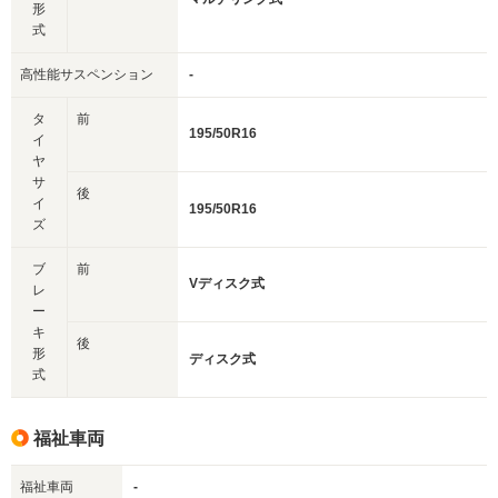
形
式
高性能サスペンション
-
タ
前
195/50R16
イ
ヤ
サ
後
イ
195/50R16
ズ
ブ
前
Vディスク式
レ
ー
キ
後
形
ディスク式
式
福祉車両
福祉車両
-