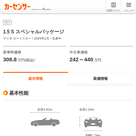
比較リスト
メニュー
現行
1.5 S スペシャルパッケージ
マツダ ロードスター / 2025年1月～生産中
新車時価格
中古車価格
308.8
242～440
万円(税込)
万円
基本情報
装備情報
基本性能
全長3.92m
全高1.24m
全幅1.74m