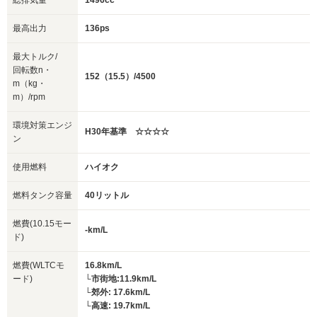
総排気量
1496cc
最高出力
136ps
最大トルク/
回転数n・
152（15.5）/4500
m（kg・
m）/rpm
環境対策エンジ
H30年基準 ☆☆☆☆
ン
使用燃料
ハイオク
燃料タンク容量
40リットル
燃費(10.15モー
-km/L
ド)
燃費(WLTCモ
16.8km/L
ード)
└市街地:11.9km/L
└郊外: 17.6km/L
└高速: 19.7km/L