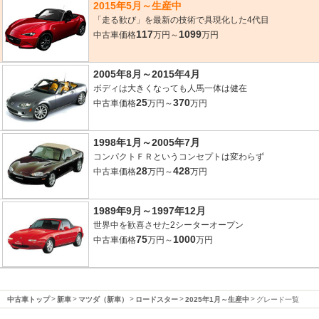
2015年5月～生産中
「走る歓び」を最新の技術で具現化した4代目
117
1099
中古車価格
万円～
万円
2005年8月～2015年4月
ボディは大きくなっても人馬一体は健在
25
370
中古車価格
万円～
万円
1998年1月～2005年7月
コンパクトＦＲというコンセプトは変わらず
28
428
中古車価格
万円～
万円
1989年9月～1997年12月
世界中を歓喜させた2シーターオープン
75
1000
中古車価格
万円～
万円
中古車トップ
新車
マツダ（新車）
ロードスター
2025年1月～生産中
グレード一覧