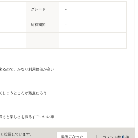
グレード
-
所有期間
-
来るので、かなり利用価値が高い
てしまうところが難点だろう
適さと楽しさを誇るすごいいい車
」と投票しています。
参考になった
0
コメント数
件