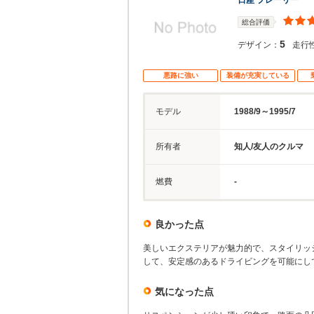
日産 プレーリー
総合評価
5
デザイン：
走行
悪路に強い
装備が充実している
モデル
1988/9～1995/7
所有者
知人/友人のクルマ
燃費
-
良かった点
美しいエクステリアが魅力的で、スタイリッ
して、安定感のあるドライビングを可能にし
気になった点