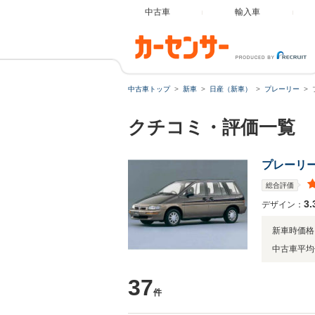
中古車
輸入車
中古車トップ
新車
日産（新車）
プレーリー
クチコミ・評価一覧
プレーリ
総合評価
3.
デザイン：
新車時価格
中古車平均
37
件