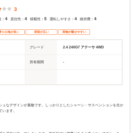
3
4
4
5
4
4
性：
居住性：
積載性：
運転しやすさ：
維持費：
乗り心地が良い
荷室が広い
荷物が載せやすい
グレード
2.4 240G7 アテーサ 4WD
所有期間
-
シュなデザインが素敵です。しっかりとしたシャーシ・サスペンションを生か
ています。