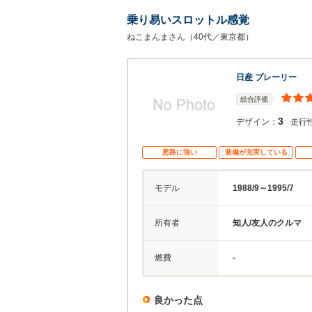
乗り易いスロットル感覚
ねこまんまさん（40代／東京都）
日産 プレーリー
総合評価
3
デザイン：
走行
悪路に強い
装備が充実している
モデル
1988/9～1995/7
所有者
知人/友人のクルマ
燃費
-
良かった点