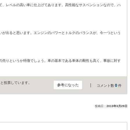
て、レベルの高い車に仕上げてあります。高性能なサスペンションなので、ハ
いが出ると思います。エンジンのパワーとトルクのバランスが、今一つという
の売りというか特徴でしょう。車の基本である車体の剛性も高く、事故に対す
」と投票しています。
参考になった
0
コメント数
件
投稿日：
2013年3月29日