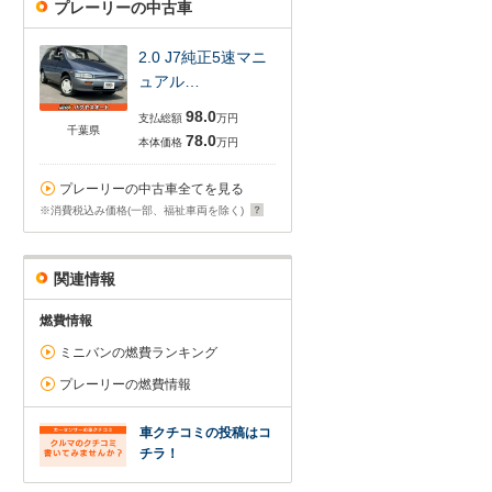
プレーリーの中古車
2.0 J7純正5速マニ
ュアル…
98.0
支払総額
万円
千葉県
78.0
本体価格
万円
プレーリーの中古車全てを見る
※消費税込み価格(一部、福祉車両を除く)
関連情報
燃費情報
ミニバンの燃費ランキング
プレーリーの燃費情報
車クチコミの投稿はコ
チラ！