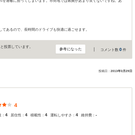
凹を過敏に拾ってしまいます。市街地では燃費があまり良くないですね。あ
してあるので、長時間のドライブも快適に過ごせます。
」と投票しています。
参考になった
0
コメント数
件
投稿日：
2013年3月29日
4
4
4
4
4
-
性：
居住性：
積載性：
運転しやすさ：
維持費：