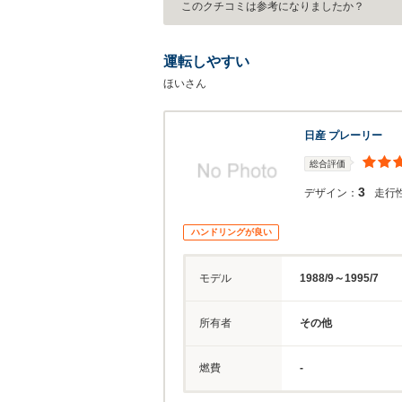
このクチコミは参考になりましたか？
運転しやすい
ほいさん
日産 プレーリー
総合評価
3
デザイン：
走行
ハンドリングが良い
モデル
1988/9～1995/7
所有者
その他
燃費
-