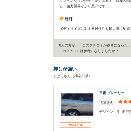
サスペンションが少し硬い印象で、路面の凸
と、後方視界が少し悪いです。
総評
ボディサイズに対する居住性を最大限に配慮
0人の方が、「このクチコミが参考になった
このクチコミは参考になりましたか？
押しが強い
すぱろさん（神奈川県）
日産 プレーリー
総合評価
4
デザイン：
走行
カジュアル