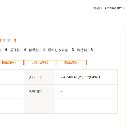
投稿日：
2013年3月29日
3
4
4
4
3
3
性：
居住性：
積載性：
運転しやすさ：
維持費：
収納が多い
小回りが利く
部品が安い
グレード
2.4 240G7 アテーサ 4WD
所有期間
-