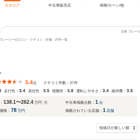
カタログ
中古車販売店
保険/ローン/他
日産 プレー
プレーリーの口コミ・クチコミ・評価・評判一覧
ー
3.4
点
クチコミ件数：37件
3
3.4
3.5
3.8
3.4
3.5
走行性：
居住性：
積載性：
運転しやすさ：
維持費：
138.1〜262.4
1
：
万円
中古車掲載台数：
台
78
1
価格：
万円
掲載されている店舗：
店舗