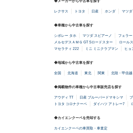
◆メーカーから中古車を探す
レクサス
トヨタ
日産
ホンダ
マツダ
◆車種から中古車を探す
シボレー タホ
マツダ スピアーノ
フェラーリ
メルセデスＡＭＧ GT Sロードスター
ロールス
マセラティ 222
ミニ ミニクラブマン
ヒョ
◆地域から中古車を探す
全国
北海道
東北
関東
北陸・甲信越
◆掲載物件の車種から中古車販売店を探す
アウディ TT
日産 ブルーバードマキシマ
ブ
トヨタ コロナクーペ
ダイハツ アトレー7
◆カイエンクーペを売却する
カイエンクーペの車買取・車査定