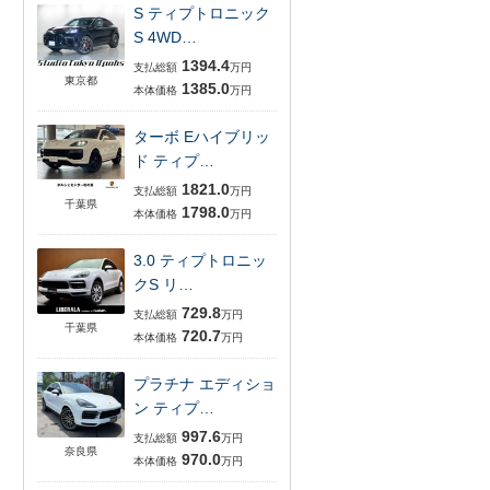
S ティプトロニック
S 4WD…
1394.4
支払総額
万円
東京都
1385.0
本体価格
万円
ターボ Eハイブリッ
ド ティプ…
1821.0
支払総額
万円
千葉県
1798.0
本体価格
万円
3.0 ティプトロニッ
クS リ…
729.8
支払総額
万円
千葉県
720.7
本体価格
万円
プラチナ エディショ
ン ティプ…
997.6
支払総額
万円
奈良県
970.0
本体価格
万円