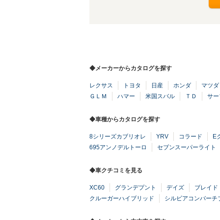
◆メーカーからカタログを探す
レクサス
トヨタ
日産
ホンダ
マツダ
ＧＬＭ
ハマー
米国スバル
ＴＤ
サー
◆車種からカタログを探す
8シリーズカブリオレ
YRV
コラード
E
695アンノデルトーロ
セブンスーパーライト
◆車クチコミを見る
XC60
グランデプント
デイズ
ブレイド
クルーガーハイブリッド
シルビアコンバーチ