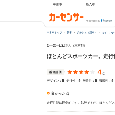
中古車
輸入車
中古車トップ
新車
ポルシェ（新車）
カイエンク
ひーほーぱぱ
さん（東京都）
ほとんどスポーツカー。走行
4
総合評価
点
5
5
5
5
デザイン：
走行性：
居住性：
積載性：
良かった点
走行性能は圧倒的です。SUVですが、ほとんど