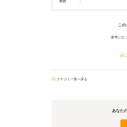
燃費
-
この
参考にな
クチコミ一覧へ戻る
あなた