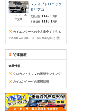
S ティプトロニック
S リアコ…
1142.0
支払総額
万円
千葉県
1118.1
本体価格
万円
カイエンクーペの中古車全てを見る
※消費税込み価格(一部、福祉車両を除く)
関連情報
燃費情報
クロカン・ＳＵＶの燃費ランキング
カイエンクーペの燃費情報