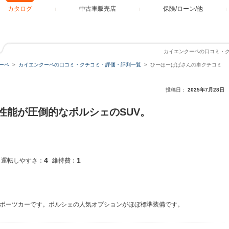
カタログ
中古車販売店
保険/ローン/他
カイエンクーペの口コミ・
ーペ
カイエンクーペの口コミ・クチコミ・評価・評判一覧
ひーほーぱぱさんの車クチコミ
投稿日：
2025年7月28日
性能が圧倒的なポルシェのSUV。
4
1
運転しやすさ：
維持費：
スポーツカーです。ポルシェの人気オプションがほぼ標準装備です。