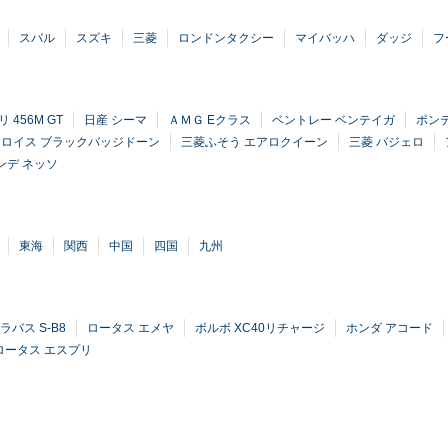
スバル
スズキ
三菱
ロンドンタクシー
マイバッハ
ダッジ
フ
 456M GT
日産 シーマ
ＡＭＧ Eクラス
ベントレー ベンテイガ
ポン
ロイス ブラックバッジドーン
三菱ふそう エアロクイーン
三菱 パジェロ
ンデ ネッソ
東海
関西
中国
四国
九州
ラバス S-B8
ロータス エメヤ
ボルボ XC40リチャージ
ホンダ アコード
ロータス エスプリ