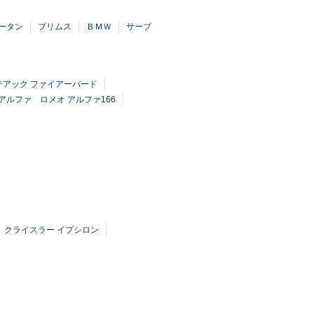
ータン
プリムス
ＢＭＷ
サーブ
テアック ファイアーバード
アルファ ロメオ アルファ166
クライスラー イプシロン