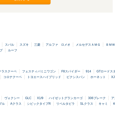
スバル
スズキ
三菱
アルファ ロメオ
メルセデスＡＭＧ
ＢＭＷ
ブ
ルーフ
クラスクーペ
フェスティバミニワゴン
F8スパイダー
914
GTロードス
コロナクーペ
トヨエースハイブリッド
ピクシスバン
ホーネット
X
ヴォクシー
GLC
X1/9
ハイゼットグランカーゴ
306ブレーク
ア
ブル
Aクラス
シビックタイプR
リベルタビラ
SLクラス
キャミ