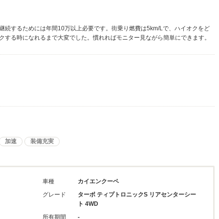
続するためには年間10万以上必要です。街乗り燃費は5km/Lで、ハイオクをど
クする時になれるまで大変でした。慣れればモニター見ながら簡単にできます。
加速
装備充実
車種
カイエンクーペ
グレード
ターボ ティプトロニックS リアセンターシー
ト 4WD
所有期間
-