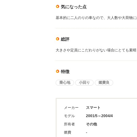
気になった点
基本的に二人のりの車なので、大人数や大荷物に
総評
大きさや定員にこだわりがない場合にとても素晴
特徴
乗心地
小回り
燃費良
メーカー
スマート
モデル
2001/5～2004/4
所有者
その他
燃費
-