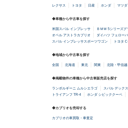
レクサス
トヨタ
日産
ホンダ
マツダ
◆車種から中古車を探す
米国スバル インプレッサ
ＢＭＷ 5シリーズ
オペル アストラカブリオ
ダイハツ フェロー
スバル インプレッサスポーツワゴン
トヨタ C
◆地域から中古車を探す
全国
北海道
東北
関東
北陸・甲信越
◆掲載物件の車種から中古車販売店を探す
ランボルギーニ ムルシエラゴ
スバル デック
トライアンフ TR-4
ホンダ シビッククーペ
◆カブリオを売却する
カブリオの車買取・車査定