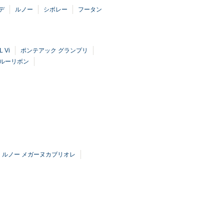
デ
ルノー
シボレー
フータン
 Vi
ポンテアック グランプリ
ブルーリボン
ルノー メガーヌカブリオレ