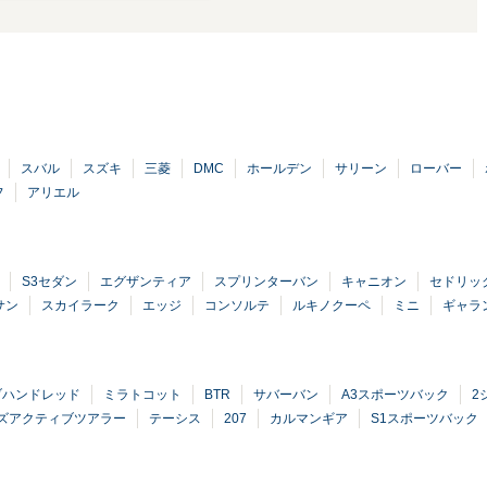
スバル
スズキ
三菱
DMC
ホールデン
サリーン
ローバー
フ
アリエル
S3セダン
エグザンティア
スプリンターバン
キャニオン
セドリッ
サン
スカイラーク
エッジ
コンソルテ
ルキノクーペ
ミニ
ギャラ
ブハンドレッド
ミラトコット
BTR
サバーバン
A3スポーツバック
2
ズアクティブツアラー
テーシス
207
カルマンギア
S1スポーツバック