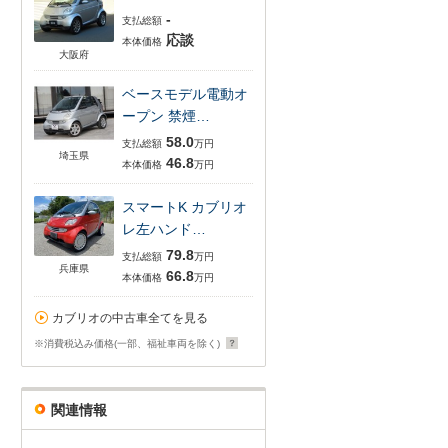
-
支払総額
応談
本体価格
大阪府
ベースモデル電動オ
ープン 禁煙…
58.0
支払総額
万円
埼玉県
46.8
本体価格
万円
スマートK カブリオ
レ左ハンド…
79.8
支払総額
万円
兵庫県
66.8
本体価格
万円
カブリオの中古車全てを見る
※消費税込み価格(一部、福祉車両を除く)
関連情報