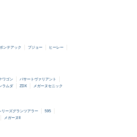
ポンテアック
プジョー
ヒーレー
クワゴン
パサートヴァリアント
ンラムダ
ZDX
メガーヌセニック
シリーズグランツアラー
595
メガーヌII