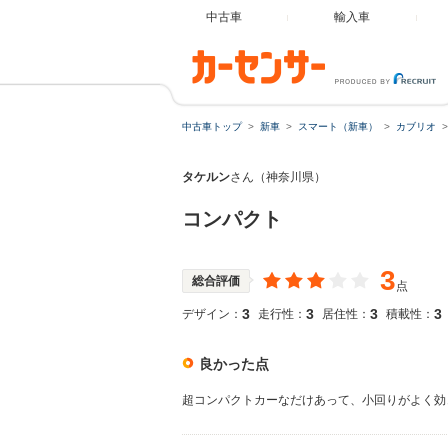
中古車
輸入車
中古車トップ
新車
スマート（新車）
カブリオ
タケルン
さん（神奈川県）
コンパクト
3
総合評価
点
3
3
3
3
デザイン：
走行性：
居住性：
積載性：
良かった点
超コンパクトカーなだけあって、小回りがよく効