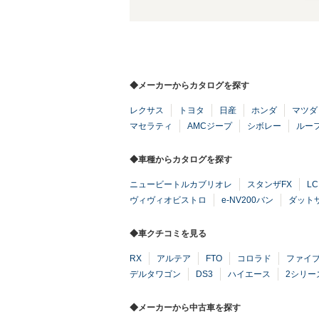
◆メーカーからカタログを探す
レクサス
トヨタ
日産
ホンダ
マツダ
マセラティ
AMCジープ
シボレー
ルー
◆車種からカタログを探す
ニュービートルカブリオレ
スタンザFX
LC
ヴィヴィオビストロ
e-NV200バン
ダット
◆車クチコミを見る
RX
アルテア
FTO
コロラド
ファイ
デルタワゴン
DS3
ハイエース
2シリー
◆メーカーから中古車を探す