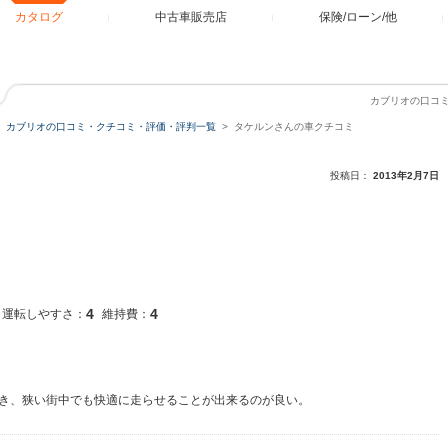
カタログ
中古車販売店
保険/ローン/他
カブリオの口コ
カブリオの口コミ・クチコミ・評価・評判一覧
タケルンさんの車クチコミ
投稿日：
2013年2月7日
4
4
運転しやすさ：
維持費：
き、狭い街中でも快適に走らせることが出来るのが良い。