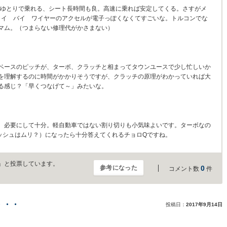
人もゆとりで乗れる、シート長時間も良。高速に乗れば安定してくる。さすがメ
ライ バイ ワイヤーのアクセルが電子っぽくなくてすごいな。トルコンでな
マム。（つまらない修理代がかさまない）
ベースのピッチが、ターボ、クラッチと相まってタウンユースで少し忙しいか
を理解するのに時間がかかりそうですが、クラッチの原理がわかっていれば大
る感じ？「早くつなげて～」みたいな。
、必要にして十分。軽自動車ではない割り切りも小気味よいです。ターボなの
ラッシュはムリ？）になったら十分答えてくれるチョロQですね。
」と投票しています。
参考になった
0
コメント数
件
・・・
投稿日：
2017年9月14日