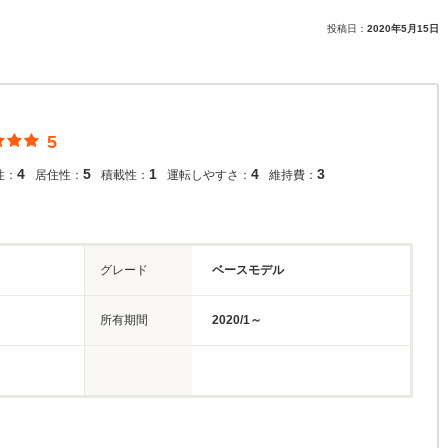
投稿日：
2020年5月15日
5
4
5
1
4
3
性：
居住性：
積載性：
運転しやすさ：
維持費：
グレード
ベースモデル
所有期間
2020/1～