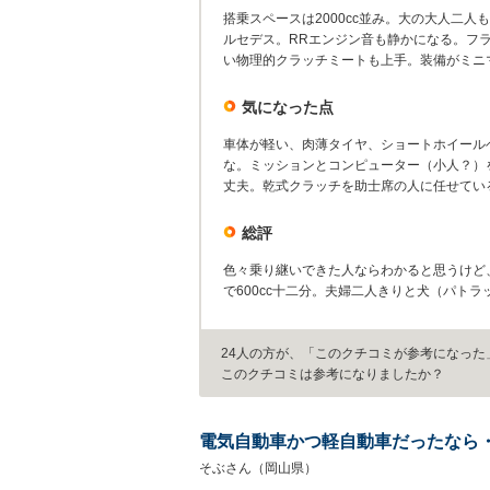
搭乗スペースは2000cc並み。大の大人二
ルセデス。RRエンジン音も静かになる。フ
い物理的クラッチミートも上手。装備がミニ
気になった点
車体が軽い、肉薄タイヤ、ショートホイール
な。ミッションとコンピューター（小人？）
丈夫。乾式クラッチを助士席の人に任せてい
総評
色々乗り継いできた人ならわかると思うけど
で600cc十二分。夫婦二人きりと犬（パト
24人の方が、「このクチコミが参考になった
このクチコミは参考になりましたか？
電気自動車かつ軽自動車だったなら
そぶさん（岡山県）