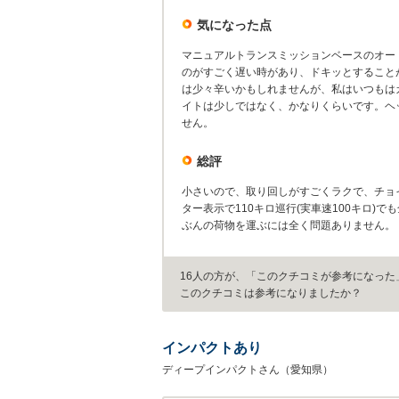
気になった点
マニュアルトランスミッションベースのオー
のがすごく遅い時があり、ドキッとすること
は少々辛いかもしれませんが、私はいつもは
イトは少しではなく、かなりくらいです。ヘ
せん。
総評
小さいので、取り回しがすごくラクで、チョ
ター表示で110キロ巡行(実車速100キロ)
ぶんの荷物を運ぶには全く問題ありません。
16人の方が、「このクチコミが参考になった
このクチコミは参考になりましたか？
インパクトあり
ディープインパクトさん（愛知県）