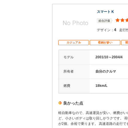
スマート K
総合評価
4
デザイン：
走行
カジュアル
収納が多い
荷
モデル
2001/10～2004/4
所有者
自分のクルマ
燃費
18km/L
良かった点
軽自動車なので、高速運賃が安い、燃費がい
ど、小さいボディは取り回しがラクです。 
が2個、余裕で乗ります。 高速道路の走行