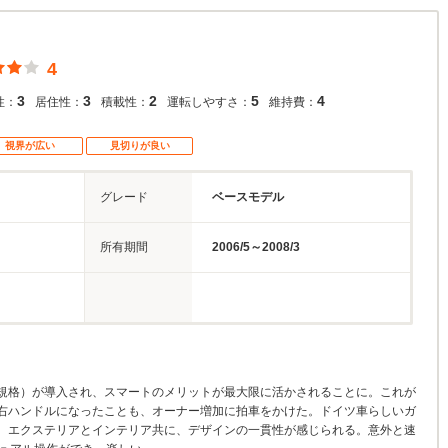
4
3
3
2
5
4
性：
居住性：
積載性：
運転しやすさ：
維持費：
視界が広い
見切りが良い
グレード
ベースモデル
所有期間
2006/5～2008/3
規格）が導入され、スマートのメリットが最大限に活かされることに。これが
右ハンドルになったことも、オーナー増加に拍車をかけた。ドイツ車らしいガ
。エクステリアとインテリア共に、デザインの一貫性が感じられる。意外と速