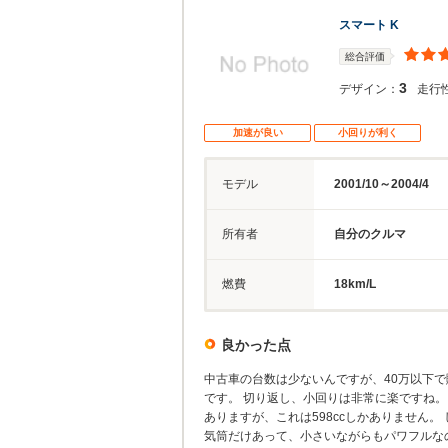
スマート K
総合評価
3
デザイン：
走行
加速が良い
小回りが利く
モデル
2001/10～2004/4
所有者
自分のクルマ
燃費
18km/L
良かった点
中古車の台数は少ないんですが、40万以下で購
です。 切り返し、小回りは非常に楽ですね。 
ありますが、これは598ccしかありません
気筒だけあって、小さいながらもパワフルな