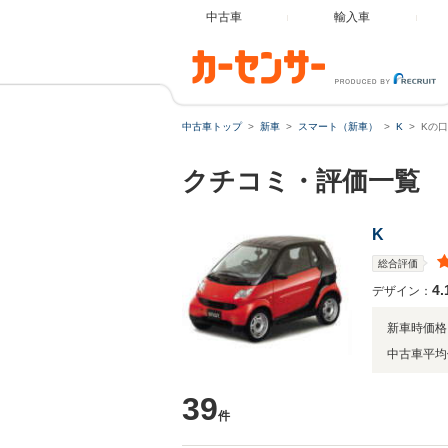
中古車
輸入車
中古車トップ
新車
スマート（新車）
K
Kの
クチコミ・評価一覧
K
総合評価
4.
デザイン：
新車時価格
中古車平均
39
件