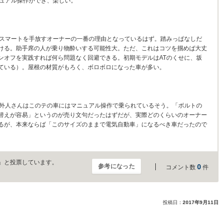
ニュアル操作ができ、楽しい。
、スマートを手放すオーナーの一番の理由となっているはず。踏みっぱなしだ
ける。助手席の人が乗り物酔いする可能性大。ただ、これはコツを掴めば大丈
ンオフを実践すれば何ら問題なく回避できる。初期モデルはATのくせに、坂
ている）。屋根の材質がもろく、ボロボロになった車が多い。
、外人さんはこのテの車にはマニュアル操作で乗られているそう。「ボルトの
替えが容易」というのが売り文句だったはずだが、実際どのくらいのオーナー
るが、本来ならば「このサイズのままで電気自動車」になるべき車だったので
」と投票しています。
参考になった
0
コメント数
件
投稿日：
2017年9月11日