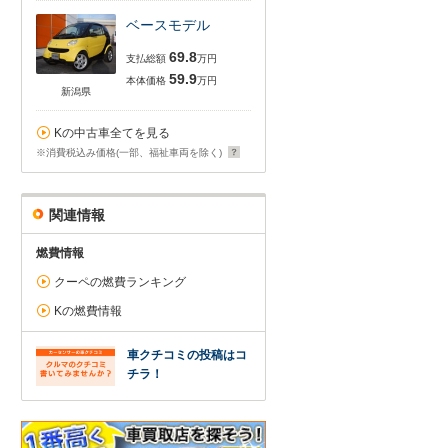
ベースモデル
69.8
支払総額
万円
59.9
本体価格
万円
新潟県
Kの中古車全てを見る
※消費税込み価格(一部、福祉車両を除く)
関連情報
燃費情報
クーペの燃費ランキング
Kの燃費情報
車クチコミの投稿はコ
チラ！