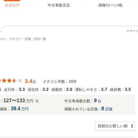
カタログ
中古車販売店
保険/ローン/他
スマー
口コミ・クチコミ・評価・評判一覧
3.4
点
クチコミ件数：39件
1
3.3
3.2
2.6
3.7
3.5
走行性：
居住性：
積載性：
運転しやすさ：
維持費：
127〜133
9
：
万円
中古車掲載台数：
台
39.4
8
価格：
万円
掲載されている店舗：
店舗