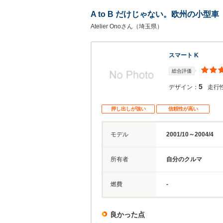
A to B だけじゃない。欧州の小型車
Atelier Onoさん（埼玉県）
スマート K
総合評価
5
デザイン：
走行
押し出しが強い
信頼性が高い
モデル
2001/10～2004/4
所有者
自分のクルマ
燃費
-
良かった点