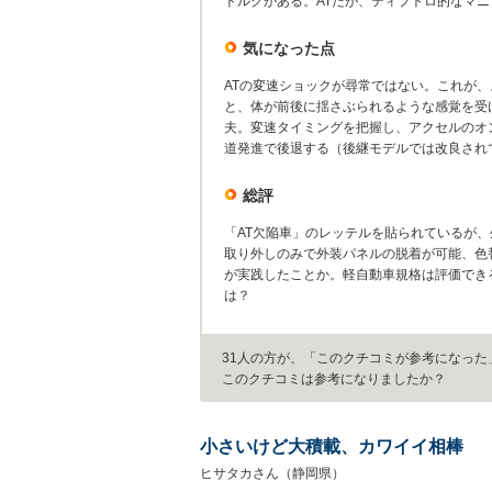
トルクがある。ATだが、ティプトロ的なマ
気になった点
ATの変速ショックが尋常ではない。これが
と、体が前後に揺さぶられるような感覚を受
夫。変速タイミングを把握し、アクセルのオ
道発進で後退する（後継モデルでは改良され
総評
「AT欠陥車」のレッテルを貼られているが
取り外しのみで外装パネルの脱着が可能、色
が実践したことか。軽自動車規格は評価でき
は？
31人の方が、「このクチコミが参考になった
このクチコミは参考になりましたか？
小さいけど大積載、カワイイ相棒
ヒサタカさん（静岡県）