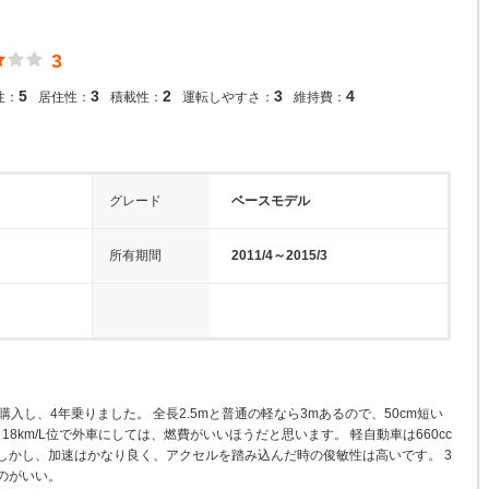
3
5
3
2
3
4
性：
居住性：
積載性：
運転しやすさ：
維持費：
グレード
ベースモデル
所有期間
2011/4～2015/3
入し、4年乗りました。 全長2.5mと普通の軽なら3mあるので、50cm短い
18km/L位で外車にしては、燃費がいいほうだと思います。 軽自動車は660cc
。 しかし、加速はかなり良く、アクセルを踏み込んだ時の俊敏性は高いです。 3
のがいい。