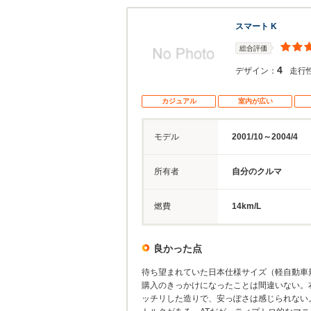
スマート K
総合評価
4
デザイン：
走行
カジュアル
室内が広い
モデル
2001/10～2004/4
所有者
自分のクルマ
燃費
14km/L
良かった点
待ち望まれていた日本仕様サイズ（軽自動車
購入のきっかけになったことは間違いない。
ッチリした造りで、安っぽさは感じられない