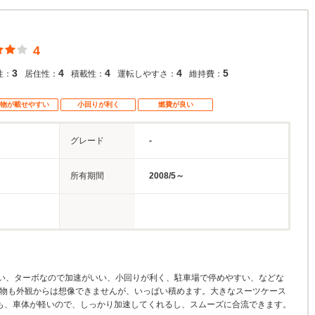
4
3
4
4
4
5
性：
居住性：
積載性：
運転しやすさ：
維持費：
物が載せやすい
小回りが利く
燃費が良い
グレード
-
所有期間
2008/5～
い、ターボなので加速がいい、小回りが利く、駐車場で停めやすい、などな
荷物も外観からは想像できませんが、いっぱい積めます。大きなスーツケース
でも、車体が軽いので、しっかり加速してくれるし、スムーズに合流できます。