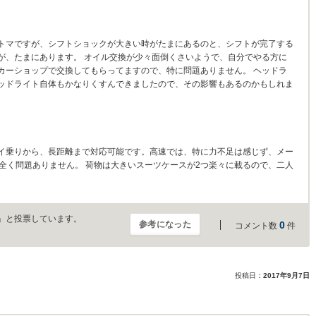
トマですが、シフトショックが大きい時がたまにあるのと、シフトが完了する
が、たまにあります。 オイル交換が少々面倒くさいようで、自分でやる方に
カーショップで交換してもらってますので、特に問題ありません。 ヘッドラ
ッドライト自体もかなりくすんできましたので、その影響もあるのかもしれま
イ乗りから、長距離まで対応可能です。高速では、特に力不足は感じず、メー
でも全く問題ありません。 荷物は大きいスーツケースが2つ楽々に載るので、二人
」と投票しています。
参考になった
0
コメント数
件
投稿日：
2017年9月7日