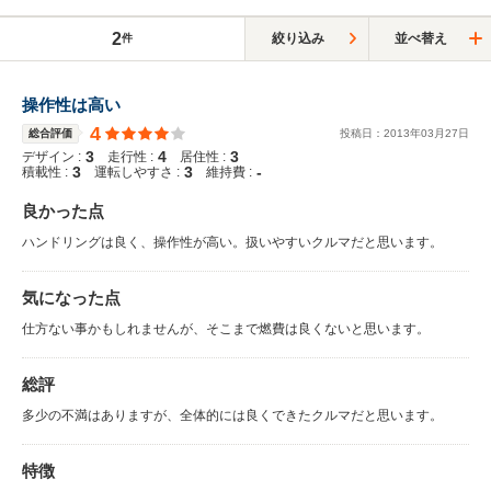
2
絞り込み
並べ替え
件
操作性は高い
4
総合評価
投稿日：
2013
年
03
月
27
日
3
4
3
デザイン :
走行性 :
居住性 :
3
3
-
積載性 :
運転しやすさ :
維持費 :
良かった点
ハンドリングは良く、操作性が高い。扱いやすいクルマだと思います。
気になった点
仕方ない事かもしれませんが、そこまで燃費は良くないと思います。
総評
多少の不満はありますが、全体的には良くできたクルマだと思います。
特徴