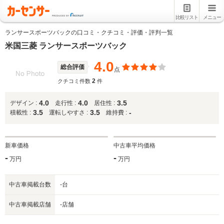
比較リスト
メニュー
ランサースポーツバックの口コミ・クチコミ・評価・評判一覧
米国三菱 ランサースポーツバック
4.0
総合評価
点
2
クチコミ件数
件
4.0
4.0
3.5
デザイン :
走行性 :
居住性 :
3.5
3.5
-
積載性 :
運転しやすさ :
維持費 :
新車価格
中古車平均価格
-
-
万円
万円
中古車掲載台数
-台
中古車掲載店舗
-店舗