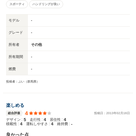
スポーティ
ハンドリングが良い
モデル
-
グレード
-
所有者
その他
所有期間
-
燃費
-
投稿者：ぶい（群馬県）
楽しめる
4
総合評価
投稿日：
2013
年
02
月
16
日
5
4
4
デザイン :
走行性 :
居住性 :
4
4
-
積載性 :
運転しやすさ :
維持費 :
良かった点