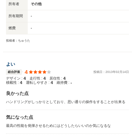
所有者
その他
所有期間
-
燃費
-
投稿者：ちゅうた
よい
4
総合評価
投稿日：
2013
年
02
月
14
日
4
4
4
デザイン :
走行性 :
居住性 :
4
4
-
積載性 :
運転しやすさ :
維持費 :
良かった点
ハンドリングがしっかりとしており、思い通りの操作をすることが出来る
気になった点
最高の性能を発揮させるためにはどうしたらいいのか気になるな