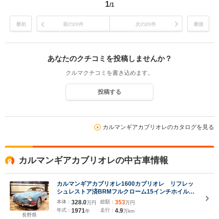
1
/1
最初
前の20件
次の20件
最後
あなたのクチコミを投稿しませんか？
クルマクチコミを書き込めます。
投稿する
カルマンギアカブリオレのカタログを見る
カルマンギアカブリオレの中古車情報
カルマンギアカブリオレ1600カブリオレ リフレッ
シュレストア済BRMフルクローム15インチホイルナ
ンカン製ホワイトリボンタイヤ純正スタイル40ホワイ
本体：
328.0
総額：
353
万円
万円
トステアリングハーストタイプクイックシフター装着
年式：
1971
走行：
4.9
年
万km
ボディーリフレッシュレストア済オーディオ&ボディ
長野県