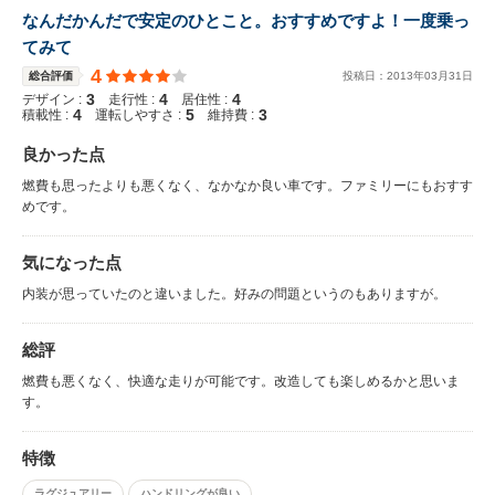
なんだかんだで安定のひとこと。おすすめですよ！一度乗っ
てみて
4
総合評価
投稿日：
2013
年
03
月
31
日
3
4
4
デザイン :
走行性 :
居住性 :
4
5
3
積載性 :
運転しやすさ :
維持費 :
良かった点
燃費も思ったよりも悪くなく、なかなか良い車です。ファミリーにもおすす
めです。
気になった点
内装が思っていたのと違いました。好みの問題というのもありますが。
総評
燃費も悪くなく、快適な走りが可能です。改造しても楽しめるかと思いま
す。
特徴
ラグジュアリー
ハンドリングが良い