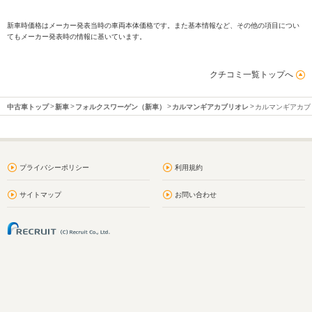
新車時価格はメーカー発表当時の車両本体価格です。また基本情報など、その他の項目につい
てもメーカー発表時の情報に基いています。
クチコミ一覧トップへ
中古車トップ
新車
フォルクスワーゲン（新車）
カルマンギアカブリオレ
カルマンギアカブ
プライバシーポリシー
利用規約
サイトマップ
お問い合わせ