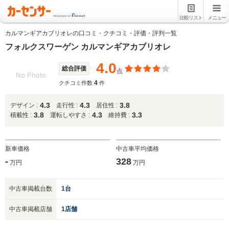
比較リスト
メニュー
カルマンギアカブリオレの口コミ・クチコミ・評価・評判一覧
フォルクスワーゲン カルマンギアカブリオレ
4.0
総合評価
点
4
クチコミ件数
件
4.3
4.3
3.8
デザイン :
走行性 :
居住性 :
3.8
4.3
3.3
積載性 :
運転しやすさ :
維持費 :
新車価格
中古車平均価格
-
328
万円
万円
中古車掲載台数
1台
中古車掲載店舗
1店舗