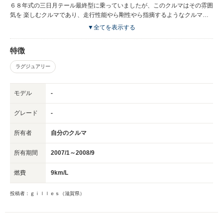
６８年式の三日月テール最終型に乗っていましたが、このクルマはその雰囲
気を 楽しむクルマであり、走行性能やら剛性やら指摘するようなクルマで
はありません。 近年では希少なクルマになっており入手もままならないク
▼全てを表示する
ルマになっていますが、 海外では日本の倍くらいで取引されているようで
すので、日本からカルマンコンバーが 消えるのは時間の問題でしょう。買
特徴
うなら今しかないでしょう。
ラグジュアリー
モデル
-
グレード
-
所有者
自分のクルマ
所有期間
2007/1～2008/9
燃費
9km/L
投稿者：ｇｉｌｌｅｓ（滋賀県）