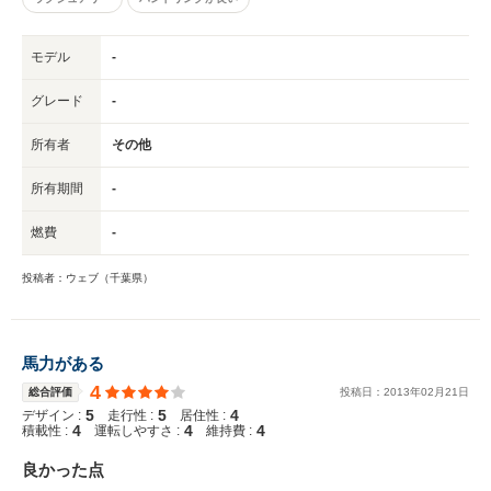
モデル
-
グレード
-
所有者
その他
所有期間
-
燃費
-
投稿者：ウェブ（千葉県）
馬力がある
4
総合評価
投稿日：
2013
年
02
月
21
日
5
5
4
デザイン :
走行性 :
居住性 :
4
4
4
積載性 :
運転しやすさ :
維持費 :
良かった点