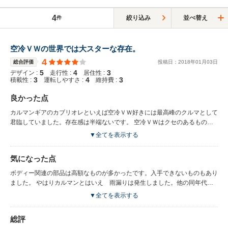
4
絞り込み
並べ替え
件
空冷ＶＷの世界では大スターな存在。
4
総合評価
投稿日：
2018
年
01
月
03
日
5
4
3
デザイン :
走行性 :
居住性 :
3
4
3
積載性 :
運転しやすさ :
維持費 :
良かった点
カルマンギアのカブリオレといえば空冷ＶＷ好きには最高峰のクルマとして
君臨していました。存在感は半端ないです。 空冷ＶＷはクセのあるものが
多いのですがドライビングポジションはビートルよりも 現代的でオルガン
▼全てを表示する
ペダルながらも乗りやすい部類だと思います。 ハンドルは軽いです。 １６
００ツインキャブのエンジンでしたが過不足なくパワーはありました。 オ
気になった点
ープンならではの解放感は素晴らしいです。 メカは空冷ＶＷと共通で、リ
ーズナブルで維持もしやすいでしょう。
ボディー関連の部品は高額なものが多かったです。入手できないものもあり
ました。 やはりカルマンとはいえ 雨漏りは発生しました。他の同年代の
車両よりはマシだと思いますが。 お世辞にも剛性感は皆無といってよいク
▼全てを表示する
ルマで、当方の個体はルーフをクローズするのに 苦労しました。かなり調
整しましたがダメでしたね。 オープン時は盛大に風を巻き込み、髪型はク
総評
シャクシャになります。高速でオープンは ほぼ無理です。