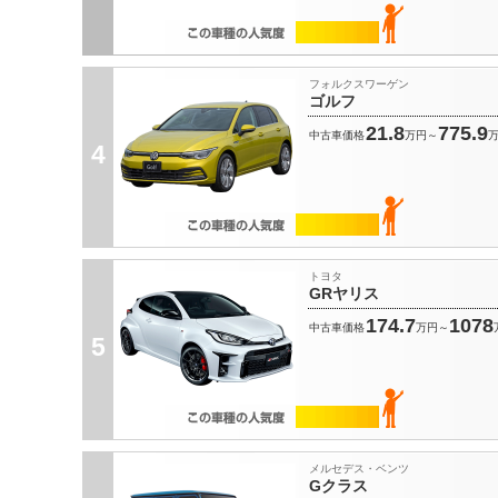
フォルクスワーゲン
ゴルフ
21.8
775.9
中古車価格
万円～
4
トヨタ
GRヤリス
174.7
1078
中古車価格
万円～
5
メルセデス・ベンツ
Gクラス