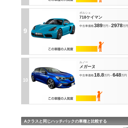
ポルシェ
718ケイマン
389
2978
中古車価格
万円～
万
9
ルノー
メガーヌ
18.8
648
中古車価格
万円～
万円
10
Aクラスと同じハッチバックの車種と比較する