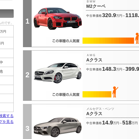
ＢＭＷ
M2クーペ
320.9
1118
中古車価格
万円～
1
ものです。
万円
万円
ＡＭＧ
Aクラス
中
148.3
399.
中古車価格
万円～
 他
2
メルセデス・ベンツ
Aクラス
検索する
グを見る
14.9
518
中古車価格
万円～
万円
3