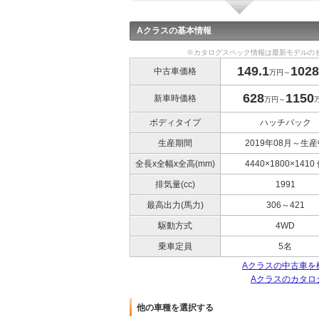
Aクラスの基本情報
※カタログスペック情報は最新モデルの
149.1
1028
中古車価格
万円～
628
1150
新車時価格
万円～
ボディタイプ
ハッチバック
生産期間
2019年08月～生産
全長x全幅x全高(mm)
4440×1800×1410
排気量(cc)
1991
最高出力(馬力)
306～421
駆動方式
4WD
乗車定員
5名
Aクラスの中古車を
Aクラスのカタロ
他の車種を選択する