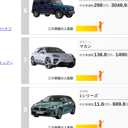
298
3049.9
中古車価格
万円～
6
バーチブ
ポルシェ
マカン
136.8
1490
中古車価格
万円～
7
トップへ
ＢＭＷ
1シリーズ
11.6
689.8
中古車価格
万円～
8