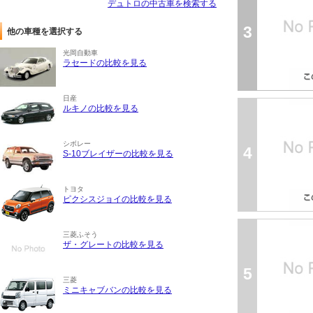
デュトロの中古車を検索する
3
他の車種を選択する
光岡自動車
ラセードの比較を見る
日産
ルキノの比較を見る
シボレー
4
S-10ブレイザーの比較を見る
トヨタ
ピクシスジョイの比較を見る
三菱ふそう
ザ・グレートの比較を見る
5
三菱
ミニキャブバンの比較を見る