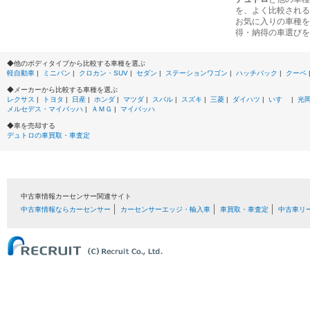
を、よく比較される
お気に入りの車種を
得・納得の車選びを
◆他のボディタイプから比較する車種を選ぶ
軽自動車
|
ミニバン
|
クロカン・SUV
|
セダン
|
ステーションワゴン
|
ハッチバック
|
クーペ
◆メーカーから比較する車種を選ぶ
レクサス
|
トヨタ
|
日産
|
ホンダ
|
マツダ
|
スバル
|
スズキ
|
三菱
|
ダイハツ
|
いすゞ
|
光
メルセデス・マイバッハ
|
ＡＭＧ
|
マイバッハ
◆車を売却する
デュトロの車買取・車査定
中古車情報カーセンサー関連サイト
中古車情報ならカーセンサー
カーセンサーエッジ・輸入車
車買取・車査定
中古車リ