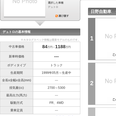
選択した車種
デュトロ
日野自動車 
デュトロの基本情報
1
※カタログスペック情報は最新モデルのものです。
84
1188
中古車価格
万円～
万円
---
新車時価格
ボディタイプ
トラック
生産期間
1999年05月～生産中
全長x全幅x全高(mm)
---
2
排気量(cc)
2700～5300
最高出力(馬力)
---
駆動方式
FR、4WD
乗車定員
---