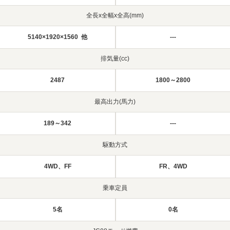
全長x全幅x全高(mm)
5140×1920×1560 他
---
排気量(cc)
2487
1800～2800
最高出力(馬力)
189～342
---
駆動方式
4WD、FF
FR、4WD
乗車定員
5名
0名