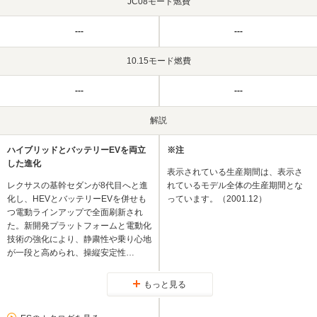
JC08モード燃費
---
---
10.15モード燃費
---
---
解説
ハイブリッドとバッテリーEVを両立
※注
した進化
表示されている生産期間は、表示さ
レクサスの基幹セダンが8代目へと進
れているモデル全体の生産期間とな
化し、HEVとバッテリーEVを併せも
っています。（2001.12）
つ電動ラインアップで全面刷新され
た。新開発プラットフォームと電動化
技術の強化により、静粛性や乗り心地
が一段と高められ、操縦安定性…
もっと見る