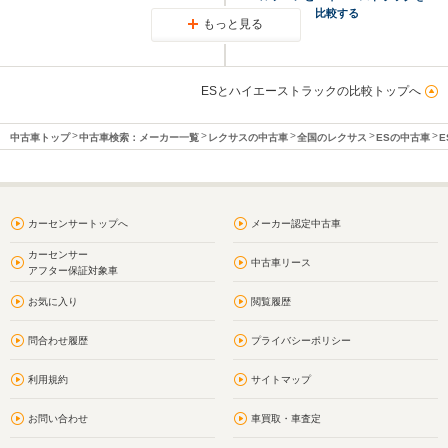
比較する
もっと見る
ESとハイエーストラックの比較トップへ
中古車トップ
中古車検索：メーカー一覧
レクサスの中古車
全国のレクサス
ESの中古車
E
カーセンサートップへ
メーカー認定中古車
カーセンサー
中古車リース
アフター保証対象車
お気に入り
閲覧履歴
問合わせ履歴
プライバシーポリシー
利用規約
サイトマップ
お問い合わせ
車買取・車査定