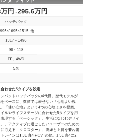
ホンダ フィット
.8万円
295.6万円
～
ハッチバック
3995×1695×1515 他
1317～1496
98～118
FF、4WD
5名
---
合わせた5タイプを設定
コンパクトハッチバックの4代目。歴代モデルが
能をベースに、数値では表せない「心地よい視
地」「使い心地」という4つの心地よさを提案。
タイルやライフステージに合わせた5タイプを用
を表現する「ベーシック」、生活になじむデザイ
ム」、アクティブに過ごしたいユーザーのための
フに応える「クロスター」、洗練と上質を兼ね備
インは1.3L 直4＋CVTの他、1.5L 直4に2