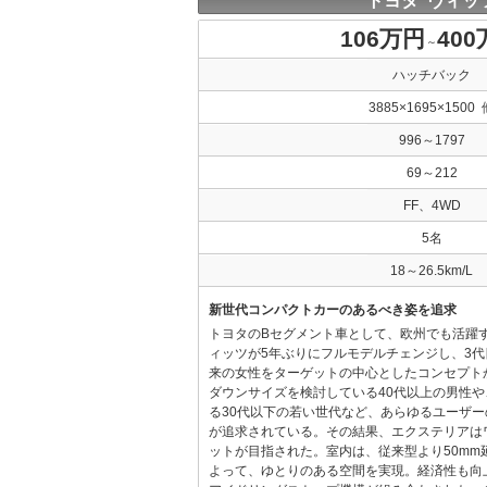
トヨタ ヴィッ
106万円
40
～
ハッチバック
3885×1695×1500 
996～1797
69～212
FF、4WD
5名
18～26.5km/L
新世代コンパクトカーのあるべき姿を追求
トヨタのBセグメント車として、欧州でも活躍
ィッツが5年ぶりにフルモデルチェンジし、3
来の女性をターゲットの中心としたコンセプト
ダウンサイズを検討している40代以上の男性
る30代以下の若い世代など、あらゆるユーザ
が追求されている。その結果、エクステリアは
ットが目指された。室内は、従来型より50mm
よって、ゆとりのある空間を実現。経済性も向上