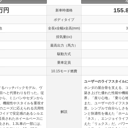
ツ
0万円
155
新車時価格
ボディタイプ
他
全長x全幅x全高(mm)
排気量(cc)
最高出力（馬力）
駆動方式
乗車定員
10.15モード燃費
ユーザーのライフスタイルに
するハッチバックモデル、ヴ
ホンダの屋台骨を支える、
代目へと代替わりを行った。従
築き上げた優れた性能や機
から、ミニバンやセダンから
界」「座り心地」「乗り心
や、機能性やスタイルを重視す
また、ユーザーのライフス
ーのニーズに応えられる汎用性
意。シンプルで自分らしさ
解説
ワイドで安定感のあるシルエ
ンと快適性を備えた「ホー
延長されたホイールベースに
「ネス」、エンジョイライ
され、1.3L車の一部には、
えた「リュクス」だ。パワートレ