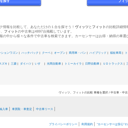
を探す
フィ
ク情報を比較して、あなただけの１台を探そう！
ヴィッツ
と
フィット
の比較詳細情
台、
フィット
の中古車は4897台掲載しています。
報の中から様々な条件で中古車を検索できます。カーセンサーはお得・納得の車選
ーションワゴン
|
ハッチバック
|
クーペ
|
オープン
|
商用車・バン
|
ハイブリッド
|
福祉車両
|
ト
スズキ
|
三菱
|
ダイハツ
|
いすゞ
|
光岡自動車
|
トミーカイラ
|
日野自動車
|
ＵＤトラックス
|
ヴィッツ、フィットの比較 車種を選択 / 中古車・中
輸入車
車買取・車査定
中古車リース
プライバシーポリシー
利用規約
“カーセンサーは安心”そ