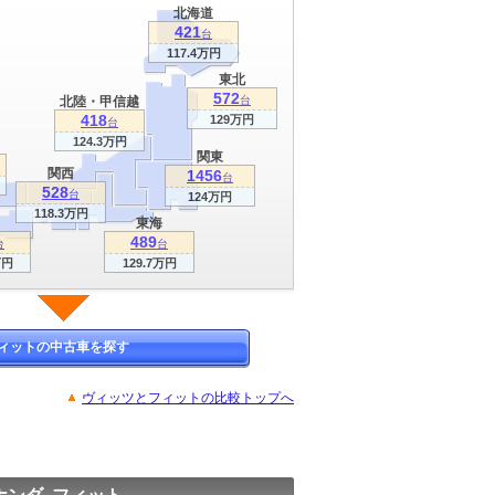
北海道
421
台
117.4万円
東北
572
北陸・甲信越
台
418
129万円
台
124.3万円
関東
関西
1456
台
528
台
124万円
118.3万円
東海
489
台
台
万円
129.7万円
ィットの中古車を探す
ヴィッツとフィットの比較トップへ