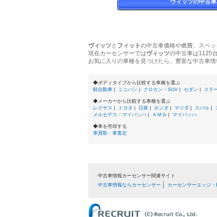
ヴィッツの中古車
ヴィッツ
と
フィット
の中古車価格や燃費、スペッ
現在カーセンサーでは
ヴィッツ
の中古車は1125
お気に入りの車種を見つけたら、豊富な中古車情
◆ボディタイプから比較する車種を選ぶ
軽自動車
|
ミニバン
|
クロカン・SUV
|
セダン
|
ステ
◆メーカーから比較する車種を選ぶ
レクサス
|
トヨタ
|
日産
|
ホンダ
|
マツダ
|
スバル
|
メルセデス・マイバッハ
|
ＡＭＧ
|
マイバッハ
◆車を売却する
車買取・車査定
中古車情報カーセンサー関連サイト
中古車情報ならカーセンサー
カーセンサーエッジ・