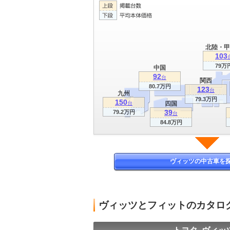
北陸・甲
103
79万
中国
92
台
関西
80.7万円
123
台
九州
79.3万円
150
台
四国
39
79.2万円
台
84.8万円
ヴィッツの中古車を
ヴィッツとフィットのカタロ