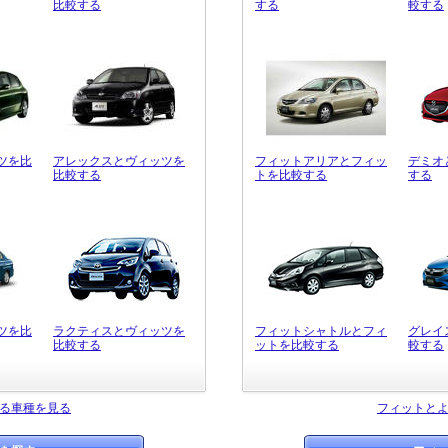
比較する
する
較する
ツを比
アレックスとヴィッツを
フィットアリアとフィッ
デミオ
比較する
トを比較する
する
ツを比
ラクティスとヴィッツを
フィットシャトルとフィ
グレイ
比較する
ットを比較する
較する
る車種を見る
フィットと