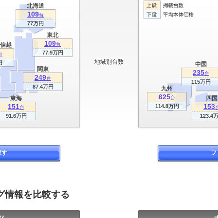
北海道
109
台
77万円
東北
109
信越
台
77.9万円
台
地域別台数
円
中国
関東
235
台
249
台
115万円
87.4万円
九州
625
東海
台
四国
151
153
114.8万円
台
91.6万円
123.4
探す
フ
グ情報を比較する