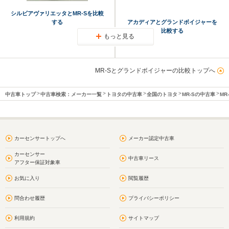
シルビアヴァリエッタとMR-Sを比較
する
アカディアとグランドボイジャーを
比較する
もっと見る
MR-Sとグランドボイジャーの比較トップへ
中古車トップ
中古車検索：メーカー一覧
トヨタの中古車
全国のトヨタ
MR-Sの中古車
MR
カーセンサートップへ
メーカー認定中古車
カーセンサー
中古車リース
アフター保証対象車
お気に入り
閲覧履歴
問合わせ履歴
プライバシーポリシー
利用規約
サイトマップ