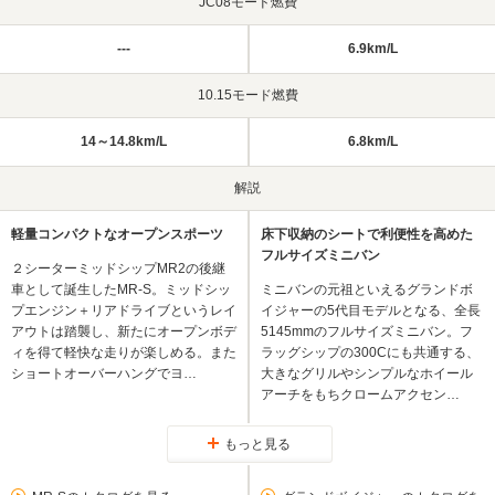
JC08モード燃費
---
6.9km/L
10.15モード燃費
14～14.8km/L
6.8km/L
解説
軽量コンパクトなオープンスポーツ
床下収納のシートで利便性を高めた
フルサイズミニバン
２シーターミッドシップMR2の後継
車として誕生したMR-S。ミッドシッ
ミニバンの元祖といえるグランドボ
プエンジン＋リアドライブというレイ
イジャーの5代目モデルとなる、全長
アウトは踏襲し、新たにオープンボデ
5145mmのフルサイズミニバン。フ
ィを得て軽快な走りが楽しめる。また
ラッグシップの300Cにも共通する、
ショートオーバーハングでヨ…
大きなグリルやシンプルなホイール
アーチをもちクロームアクセン…
もっと見る