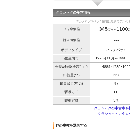
クラシックの基本情報
※カタログスペック情報は最新モデルの
345
1100
中古車価格
万円～
---
新車時価格
ボディタイプ
ハッチバック
生産期間
1996年06月～1996年
全長x全幅x全高(mm)
4885×1735×165
排気量(cc)
1998
最高出力(馬力)
97
駆動方式
FR
乗車定員
5名
クラシックの中古車を
クラシックのカタロ
他の車種を選択する