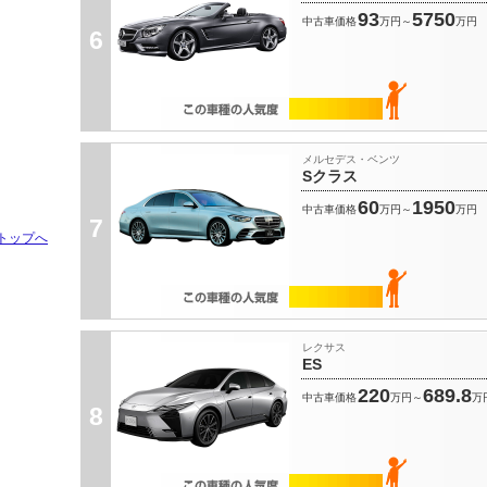
93
5750
中古車価格
万円～
万円
6
メルセデス・ベンツ
Sクラス
60
1950
中古車価格
万円～
万円
7
トップへ
レクサス
ES
220
689.8
中古車価格
万円～
万
8