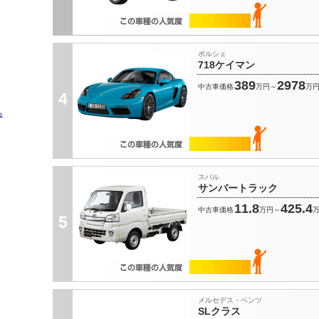
ポルシェ
718ケイマン
389
2978
中古車価格
万円～
万
4
る
スバル
サンバートラック
11.8
425.4
中古車価格
万円～
5
メルセデス・ベンツ
SLクラス