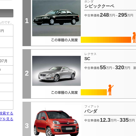
ホンダ
シビッククーペ
248
295
中古車価格
万円～
万円
1
ものです。
万円
レクサス
SC
07月
55
320
中古車価格
万円～
万円
0
2
フィアット
パンダ
検索する
グを見る
12.3
335
中古車価格
万円～
万円
3