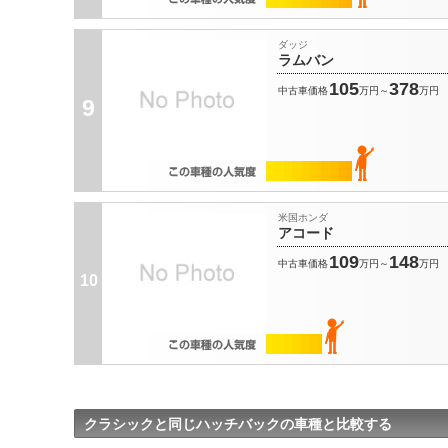
ダッジ
ラムバン
105
378
中古車価格
万円～
万円
9
米国ホンダ
アコード
109
148
中古車価格
万円～
万円
10
クラシックと同じハッチバックの車種と比較する