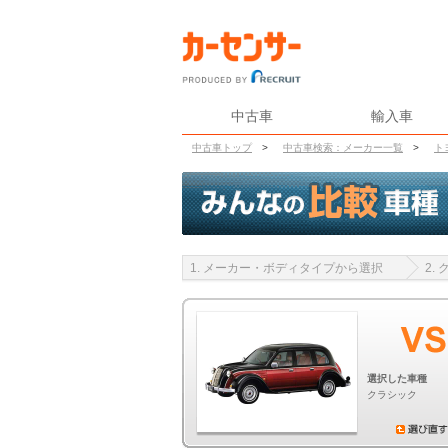
中古車
輸入車
中古車トップ
>
中古車検索：メーカー一覧
>
ト
1. メーカー・ボディタイプから選択
2.
選択した車種
クラシック