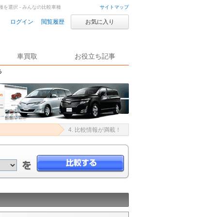
を選択 - みんなの比較車種
サイトマップ
ログイン
閲覧履歴
お気に入り
車買取
お役立ち記事
る
4. 比較情報が満載！