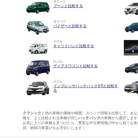
ダイハツ
ブーンと比較する
ダイハツ
パイザーと比較する
スズキ
キャリイバンと比較する
スバル
ディアスワゴンと比較する
スバル
インプレッサハッチバックSTIと比較す
る
クラシック
と他の車種の価格や燃費、スペック情報を比較して、あな
種を、よく比較される車種や同じ
ハッチバック
の車種から選択します
お気に入りの車種を見つけたら、豊富な中古車情報の中から様々な条
得・納得の車選びをお手伝いします！