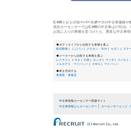
C-HR
と
レンジローバースポーツ
の中古車価格や
現在カーセンサーでは
C-HR
の中古車は1762台、
お気に入りの車種を見つけたら、豊富な中古車情
◆ボディタイプから比較する車種を選ぶ
軽自動車
|
ミニバン
|
クロカン・SUV
|
セダン
|
ステ
◆メーカーから比較する車種を選ぶ
レクサス
|
トヨタ
|
日産
|
ホンダ
|
マツダ
|
スバル
|
メルセデス・マイバッハ
|
ＡＭＧ
|
マイバッハ
◆車を売却する
車買取・車査定
中古車情報カーセンサー関連サイト
中古車情報ならカーセンサー
カーセンサーエッジ・