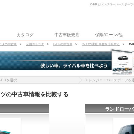
C-HRとレンジローバースポーツ
カタログ
中古車販売店
保険/ローン/他
ヨタの中古車
>
全国のトヨタ
>
C-HRの中古車
>
C-HRの比較 車種を比較する
>
C
 C-HRを選択
3. レンジローバースポーツを
ーツの中古車情報を比較する
ランドローバ