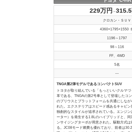
トヨタ C-HR
229万円
315.
～
クロカン・ＳＵＶ
4360×1795×1550 
1196～1797
98～116
FF、4WD
5名
---
TNGA第2弾モデルであるコンパクトSUV
トヨタが取り組んでいる「もっといいクルマづ
革である、TNGAの第2号車として登場したコンパ
のプリウスとプラットフォームを共通にしなが
れた。エクステリアはスピード感あるキャビン
独創的なスタイルが追求されている。エンジンは最
ーター）を発生する1.8Lのハイブリッドと、同11
ンサイジングターボが用意された。駆動方式は前
る。JC08モード燃費も優れており、前者は30.2km