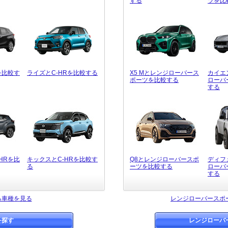
する
ツを比
を比較す
ライズとC-HRを比較する
X5 Mとレンジローバース
カイエ
ポーツを比較する
ローバ
する
HRを比
キックスとC-HRを比較す
Q8とレンジローバースポ
ディフ
る
ーツを比較する
ローバ
する
る車種を見る
レンジローバースポ
を探す
レンジローバ