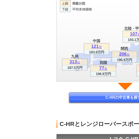
北陸・甲
107
193.1
中国
121
台
関西
183.9万円
206
台
九州
195.9万円
313
台
四国
77
187.5万円
台
196.9万円
C-HRの中古車を探
C-HRとレンジローバースポ