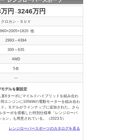
ー レンジローバースポーツ
8万円
3246万円
～
クロカン・ＳＵＶ
4960×2005×1820 他
2993～4394
300～635
4WD
5名
---
EVモデルを新設定
L直6ターボにマイルドハイブリッドを組み合わ
同エンジンに105kWの電動モーターを組み合わ
ッド」モデルがラインナップに追加された。さら
ロールターボを搭載した特別仕様車「レンジローバ
ョン」も用意されている。（2023.5）
レンジローバースポーツのカタログを見る