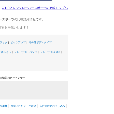
C-HRとレンジローバースポーツの比較トップへ
ースポーツ
の比較詳細情報です。
びをお手伝いします！
ラック
|
ピックアップ
|
その他ボディタイプ
三菱ふそう
|
メルセデス・ベンツ
|
メルセデスＡＭＧ
|
古車情報のカーセンサー
の理由
お問い合わせ・ご要望
広告掲載のお申し込み