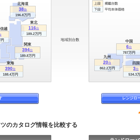
北海道
38
台
196.8万円
東北
116
信越
台
189.2万円
台
地域別台数
万円
中国
関東
6
台
394
台
787万円
189.8万円
九州
20
東海
台
四国
390
3
862.2万円
台
台
188.4万円
534.3
す
レンジロ
ーツのカタログ情報を比較する