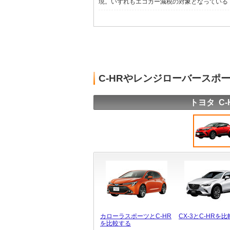
現。いずれもエコカー減税の対象となっている（2
C-HRやレンジローバースポ
トヨタ C-
カローラスポーツとC-HR
CX-3とC-HRを
を比較する