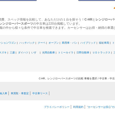
燃費、スペック情報を比較して、あなただけの１台を探そう！
C-HR
と
レンジローバ
レンジローバースポーツ
の中古車は220台掲載しています。
報の中から様々な条件で中古車を検索できます。カーセンサーはお得・納得の車選
ーションワゴン
|
ハッチバック
|
クーペ
|
オープン
|
商用車・バン
|
ハイブリッド
|
福祉車両
|
ト
スズキ
|
三菱
|
ダイハツ
|
いすゞ
|
光岡自動車
|
トミーカイラ
|
日野自動車
|
ＵＤトラックス
|
C-HR、レンジローバースポーツの比較 車種を選択 / 中古車・中
輸入車
車買取・車査定
中古車リース
プライバシーポリシー
利用規約
“カーセンサーは安心”そ