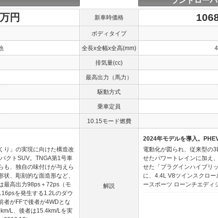
ランドローバ
5万円
106
新車時価格
ボディタイプ
他
全長x全幅x全高(mm)
排気量(cc)
最高出力（馬力）
駆動方式
乗車定員
10.15モード燃費
2024年モデルを導入。PH
くり」の実現に向けた構造改
電動化が図られ、従来型の3
クトSUV。TNGA第1号車
せたパワートレインに加え、
らも、独自の味付けが与えら
せた「プラグインハイブリ
形状、彫刻的な面造形など、
に、4.4L V8ツインスク
高出力98ps＋72ps（モ
ースポーツ ローンチエディシ
解説
6psを発生する1.2Lのダウ
者がFFで後者が4WDとな
/L、後者は15.4km/Lを実