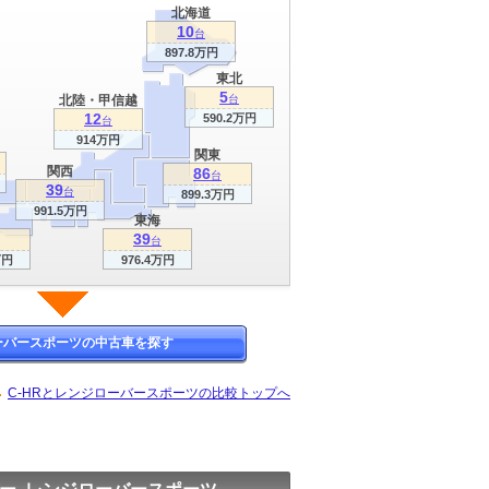
北海道
10
台
897.8万円
東北
5
北陸・甲信越
台
12
590.2万円
台
914万円
関東
関西
86
台
39
台
899.3万円
991.5万円
東海
39
台
万円
976.4万円
ーバースポーツの中古車を探す
C-HRとレンジローバースポーツの比較トップへ