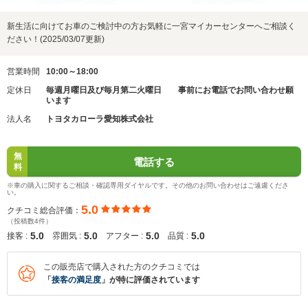
新生活に向けてお車のご検討中の方お気軽に一宮マイカーセンターへご相談く
ださい！(2025/03/07更新)
営業時間
10:00～18:00
定休日
毎週月曜日及び毎月第二火曜日 事前にお電話でお問い合わせ願
います
法人名
トヨタカローラ愛知株式会社
無
電話する
料
※車の購入に関するご相談・確認専用ダイヤルです。その他のお問い合わせはご遠慮くださ
い。
5.0
クチコミ総合評価：
（投稿数4件）
5.0
5.0
5.0
5.0
接客 :
雰囲気 :
アフター :
品質 :
この販売店で購入された方のクチコミでは
「
接客の満足度
」が特に評価されています