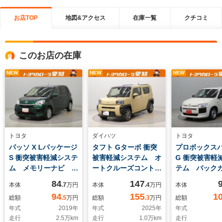
お店TOP
地図&アクセス
在庫一覧
クチコミ
このお店の在庫
NEW
NEW
NEW
トヨタ
ダイハツ
トヨタ
パッソ X Lパッケージ
タフト Gターボ 衝突
プロボックスバン
S 衝突被害軽減システ
被害軽減システム オ
G 衝突被害軽
ム メモリーナビ ワ
ートクルーズコントロ
テム バック
ンセグ バックカメ
ール LEDヘッドラン
ETC キーレ
84
147
本体
.7
万円
本体
.4
万円
本体
ラ ETC CD ミュ
プ スマートキー キ
オーナー
94
155
1
総額
.5
万円
総額
.3
万円
総額
ージックプレイヤー接
ーレス アイドリング
年式
2019
年
年式
2025
年
年式
続可 LEDヘッドラン
ストップ ワンオーナ
走行
2.5
万km
走行
1.0
万km
走行
プ ベンチシート ス
ー