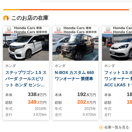
このお店の在庫
ホンダ
ホンダ
ホンダ
ステップワゴン 1.5 ス
N-BOX カスタム 660
フィット 1.5
パーダ クールスピリ
ワンオーナー 禁煙車
ワンオーナー 
ット ホンダ センシン
ACC LKAS 
グ ワンオーナー 純正
ックジャムア
338
192
1
本体
.9
万円
本体
.5
万円
本体
ナビ マルチビューカ
誤発進抑制機
349
202
1
総額
.3
万円
総額
.8
万円
総額
メラ
年式
2018
年
年式
2025
年
年式
走行
3.6
万km
走行
0.4
万km
走行
在庫一覧を見る