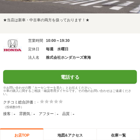
★当店は新車・中古車の両方を扱っております！★
営業時間
10:00～19:30
定休日
毎週 水曜日
法人名
株式会社ホンダカーズ東海
電話する
※お問い合わせの際「カーセンサーを見た」とお伝えください。
※車の購入に関するご相談・確認専用ダイヤルです。その他のお問い合わせはご遠慮くださ
い。
-
クチコミ総合評価：
（投稿数0件）
-
-
-
-
接客 :
雰囲気 :
アフター :
品質 :
お店TOP
地図&アクセス
在庫一覧