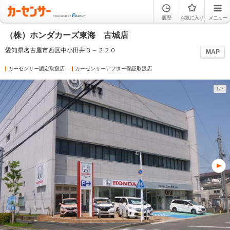
履歴
お気に入り
メニュー
（株）ホンダカーズ東海 古城店
愛知県名古屋市西区中小田井３－２２０
MAP
カーセンサー認定取扱店
カーセンサーアフター保証取扱店
1/7