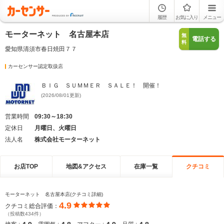
履歴
お気に入り
メニュー
モーターネット 名古屋本店
無
電話する
料
愛知県清須市春日焼田７７
カーセンサー認定取扱店
ＢＩＧ ＳＵＭＭＥＲ ＳＡＬＥ！ 開催！
(2026/08/01更新)
営業時間
09:30～18:30
定休日
月曜日、火曜日
法人名
株式会社モーターネット
お店TOP
地図&アクセス
在庫一覧
クチコミ
モーターネット 名古屋本店(クチコミ詳細)
4.9
クチコミ総合評価：
（投稿数434件）