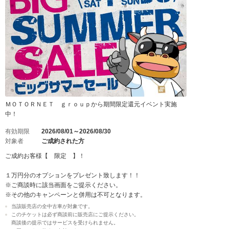
ＭＯＴＯＲＮＥＴ ｇｒｏｕｐから期間限定還元イベント実施
中！
有効期限
2026/08/01～2026/08/30
対象者
ご成約された方
ご成約お客様【 限定 】！
１万円分のオプションをプレゼント致します！！
※ご商談時に該当画面をご提示ください。
※その他のキャンペーンと併用は不可となります。
当該販売店の全中古車が対象です。
このチケットは必ず商談前に販売店にご提示ください。
商談後の提示ではサービスを受けられません。