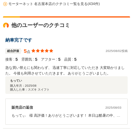
モーターネット 名古屋本店のクチコミ一覧を見る(434件)
他のユーザーのクチコミ
納車完了です
5
総合評価
2025/08/02投稿
点
5
5
5
5
接客 :
雰囲気 :
アフター :
品質 :
急な買い替えにも関わらず、 迅速丁寧に対応していただき 大変助かりまし
た。 今後も利用させていただきます。 ありがとうございました。
もってい
購入年月：
2025/08
購入した車：スズキ スイフト
販売店の返信
2025/08/03
もってぃ 様 高評価！ありがとうございます！ 本日は酷暑の中、ご
来店頂きまして誠にありがとうございます。 お褒めのお言葉も頂
き、スタッフ一同嬉しい限りです。 些細な事でも構いませんので、
いつでもご用命頂けますと幸いです。 今後共、何卒宜しくお願い致