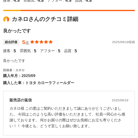
4.9
4.8
4.9
4.8
接客 :
雰囲気 :
アフター :
品質 :
カネロさんのクチコミ詳細
良かったです
5
総合評価
2025/09/19投稿
点
5
5
5
5
接客 :
雰囲気 :
アフター :
品質 :
良かったです
投稿者：カネロ
購入年月：
2025/09
購入した車：トヨタ カローラフィールダー
販売店の返信
2025/09/19
カネロ様 この度はご契約いただきまして誠にありがとうございまし
た。 今回はこのような高い評価をいただきまして、社員一同心から感
謝しております。 何かお困りの際はぜひお気軽にお立ち寄りくださ
い！！ 今後とも、どうぞ宜しくお願い致します。