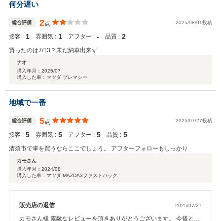
何分遅い
します！ 本日は、ありがとうございました！
2
総合評価
2025/08/01投稿
点
1
1
‐
2
接客 :
雰囲気 :
アフター :
品質 :
買ったのは7/13？未だ納車出来ず
ナオ
購入年月：
2025/07
購入した車：マツダ プレマシー
地域で一番
5
総合評価
2025/07/27投稿
点
5
5
5
5
接客 :
雰囲気 :
アフター :
品質 :
清須市で車を買うならここでしょう。 アフターフォローもしっかり
カモさん
購入年月：
2024/08
購入した車：マツダ MAZDA3ファストバック
販売店の返信
2025/07/27
カモさん様 素敵なレビューを頂きありがとうございます。 今後とも