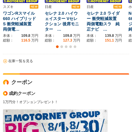
スズキ
日産
日産
ホ
NEW
NEW
NEW
ワゴンRスマイル
セレナ 2.0 ハイウ
セレナ 2.0 ライダ
N
660 ハイブリッド
ェイスター Vセレ
ー 衝突軽減装置
6
S 衝突軽減装置
クション 後席モニ
両側電動スラ 純
両側電…
ター …
正ナビ …
本体：
109.8
万円
本体：
109.8
万円
本体：
139.8
万円
本
総額：
116.5
万円
総額：
127.3
万円
総額：
151.1
万円
総
在庫一覧を見る
クーポン
成約クーポン
1万円分！オプションプレゼント！