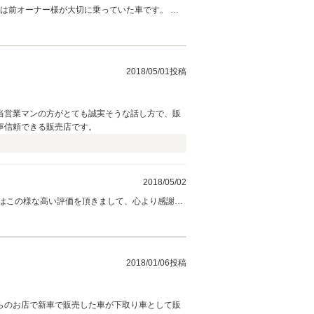
は前オーナー様が大切に乗っていた車です。 弊
お客様にあったお車のご提案と、その後のお車の
2018/05/01投稿
当営業マンの方がとても誠実そうな話し方で、販
寧信頼できる販売店です。
2018/05/02
はこの様な高い評価を頂きまして、心より感謝致
うに今後も努めていきたいと思います。
2018/01/06投稿
らのお店で新車で販売した車が下取り車として販