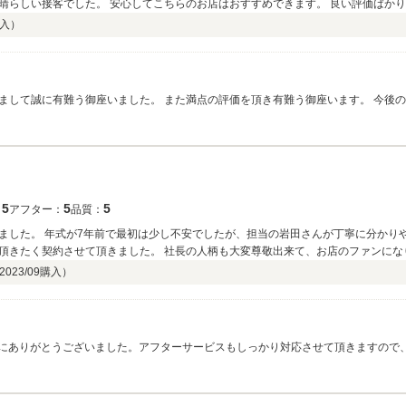
価ばかりなのも納得です。 スタッフさんとは末永くお付
。 また何かありましたらよろしくお願い致します。
入）
まして誠に有難う御座いました。 また満点の評価を頂き有難う御座います。 今後
いつでもご連絡下さい。 これからもご満足頂けるようスタッフ一同頑張りますの
5
5
5
：
アフター：
品質：
ました。 年式が7年前で最初は少し不安でしたが、担当の岩田さんが丁寧に分かり
頂きたく契約させて頂きました。 社長の人柄も大変尊敬出来て、お店のファンにな
2023/09
購入）
て誠にありがとうございました。アフターサービスもしっかり対応させて頂きますので