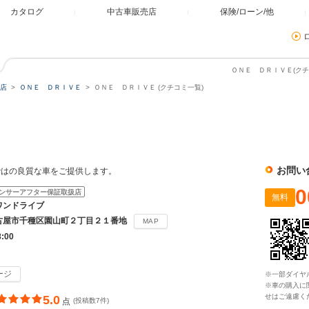
カタログ
中古車販売店
保険/ローン/他
ＯＮＥ ＤＲＩＶＥ(クチ
店
ＯＮＥ ＤＲＩＶＥ
ＯＮＥ ＤＲＩＶＥ (クチコミ一覧)
お問い
ではの良質な車をご提供します。
0
ンサーアフター保証取扱店
無料
ワンドライブ
古屋市千種区園山町２丁目２１番地
MAP
8:00
ージ
※一部ダイヤ
※車の購入に
せはご遠慮く
5.0
点
(投稿数7件)