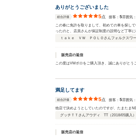
ありがとうございました
5
点
5
接客：
雰囲気
総合評価
この春に免許を取りまして、初めての車を探して
ったのと、店員さんが保証制度の説明など丁寧に
ｔａｋｅ ＶＷ ＰＯＬＯさん
フォルクスワ
販売店の返信
この度はVWポロをご購入頂き、誠にありがとう
満足してます
5
点
5
接客：
雰囲気
総合評価
他店で決めようとしていたのですが、たまたまN
グッチＴＴさん
アウディ TT（
2018/05
購入
販売店の返信