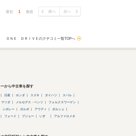
1
前へ
次へ
最初
最後
ＯＮＥ ＤＲＩＶＥのクチコミ一覧TOPへ
カーから中古車を探す
日産
ホンダ
スズキ
ダイハツ
スバル
マツダ
メルセデス・ベンツ
フォルクスワーゲン
シボレー
ボルボ
アウディ
ポルシェ
フォード
プジョー
いすゞ
アルファロメオ