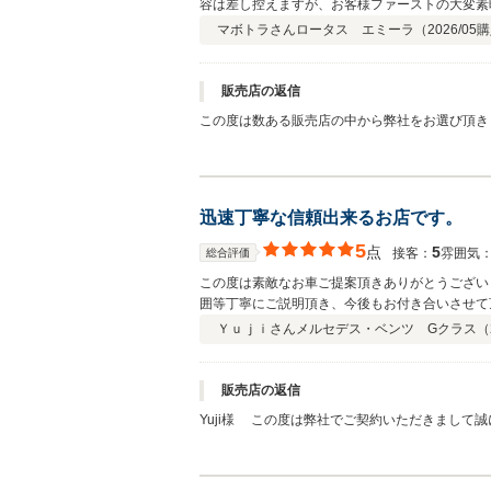
容は差し控えますが、お客様ファーストの大変素晴らしい接客でした。 安心してこちらのお店はおすすめできます。 良い評
き合いをしたいと思いました
マボトラさん
ロータス エミーラ（
2026/05
購
販売店の返信
この度は数ある販売店の中から弊社をお選び頂き
ができましたら幸いです。 何かございましたら
迅速丁寧な信頼出来るお店です。
5
点
5
接客：
雰囲気
総合評価
この度は素敵なお車ご提案頂きありがとうござい
囲等丁寧にご説明頂き、今後もお付き合いさせて
お願い致します！
Ｙｕｊｉさん
メルセデス・ベンツ Gクラス（
販売店の返信
Yuji様 この度は弊社でご契約いただきまし
い申し上げます。