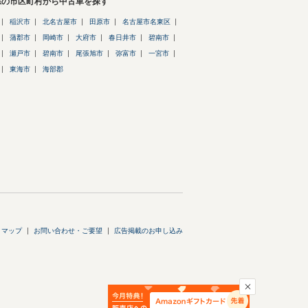
県の市区町村から中古車を探す
稲沢市
北名古屋市
田原市
名古屋市名東区
蒲郡市
岡崎市
大府市
春日井市
碧南市
瀬戸市
碧南市
尾張旭市
弥富市
一宮市
東海市
海部郡
トマップ
お問い合わせ・ご要望
広告掲載のお申し込み