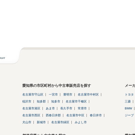
愛知県の市区町村から中古車販売店を探す
メー
名古屋市守山区
一宮市
豊明市
名古屋市中村区
トヨタ
稲沢市
知多郡
知多市
名古屋市千種区
三菱
名古屋市港区
あま市
長久手市
常滑市
BMW
名古屋市西区
西春日井郡
名古屋市中区
春日井市
ジープ
犬山市
新城市
名古屋市緑区
みよし市