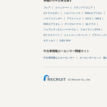
車種から中古車を探す
フレア
コペンクーペ
グランドワゴニア
Aクラスセダン
シルバーレイス
500eカブリオレ
パスファインダー
アウトバック
CX-3
MS-8
RS5カブリオレ
デイズルークス
SLクラス
フェアレディZコンバーチブル
スカイラインGT-R
Sクラスクーペ
ジェミニハッチバック
プラスシック
オデッセイ
EQS SUV
中古車情報カーセンサー関連サイト
中古車情報ならカーセンサー
カーセンサーエッジ・輸