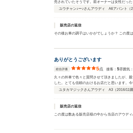
売されていたそうです。前オーナーは女性だった
決め手になりました。
ユウチャン♪ー♪さん
アウディ A6アバント（
2
販売店の返信
その後お車の調子はいかがでしょうか？ この度
んで頂けることが、何よりも私共の励みになりま
ありがとうございます
5
点
5
接客：
雰囲気
総合評価
久々の外車で色々と質問させて頂きましたが、親
した。とても信頼のおけるお店だと思います。今
ユタカマジックさん
アウディ A3（
2016/11
販売店の返信
この度は数ある販売店様の中から当店のアウディ
まして誠に光栄です。今後も末永くお付き合い頂