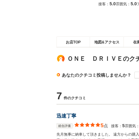
5.0
5.0
接客：
雰囲気：
お店TOP
地図&アクセス
在
ＯＮＥ ＤＲＩＶＥのク
あなたのクチコミ投稿しませんか？
7
件のクチコミ
迅速丁寧
5
点
5
接客：
雰囲気
総合評価
先月無事に納車して頂きました。 遠方からの購入で若干不安がありましたが、担当のスタッフさんの迅速かつ丁寧な対応に感銘を受け、実車を見る事なく購入しました。 具体的な内