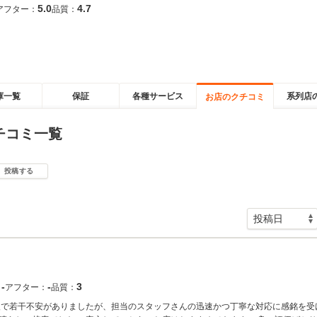
5.0
4.7
アフター：
品質：
庫一覧
保証
各種サービス
系列店
お店のクチコミ
チコミ一覧
投稿する
‐
‐
3
：
アフター：
品質：