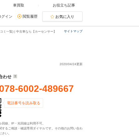
車買取
お役立ち記事
ログイン
閲覧履歴
お気に入り
サイトマップ
コミ一覧) | 中古車なら【カーセンサー】
2020/04/24更新
合わせ
078-6002-489667
電話番号を読み取る
ル回線、IP・光回線は利用不可。
関するご相談・確認専用ダイヤルです。その他のお問い合わ
ださい。