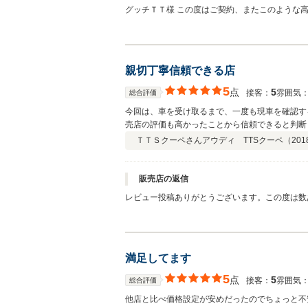
グッチＴＴ様 この度はご契約、またこのような
社では長く大切にお車に乗っていただきたいと思
メンテナンスを引き続きさせていただきます。今
親切丁寧信頼できる店
5
点
5
接客：
雰囲気
総合評価
今回は、車を受け取るまで、一度も現車を確認す
売店の評価も高かったことから信頼できると判断
ＴＴＳクーペさん
アウディ TTSクーペ（
201
販売店の返信
レビュー投稿ありがとうございます。この度は数
します。 今回のようにお住まいが遠方だったり
満足してます
5
点
5
接客：
雰囲気
総合評価
他店と比べ価格設定が安めだったのでちょっと不