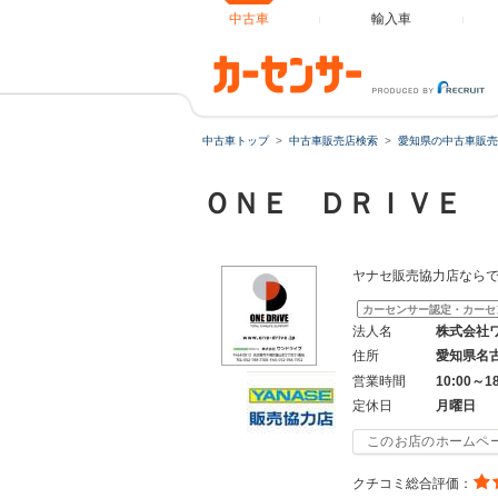
中古車
輸入車
中古車トップ
中古車販売店検索
愛知県の中古車販売
ＯＮＥ ＤＲＩＶＥ
ヤナセ販売協力店なら
カーセンサー認定・カーセ
法人名
株式会社
住所
愛知県名
営業時間
10:00～1
定休日
月曜日
このお店のホームペ
クチコミ総合評価：