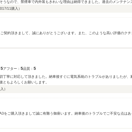
そうなので、禁煙車で内外装もきれいな理由は納得できました。過去のメンテナン
017/11
購入）
はご契約頂きまして、誠にありがとうございます。また、このような高い評価のクチ
す。今後ともどうぞ宜しくお願い致します。
5
5
5
：
アフター：
品質：
切丁寧に対応して頂きました。納車後すぐに電気系統のトラブルがありましたが、
後ともよろしくお願いします。
購入）
A3をご購入頂きまして誠に有難う御座います。納車後のトラブルでご不安な点はあ
けましたら幸いです。