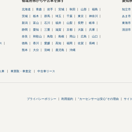
都道府県から中古車を探す
愛知
北海道
青森
岩手
宮城
秋田
山形
福島
知立市
茨城
栃木
群馬
埼玉
千葉
東京
神奈川
あま市
新潟
富山
石川
福井
山梨
長野
岐阜
東海市
静岡
愛知
三重
滋賀
京都
大阪
兵庫
清須市
奈良
和歌山
鳥取
島根
岡山
広島
山口
ス
徳島
香川
愛媛
高知
福岡
佐賀
長崎
熊本
大分
宮崎
鹿児島
沖縄
入車
車買取・車査定
中古車リース
プライバシーポリシー
利用規約
"カーセンサーは安心"その理由
サイ