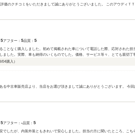
高評価のクチコミをいただきまして誠にありがとうございました。 このアウディＴＴ
い、アフターサービスに関しても誠意をもってご対応させていただいております。
後ともお気軽に弊社にお越しくださいませ。宜しくお願い致します。
5
5
5
：
アフター：
品質：
ることなく購入しました。初めて掲載された車について電話した際、応対された担
しました。実際、車も納得のいくものでした。価格、サービス等々、とても親切丁
8/04
購入）
ある中古車販売店より、当店をお選び頂きまして誠にありがとうございます。 今回
、お仕事の都合が合わずにお車の確認ができない方にも納得してご購入して頂けるよ
5
‐
5
：
アフター：
品質：
安でしたが、内装外装ともきれいで安心しました。担当の方に聞いたところ、こち