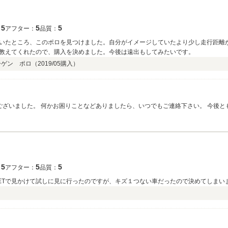
5
5
5
：
アフター：
品質：
いたところ、このポロを見つけました。自分がイメージしていたより少し走行距離
教えてくれたので、購入を決めました。今後は遠出もしてみたいです。
ーゲン ポロ（
2019/05
購入）
ございました。 何かお困りことなどありましたら、いつでもご連絡下さい。 今後と
5
5
5
：
アフター：
品質：
ETで見かけて試しに見に行ったのですが、キズ１つない車だったので決めてしまい
）