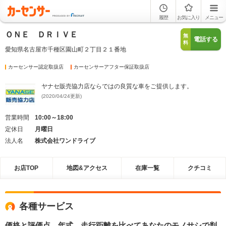
履歴
お気に入り
メニュー
ＯＮＥ ＤＲＩＶＥ
無
電話する
料
愛知県名古屋市千種区園山町２丁目２１番地
カーセンサー認定取扱店
カーセンサーアフター保証取扱店
ヤナセ販売協力店ならではの良質な車をご提供します。
(2020/04/24更新)
営業時間
10:00～18:00
定休日
月曜日
法人名
株式会社ワンドライブ
お店TOP
地図&アクセス
在庫一覧
クチコミ
各種サービス
価格と評価点、年式、走行距離を比べてあなたのモノサシで判