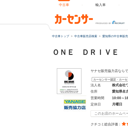
中古車
輸入車
中古車トップ
中古車販売店検索
愛知県の中古車販売
ＯＮＥ ＤＲＩＶＥ
ヤナセ販売協力店なら
カーセンサー認定・カーセ
法人名
株式会社
住所
愛知県名
営業時間
10:00～1
定休日
月曜日
このお店のホームペ
クチコミ総合評価：