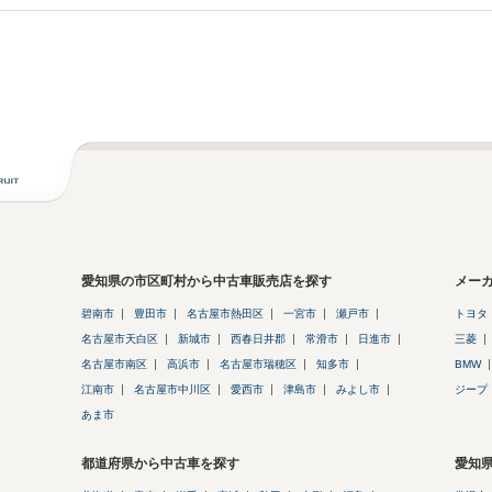
愛知県の市区町村から中古車販売店を探す
メー
碧南市
豊田市
名古屋市熱田区
一宮市
瀬戸市
トヨタ
名古屋市天白区
新城市
西春日井郡
常滑市
日進市
三菱
名古屋市南区
高浜市
名古屋市瑞穂区
知多市
BMW
江南市
名古屋市中川区
愛西市
津島市
みよし市
ジープ
あま市
都道府県から中古車を探す
愛知