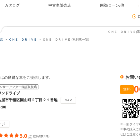
カタログ
中古車販売店
保険/ローン/他
ＯＮＥ ＤＲＩＶＥ(系
店
ＯＮＥ ＤＲＩＶＥ
ＯＮＥ ＤＲＩＶＥ (系列店一覧)
お問い
ではの良質な車をご提供します。
0
ンサーアフター保証取扱店
無料
ワンドライブ
古屋市千種区園山町２丁目２１番地
MAP
8:00
ージ
※一部ダイヤ
※車の購入に
せはご遠慮く
5.0
点
(投稿数7件)