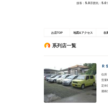
5.0
5.0
接客：
雰囲気：
お店TOP
地図&アクセス
在
系列店一覧
Ｒ
住所
営業
定休
連絡