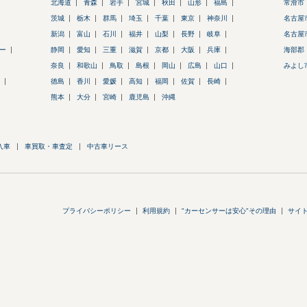
北海道
青森
岩手
宮城
秋田
山形
福島
常滑市
茨城
栃木
群馬
埼玉
千葉
東京
神奈川
名古屋
新潟
富山
石川
福井
山梨
長野
岐阜
名古屋
ー
静岡
愛知
三重
滋賀
京都
大阪
兵庫
海部郡
奈良
和歌山
鳥取
島根
岡山
広島
山口
みよし
徳島
香川
愛媛
高知
福岡
佐賀
長崎
熊本
大分
宮崎
鹿児島
沖縄
入車
車買取・車査定
中古車リース
プライバシーポリシー
利用規約
"カーセンサーは安心"その理由
サイ