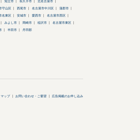
知立市
長久手市
北名古屋市
市守山区
西尾市
名古屋市中川区
蒲郡市
市名東区
安城市
愛西市
名古屋市西区
みよし市
岡崎市
稲沢市
名古屋市東区
市
半田市
丹羽郡
トマップ
お問い合わせ・ご要望
広告掲載のお申し込み