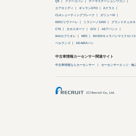
Q5
ファーゴバン
テーマステーションワゴン
エアロミディ
ギャランGTO
Aクラス
CLAシューティングブレーク
ガリューIII
695Cリヴァーレ
ミラジーノ1000
グランドチェロキ
CT6
タホスポーツ
2CV
A6アバント
944カブリオレ
M55
NV350キャラバンマイクロバス
ベルランゴ
AD-MAXバン
中古車情報カーセンサー関連サイト
中古車情報ならカーセンサー
カーセンサーエッジ・輸