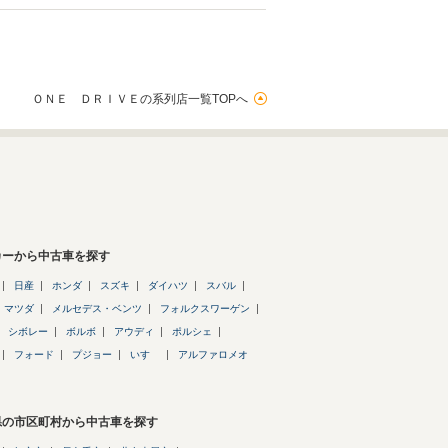
ＯＮＥ ＤＲＩＶＥの系列店一覧TOPへ
カーから中古車を探す
日産
ホンダ
スズキ
ダイハツ
スバル
マツダ
メルセデス・ベンツ
フォルクスワーゲン
シボレー
ボルボ
アウディ
ポルシェ
フォード
プジョー
いすゞ
アルファロメオ
県の市区町村から中古車を探す