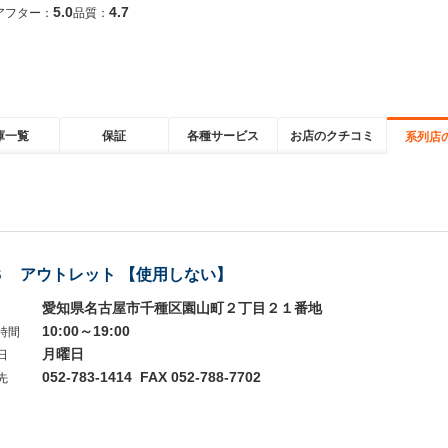
5.0
4.7
アフター：
品質：
庫一覧
保証
各種サービス
お店のクチコミ
系列店
Ｓ アウトレット 【使用しない】
愛知県名古屋市千種区園山町２丁目２１番地
10:00～19:00
時間
月曜日
日
052-783-1414 FAX 052-788-7702
先