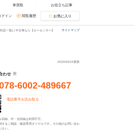
車買取
お役立ち記事
ログイン
閲覧履歴
お気に入り
サイトマップ
列店一覧) | 中古車なら【カーセンサー】
2020/04/24更新
合わせ
078-6002-489667
電話番号を読み取る
ル回線、IP・光回線は利用不可。
関するご相談・確認専用ダイヤルです。その他のお問い合わ
ださい。